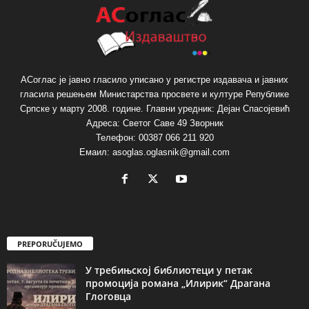
АСоглас је јавно гласило уписано у регистре издавача и јавних
гласила решењем Министарства просвете и културе Републике
Српске у марту 2008. године. Главни уредник: Дејан Спасојевић
Адреса: Светог Саве 49 Зворник
Телефон: 00387 066 211 920
Емаил: asoglas.oglasnik@gmail.com
PREPORUČUJEMO
У требињској библиотеци у петак
промоција романа „Илирик“ Драгана
Глоговца