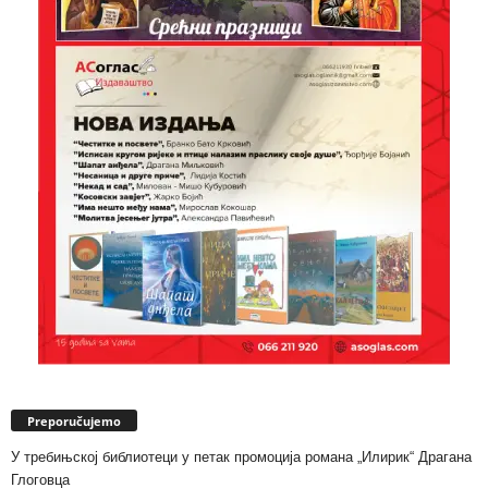
Preporučujemo
У требињској библиотеци у петак промоција романа „Илирик“ Драгана
Глоговца