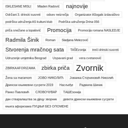
najnovije
ISKLESANE MISLI
Mladen Radović
Održani 3. drinski susreti
odsev neizrečja
Organizator ASogals izdavaštvo
podrška udruženja AS kultuni klub
Podrška udruženja Drina 056
Promocija
priča snežane a topalović
Promocija romana NASLEDJE
Radmila Šinik
Roman
Sladjana Melezović
Stvorenja mračnog sata
TAŠEzonija
treći drinski susreti
Udruzenje umjetnika Beograd
Uspavani grad
vera cvetanović
Zvornik
zbirka priča
ZBIRKA AFORIZAMA
Žena sa maramom
ЈОВО НИКОЛИЋ
Јованка Стојчиновић Николић
Дрински књижевни сусрети 2019
Насљеђе
Радмила Шиник
Ранко Павловић
СЛОВОЧУВАР
ТАШЕзонија
дан стваралаштва за дјецу зворник
девети дрински књижевни сусрети
књига афоризама ПУЦЊИ БЕЗ ОПОМЕНЕ