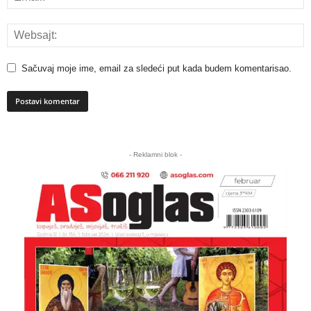
Sačuvaj moje ime, email za sledeći put kada budem komentarisao.
A
l
- Reklamni blok -
t
e
r
n
a
t
i
v
e
: