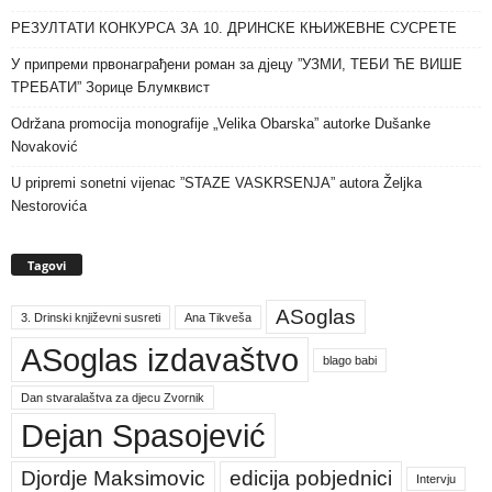
РЕЗУЛТАТИ КОНКУРСА ЗА 10. ДРИНСКЕ КЊИЖЕВНЕ СУСРЕТЕ
У припреми првонаграђени роман за дјецу ”УЗМИ, ТЕБИ ЋЕ ВИШЕ
ТРЕБАТИ” Зорице Блумквист
Održana promocija monografije „Velika Obarska” autorke Dušanke
Novaković
U pripremi sonetni vijenac ”STAZE VASKRSENJA” autora Željka
Nestorovića
Tagovi
ASoglas
3. Drinski književni susreti
Ana Tikveša
ASoglas izdavaštvo
blago babi
Dan stvaralaštva za djecu Zvornik
Dejan Spasojević
Djordje Maksimovic
edicija pobjednici
Intervju