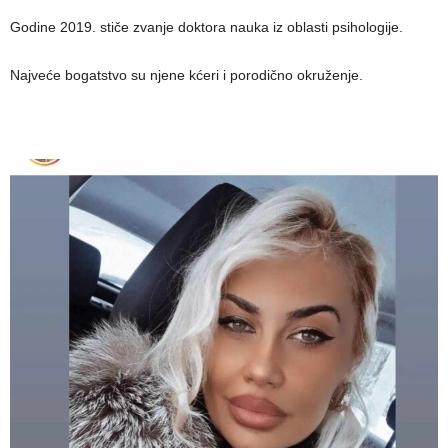
Godine 2019. stiče zvanje doktora nauka iz oblasti psihologije.
Najveće bogatstvo su njene kćeri i porodično okruženje.