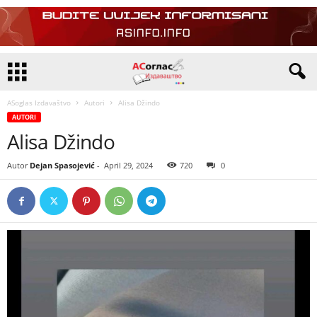
ASoglas Izdavaštvo
Autori
Alisa Džindo
AUTORI
Alisa Džindo
Autor
Dejan Spasojević
-
April 29, 2024
720
0