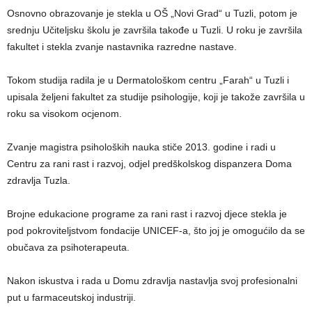
Osnovno obrazovanje je stekla u OŠ „Novi Grad“ u Tuzli, potom je
srednju Učiteljsku školu je završila takođe u Tuzli. U roku je završila
fakultet i stekla zvanje nastavnika razredne nastave.
Tokom studija radila je u Dermatološkom centru „Farah“ u Tuzli i
upisala željeni fakultet za studije psihologije, koji je takože završila u
roku sa visokom ocjenom.
Zvanje magistra psiholoških nauka stiče 2013. godine i radi u
Centru za rani rast i razvoj, odjel predškolskog dispanzera Doma
zdravlja Tuzla.
Brojne edukacione programe za rani rast i razvoj djece stekla je
pod pokroviteljstvom fondacije UNICEF-a, što joj je omogućilo da se
obučava za psihoterapeuta.
Nakon iskustva i rada u Domu zdravlja nastavlja svoj profesionalni
put u farmaceutskoj industriji.