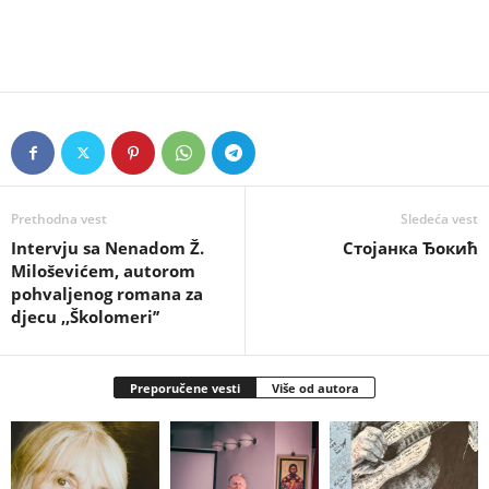
Prethodna vest
Sledeća vest
Intervju sa Nenadom Ž.
Стојанка Ђокић
Miloševićem, autorom
pohvaljenog romana za
djecu ,,Školomeri’’
Preporučene vesti
Više od autora