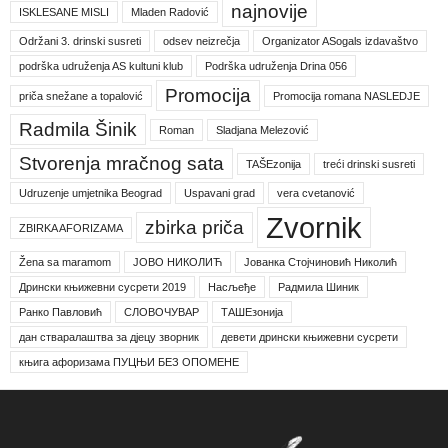
najnovije
ISKLESANE MISLI
Mladen Radović
Održani 3. drinski susreti
odsev neizrečja
Organizator ASogals izdavaštvo
podrška udruženja AS kultuni klub
Podrška udruženja Drina 056
Promocija
priča snežane a topalović
Promocija romana NASLEDJE
Radmila Šinik
Roman
Sladjana Melezović
Stvorenja mračnog sata
TAŠEzonija
treći drinski susreti
Udruzenje umjetnika Beograd
Uspavani grad
vera cvetanović
Zvornik
zbirka priča
ZBIRKA AFORIZAMA
Žena sa maramom
ЈОВО НИКОЛИЋ
Јованка Стојчиновић Николић
Дрински књижевни сусрети 2019
Насљеђе
Радмила Шиник
Ранко Павловић
СЛОВОЧУВАР
ТАШЕзонија
дан стваралаштва за дјецу зворник
девети дрински књижевни сусрети
књига афоризама ПУЦЊИ БЕЗ ОПОМЕНЕ