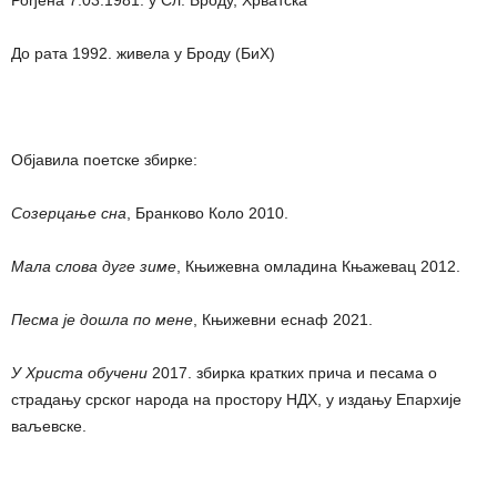
Рођена 7.03.1981. у Сл. Броду, Хрватска
До рата 1992. живела у Броду (БиХ)
Објавила поетске збирке:
Созерцање сна
, Бранково Коло 2010.
Мала слова дуге зиме
, Књижевна омладина Књажевац 2012.
Песма је дошла по мене
, Књижевни еснаф 2021.
У Христа обучени
2017. збирка кратких прича и песама о
страдању срског народа на простору НДХ, у издању Епархије
ваљевске.