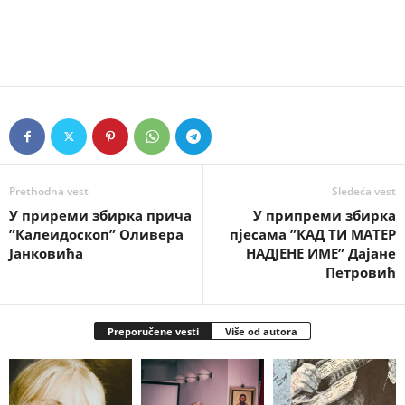
Prethodna vest
Sledeća vest
У приреми збирка прича
У припреми збирка
”Калеидоскоп” Оливера
пјесама ”КАД ТИ МАТЕР
Јанковића
НАДЈЕНЕ ИМЕ” Дајане
Петровић
Preporučene vesti
Više od autora