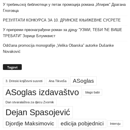
У требињској библиотеци у петак промоција романа „Илирик“ Драгана
Глоговца
РЕЗУЛТАТИ КОНКУРСА ЗА 10. ДРИНСКЕ КЊИЖЕВНЕ СУСРЕТЕ
У припреми првонаграђени роман за дјецу ”УЗМИ, ТЕБИ ЋЕ ВИШЕ
ТРЕБАТИ” Зорице Блумквист
Održana promocija monografije „Velika Obarska” autorke Dušanke
Novaković
Tagovi
ASoglas
3. Drinski književni susreti
Ana Tikveša
ASoglas izdavaštvo
blago babi
Dan stvaralaštva za djecu Zvornik
Dejan Spasojević
Djordje Maksimovic
edicija pobjednici
Intervju