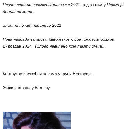
Печат вароши сремскокарловачке
2021. год за књигу
Песма је
дошла по мене
.
Златни печат ћирилице
2022.
Прва награда
за прозу
,
Књижевног клуба Косовски божури
,
Видовдан 2024
. (Слово невиђено које памти душа).
Кантаутор и извођач песама у групи Нектарија.
Живи и ствара у Ваљеву.