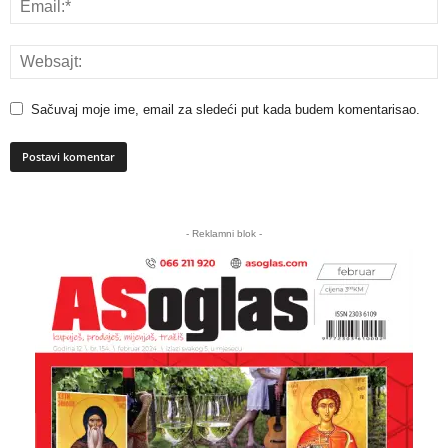
Sačuvaj moje ime, email za sledeći put kada budem komentarisao.
A
l
- Reklamni blok -
t
e
r
n
a
t
i
v
e
: