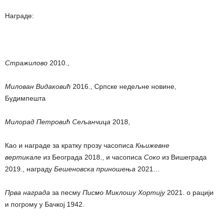
Награде:
Стражилово
2010.,
Милован Видаковић
2016., Српске недељне новине,
Будимпешта
Милорад Петровић Сељанчица
2018,
Као и награде за кратку прозу часописа
Књижевне
вертикале
из Београда 2018., и часописа
Соко
из Вишеграда
2019., награду
Бешеновска приношења
2021…
Прва награда
за песму
Писмо Миклошу Хортију
2021. о рацији
и погрому у Бачкој 1942.