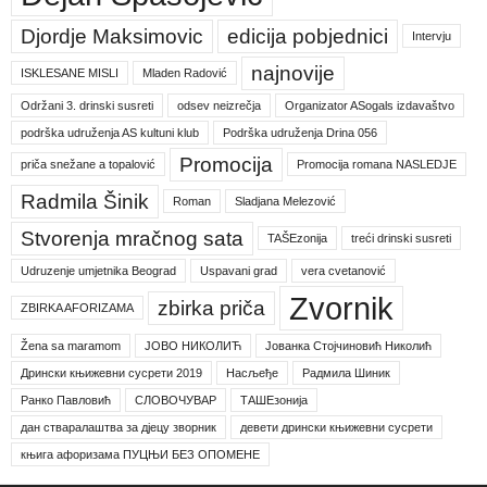
Djordje Maksimovic
edicija pobjednici
Intervju
najnovije
ISKLESANE MISLI
Mladen Radović
Održani 3. drinski susreti
odsev neizrečja
Organizator ASogals izdavaštvo
podrška udruženja AS kultuni klub
Podrška udruženja Drina 056
Promocija
priča snežane a topalović
Promocija romana NASLEDJE
Radmila Šinik
Roman
Sladjana Melezović
Stvorenja mračnog sata
TAŠEzonija
treći drinski susreti
Udruzenje umjetnika Beograd
Uspavani grad
vera cvetanović
Zvornik
zbirka priča
ZBIRKA AFORIZAMA
Žena sa maramom
ЈОВО НИКОЛИЋ
Јованка Стојчиновић Николић
Дрински књижевни сусрети 2019
Насљеђе
Радмила Шиник
Ранко Павловић
СЛОВОЧУВАР
ТАШЕзонија
дан стваралаштва за дјецу зворник
девети дрински књижевни сусрети
књига афоризама ПУЦЊИ БЕЗ ОПОМЕНЕ