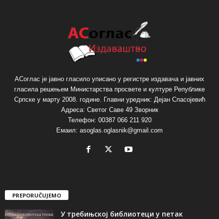
АСоглас је јавно гласило уписано у регистре издавача и јавних
гласила решењем Министарства просвете и културе Републике
Српске у марту 2008. године. Главни уредник: Дејан Спасојевић
Адреса: Светог Саве 49 Зворник
Телефон: 00387 066 211 920
Емаил: asoglas.oglasnik@gmail.com
PREPORUČUJEMO
У требињској библиотеци у петак