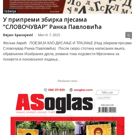
Izdanja
У припреми збирка пјесама
”СЛОВОЧУВАР” Ранка Павловића
Dejan Spasojević
-
March 7, 2025
0
Жељка Аврић ПОЕЗИЈА КАО ДИСАЊЕ И ТРАЈАЊЕ (Над збирком пјесама
Словочувар Ранка Павловића) После скоро стотину написаних књига,
објављених Изабраних дјела, романа тока подсвести Мјесечина за
понијети и поновљеног издања...
- Reklamni blok -