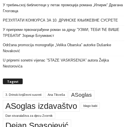
У требињској библиотеци у петак промоција романа „Илирик“ Драгана
Глоговца
РЕЗУЛТАТИ КОНКУРСА ЗА 10. ДРИНСКЕ КЊИЖЕВНЕ СУСРЕТЕ
У припреми првонаграђени роман за дјецу ”УЗМИ, ТЕБИ ЋЕ ВИШЕ
ТРЕБАТИ” Зорице Блумквист
Održana promocija monografije „Velika Obarska” autorke Dušanke
Novaković
U pripremi sonetni vijenac ”STAZE VASKRSENJA” autora Željka
Nestorovića
Tagovi
ASoglas
3. Drinski književni susreti
Ana Tikveša
ASoglas izdavaštvo
blago babi
Dan stvaralaštva za djecu Zvornik
Dejan Spasojević