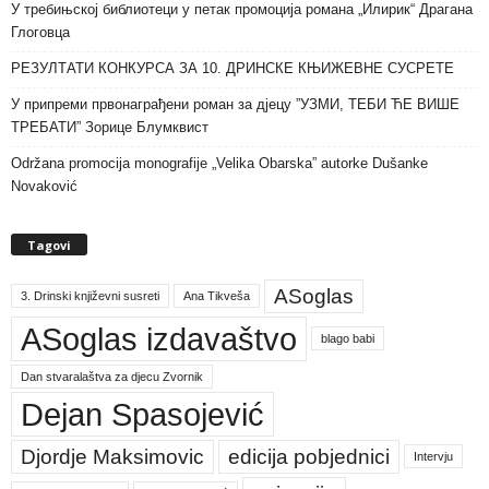
У требињској библиотеци у петак промоција романа „Илирик“ Драгана
Глоговца
РЕЗУЛТАТИ КОНКУРСА ЗА 10. ДРИНСКЕ КЊИЖЕВНЕ СУСРЕТЕ
У припреми првонаграђени роман за дјецу ”УЗМИ, ТЕБИ ЋЕ ВИШЕ
ТРЕБАТИ” Зорице Блумквист
Održana promocija monografije „Velika Obarska” autorke Dušanke
Novaković
Tagovi
ASoglas
3. Drinski književni susreti
Ana Tikveša
ASoglas izdavaštvo
blago babi
Dan stvaralaštva za djecu Zvornik
Dejan Spasojević
Djordje Maksimovic
edicija pobjednici
Intervju