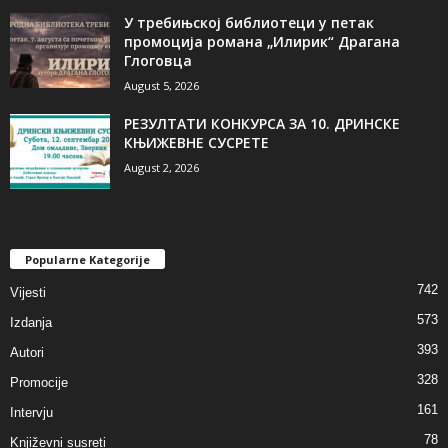
У требињској библиотеци у петак
промоција романа „Илирик“ Драгана
Глоговца
August 5, 2026
РЕЗУЛТАТИ КОНКУРСА ЗА 10. ДРИНСКЕ
КЊИЖЕВНЕ СУСРЕТЕ
August 2, 2026
Popularne Kategorije
742
Vijesti
573
Izdanja
393
Autori
328
Promocije
161
Intervju
78
Književni susreti