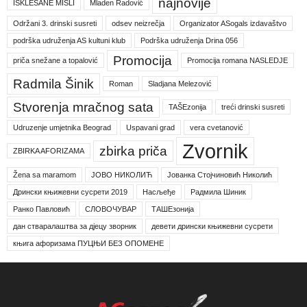
najnovije
ISKLESANE MISLI
Mladen Radović
Održani 3. drinski susreti
odsev neizrečja
Organizator ASogals izdavaštvo
podrška udruženja AS kultuni klub
Podrška udruženja Drina 056
Promocija
priča snežane a topalović
Promocija romana NASLEDJE
Radmila Šinik
Roman
Sladjana Melezović
Stvorenja mračnog sata
TAŠEzonija
treći drinski susreti
Udruzenje umjetnika Beograd
Uspavani grad
vera cvetanović
Zvornik
zbirka priča
ZBIRKA AFORIZAMA
Žena sa maramom
ЈОВО НИКОЛИЋ
Јованка Стојчиновић Николић
Дрински књижевни сусрети 2019
Насљеђе
Радмила Шиник
Ранко Павловић
СЛОВОЧУВАР
ТАШЕзонија
дан стваралаштва за дјецу зворник
девети дрински књижевни сусрети
књига афоризама ПУЦЊИ БЕЗ ОПОМЕНЕ