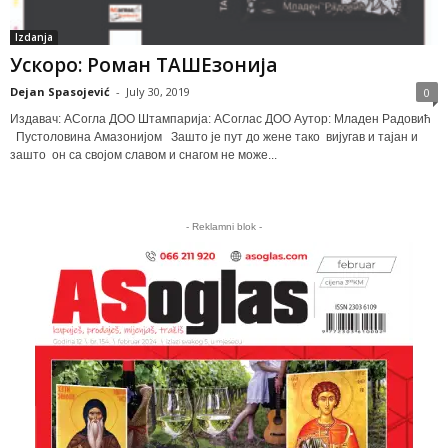
Izdanja
Ускоро: Роман ТАШЕзонија
Dejan Spasojević
-
July 30, 2019
0
Издавач: АСогла ДОО Штампарија: АСоглас ДОО Аутор: Младен Радовић
Пустоловина Амазонијом Зашто је пут до жене тако вијугав и тајан и
зашто он са својом славом и снагом не може...
- Reklamni blok -