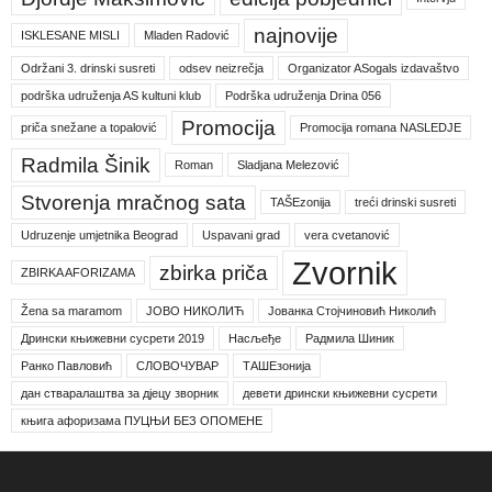
najnovije
ISKLESANE MISLI
Mladen Radović
Održani 3. drinski susreti
odsev neizrečja
Organizator ASogals izdavaštvo
podrška udruženja AS kultuni klub
Podrška udruženja Drina 056
Promocija
priča snežane a topalović
Promocija romana NASLEDJE
Radmila Šinik
Roman
Sladjana Melezović
Stvorenja mračnog sata
TAŠEzonija
treći drinski susreti
Udruzenje umjetnika Beograd
Uspavani grad
vera cvetanović
Zvornik
zbirka priča
ZBIRKA AFORIZAMA
Žena sa maramom
ЈОВО НИКОЛИЋ
Јованка Стојчиновић Николић
Дрински књижевни сусрети 2019
Насљеђе
Радмила Шиник
Ранко Павловић
СЛОВОЧУВАР
ТАШЕзонија
дан стваралаштва за дјецу зворник
девети дрински књижевни сусрети
књига афоризама ПУЦЊИ БЕЗ ОПОМЕНЕ