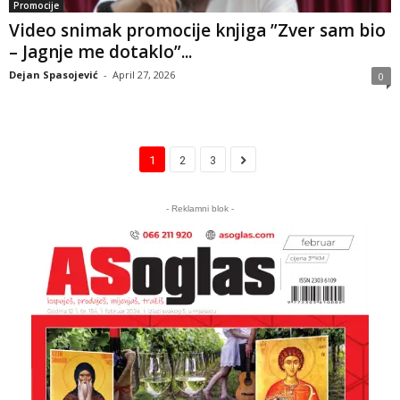
Promocije
Video snimak promocije knjiga ”Zver sam bio
– Jagnje me dotaklo”...
Dejan Spasojević
-
April 27, 2026
0
1
2
3
- Reklamni blok -