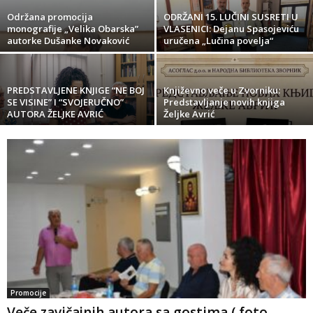
Održana promocija
ODRŽANI 15. LUČINI SUSRETI U
monografije „Velika Obarska”
VLASENICI: Dejanu Spasojeviću
autorke Dušanke Novaković
uručena „Lučina povelja“
PREDSTAVLJENE KNJIGE “NE BOJ
Кnjiževno veče u Zvorniku:
SE VISINE” I “SVOJERUČNO”
Predstavljanje novih knjiga
AUTORA ŽELJKE AVRIĆ
Željke Avrić
Promocije
Veče zavičajnih autora sa gostima ( foto