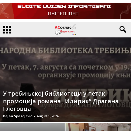
У требињској библиотеци у петак
промоција романа „Илирик“ Драгана
Глоговца
Dejan Spasojević
-
August 5, 2026