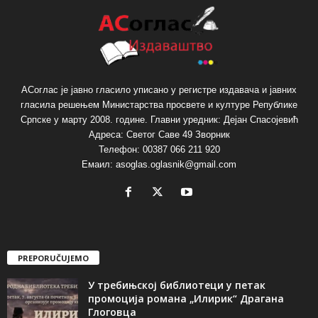
АСоглас је јавно гласило уписано у регистре издавача и јавних
гласила решењем Министарства просвете и културе Републике
Српске у марту 2008. године. Главни уредник: Дејан Спасојевић
Адреса: Светог Саве 49 Зворник
Телефон: 00387 066 211 920
Емаил: asoglas.oglasnik@gmail.com
PREPORUČUJEMO
У требињској библиотеци у петак
промоција романа „Илирик“ Драгана
Глоговца