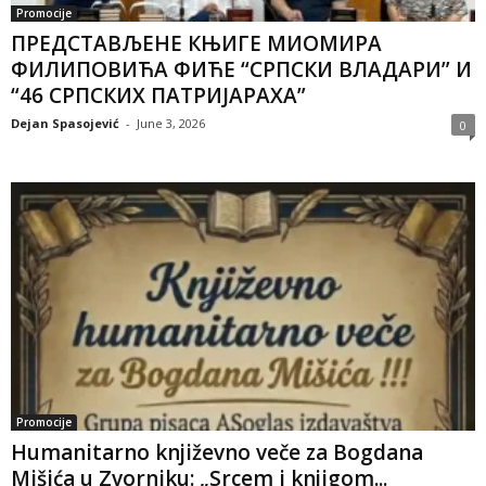
Promocije
ПРЕДСТАВЉЕНЕ КЊИГЕ МИОМИРА
ФИЛИПОВИЋА ФИЋЕ “СРПСКИ ВЛАДАРИ” И
“46 СРПСКИХ ПАТРИЈАРАХА”
Dejan Spasojević
-
June 3, 2026
0
Promocije
Humanitarno književno veče za Bogdana
Mišića u Zvorniku: „Srcem i knjigom...