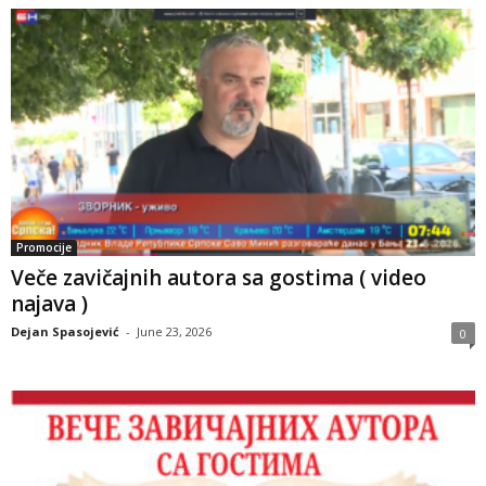
Promocije
Veče zavičajnih autora sa gostima ( video
najava )
Dejan Spasojević
-
June 23, 2026
0