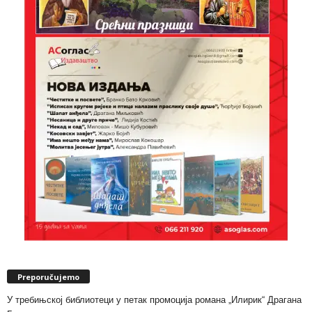
Preporučujemo
У требињској библиотеци у петак промоција романа „Илирик“ Драгана