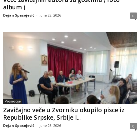
album )
Dejan Spasojević
-
June 28, 2026
0
Promocije
Zavičajno veče u Zvorniku okupilo pisce iz
Republike Srpske, Srbije i...
Dejan Spasojević
-
June 28, 2026
0