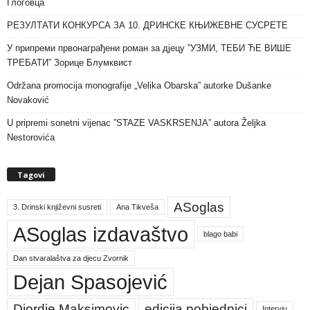
Глоговца
РЕЗУЛТАТИ КОНКУРСА ЗА 10. ДРИНСКЕ КЊИЖЕВНЕ СУСРЕТЕ
У припреми првонаграђени роман за дјецу ”УЗМИ, ТЕБИ ЋЕ ВИШЕ
ТРЕБАТИ” Зорице Блумквист
Održana promocija monografije „Velika Obarska” autorke Dušanke
Novaković
U pripremi sonetni vijenac ”STAZE VASKRSENJA” autora Željka
Nestorovića
Tagovi
ASoglas
3. Drinski književni susreti
Ana Tikveša
ASoglas izdavaštvo
blago babi
Dan stvaralaštva za djecu Zvornik
Dejan Spasojević
Djordje Maksimovic
edicija pobjednici
Intervju