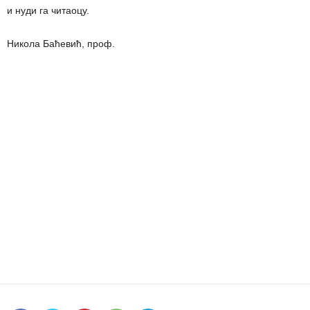
и нуди га читаоцу.
Никола Баћевић, проф.