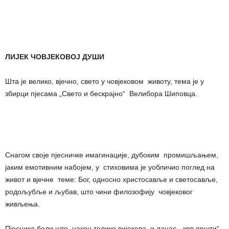
ЛИЈЕК ЧОВЈЕКОВОЈ ДУШИ
Шта је велико, вјечно, свето у човјековом животу, тема је у
збирци пјесама „Свето и бескрајно“ Велибора Шиповца.
Снагом своје пјесничке имагинације, дубоким промишљањем,
јаким емотивним набојем, у стиховима је уобличио поглед на
живот и вјечне теме: Бог, односно христосавље и светосавље,
родољубље и љубав, што чини филозофију човјековог
живљења.
Пјесника боли што, након толико вијекова, и данас „крв пршти“