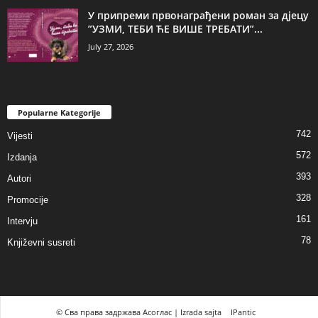
У припреми првонаграђени роман за дјецу
”УЗМИ, ТЕБИ ЋЕ ВИШЕ ТРЕБАТИ”...
July 27, 2026
Popularne Kategorije
742
Vijesti
572
Izdanja
393
Autori
328
Promocije
161
Intervju
78
Književni susreti
© Сва права задржава Асоглас | Izrada sajta
IPantic