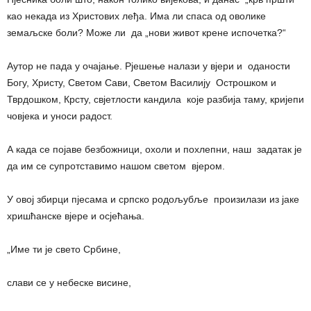
као некада из Христових леђа. Има ли спаса од оволике
земаљске боли? Може ли да „нови живот крене испочетка?“
Аутор не пада у очајање. Рјешење налази у вјери и оданости
Богу, Христу, Светом Сави, Светом Василију Острошком и
Тврдошком, Крсту, свјетлости кандила које разбија таму, кријепи
човјека и уноси радост.
А када се појаве безбожници, охоли и похлепни, наш задатак је
да им се супротставимо нашом светом вјером.
У овој збирци пјесама и српско родољубље произилази из јаке
хришћанске вјере и осјећања.
„Име ти је свето Србине,
слави се у небеске висине,