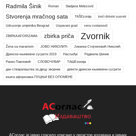
Radmila Šinik
Roman
Sladjana Melezović
Stvorenja mračnog sata
TAŠEzonija
treći drinski susreti
Udruzenje umjetnika Beograd
Uspavani grad
vera cvetanović
Zvornik
zbirka priča
ZBIRKA AFORIZAMA
Žena sa maramom
ЈОВО НИКОЛИЋ
Јованка Стојчиновић Николић
Дрински књижевни сусрети 2019
Насљеђе
Радмила Шиник
Ранко Павловић
СЛОВОЧУВАР
ТАШЕзонија
дан стваралаштва за дјецу зворник
девети дрински књижевни сусрети
књига афоризама ПУЦЊИ БЕЗ ОПОМЕНЕ
АСоглас је јавно гласило уписано у регистре издавача и јавних