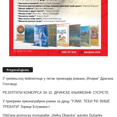
Preporučujemo
У требињској библиотеци у петак промоција романа „Илирик“ Драгана
Глоговца
РЕЗУЛТАТИ КОНКУРСА ЗА 10. ДРИНСКЕ КЊИЖЕВНЕ СУСРЕТЕ
У припреми првонаграђени роман за дјецу ”УЗМИ, ТЕБИ ЋЕ ВИШЕ
ТРЕБАТИ” Зорице Блумквист
Održana promocija monografije „Velika Obarska” autorke Dušanke