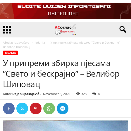
ASoglas Izdavaštvo
Izdanja
У припреми збирка пјесама ”Свето и бескрајно” –
Велибор Шиповац
IZDANJA
У припреми збирка пјесама
”Свето и бескрајно” – Велибор
Шиповац
Autor
Dejan Spasojević
-
November 6, 2020
323
0