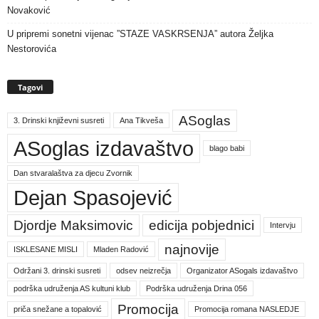
Novaković
U pripremi sonetni vijenac ”STAZE VASKRSENJA” autora Željka
Nestorovića
Tagovi
ASoglas
3. Drinski književni susreti
Ana Tikveša
ASoglas izdavaštvo
blago babi
Dan stvaralaštva za djecu Zvornik
Dejan Spasojević
Djordje Maksimovic
edicija pobjednici
Intervju
najnovije
ISKLESANE MISLI
Mladen Radović
Održani 3. drinski susreti
odsev neizrečja
Organizator ASogals izdavaštvo
podrška udruženja AS kultuni klub
Podrška udruženja Drina 056
Promocija
priča snežane a topalović
Promocija romana NASLEDJE