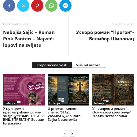
Prethodna vest
Sledeća vest
Nebojša Sajić – Roman
Ускоро роман ”Прогон”-
Pink Panteri – Najveći
Велибор Шиповац
lopovi na svijetu
Preporučene vesti
Više od autora
Izdanja
Izdanja
Izdanja
У припреми
U pripremi sonetni
У припреми роман ”
првонаграђени роман
vijenac ”STAZE
Осмијехом кроз олује”
за дјецу ”УЗМИ, ТЕБИ ЋЕ
VASKRSENJA” autora
Жељка Несторовића
ВИШЕ ТРЕБАТИ” Зорице
Željka Nestorovića
Блумквист