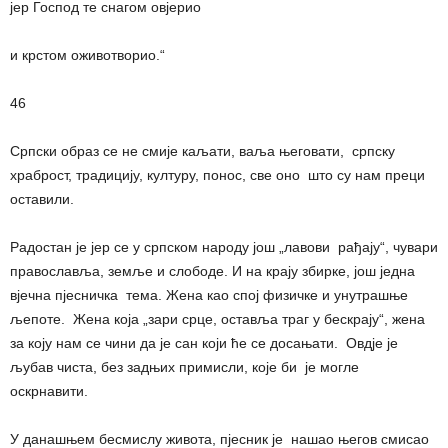
јер Господ те снагом овјерио
и крстом оживотворио.“
46
Српски образ се не смије каљати, ваља његовати, српску
храброст, традицију, културу, понос, све оно што су нам преци
оставили.
Радостан је јер се у српском народу још „лавови рађају“, чувари
православља, земље и слободе. И на крају збирке, још једна
вјечна пјесничка тема. Жена као спој физичке и унутрашње
љепоте. Жена која „зари срце, оставља траг у бескрају“, жена
за коју нам се чини да је сан који ће се досањати. Овдје је
љубав чиста, без задњих примисли, које би је могле
оскрнавити.
У данашњем бесмислу живота, пјесник је нашао његов смисао