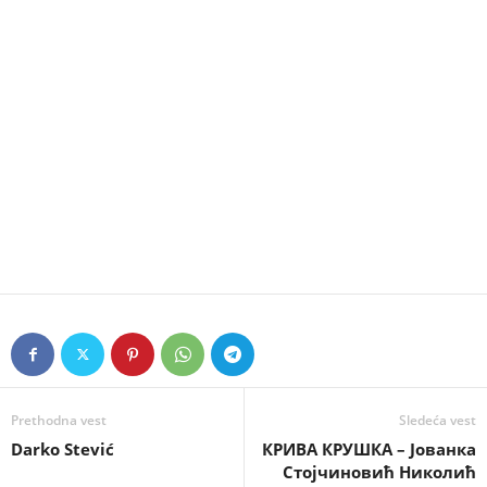
Prethodna vest
Sledeća vest
Darko Stević
КРИВА КРУШКА – Јованка
Стојчиновић Николић