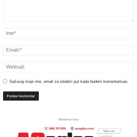
Sačuvaj moje ime, email za sledeći put kada budem komentarisao.
A
l
- Reklamni blok -
t
e
r