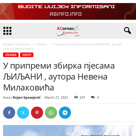
ASoglas Izdavaštvo
Izdanja
У припреми збирка пјесама ЉИЉАНИ , аутора
Невена Милаковића
IZDANJA
VIJESTI
У припреми збирка пјесама
ЉИЉАНИ , аутора Невена
Милаковића
Autor
Dejan Spasojević
-
March 27, 2023
297
0