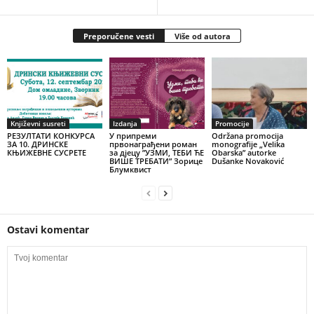
Preporučene vesti
Više od autora
Književni susreti
Izdanja
Promocije
РЕЗУЛТАТИ КОНКУРСА
У припреми
Održana promocija
ЗА 10. ДРИНСКЕ
првонаграђени роман
monografije „Velika
КЊИЖЕВНЕ СУСРЕТЕ
за дјецу ”УЗМИ, ТЕБИ ЋЕ
Obarska” autorke
ВИШЕ ТРЕБАТИ” Зорице
Dušanke Novaković
Блумквист
Ostavi komentar