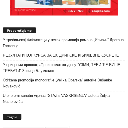
Preporučujemo
У требињској библиотеци у петак промоција романа „Илирик“ Драгана
Глоговца
РЕЗУЛТАТИ КОНКУРСА ЗА 10. ДРИНСКЕ КЊИЖЕВНЕ СУСРЕТЕ
У припреми првонаграђени роман за дјецу ”УЗМИ, ТЕБИ ЋЕ ВИШЕ
ТРЕБАТИ” Зорице Блумквист
Održana promocija monografije „Velika Obarska” autorke Dušanke
Novaković
U pripremi sonetni vijenac ”STAZE VASKRSENJA” autora Željka
Nestorovića
Tagovi