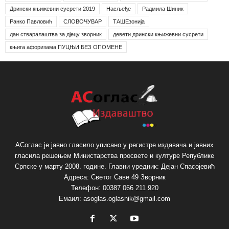
Дрински књижевни сусрети 2019
Насљеђе
Радмила Шиник
Ранко Павловић
СЛОВОЧУВАР
ТАШЕзонија
дан стваралаштва за дјецу зворник
девети дрински књижевни сусрети
књига афоризама ПУЦЊИ БЕЗ ОПОМЕНЕ
АСоглас је јавно гласило уписано у регистре издавача и јавних
гласила решењем Министарства просвете и културе Републике
Српске у марту 2008. године. Главни уредник: Дејан Спасојевић
Адреса: Светог Саве 49 Зворник
Телефон: 00387 066 211 920
Емаил: asoglas.oglasnik@gmail.com