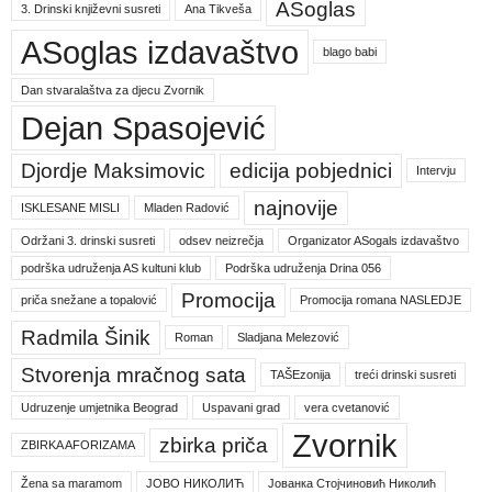
ASoglas
3. Drinski književni susreti
Ana Tikveša
ASoglas izdavaštvo
blago babi
Dan stvaralaštva za djecu Zvornik
Dejan Spasojević
Djordje Maksimovic
edicija pobjednici
Intervju
najnovije
ISKLESANE MISLI
Mladen Radović
Održani 3. drinski susreti
odsev neizrečja
Organizator ASogals izdavaštvo
podrška udruženja AS kultuni klub
Podrška udruženja Drina 056
Promocija
priča snežane a topalović
Promocija romana NASLEDJE
Radmila Šinik
Roman
Sladjana Melezović
Stvorenja mračnog sata
TAŠEzonija
treći drinski susreti
Udruzenje umjetnika Beograd
Uspavani grad
vera cvetanović
Zvornik
zbirka priča
ZBIRKA AFORIZAMA
Žena sa maramom
ЈОВО НИКОЛИЋ
Јованка Стојчиновић Николић