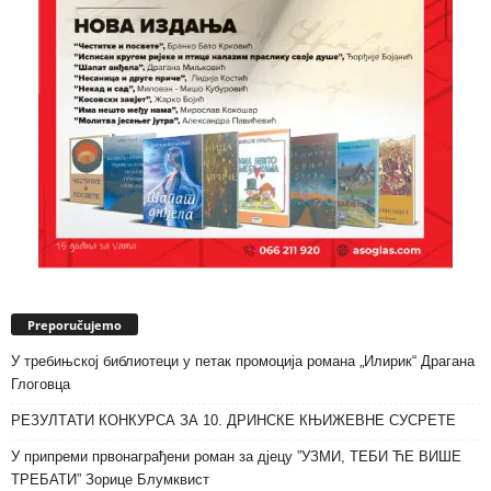
Preporučujemo
У требињској библиотеци у петак промоција романа „Илирик“ Драгана
Глоговца
РЕЗУЛТАТИ КОНКУРСА ЗА 10. ДРИНСКЕ КЊИЖЕВНЕ СУСРЕТЕ
У припреми првонаграђени роман за дјецу ”УЗМИ, ТЕБИ ЋЕ ВИШЕ
ТРЕБАТИ” Зорице Блумквист