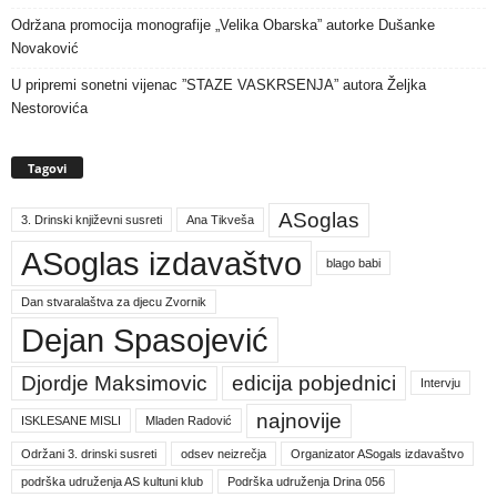
Održana promocija monografije „Velika Obarska” autorke Dušanke
Novaković
U pripremi sonetni vijenac ”STAZE VASKRSENJA” autora Željka
Nestorovića
Tagovi
ASoglas
3. Drinski književni susreti
Ana Tikveša
ASoglas izdavaštvo
blago babi
Dan stvaralaštva za djecu Zvornik
Dejan Spasojević
Djordje Maksimovic
edicija pobjednici
Intervju
najnovije
ISKLESANE MISLI
Mladen Radović
Održani 3. drinski susreti
odsev neizrečja
Organizator ASogals izdavaštvo
podrška udruženja AS kultuni klub
Podrška udruženja Drina 056