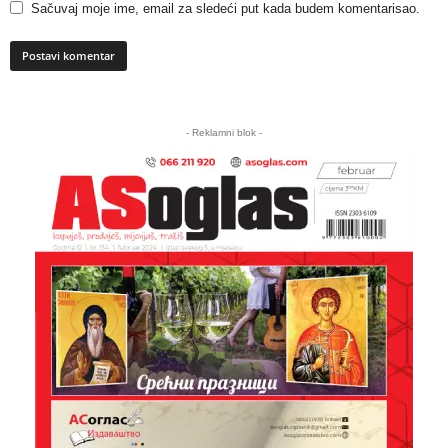
Sačuvaj moje ime, email za sledeći put kada budem komentarisao.
A
l
- Reklamni blok -
t
e
r
n
a
t
i
v
e
: