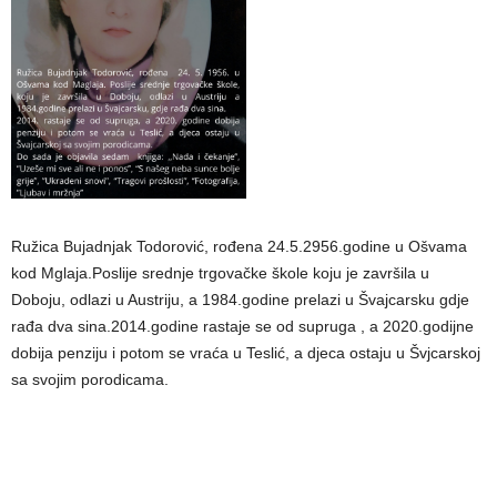
Ružica Bujadnjak Todorović, rođena 24.5.2956.godine u Ošvama
kod Mglaja.Poslije srednje trgovačke škole koju je završila u
Doboju, odlazi u Austriju, a 1984.godine prelazi u Švajcarsku gdje
rađa dva sina.2014.godine rastaje se od supruga , a 2020.godijne
dobija penziju i potom se vraća u Teslić, a djeca ostaju u Švjcarskoj
sa svojim porodicama.