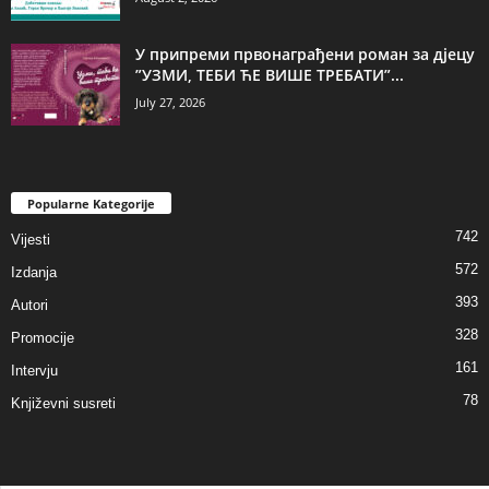
У припреми првонаграђени роман за дјецу
”УЗМИ, ТЕБИ ЋЕ ВИШЕ ТРЕБАТИ”...
July 27, 2026
Popularne Kategorije
742
Vijesti
572
Izdanja
393
Autori
328
Promocije
161
Intervju
78
Književni susreti