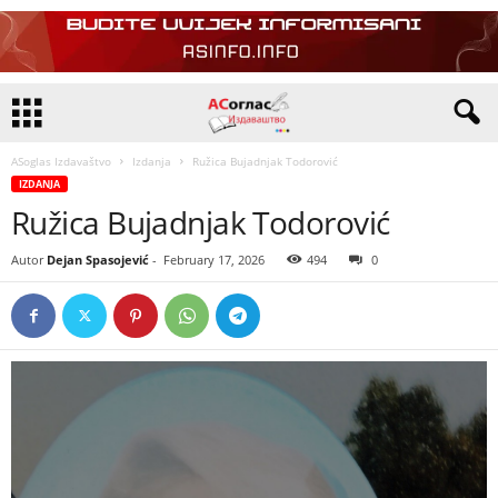
ASoglas Izdavaštvo
Izdanja
Ružica Bujadnjak Todorović
IZDANJA
Ružica Bujadnjak Todorović
Autor
Dejan Spasojević
-
February 17, 2026
494
0