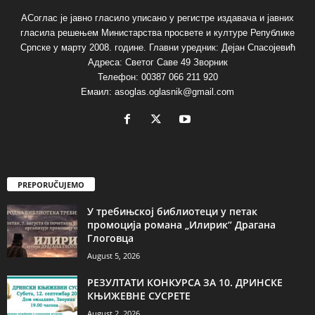
АСоглас је јавно гласило уписано у регистре издавача и јавних
гласила решењем Министарства просвете и културе Републике
Српске у марту 2008. године. Главни уредник: Дејан Спасојевић
Адреса: Светог Саве 49 Зворник
Телефон: 00387 066 211 920
Емаил: asoglas.oglasnik@gmail.com
PREPORUČUJEMO
У требињској библиотеци у петак
промоција романа „Илирик“ Драгана
Глоговца
August 5, 2026
РЕЗУЛТАТИ КОНКУРСА ЗА 10. ДРИНСКЕ
КЊИЖЕВНЕ СУСРЕТЕ
August 2, 2026