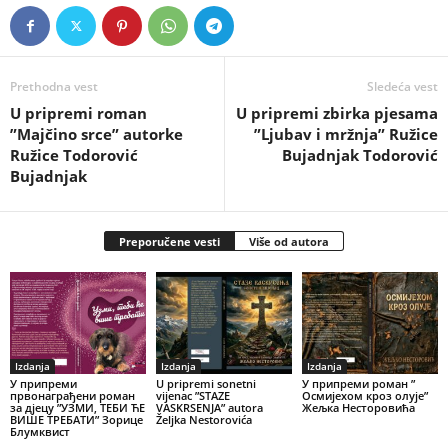
Prethodna vest
Sledeća vest
U pripremi roman
U pripremi zbirka pjesama
”Majčino srce” autorke
”Ljubav i mržnja” Ružice
Ružice Todorović
Bujadnjak Todorović
Bujadnjak
Preporučene vesti
Više od autora
Izdanja
Izdanja
Izdanja
У припреми
U pripremi sonetni
У припреми роман ”
првонаграђени роман
vijenac ”STAZE
Осмијехом кроз олује”
за дјецу ”УЗМИ, ТЕБИ ЋЕ
VASKRSENJA” autora
Жељка Несторовића
ВИШЕ ТРЕБАТИ” Зорице
Željka Nestorovića
Блумквист