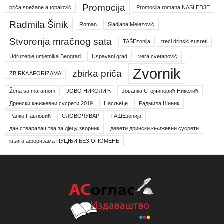
Promocija
priča snežane a topalović
Promocija romana NASLEDJE
Radmila Šinik
Roman
Sladjana Melezović
Stvorenja mračnog sata
TAŠEzonija
treći drinski susreti
Udruzenje umjetnika Beograd
Uspavani grad
vera cvetanović
Zvornik
zbirka priča
ZBIRKA AFORIZAMA
Žena sa maramom
ЈОВО НИКОЛИЋ
Јованка Стојчиновић Николић
Дрински књижевни сусрети 2019
Насљеђе
Радмила Шиник
Ранко Павловић
СЛОВОЧУВАР
ТАШЕзонија
дан стваралаштва за дјецу зворник
девети дрински књижевни сусрети
књига афоризама ПУЦЊИ БЕЗ ОПОМЕНЕ