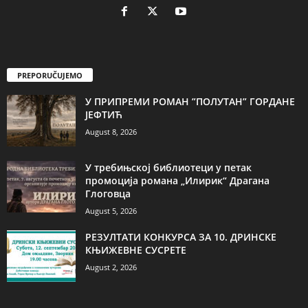
PREPORUČUJEMO
У ПРИПРЕМИ РОМАН ”ПОЛУТАН” ГОРДАНЕ
ЈЕФТИЋ
August 8, 2026
У требињској библиотеци у петак
промоција романа „Илирик“ Драгана
Глоговца
August 5, 2026
РЕЗУЛТАТИ КОНКУРСА ЗА 10. ДРИНСКЕ
КЊИЖЕВНЕ СУСРЕТЕ
August 2, 2026