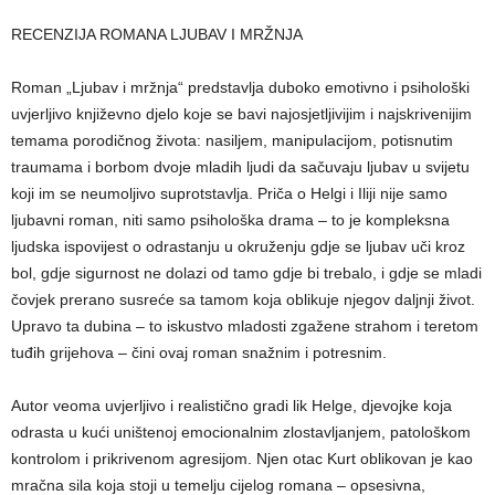
RECENZIJA ROMANA LJUBAV I MRŽNJA
Roman „Ljubav i mržnja“ predstavlja duboko emotivno i psihološki
uvjerljivo književno djelo koje se bavi najosjetljivijim i najskrivenijim
temama porodičnog života: nasiljem, manipulacijom, potisnutim
traumama i borbom dvoje mladih ljudi da sačuvaju ljubav u svijetu
koji im se neumoljivo suprotstavlja. Priča o Helgi i Iliji nije samo
ljubavni roman, niti samo psihološka drama – to je kompleksna
ljudska ispovijest o odrastanju u okruženju gdje se ljubav uči kroz
bol, gdje sigurnost ne dolazi od tamo gdje bi trebalo, i gdje se mladi
čovjek prerano susreće sa tamom koja oblikuje njegov daljnji život.
Upravo ta dubina – to iskustvo mladosti zgažene strahom i teretom
tuđih grijehova – čini ovaj roman snažnim i potresnim.
Autor veoma uvjerljivo i realistično gradi lik Helge, djevojke koja
odrasta u kući uništenoj emocionalnim zlostavljanjem, patološkom
kontrolom i prikrivenom agresijom. Njen otac Kurt oblikovan je kao
mračna sila koja stoji u temelju cijelog romana – opsesivna,