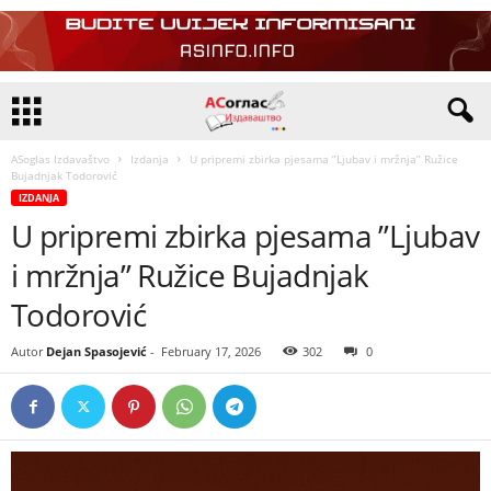
ASoglas Izdavaštvo
Izdanja
U pripremi zbirka pjesama ”Ljubav i mržnja” Ružice
Bujadnjak Todorović
IZDANJA
U pripremi zbirka pjesama ”Ljubav
i mržnja” Ružice Bujadnjak
Todorović
Autor
Dejan Spasojević
-
February 17, 2026
302
0