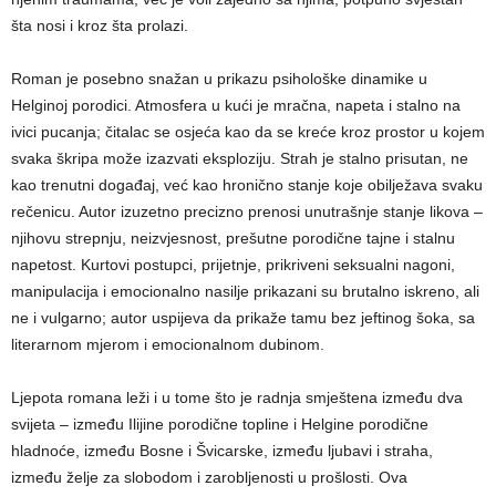
šta nosi i kroz šta prolazi.
Roman je posebno snažan u prikazu psihološke dinamike u
Helginoj porodici. Atmosfera u kući je mračna, napeta i stalno na
ivici pucanja; čitalac se osjeća kao da se kreće kroz prostor u kojem
svaka škripa može izazvati eksploziju. Strah je stalno prisutan, ne
kao trenutni događaj, već kao hronično stanje koje obilježava svaku
rečenicu. Autor izuzetno precizno prenosi unutrašnje stanje likova –
njihovu strepnju, neizvjesnost, prešutne porodične tajne i stalnu
napetost. Kurtovi postupci, prijetnje, prikriveni seksualni nagoni,
manipulacija i emocionalno nasilje prikazani su brutalno iskreno, ali
ne i vulgarno; autor uspijeva da prikaže tamu bez jeftinog šoka, sa
literarnom mjerom i emocionalnom dubinom.
Ljepota romana leži i u tome što je radnja smještena između dva
svijeta – između Ilijine porodične topline i Helgine porodične
hladnoće, između Bosne i Švicarske, između ljubavi i straha,
između želje za slobodom i zarobljenosti u prošlosti. Ova