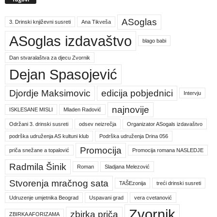
ASoglas
3. Drinski književni susreti
Ana Tikveša
ASoglas izdavaštvo
blago babi
Dan stvaralaštva za djecu Zvornik
Dejan Spasojević
Djordje Maksimovic
edicija pobjednici
Intervju
najnovije
ISKLESANE MISLI
Mladen Radović
Održani 3. drinski susreti
odsev neizrečja
Organizator ASogals izdavaštvo
podrška udruženja AS kultuni klub
Podrška udruženja Drina 056
Promocija
priča snežane a topalović
Promocija romana NASLEDJE
Radmila Šinik
Roman
Sladjana Melezović
Stvorenja mračnog sata
TAŠEzonija
treći drinski susreti
Udruzenje umjetnika Beograd
Uspavani grad
vera cvetanović
Zvornik
zbirka priča
ZBIRKA AFORIZAMA