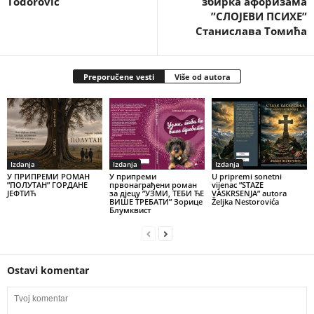
Todorović
збирка афоризама
”СЛОЈЕВИ ПСИХЕ”
Станислава Томића
Preporučene vesti
Više od autora
Izdanja
Izdanja
Izdanja
У ПРИПРЕМИ РОМАН
У припреми
U pripremi sonetni
”ПОЛУТАН” ГОРДАНЕ
првонаграђени роман
vijenac ”STAZE
ЈЕФТИЋ
за дјецу ”УЗМИ, ТЕБИ ЋЕ
VASKRSENJA” autora
ВИШЕ ТРЕБАТИ” Зорице
Željka Nestorovića
Блумквист
Ostavi komentar