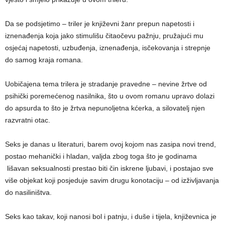
Da se podsjetimo – triler je književni žanr prepun napetosti i
iznenađenja koja jako stimulišu čitaočevu pažnju, pružajući mu
osjećaj napetosti, uzbuđenja, iznenađenja, isčekovanja i strepnje
do samog kraja romana.
Uobičajena tema trilera je stradanje pravedne – nevine žrtve od
psihički poremećenog nasilnika, što u ovom romanu upravo dolazi
do apsurda to što je žrtva nepunoljetna kćerka, a silovatelj njen
razvratni otac.
Seks je danas u literaturi, barem ovoj kojom nas zasipa novi trend,
postao mehanički i hladan, valjda zbog toga što je godinama
lišavan seksualnosti prestao biti čin iskrene ljubavi, i postajao sve
više objekat koji posjeduje savim drugu konotaciju – od izživljavanja
do nasiliništva.
Seks kao takav, koji nanosi bol i patnju, i duše i tijela, književnica je