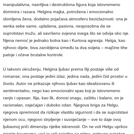
manipulativna, nasrtljiva i destruktivna figura koja istovremeno
dominira i razara. Helgina majka, potrošena i emocionalno
slomljena žena, dodatno pojačava atmosferu bezizlaznosti: ona je
senka sebe same, uplašena, pasivna, nesposobna da se
suprotstavi mužu, ali savršeno svjesna svega što se odvija oko nje.
Njena nemoć je jednako bolna kao i Kurtova agresija. Helga, kao
njihovo dijete, biva zarobljena između ta dva svijeta – majčine tihe
patnje i očeve brutalne kontrole.
U takvom okruženju, Helgina ljubav prema Iliji postaje više od
romanse; ona postaje jedini izlaz, jedina nada, jedini čist prostor u
životu. Autor ne prikazuje njihovu ljubav kao idealizovanu ili
sentimentalnu, nego kao emocionalni spas koji je istovremeno
ranjiv i opasan. Ilija, kao lik, donosi snagu, zaštitu i balans; on je
racionalan, osjećajan i duboko odan. Njegova briga za Helgu,
njegova spremnost da rizikuje vlastitu sigurnost i da se suprotstavi
njenom ocu, njegovo strpljenje i suosjećanje – sve to daje ovoj
ljubavnoj priči dimenziju rijetke iskrenosti. On ne voli Helgu uprkos
njenim traumama, već je voli zajedno sa njima, potpuno svjestan