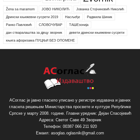
Žena sa maramom
ЈОВО НИКОЛИЋ
Јованка Стојчиновић Николић
Дрински књижевни сусрети 2019
Насљеђе
Радмила Шиник
Ранко Павловић
СЛОВОЧУВАР
ТАШЕзонија
дан стваралаштва за дјецу зворник
девети дрински књижевни сусрети
књига афоризама ПУЦЊИ БЕЗ ОПОМЕНЕ
АСоглас је јавно гласило уписано у регистре издавача и јавних
гласила решењем Министарства просвете и културе Републике
Српске у марту 2008. године. Главни уредник: Дејан Спасојевић
Адреса: Светог Саве 49 Зворник
Телефон: 00387 066 211 920
Емаил: asoglas.oglasnik@gmail.com