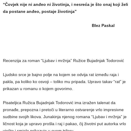
“Čovjek nije ni anđeo ni životinja, i nesreća je što onaj koji želi
da postane anđeo, postaje životinja”
Blez Paskal
Recenzija za roman “Ljubav i mržnja” Ružice Bujadnjak Todorović
Ljudsko srce je bajno polje na kojem se odvija rat između raja i
pakla, pa koliko ko osvoji – toliko mu pripada. Upravo takav “rat” je
prikazan u romanu o kojem govorimo.
Pisateljica Ružica Bujadnjak Todorović ima izražen talenat da
pronađe, prepozna i pretoči u literarno ostvarenje vrlo impresivne
sudbine svojih likova. Junakinja njenog romana “Ljubav i mržnja” je
ličnost koja je upravo prošla i raj i pakao, čij životni put autorka vrlo
vješto i smjelo prikazuje u ovom trileru.