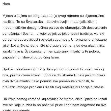
zlom.
Mjesta u kojima se odigrava radnja ovog romana su dijametralno
različita. To su Švajcarska – sa svim svojim materijalističkim i
modernističkim dostignućima pa sve do obmanjujućih destruktivnih
ponašanja, i Bosna – u kojoj su još uvijek prisutni tradicija, vjerski
obredi, predusretljivost i osjećaj sabornosti. U romanu je prikazano
više likova, što iz jedne, što iz druge sredine, a od dva glavna lika
junakinja je iz Švajcarske, o njen izabranik, mladić iz Prijedora,
zaposlen u njihovoj porodičnoj farmi.
Uprkos nesakrivenoj mržnji djevojčinog profašistički orijentisanog
oca, prema ovom strancu, doći će do iskrene ljubavi pa i do braka
ovih dvoje mladih i tako pomiriti sve pomenute krajnosti, te
prevazići mnoge problem i riješiti svoj materijalni i socijalni status.
Do kraja samog romana književnica će vješto, čitko i pitko povezati
sve niti koje je izložila na početku price i dati nam odgovore na sva
očekivana pitanja.