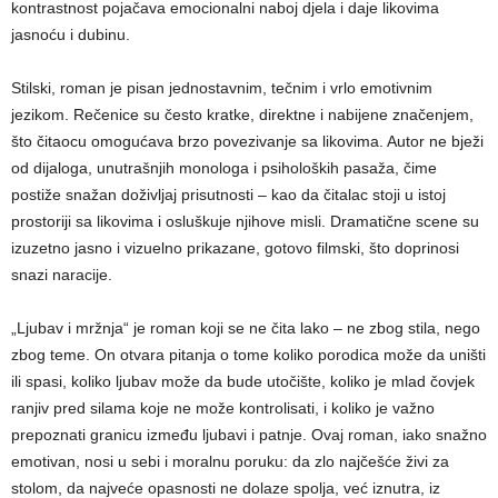
kontrastnost pojačava emocionalni naboj djela i daje likovima
jasnoću i dubinu.
Stilski, roman je pisan jednostavnim, tečnim i vrlo emotivnim
jezikom. Rečenice su često kratke, direktne i nabijene značenjem,
što čitaocu omogućava brzo povezivanje sa likovima. Autor ne bježi
od dijaloga, unutrašnjih monologa i psiholoških pasaža, čime
postiže snažan doživljaj prisutnosti – kao da čitalac stoji u istoj
prostoriji sa likovima i osluškuje njihove misli. Dramatične scene su
izuzetno jasno i vizuelno prikazane, gotovo filmski, što doprinosi
snazi naracije.
„Ljubav i mržnja“ je roman koji se ne čita lako – ne zbog stila, nego
zbog teme. On otvara pitanja o tome koliko porodica može da uništi
ili spasi, koliko ljubav može da bude utočište, koliko je mlad čovjek
ranjiv pred silama koje ne može kontrolisati, i koliko je važno
prepoznati granicu između ljubavi i patnje. Ovaj roman, iako snažno
emotivan, nosi u sebi i moralnu poruku: da zlo najčešće živi za
stolom, da najveće opasnosti ne dolaze spolja, već iznutra, iz