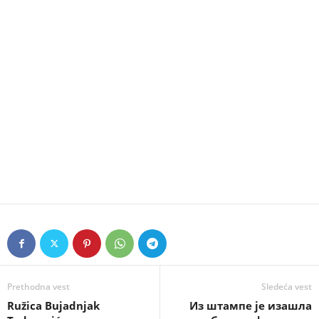
Prethodna vest
Sledeća vest
Ružica Bujadnjak
Из штампе је изашла