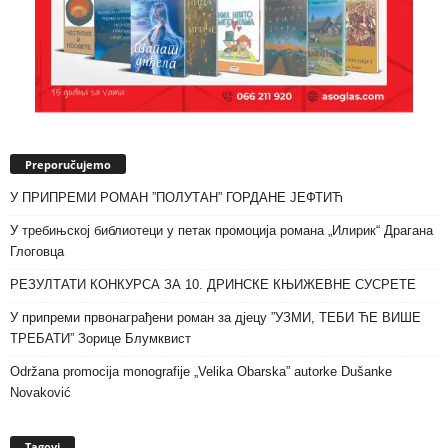
Preporučujemo
У ПРИПРЕМИ РОМАН ”ПОЛУТАН” ГОРДАНЕ ЈЕФТИЋ
У требињској библиотеци у петак промоција романа „Илирик“ Драгана
Глоговца
РЕЗУЛТАТИ КОНКУРСА ЗА 10. ДРИНСКЕ КЊИЖЕВНЕ СУСРЕТЕ
У припреми првонаграђени роман за дјецу ”УЗМИ, ТЕБИ ЋЕ ВИШЕ
ТРЕБАТИ” Зорице Блумквист
Održana promocija monografije „Velika Obarska” autorke Dušanke
Novaković
Tagovi