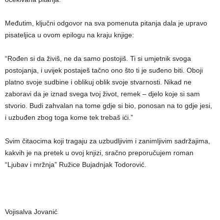
Međutim, ključni odgovor na sva pomenuta pitanja dala je upravo
pisateljica u ovom epilogu na kraju knjige:
“Rođen si da živiš, ne da samo postojiš. Ti si umjetnik svoga
postojanja, i uvijek postaješ tačno ono što ti je suđeno biti. Oboji
platno svoje sudbine i oblikuj oblik svoje stvarnosti. Nikad ne
zaboravi da je iznad svega tvoj život, remek – djelo koje si sam
stvorio. Budi zahvalan na tome gdje si bio, ponosan na to gdje jesi,
i uzbuđen zbog toga kome tek trebaš ići.”
Svim čitaocima koji tragaju za uzbudljivim i zanimljivim sadržajima,
kakvih je na pretek u ovoj knjizi, sračno preporučujem roman
“Ljubav i mržnja” Ružice Bujadnjak Todorović.
Vojisalva Jovanić