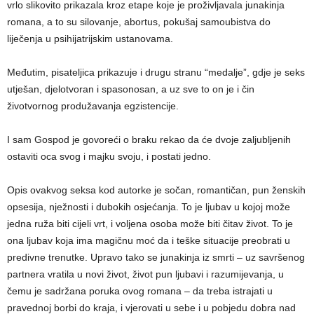
vrlo slikovito prikazala kroz etape koje je proživljavala junakinja
romana, a to su silovanje, abortus, pokušaj samoubistva do
liječenja u psihijatrijskim ustanovama.
Međutim, pisateljica prikazuje i drugu stranu “medalje”, gdje je seks
utješan, djelotvoran i spasonosan, a uz sve to on je i čin
životvornog produžavanja egzistencije.
I sam Gospod je govoreći o braku rekao da će dvoje zaljubljenih
ostaviti oca svog i majku svoju, i postati jedno.
Opis ovakvog seksa kod autorke je sočan, romantičan, pun ženskih
opsesija, nježnosti i dubokih osjećanja. To je ljubav u kojoj može
jedna ruža biti cijeli vrt, i voljena osoba može biti čitav život. To je
ona ljubav koja ima magičnu moć da i teške situacije preobrati u
predivne trenutke. Upravo tako se junakinja iz smrti – uz savršenog
partnera vratila u novi život, život pun ljubavi i razumijevanja, u
čemu je sadržana poruka ovog romana – da treba istrajati u
pravednoj borbi do kraja, i vjerovati u sebe i u pobjedu dobra nad