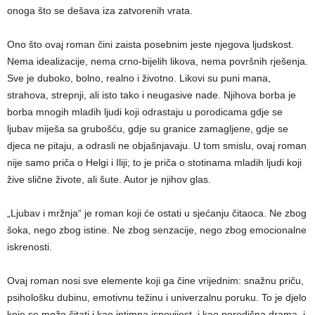
onoga što se dešava iza zatvorenih vrata.
Ono što ovaj roman čini zaista posebnim jeste njegova ljudskost.
Nema idealizacije, nema crno-bijelih likova, nema površnih rješenja.
Sve je duboko, bolno, realno i životno. Likovi su puni mana,
strahova, strepnji, ali isto tako i neugasive nade. Njihova borba je
borba mnogih mladih ljudi koji odrastaju u porodicama gdje se
ljubav miješa sa grubošću, gdje su granice zamagljene, gdje se
djeca ne pitaju, a odrasli ne objašnjavaju. U tom smislu, ovaj roman
nije samo priča o Helgi i Iliji; to je priča o stotinama mladih ljudi koji
žive slične živote, ali šute. Autor je njihov glas.
„Ljubav i mržnja“ je roman koji će ostati u sjećanju čitaoca. Ne zbog
šoka, nego zbog istine. Ne zbog senzacije, nego zbog emocionalne
iskrenosti.
Ovaj roman nosi sve elemente koji ga čine vrijednim: snažnu priču,
psihološku dubinu, emotivnu težinu i univerzalnu poruku. To je djelo
koje se može čitati i kao intimna ispovijest, i kao porodična drama, i