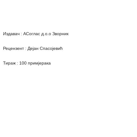
Издавач : АСоглас д.о.о Зворник
Рецензент : Дејан Спасојевић
Тираж : 100 примјерака