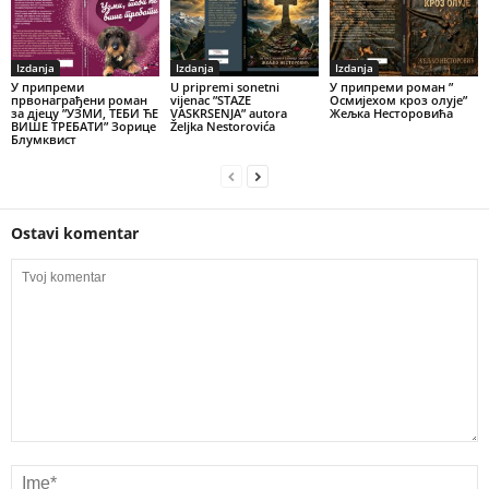
Izdanja
Izdanja
Izdanja
У припреми
U pripremi sonetni
У припреми роман ”
првонаграђени роман
vijenac ”STAZE
Осмијехом кроз олује”
за дјецу ”УЗМИ, ТЕБИ ЋЕ
VASKRSENJA” autora
Жељка Несторовића
ВИШЕ ТРЕБАТИ” Зорице
Željka Nestorovića
Блумквист
Ostavi komentar