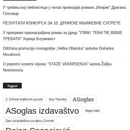
У требињској библиотеци у петак промоција романа „Илирик“ Драгана
Глоговца
РЕЗУЛТАТИ КОНКУРСА ЗА 10. ДРИНСКЕ КЊИЖЕВНЕ СУСРЕТЕ
У припреми првонаграђени роман за дјецу ”УЗМИ, ТЕБИ ЋЕ ВИШЕ
ТРЕБАТИ” Зорице Блумквист
Održana promocija monografije „Velika Obarska” autorke Dušanke
Novaković
U pripremi sonetni vijenac ”STAZE VASKRSENJA” autora Željka
Nestorovića
Tagovi
ASoglas
3. Drinski književni susreti
Ana Tikveša
ASoglas izdavaštvo
blago babi
Dan stvaralaštva za djecu Zvornik