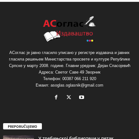
АСоглас је јавно гласило уписано у регистре издавача и јавних
гласила решењем Министарства просвете и културе Републике
Српске у марту 2008. године. Главни уредник: Дејан Спасојевић
Адреса: Светог Саве 49 Зворник
Телефон: 00387 066 211 920
Емаил: asoglas.oglasnik@gmail.com
PREPORUČUJEMO
У требињској библиотеци у петак