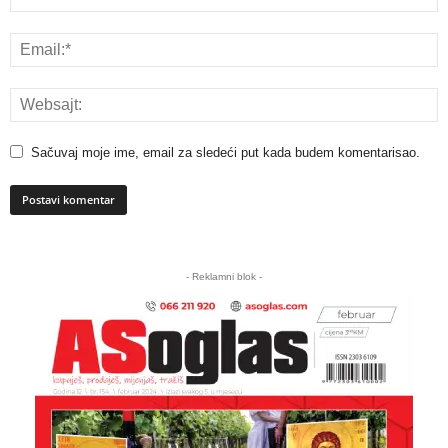
Sačuvaj moje ime, email za sledeći put kada budem komentarisao.
A
l
- Reklamni blok -
t
e
r
n
a
t
i
v