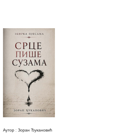
Аутор : Зоран Ђукановић