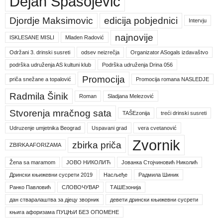
Dejan Spasojević
Djordje Maksimovic
edicija pobjednici
Intervju
najnovije
ISKLESANE MISLI
Mladen Radović
Održani 3. drinski susreti
odsev neizrečja
Organizator ASogals izdavaštvo
podrška udruženja AS kultuni klub
Podrška udruženja Drina 056
Promocija
priča snežane a topalović
Promocija romana NASLEDJE
Radmila Šinik
Roman
Sladjana Melezović
Stvorenja mračnog sata
TAŠEzonija
treći drinski susreti
Udruzenje umjetnika Beograd
Uspavani grad
vera cvetanović
Zvornik
zbirka priča
ZBIRKA AFORIZAMA
Žena sa maramom
ЈОВО НИКОЛИЋ
Јованка Стојчиновић Николић
Дрински књижевни сусрети 2019
Насљеђе
Радмила Шиник
Ранко Павловић
СЛОВОЧУВАР
ТАШЕзонија
дан стваралаштва за дјецу зворник
девети дрински књижевни сусрети
књига афоризама ПУЦЊИ БЕЗ ОПОМЕНЕ