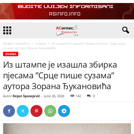
ASoglas Izdavaštvo
Izdanja
Из штампе је изашла збирка пјесама ”Срце пише
сузама” аутора Зорана Ђукановића
IZDANJA
Из штампе је изашла збирка
пјесама ”Срце пише сузама”
аутора Зорана Ђукановића
Autor
Dejan Spasojević
-
June 26, 2026
142
0