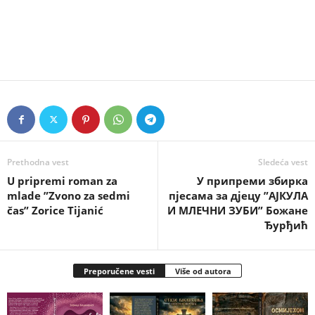
Prethodna vest
Sledeća vest
U pripremi roman za
У припреми збирка
mlade ”Zvono za sedmi
пјесама за дјецу ”АЈКУЛА
čas” Zorice Tijanić
И МЛЕЧНИ ЗУБИ” Божане
Ђурђић
Preporučene vesti
Više od autora