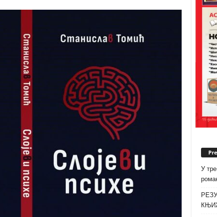
Pr
У тре
роман
РЕЗУ
КЊИ