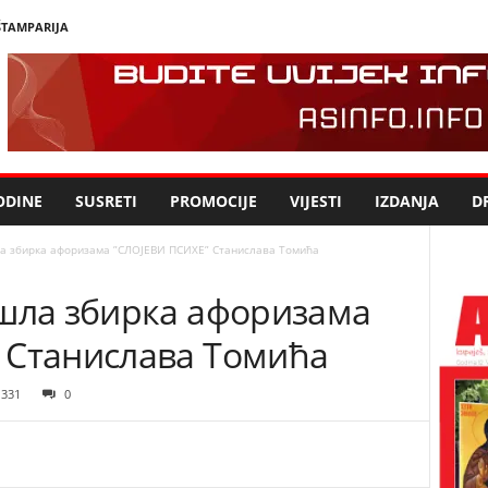
ŠTAMPARIJA
ODINE
SUSRETI
PROMOCIJE
VIJESTI
IZDANJA
DR
а збирка афоризама ”СЛОЈЕВИ ПСИХЕ” Станислава Томића
ашла збирка афоризама
 Станислава Томића
331
0