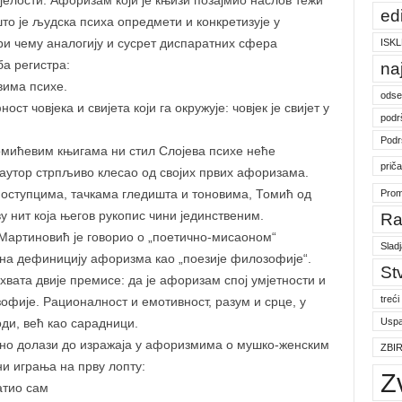
јелости. Афоризам који је књизи позајмио наслов тежи
ed
то је људска психа опредмети и конкретизује у
ри чему аналогију и сусрет диспаратних сфера
ISKL
ба регистра:
na
вима психе.
odse
т човјека и свијета који га окружује: човјек је свијет у
podr
Podr
мићевим књигама ни стил Слојева психе неће
prič
е аутор стрпљиво клесао од својих првих афоризама.
поступцима, тачкама гледишта и тоновима, Томић од
Prom
 нит која његов рукопис чини јединственим.
Ra
 Мартиновић је говорио о „поетично-мисаоном“
Slad
 на дефиницију афоризма као „поезије филозофије“.
St
вата двије премисе: да је афоризам спој умјетности и
treći
офије. Рационалност и емотивност, разум и срце, у
Uspa
ди, већ као сарадници.
но долази до изражаја у афоризмима о мушко-женским
ZBI
ни играња на прву лопту:
Z
атио сам