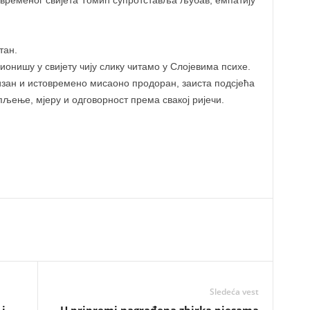
временог свијета Томић супротставља љубав, емпатију
тан.
кционишу у свијету чију слику читамо у Слојевима психе.
ан и истовремено мисаоно продоран, заиста подсјећа
рпљење, мјеру и одговорност према свакој ријечи.
Sledeća vest