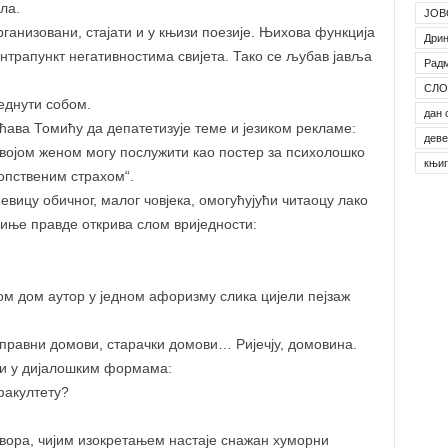
ла.
ЈОВ
ганизовани, стајати и у књизи поезије. Њихова функција
Дрин
онтрапункт негативностима свијета. Тако се љубав јавља
Рад
СЛО
једнути собом.
дан 
ћава Томићу да депатетизује теме и језиком рекламе:
деве
својом женом могу послужити као постер за психолошко
књи
сопственим страхом“.
вицу обичног, малог човјека, омогућујући читаоцу лако
иње правде открива слом вриједности:
ом дом аутор у једном афоризму слика цијели пејзаж
оправни домови, старачки домови… Ријечју, домовина.
и у дијалошким формама:
факултету?
овора, чијим изокретањем настаје снажан хуморни