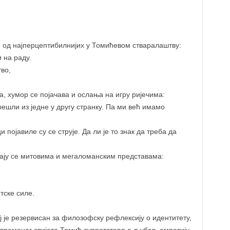
е од најперцептибилнијих у Томићевом стваралаштву:
 на раду.
во,
, хумор се појачава и ослања на игру ријечима:
решли из једне у другу странку. Па ми већ имамо
 појавиле су се струје. Да ли је то знак да треба да
вају се митовима и мегаломанским представама:
тске силе.
ај је резервисан за филозофску рефлексију о идентитету,