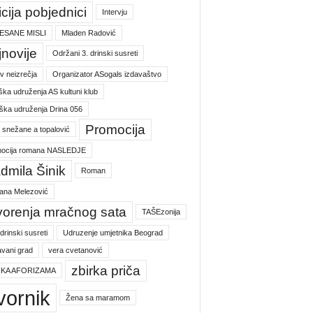
icija pobjednici
Intervju
ESANE MISLI
Mladen Radović
jnovije
Održani 3. drinski susreti
v neizrečja
Organizator ASogals izdavaštvo
ška udruženja AS kultuni klub
ška udruženja Drina 056
Promocija
a snežane a topalović
ocija romana NASLEDJE
dmila Šinik
Roman
jana Melezović
vorenja mračnog sata
TAŠEzonija
 drinski susreti
Udruzenje umjetnika Beograd
vani grad
vera cvetanović
zbirka priča
RKA AFORIZAMA
vornik
Žena sa maramom