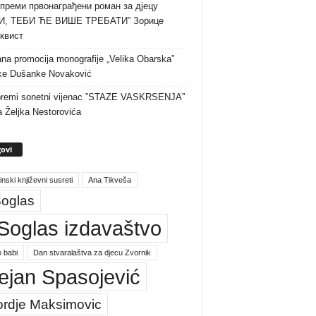
преми првонаграђени роман за дјецу
И, ТЕБИ ЋЕ ВИШЕ ТРЕБАТИ” Зорице
квист
na promocija monografije „Velika Obarska”
ke Dušanke Novaković
premi sonetni vijenac ”STAZE VASKRSENJA”
a Željka Nestorovića
ovi
inski književni susreti
Ana Tikveša
oglas
Soglas izdavaštvo
 babi
Dan stvaralaštva za djecu Zvornik
ejan Spasojević
ordje Maksimovic