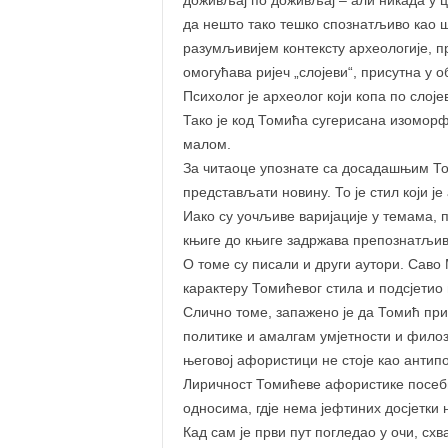
доживљај по доживљај – али никада у ц
да нешто тако тешко спознатљиво као ш
разумљивијем контексту археологије, п
омогућава ријеч „слојеви“, присутна у о
Психолог је археолог који копа по слоје
Тако је код Томића сугерисана изоморфнос
малом.
За читаоце упознате са досадашњим То
представљати новину. То је стил који ј
Иако су уочљиве варијације у темама, 
књиге до књиге задржава препознатљиву
О томе су писали и други аутори. Саво
карактеру Томићевог стила и подсјетио
Слично томе, запажено је да Томић прих
политике и амалгам умјетности и филоз
његовој афористици не стоје као антипо
Лиричност Томићеве афористике посеб
односима, гдје нема јефтиних досјетки 
Кад сам је први пут погледао у очи, схв