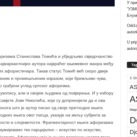
У при
”УЗМ
Блум
Održa
autor
U pri
autor
форизама Станислава Томића и убједљиво свједочанство
 најмаркантнијих аутора најкраћег књижевног жанра међу
Tag
х афористичара. Такав статус Томић већ скоро двије
ваним и промишљеним изразом, који брижљиво чува,
3. Dr
уго грађени углед српског афоризма.
AS
рукопису, али и својим људима од повјерења. И у избору
A
авјете Јове Николића, који су допринијели да и ова
нога што је аутор писао од своје претходне књиге.
blago
одних књига овог писца, указује на жељу субјекта за
D
ности и слојевитости. Фрагментарност књиге афоризама
умијевамо тек парцијално – искуство по искуство,
Dj