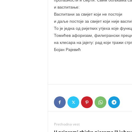
пролазности и смрти. Свим бољкама са
и васпитање:
Васпитани за свијет који не постоји
и даље постоје за свијет који није васпи
То је једна од ријетких утјеха које фун
Томићев афоризам, филигрански прециз
на клесара на јајету: рад који тражи ст
Бојан Рајевић
Prethodna vest