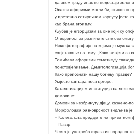
да овом граду ипак не недостаје зелени
Овакви афоризми могли би, стиховно ор
у претежно сатиричном корпусу јесте к
као брана егоизму:
Љубав је егзорцизам за оне који су опс
Отвореност за различите стилове омогу
Неке фотографије на којима је муж са 
савјетовање на тему: „Како живјети са 
Томићеви афоризми тематизују свакодне
поистовјећивање. Демитологизација бог
Како препознати нашу богињу правде?
Умјесто кантара носи цегере.
Каталогизацијом институција са лексем
домовине:
Домови за незбринуту дјецу, казнено-п
Морфолошка разноврсност видљива је 
– Колега, шта предајете на приватном 
– Пазар.
Честа је употреба фраза из народног г