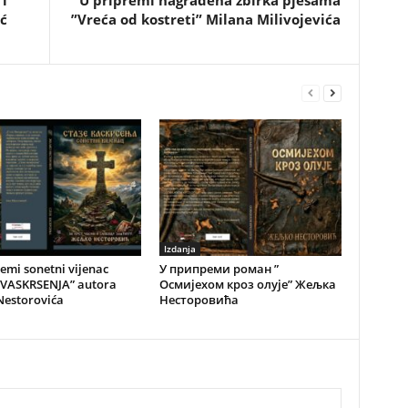
i
U pripremi nagrađena zbirka pjesama
ć
”Vreća od kostreti” Milana Milivojevića
Izdanja
emi sonetni vijenac
У припреми роман ”
 VASKRSENJA” autora
Осмијехом кроз олује” Жељка
Nestorovića
Несторовића