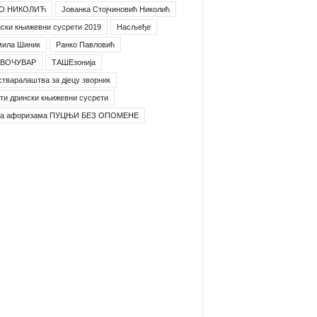
О НИКОЛИЋ
Јованка Стојчиновић Николић
ски књижевни сусрети 2019
Насљеђе
мила Шиник
Ранко Павловић
ВОЧУВАР
ТАШЕзонија
стваралаштва за дјецу зворник
ти дрински књижевни сусрети
га афоризама ПУЦЊИ БЕЗ ОПОМЕНЕ