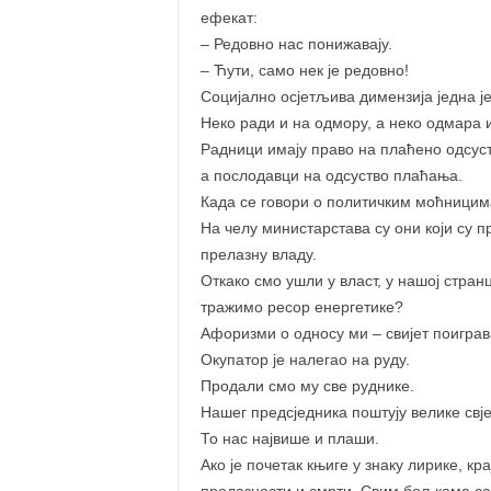
ефекат:
– Редовно нас понижавају.
– Ћути, само нек је редовно!
Социјално осјетљива димензија једна ј
Неко ради и на одмору, а неко одмара и
Радници имају право на плаћено одсуст
а послодавци на одсуство плаћања.
Када се говори о политичким моћницима
На челу министарстава су они који су п
прелазну владу.
Откако смо ушли у власт, у нашој странци
тражимо ресор енергетике?
Афоризми о односу ми – свијет поигра
Окупатор је налегао на руду.
Продали смо му све руднике.
Нашег предсједника поштују велике свје
То нас највише и плаши.
Ако је почетак књиге у знаку лирике, кр