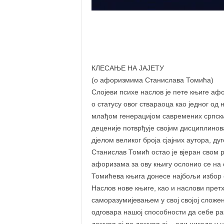
КЛЕСАЊЕ НА ЈАЈЕТУ
(о афоризмима Станислава Томића)
Слојеви психе наслов је пете књиге а
о статусу овог ствараоца као једног од
млађом генерацијом савремених српски
деценије потврђује својим дисциплино
дјелом великог броја сјајних аутора, д
Станислав Томић остао је вјеран свом 
афоризама за ову књигу ослонио се на с
Томићева књига донесе најбољи избор о
Наслов нове књиге, као и наслови претх
саморазумијевањем у свој својој сложе
одговара нашој способности да себе раз