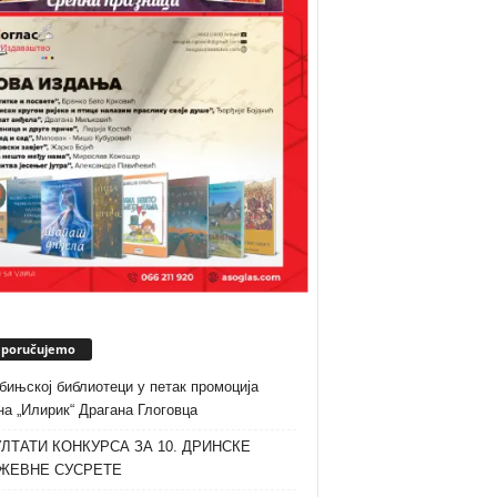
eporučujemo
бињској библиотеци у петак промоција
а „Илирик“ Драгана Глоговца
ЛТАТИ КОНКУРСА ЗА 10. ДРИНСКЕ
ЖЕВНЕ СУСРЕТЕ