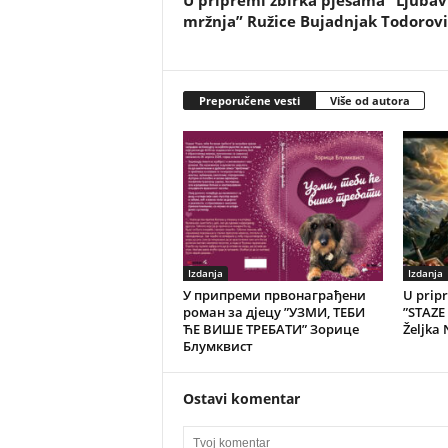
U pripremi zbirka pjesama ”Ljubav 
mržnja” Ružice Bujadnjak Todorovi
Preporučene vesti
Više od autora
Izdanja
Izdanja
У припреми првонаграђени
U pripr
роман за дјецу ”УЗМИ, ТЕБИ
”STAZE
ЋЕ ВИШЕ ТРЕБАТИ” Зорице
Željka 
Блумквист
Ostavi komentar