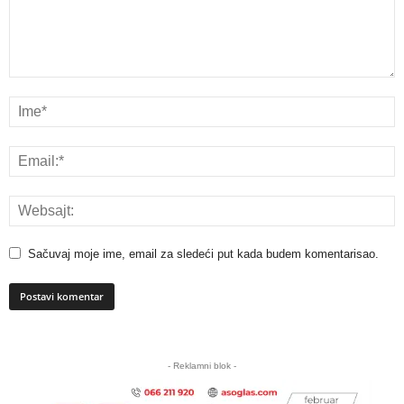
Sačuvaj moje ime, email za sledeći put kada budem komentarisao.
A
l
- Reklamni blok -
t
e