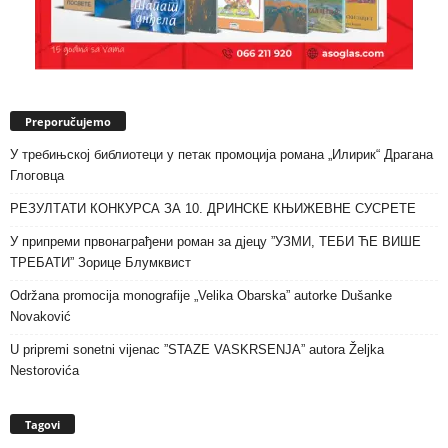
Preporučujemo
У требињској библиотеци у петак промоција романа „Илирик“ Драгана
Глоговца
РЕЗУЛТАТИ КОНКУРСА ЗА 10. ДРИНСКЕ КЊИЖЕВНЕ СУСРЕТЕ
У припреми првонаграђени роман за дјецу ”УЗМИ, ТЕБИ ЋЕ ВИШЕ
ТРЕБАТИ” Зорице Блумквист
Održana promocija monografije „Velika Obarska” autorke Dušanke
Novaković
U pripremi sonetni vijenac ”STAZE VASKRSENJA” autora Željka
Nestorovića
Tagovi