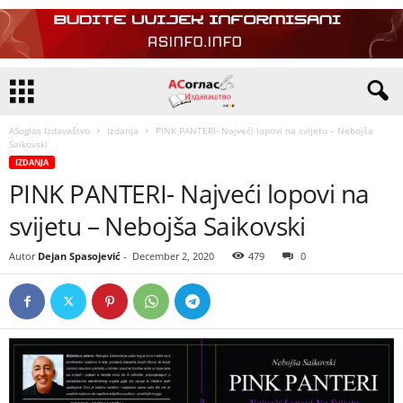
ASoglas Izdavaštvo
Izdanja
PINK PANTERI- Najveći lopovi na svijetu – Nebojša
Saikovski
IZDANJA
PINK PANTERI- Najveći lopovi na
svijetu – Nebojša Saikovski
Autor
Dejan Spasojević
-
December 2, 2020
479
0