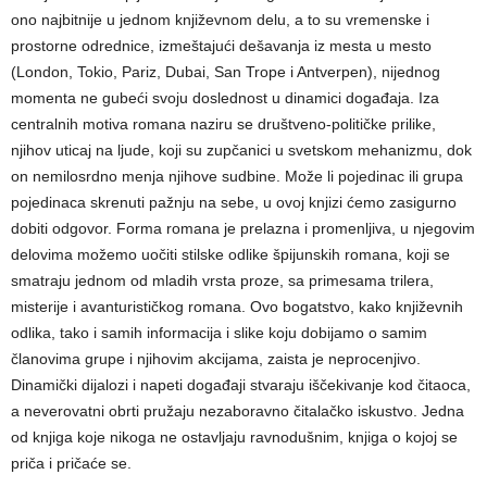
ono najbitnije u jednom književnom delu, a to su vremenske i
prostorne odrednice, izmeštajući dešavanja iz mesta u mesto
(London, Tokio, Pariz, Dubai, San Trope i Antverpen), nijednog
momenta ne gubeći svoju doslednost u dinamici događaja. Iza
centralnih motiva romana naziru se društveno-političke prilike,
njihov uticaj na ljude, koji su zupčanici u svetskom mehanizmu, dok
on nemilosrdno menja njihove sudbine. Može li pojedinac ili grupa
pojedinaca skrenuti pažnju na sebe, u ovoj knjizi ćemo zasigurno
dobiti odgovor. Forma romana je prelazna i promenljiva, u njegovim
delovima možemo uočiti stilske odlike špijunskih romana, koji se
smatraju jednom od mladih vrsta proze, sa primesama trilera,
misterije i avanturističkog romana. Ovo bogatstvo, kako književnih
odlika, tako i samih informacija i slike koju dobijamo o samim
članovima grupe i njihovim akcijama, zaista je neprocenjivo.
Dinamički dijalozi i napeti događaji stvaraju iščekivanje kod čitaoca,
a neverovatni obrti pružaju nezaboravno čitalačko iskustvo. Jedna
od knjiga koje nikoga ne ostavljaju ravnodušnim, knjiga o kojoj se
priča i pričaće se.