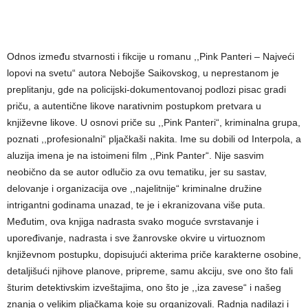
Odnos između stvarnosti i fikcije u romanu ,,Pink Panteri ‒ Najveći
lopovi na svetu“ autora Nebojše Saikovskog, u neprestanom je
preplitanju, gde na policijski-dokumentovanoj podlozi pisac gradi
priču, a autentične likove narativnim postupkom pretvara u
književne likove. U osnovi priče su ,,Pink Panteri“, kriminalna grupa,
poznati ,,profesionalni“ pljačkaši nakita. Ime su dobili od Interpola, a
aluzija imena je na istoimeni film ,,Pink Panter“. Nije sasvim
neobično da se autor odlučio za ovu tematiku, jer su sastav,
delovanje i organizacija ove ,,najelitnije“ kriminalne družine
intrigantni godinama unazad, te je i ekranizovana više puta.
Međutim, ova knjiga nadrasta svako moguće svrstavanje i
upoređivanje, nadrasta i sve žanrovske okvire u virtuoznom
književnom postupku, dopisujući akterima priče karakterne osobine,
detaljišući njihove planove, pripreme, samu akciju, sve ono što fali
šturim detektivskim izveštajima, ono što je ,,iza zavese“ i našeg
znanja o velikim pljačkama koje su organizovali. Radnja nadilazi i