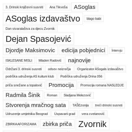
ASoglas
3. Drinski književni susreti
Ana Tikveša
ASoglas izdavaštvo
blago babi
Dan stvaralaštva za djecu Zvornik
Dejan Spasojević
Djordje Maksimovic
edicija pobjednici
Intervju
najnovije
ISKLESANE MISLI
Mladen Radović
Održani 3. drinski susreti
odsev neizrečja
Organizator ASogals izdavaštvo
podrška udruženja AS kultuni klub
Podrška udruženja Drina 056
Promocija
priča snežane a topalović
Promocija romana NASLEDJE
Radmila Šinik
Roman
Sladjana Melezović
Stvorenja mračnog sata
TAŠEzonija
treći drinski susreti
Udruzenje umjetnika Beograd
Uspavani grad
vera cvetanović
Zvornik
zbirka priča
ZBIRKA AFORIZAMA