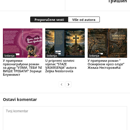
Тришић
Preporučene vesti
Više od autora
Izdanja
Izdanja
Izdanja
У припреми
U pripremi sonetni
У припреми роман ”
првонаграђени роман
vijenac ”STAZE
Осмијехом кроз олује”
за дјецу ”УЗМИ, ТЕБИ ЋЕ
VASKRSENJA” autora
Жељка Несторовића
ВИШЕ ТРЕБАТИ” Зорице
Željka Nestorovića
Блумквист
Ostavi komentar