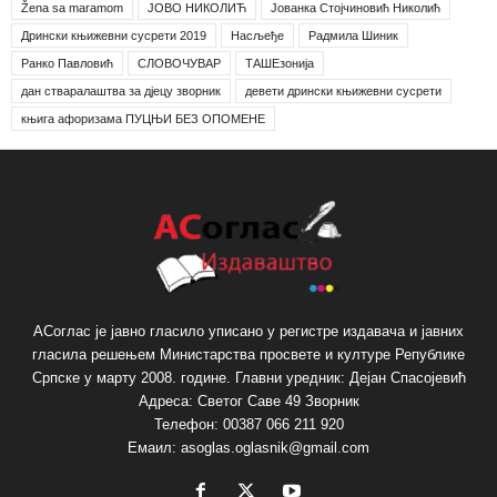
Žena sa maramom
ЈОВО НИКОЛИЋ
Јованка Стојчиновић Николић
Дрински књижевни сусрети 2019
Насљеђе
Радмила Шиник
Ранко Павловић
СЛОВОЧУВАР
ТАШЕзонија
дан стваралаштва за дјецу зворник
девети дрински књижевни сусрети
књига афоризама ПУЦЊИ БЕЗ ОПОМЕНЕ
АСоглас је јавно гласило уписано у регистре издавача и јавних
гласила решењем Министарства просвете и културе Републике
Српске у марту 2008. године. Главни уредник: Дејан Спасојевић
Адреса: Светог Саве 49 Зворник
Телефон: 00387 066 211 920
Емаил: asoglas.oglasnik@gmail.com