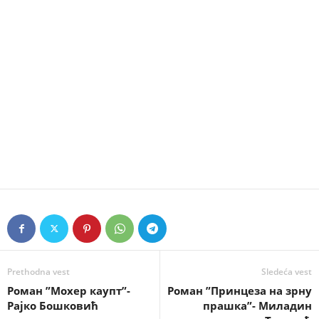
Prethodna vest
Sledeća vest
Роман ”Мохер каупт”-
Роман ”Принцеза на зрну
Рајко Бошковић
прашка”- Миладин