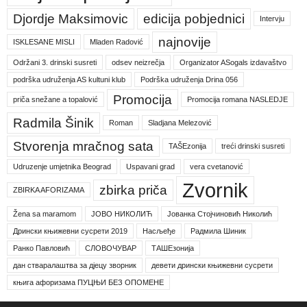
Djordje Maksimovic
edicija pobjednici
Intervju
najnovije
ISKLESANE MISLI
Mladen Radović
Održani 3. drinski susreti
odsev neizrečja
Organizator ASogals izdavaštvo
podrška udruženja AS kultuni klub
Podrška udruženja Drina 056
Promocija
priča snežane a topalović
Promocija romana NASLEDJE
Radmila Šinik
Roman
Sladjana Melezović
Stvorenja mračnog sata
TAŠEzonija
treći drinski susreti
Udruzenje umjetnika Beograd
Uspavani grad
vera cvetanović
Zvornik
zbirka priča
ZBIRKA AFORIZAMA
Žena sa maramom
ЈОВО НИКОЛИЋ
Јованка Стојчиновић Николић
Дрински књижевни сусрети 2019
Насљеђе
Радмила Шиник
Ранко Павловић
СЛОВОЧУВАР
ТАШЕзонија
дан стваралаштва за дјецу зворник
девети дрински књижевни сусрети
књига афоризама ПУЦЊИ БЕЗ ОПОМЕНЕ