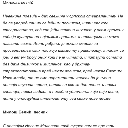
Милосављевић
:
Невенина поезија – дах свежине у српском стваралаштву. Не
да се упоредити ни са једним песником, нити епохом
стваралаштва, већ као јединствена личност у овом времену
када је култура на најнижим гранама, а песницима се може
назвати свако. Њено рођење је имало смисао за
просветљење свих нас који имамо ту привилегију, а надам се
још и већем броју оних који ће је читати, и читајући остати
без даха физичког и мисленог, као у дрхтају
страхопоштовања пред нечим великим, пред нечим Светим.
Иако млада, то не сме пореметити утисак да је њена
поезија исувише зрела, питка за све жедне лепог, и нових
спознаја, нових видика, и посебно удивљења које није исто,
нити у опадајућем интензитету иза сваке нове песме
Милош Белић, песник
С поезијом Невене Милосављевић сусрео сам се пре три-