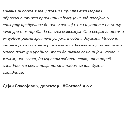
Невена је добра вила у поезији, хришћански морал и
образовно етички принципи издижу је изнад просјека и
стварају предуслове да она у поезији, али и уопште на пољу
културе тек треба да да свој максимум. Она својим знањем и
умијећем ријечи крчи пут успјеха и себи и другима. Много је
рецензија кроз сарадњу са нашом издавачком кућом написала,
много лектура урадила, тако да имамо само ријечи хвале и
желим, пре свега, да изразим задовољство, што поред
сарадње, ми смо и пријатељи и надам се још дуго и
сарадници.
Дејан Спасојевић, директор ,,АСоглас“ д.о.о.