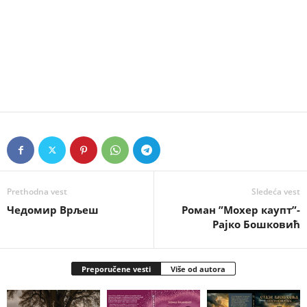
Prethodna vest
Sledeća vest
Чедомир Врљеш
Роман ”Мохер каупт”-
Рајко Бошковић
Preporučene vesti
Više od autora