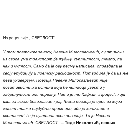
Из рецензије ,,СВЕТЛОСТ“:
У том поетском заносу, Невена Милосављевић, суштински
из свога ума транспортује жудњу, суптилност, темпо, па
чак и чулност. Само да је ову песму написала, оправдала је
своју ерудицију и поетску раскошност. Потврдила је да из ње
пева универзум. Поезија Невене Милосављевић није
позитивистичка истина која ће читаоца увести у
забринутост или нирвану. Нити је то Кафкин „Процес“, који
има за исход безизлазан крај. Њена поезија је ерос из којег
живот тражи најдубље просторе, где је коначиште
светлост! То је суштина овог певанија. То је Невена
Милосављевић. СВЕТЛОСТ.
‒ Тоде Николетић, песник