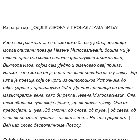
Из рецензије ,,ОДЈЕК УЗРОКА У ПРОВАЛИЈАМА БИЋА“:
Када сам размишљао о томе како би се у једној реченици
могла описати поезија Невене Милосављевић, дошла ми је
некако пред очи мисао великог француског књижевника,
Виктора Игоа, којом сам уједно и именовао овај приказ.
Наиме, чини ми се да је она и те како погодна за ту сврху. Јер
шта је поезија која се црпи из онтолошког Источника до
одјек узрока у провалијама бића. До тих провалија се долази
магистралом вена, како би рекла Невена Милосављевић. Она
овом збирком чува своје пјесме, јер се такве чувају. Она их
предосјети и чува „Од смрти, од снова, од туге, | од свега, од
чега се не може чувати, | не као жена… Не као пријатељ. |
Већ као слово беспочетноме Логосу.“