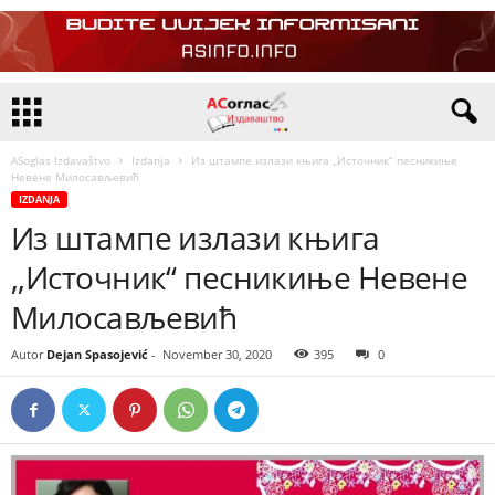
ASoglas Izdavaštvo
Izdanja
Из штампе излази књига ,,Источник“ песникиње
Невене Милосављевић
IZDANJA
Из штампе излази књига
,,Источник“ песникиње Невене
Милосављевић
Autor
Dejan Spasojević
-
November 30, 2020
395
0