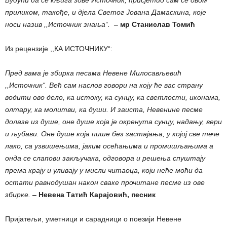
Будући да се књига зове Источник, присјетио сам се овом
приликом, такође, и дјела Светог Јована Дамаскина, које
носи назив ,,Источник знања“.
‒ мр Станислав Томић
Из рецензије ,,КА ИСТОЧНИКУ“:
Пред вама је збирка песама Невене Милосављевић
,,Источник“. Већ сам наслов говори на коју ће вас страну
водити ово дело, ка истоку, ка сунцу, ка светлости, иконама,
олтару, ка молитви, ка души. И заиста, Невенине песме
долазе из душе, оне душе која је окренута сунцу, надању, вери
и љубави. Оне душе која пише без застајања, у којој све тече
лако, са узвишењима, јаким осећањима и промишљањима а
онда се слапови закључака, одговора и решења спуштају
према крају и уливају у мисли читаоца, који неће моћи да
остати равнодушан након сваке прочитане песме из ове
збирке.
‒ Невена Татић Карајовић, песник
Пријатељи, уметници и сарадници о поезији Невене