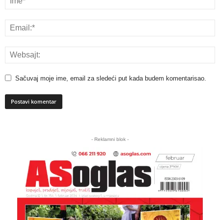
Sačuvaj moje ime, email za sledeći put kada budem komentarisao.
A
l
- Reklamni blok -
t
e
r
n
a
t
i
v