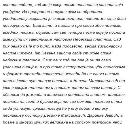
четири године, кад ми је своје песме послала за часопис који
уређујем. Из пропратне поруке којом се обратила
уредништву исијавала је скромност, али, чинило ми се, и доза
несигурности. Баш зато, а наравно пре свега због поетски
вредних песама, објавио сам све четири песме које је послала
именујући их заједничким насловом Небеским платном. Сад
бих рекао да је то било, мада подсвесно, веома визионарски
наслов циклуса, јер Невена заиста своје стихове слика
небеским платном. Свих ових година она је ишла само
узлазном линијом, а при томе експериментишући стиловима
и формом тражећи сопствене, желећи да не сличи никоме
што и јесте пут правих песника, а Невена Милосављевић то
јесте својим талентом и великим радом на свом писању. С
обзиром да је млада и књижевно поткована знањем, широког
погледа на свет и душом која то све доживи, преживи и тек
онда устихује, српска поезија ће у њој добити велику
песникињу достојну Десанке Максимовић, Даринке Јеврић, а
богме и многих мушких великана на српском поетском небу.