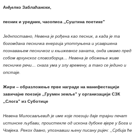
Анђелко Заблаћански,
песник и уредник, часописа ,,Суштина поетике”
Једнпоставно, Невена је рођена као песник, а када је та
богомдана песничка енергија употпуњена и усавршена
познавањем песничког и књижевног заната, онда имамо пред
собом врхунског словозборца… Невена је обожење живе
песничке речи… снага ума у злу времену, а тако се једино и
опстаје.
Жири ‒ образложење прве награде на манифестацији
завичајне поезије ,,Грумен земље” у организацији СЗК
,,Слога” из Суботице
Невена Милосављевић је име које поезији даје трајни печат
истинске љубави, проистекле од искона дубоке вјере у Бога и
Човјека. Рекох давно, упознавши њену писану ријеч: ,,Србија ће