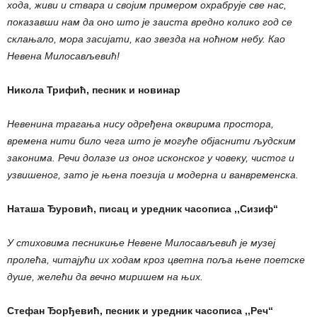
хода, живи и ствара и својим примером охрабрује све нас,
показавши нам да оно што је заиста вредно колико год се
склањало, мора засијати, као звезда на ноћном небу. Као
Невена Милосављевић!
Никола Трифић, песник и новинар
Невенина трагања нису одређена оквирима простора,
времена нити било чега што је могуће објаснити људским
законима. Речи долазе из оног исконског у човеку, чистог и
узвишеног, зато је њена поезија и модерна и ванвременска.
Наташа Ђуровић, писац и уредник часописа ,,Сизиф“
У стиховима песникиње Невене Милосављевић је музеј
пролећа, читајући их ходам кроз цветна поља њене поетске
душе, желећи да вечно миришем на њих.
Стефан Ђорђевић, песник и уредник часописа ,,Реч“