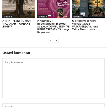
Izdanja
Izdanja
Izdanja
У ПРИПРЕМИ РОМАН
У припреми
U pripremi sonetni
”ПОЛУТАН” ГОРДАНЕ
првонаграђени роман
vijenac ”STAZE
ЈЕФТИЋ
за дјецу ”УЗМИ, ТЕБИ ЋЕ
VASKRSENJA” autora
ВИШЕ ТРЕБАТИ” Зорице
Željka Nestorovića
Блумквист
Ostavi komentar