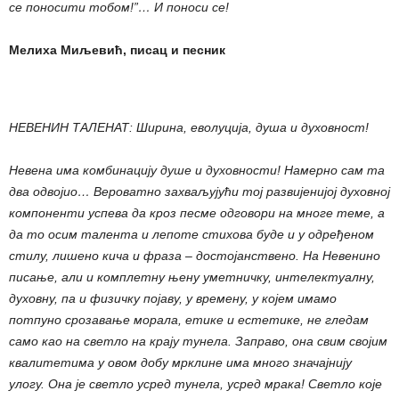
се поносити тобом!”… И поноси се!
Мелиха Миљевић, писац и песник
НЕВЕНИН ТАЛЕНАТ: Ширина, еволуција, душа и духовност!
Невена има комбинацију душе и духовности! Намерно сам та
два одвојио… Вероватно захваљујући тој развијенијој духовној
компоненти успева да кроз песме одговори на многе теме, а
да то осим талента и лепоте стихова буде и у одређеном
стилу, лишено кича и фраза – достојанствено. На Невенино
писање, али и комплетну њену уметничку, интелектуалну,
духовну, па и физичку појаву, у времену, у којем имамо
потпуно срозавање морала, етике и естетике, не гледам
само као на светло на крају тунела. Заправо, она свим својим
квалитетима у овом добу мрклине има много значајнију
улогу. Она је светло усред тунела, усред мрака! Светло које