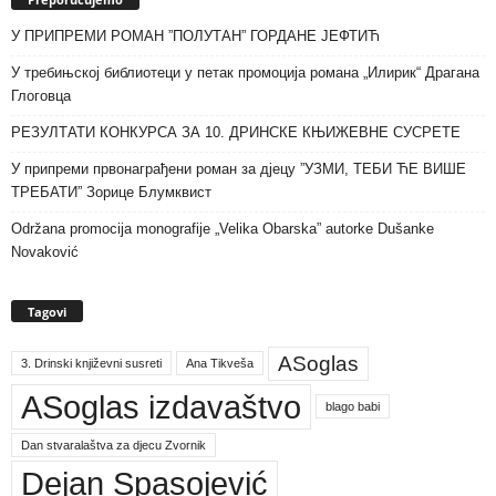
У ПРИПРЕМИ РОМАН ”ПОЛУТАН” ГОРДАНЕ ЈЕФТИЋ
У требињској библиотеци у петак промоција романа „Илирик“ Драгана
Глоговца
РЕЗУЛТАТИ КОНКУРСА ЗА 10. ДРИНСКЕ КЊИЖЕВНЕ СУСРЕТЕ
У припреми првонаграђени роман за дјецу ”УЗМИ, ТЕБИ ЋЕ ВИШЕ
ТРЕБАТИ” Зорице Блумквист
Održana promocija monografije „Velika Obarska” autorke Dušanke
Novaković
Tagovi
ASoglas
3. Drinski književni susreti
Ana Tikveša
ASoglas izdavaštvo
blago babi
Dan stvaralaštva za djecu Zvornik
Dejan Spasojević