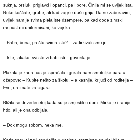
suknja, prsluk, priglavci i opanci, pa i bore. Činila mi se uvijek ista.
Ruke koščate, grube, ali kad zagrle dušu griju. Da ne zaboravim,
uvijek nam je svima plela iste džempere, pa kad dođe zimski
raspust mi uniformisani, ko vojska.
– Baba, bona, pa što svima iste? – zadirkivali smo je.
– Iste, jakako, svi ste vi babi isti. –govorila je.
Plakala je kada nas je ispraćala i gurala nam smotuljke para u
džepove: – Kupite nešto za školu. – a kasnije, krijući od roditelja –
Evo, da imate za cigara.
Bližila se devedesetoj kada su je smjestili u dom. Mirko je i ranije
htio, ali je ona odbijala.
– Dok mogu sobom, neka me.