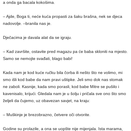
a onda ga bacala kokošima.
– Ajde, Boga ti, neće kuća propasti za šaku brašna, nek se djeca
nadovolje. –branila nas je.
Dječacima je davala alat da se igraju.
– Kad završite, ostavite pred magazu pa će baba skloniti na mjesto.
Samo se nemojte svađati, blago babi!
Kada nam je kod kuće ručku bila čorba ili nešto što ne volimo, mi
smo išli kod babe da nam pravi uštipke. Jeli smo dok nas stomak
ne zaboli. Kasnije, kada smo porasli, kod babe Mitre se pušilo i
kavenisalo, krijući. Gledala nam je u šolju i pričala sve ono što smo
željeli da čujemo, uz obavezan savjet, na kraju:
– Muškinje je brezobrazno, četvere oči otvorite.
Godine su prolazile, a ona se uopšte nije mijenjala. Ista marama,