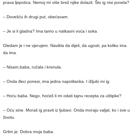
prava ljepotica. Nemoj mi više brež njike dolazit. Što ig nisi povela?
– Dovešću ih drugi put, obećavam.
– Je si li gladna? Ima tamo u natkasni voća i soka.
Gledam je i ne vjerujem. Navikla da dijeli, da ugosti, pa koliko ima
da ima.
– Nisam,baba, ručala i krenula.
– Onda đeci ponesi, ima jedna napolitanka. I ižljubi mi ig.
– Hoću baba. Nego, hoćeš li mi odati tajnu recepta za uštipke?
– Oću sine. Moraš ig pravit iz ljubavi. Onda moraju valjat, ko i sve u
životu.
Grlim je. Dobra moja baba.