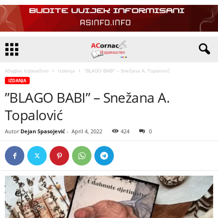
ASoglas Izdavaštvo
Izdanja
”BLAGO BABI” – Snežana A. Topalović
IZDANJA
”BLAGO BABI” – Snežana A.
Topalović
Autor
Dejan Spasojević
-
April 4, 2022
424
0