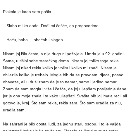
Plakala je kada sam pošla.
– Slabo mi ko dođe. Dođi mi češće, da progovorimo.
– Hoću, baba. – obećah i slagah.
Nisam joj išla često, a nije dugo ni poživjela. Umrla je u 92. godini.
Sama, u tišini sobe staračkog doma. Nisam joj toliko toga rekla.
Nisam joj nikad rekla koliko je volim i koliko mi znači. Nisam je
obilazila koliko je trebalo. Mogla bih da se pravdam, djeca, posao,
obaveze, ali u duši znam da je to nemar, samo i jedino nemar.
Znam da sam mogla i više i češće, da joj uljepšam posljednje dane,
jer je ona moje znala i te kako uljepšati. Svašta bih joj imala reći, ali
gotovo je, kraj. Što sam rekla, rekla sam. Što sam uradila za nju,
uradila sam.
Na sahrani je bilo dosta ljudi, za jednu staru osobu. I to je valjda