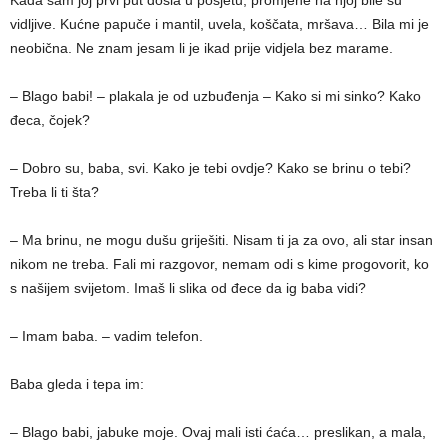
Kada sam joj prvi put došla u posjetu, promjene na njoj bile su
vidljive. Kućne papuče i mantil, uvela, koščata, mršava… Bila mi je
neobična. Ne znam jesam li je ikad prije vidjela bez marame.
– Blago babi! – plakala je od uzbuđenja – Kako si mi sinko? Kako
đeca, čojek?
– Dobro su, baba, svi. Kako je tebi ovdje? Kako se brinu o tebi?
Treba li ti šta?
– Ma brinu, ne mogu dušu griješiti. Nisam ti ja za ovo, ali star insan
nikom ne treba. Fali mi razgovor, nemam odi s kime progovorit, ko
s našijem svijetom. Imaš li slika od đece da ig baba vidi?
– Imam baba. – vadim telefon.
Baba gleda i tepa im:
– Blago babi, jabuke moje. Ovaj mali isti ćaća… preslikan, a mala,