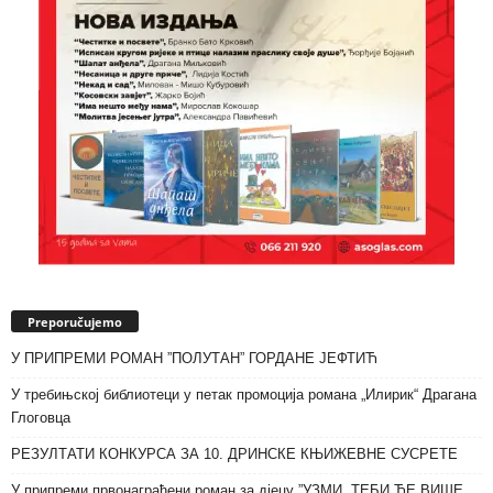
Preporučujemo
У ПРИПРЕМИ РОМАН ”ПОЛУТАН” ГОРДАНЕ ЈЕФТИЋ
У требињској библиотеци у петак промоција романа „Илирик“ Драгана
Глоговца
РЕЗУЛТАТИ КОНКУРСА ЗА 10. ДРИНСКЕ КЊИЖЕВНЕ СУСРЕТЕ
У припреми првонаграђени роман за дјецу ”УЗМИ, ТЕБИ ЋЕ ВИШЕ