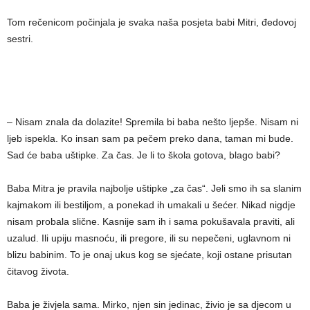
Tom rečenicom počinjala je svaka naša posjeta babi Mitri, đedovoj
sestri.
– Nisam znala da dolazite! Spremila bi baba nešto ljepše. Nisam ni
ljeb ispekla. Ko insan sam pa pečem preko dana, taman mi bude.
Sad će baba uštipke. Za čas. Je li to škola gotova, blago babi?
Baba Mitra je pravila najbolje uštipke „za čas“. Jeli smo ih sa slanim
kajmakom ili bestiljom, a ponekad ih umakali u šećer. Nikad nigdje
nisam probala slične. Kasnije sam ih i sama pokušavala praviti, ali
uzalud. Ili upiju masnoću, ili pregore, ili su nepečeni, uglavnom ni
blizu babinim. To je onaj ukus kog se sjećate, koji ostane prisutan
čitavog života.
Baba je živjela sama. Mirko, njen sin jedinac, živio je sa djecom u