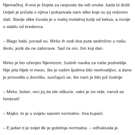
Njemačkoj. A ona je živjela za raspuste da vidi unuke, kada bi došli.
Uvijek je pričala o njima i pokazivala nam slike koje su joj redovno
slali. Starije slike čuvala je u maloj metalnoj kutiji od keksa, a novije
u staklu od kredenca.
– Blago babi, porasli su. Mirko ih vodi dva puta sedmično u našu
školu, jezik da ne zaborave. Sad će oni, čim koji dan.
Mirko je bio oženjen Njemicom, čudnih navika za naše podneblje.
Nije jela hljeb ni meso, što je našim ljudima bilo neshvatljivo, a dane
je provodila u dvorištu, sunčajući se, što nam je bilo još čudnije.
– Mirko, bolan, reci joj da ide viškuće, vako je svi vide, narod se
himbreti!
– Majko, to je u svijetu sasvim normalno. Ima kupaći.
– E jadan ti je svijet đe je golotinja normalna. – odhukivala je.