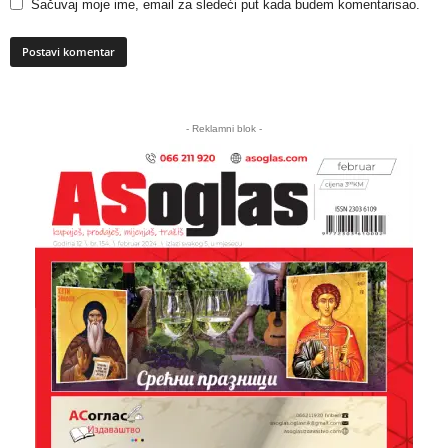
Sačuvaj moje ime, email za sledeći put kada budem komentarisao.
A
l
- Reklamni blok -
t
e
r
n
a
t
i
v
e
: