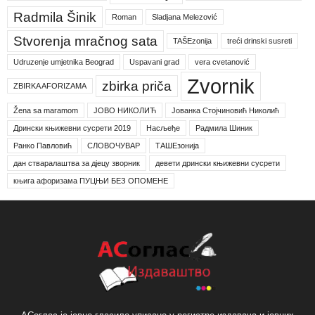
Radmila Šinik
Roman
Sladjana Melezović
Stvorenja mračnog sata
TAŠEzonija
treći drinski susreti
Udruzenje umjetnika Beograd
Uspavani grad
vera cvetanović
Zvornik
zbirka priča
ZBIRKA AFORIZAMA
Žena sa maramom
ЈОВО НИКОЛИЋ
Јованка Стојчиновић Николић
Дрински књижевни сусрети 2019
Насљеђе
Радмила Шиник
Ранко Павловић
СЛОВОЧУВАР
ТАШЕзонија
дан стваралаштва за дјецу зворник
девети дрински књижевни сусрети
књига афоризама ПУЦЊИ БЕЗ ОПОМЕНЕ