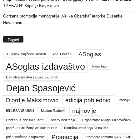
ТРЕБАТИ” Зорице Блумквист
Održana promocija monografije „Velika Obarska” autorke Dušanke
Novaković
Tagovi
ASoglas
3. Drinski književni susreti
Ana Tikveša
ASoglas izdavaštvo
blago babi
Dan stvaralaštva za djecu Zvornik
Dejan Spasojević
Djordje Maksimovic
edicija pobjednici
Intervju
najnovije
ISKLESANE MISLI
Mladen Radović
Održani 3. drinski susreti
odsev neizrečja
Organizator ASogals izdavaštvo
podrška udruženja AS kultuni klub
Podrška udruženja Drina 056
Promocija
priča snežane a topalović
Promocija romana NASLEDJE