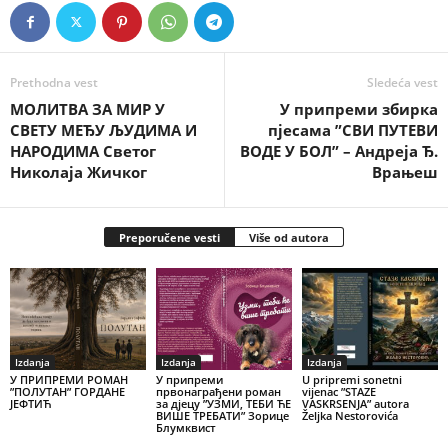
Prethodna vest
Sledeća vest
МОЛИТВА ЗА МИР У
У припреми збирка
СВЕТУ МЕЂУ ЉУДИМА И
пјесама ”СВИ ПУТЕВИ
НАРОДИМА Светог
ВОДЕ У БОЛ” – Андреја Ђ.
Николаја Жичког
Врањеш
Preporučene vesti
Više od autora
Izdanja
Izdanja
Izdanja
У ПРИПРЕМИ РОМАН
У припреми
U pripremi sonetni
”ПОЛУТАН” ГОРДАНЕ
првонаграђени роман
vijenac ”STAZE
ЈЕФТИЋ
за дјецу ”УЗМИ, ТЕБИ ЋЕ
VASKRSENJA” autora
ВИШЕ ТРЕБАТИ” Зорице
Željka Nestorovića
Блумквист