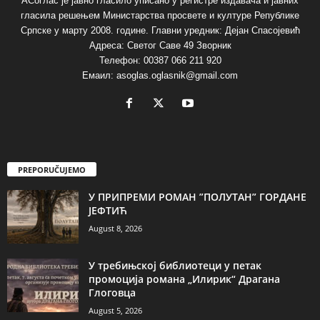
АСоглас је јавно гласило уписано у регистре издавача и јавних
гласила решењем Министарства просвете и културе Републике
Српске у марту 2008. године. Главни уредник: Дејан Спасојевић
Адреса: Светог Саве 49 Зворник
Телефон: 00387 066 211 920
Емаил: asoglas.oglasnik@gmail.com
PREPORUČUJEMO
У ПРИПРЕМИ РОМАН ”ПОЛУТАН” ГОРДАНЕ
ЈЕФТИЋ
August 8, 2026
У требињској библиотеци у петак
промоција романа „Илирик“ Драгана
Глоговца
August 5, 2026