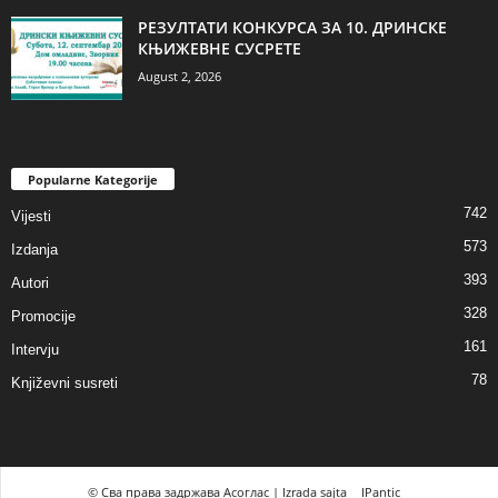
РЕЗУЛТАТИ КОНКУРСА ЗА 10. ДРИНСКЕ
КЊИЖЕВНЕ СУСРЕТЕ
August 2, 2026
Popularne Kategorije
742
Vijesti
573
Izdanja
393
Autori
328
Promocije
161
Intervju
78
Književni susreti
© Сва права задржава Асоглас | Izrada sajta
IPantic