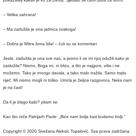
pokazatelj kakav je ko za života. Sjedalo se četiri puta za sofru.
– Velika sahrana!
– Ma zadužila je ona jadnica svakoga!
– Dobra je Mitra žena bila! – čuli su se komentari.
Jeste, zadužila je ona sve nas, a jesmo li se mi njoj odužili kako je
zaslužila? Nismo, Boga mi, ni blizu, a što je najgore, više i ne
možemo. Tako je mnogo davala, a tako malo tražila. Samo toplu
riječ. Mi nismo mogli ni toliko. Umrla je željna razgovora. Neka nam
je na čast!
Da li je blago babi? pitam se.
Kao što reče Patrijarh Pavle: „Biće nam bolje kad budemo bolji.“
Copyright © 2020 Snežana Aleksić Topalović. Sva prava zadržana.