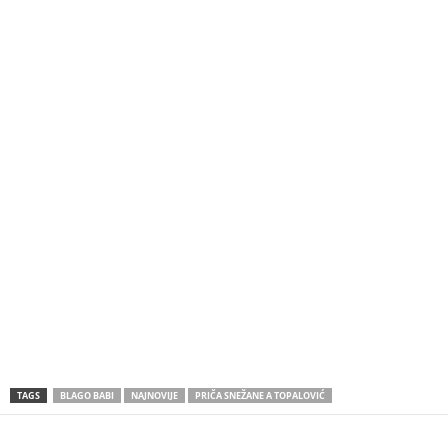
TAGS
BLAGO BABI
NAJNOVIJE
PRIČA SNEŽANE A TOPALOVIĆ