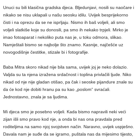
Unuci su bili klasična gradska djeca. Bljedunjavi, nosili su naočare i
nikako se nisu uklapali u našu seosku idilu. Uvijek besprijekorno
čisti i na oprezu da se ne isprljaju. Nismo ih baš voljeli, ali smo
voljeli slatkiše koje su donosili, pa smo ih nekako trpjeli. Mirko je
imao fotoaparat i nekoliko puta nas je, u toku odmora, slikao.
Namještali bismo se najbolje što znamo. Kasnije, najčešće uz
novogodišnje čestitke, stizale bi i fotografije.
Baba Mitra skoro nikad nije bila sama, uvijek joj je neko dolazio.
Valjda su ta njena izražena srdačnost i toplina privlačili ljude. Niko
nikad od nje nije gladan otišao, pa čak i seoske pijandure znale su
da će kod nje dobiti hranu pa su kao „poslom“ svraćali.
Jednostavno, znala je sa ljudima.
Mi djeca smo je posebno voljeli. Kada bismo napravili neki veći
zijan išli smo pravo kod nje, a onda bi nas ona pravdala pred
roditeljima na samo njoj svojstven način. Naravno, uvijek uspješno.
Davala nam je suđe da se igramo, puštala nas da mijesimo tijesto,