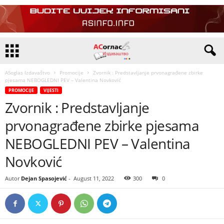
ASoglas Izdavaštvo
Promocije
Zvornik : Predstavljanje prvonagrađene zbirke
pjesama NEBOGLEDNI PEV – Valentina Novković
PROMOCIJE
VIJESTI
Zvornik : Predstavljanje
prvonagrađene zbirke pjesama
NEBOGLEDNI PEV – Valentina
Novković
Autor
Dejan Spasojević
-
August 11, 2022
300
0