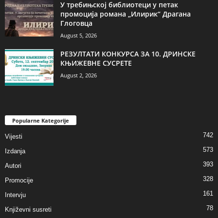
У требињској библиотеци у петак
промоција романа „Илирик“ Драгана
Глоговца
August 5, 2026
РЕЗУЛТАТИ КОНКУРСА ЗА 10. ДРИНСКЕ
КЊИЖЕВНЕ СУСРЕТЕ
August 2, 2026
Popularne Kategorije
742
Vijesti
573
Izdanja
393
Autori
328
Promocije
161
Intervju
78
Književni susreti