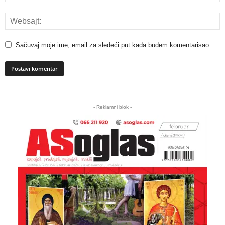
Sačuvaj moje ime, email za sledeći put kada budem komentarisao.
A
l
- Reklamni blok -
t
e
r
n
a
t
i
v
e
: