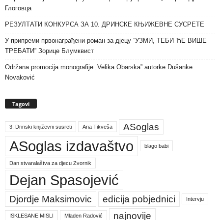
Глоговца
РЕЗУЛТАТИ КОНКУРСА ЗА 10. ДРИНСКЕ КЊИЖЕВНЕ СУСРЕТЕ
У припреми првонаграђени роман за дјецу ”УЗМИ, ТЕБИ ЋЕ ВИШЕ
ТРЕБАТИ” Зорице Блумквист
Održana promocija monografije „Velika Obarska” autorke Dušanke
Novaković
Tagovi
ASoglas
3. Drinski književni susreti
Ana Tikveša
ASoglas izdavaštvo
blago babi
Dan stvaralaštva za djecu Zvornik
Dejan Spasojević
Djordje Maksimovic
edicija pobjednici
Intervju
najnovije
ISKLESANE MISLI
Mladen Radović