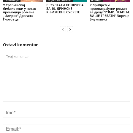
У требињској
РЕЗУЛТАТИ КОНКУРСА
У припреми
библиотеци у петак
ЗА 10. ДРИНСКЕ
првонаграђени роман
промоција романа
КЊИЖЕВНЕ СУСРЕТЕ
за дјецу ”УЗМИ, ТЕБИ ЋЕ
„Илирик“ Драгана
ВИШЕ ТРЕБАТИ” Зорице
Глоговца
Блумквист
Ostavi komentar