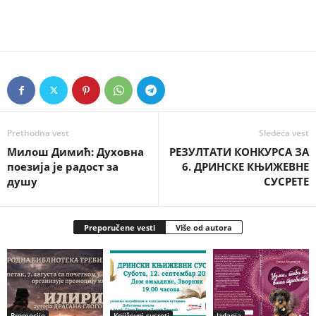
Prethodna vest
Sledeća vest
Милош Димић: Духовна
РЕЗУЛТАТИ КОНКУРСА ЗА
поезија је радост за
6. ДРИНСКЕ КЊИЖЕВНЕ
душу
СУСРЕТЕ
Preporučene vesti
Više od autora
Promocije
Književni susreti
Izdanja