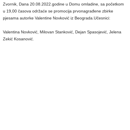
Zvornik, Dana 20.08.2022.godine u Domu omladine, sa početkom
u 19,00 časova održaće se promocija prvonagrađene zbirke
pjesama autorke Valentine Novković iz Beograda.Učesnici:
Valentina Novković, Milovan Stanković, Dejan Spasojević, Jelena
Zekić Kosanović.