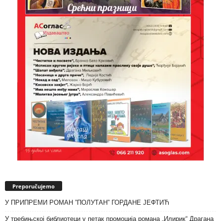
Preporučujemo
У ПРИПРЕМИ РОМАН ”ПОЛУТАН” ГОРДАНЕ ЈЕФТИЋ
У требињској библиотеци у петак промоција романа „Илирик“ Драгана