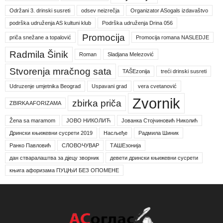
Održani 3. drinski susreti
odsev neizrečja
Organizator ASogals izdavaštvo
podrška udruženja AS kultuni klub
Podrška udruženja Drina 056
Promocija
priča snežane a topalović
Promocija romana NASLEDJE
Radmila Šinik
Roman
Sladjana Melezović
Stvorenja mračnog sata
TAŠEzonija
treći drinski susreti
Udruzenje umjetnika Beograd
Uspavani grad
vera cvetanović
Zvornik
zbirka priča
ZBIRKA AFORIZAMA
Žena sa maramom
ЈОВО НИКОЛИЋ
Јованка Стојчиновић Николић
Дрински књижевни сусрети 2019
Насљеђе
Радмила Шиник
Ранко Павловић
СЛОВОЧУВАР
ТАШЕзонија
дан стваралаштва за дјецу зворник
девети дрински књижевни сусрети
књига афоризама ПУЦЊИ БЕЗ ОПОМЕНЕ