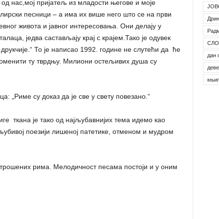
н од нас,мој пријатељ из младости његове и моје
ЈОВ
 лирски песници – а има их више него што се на први
Дрин
евног живота и јавног интересовања. Они делају у
Рад
алаца, једва састављају крај с крајем.Тако је одувек
СЛО
друкчије.“ То је написао 1992. године не слутећи да ће
дан 
роменити ту тврдњу. Милиони остељивих душа су
деве
књи
а: „Риме су доказ да је све у свету повезано.“
иге ткана је тако од најљубавнијих тема идемо као
љубивој поезији лишеној патетике, отменом и мудром
етрошених рима. Мелодичност песама постоји и у оним