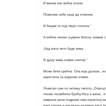
И венем као воћка опала.
Пожелим себи срце да откинем
И бацим га под твоја стопала.“
А моћне песме љувене блесну таквим с
„Кад ниси лето буди зима
И душу завеј новим снегом.“
Може бити срећна Она која долази „ из
акростиха са азурним очима.
Упамтио сам по читању лепоту „Опрошта
песме посвећене Ерићу,Ногу и мени, и 
завршне речи подршке овој изузетној 
којој сретан и несретан недавно идох д