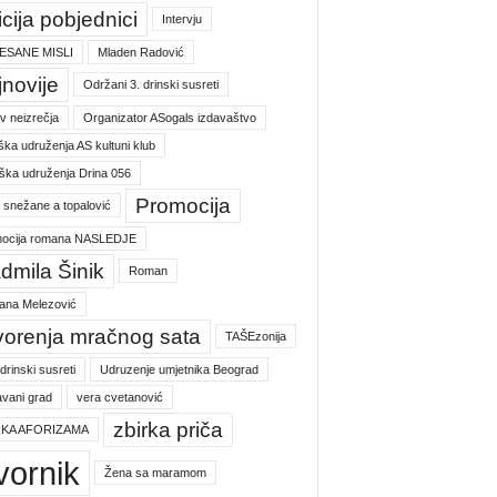
icija pobjednici
Intervju
ESANE MISLI
Mladen Radović
jnovije
Održani 3. drinski susreti
v neizrečja
Organizator ASogals izdavaštvo
ška udruženja AS kultuni klub
ška udruženja Drina 056
Promocija
a snežane a topalović
ocija romana NASLEDJE
dmila Šinik
Roman
jana Melezović
vorenja mračnog sata
TAŠEzonija
 drinski susreti
Udruzenje umjetnika Beograd
vani grad
vera cvetanović
zbirka priča
RKA AFORIZAMA
vornik
Žena sa maramom