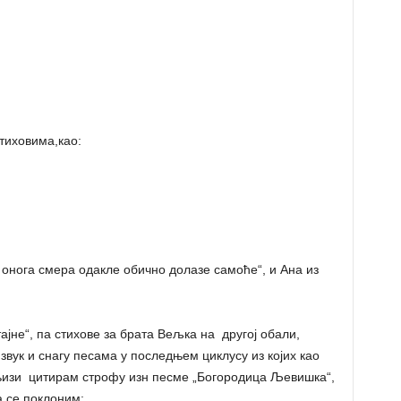
тиховима,као:
 онога смера одакле обично долазе самоће“, и Ана из
јне“, па стихове за брата Вељка на другој обали,
звук и снагу песама у последњем циклусу из којих као
књизи цитирам строфу изн песме „Богородица Љевишка“,
а се поклоним: