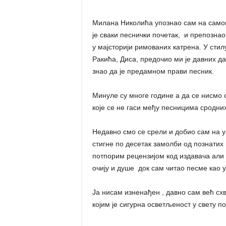
Милана Николића упознао сам на самом 
је сваки песнички почетак, и препозна
у мајсторији римованих катрена. У стил
Ракића, Диса, предочио ми је давних да
знао да је предамном прави песник.
Минуле су многе године а да се нисмо 
које се не гаси међу песницима сродних
Недавно смо се срели и добио сам на 
стигне по десетак замолби од познатих
потпорим рецензијом код издавача али 
очију и душе док сам читао песме као 
Ја нисам изненађен , давно сам већ схв
којим је сигурна осветљеност у свету по