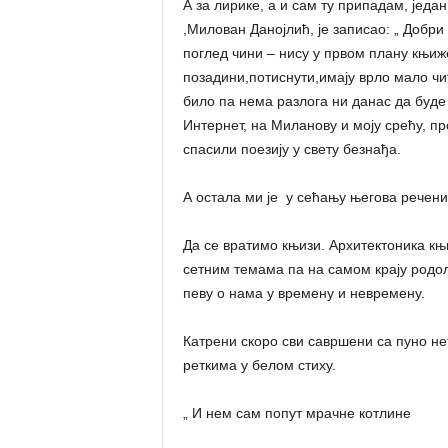
А за лирике, а и сам ту припадам, једа
,Милован Данојлић, је записао: „ Добри
поглед чини – нису у првом плану књиж
позадини,потиснути,имају врло мало чит
било па нема разлога ни данас да буде 
Интернет, на Миланову и моју срећу, п
спасили поезију у свету безнађа.
А остала ми је у сећању његова речениц
Да се вратимо књизи. Архитектоника књ
сетним темама па на самом крају родо
певу о нама у времену и невремену.
Катрени скоро сви савршени са пуно н
реткима у белом стиху.
„ И нем сам попут мрачне котлине