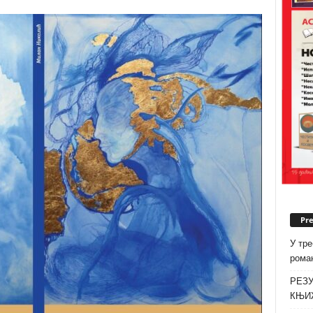
Pr
У тре
роман
РЕЗУ
КЊИ