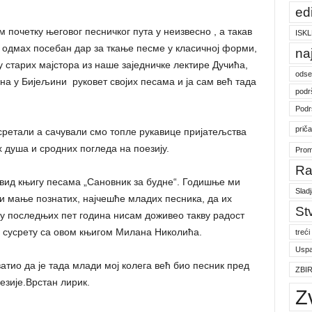
ed
почетку његовог песничког пута у неизвесно , а такав
ISKL
о одмах посебан дар за ткање песме у класичној форми,
na
у старих мајстора из наше заједничке лектире Дучића,
odse
на у Бијељини руковет својих песама и ја сам већ тада
podr
Podr
prič
сретали а сачували смо топле рукавице пријатељства
 душа и сродних погледа на поезију.
Prom
Ra
увид књигу песама „Сановник за будне“. Годишње ми
Slad
 и мање познатих, најчешће младих песника, да их
St
у последњих пет година нисам доживео такву радост
у сусрету са овом књигом Милана Николића.
treći
Uspa
атио да је тада млади мој колега већ био песник пред
ZBI
езије.Врстан лирик.
Z