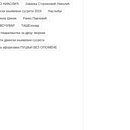
О НИКОЛИЋ
Јованка Стојчиновић Николић
ски књижевни сусрети 2019
Насљеђе
мила Шиник
Ранко Павловић
ВОЧУВАР
ТАШЕзонија
стваралаштва за дјецу зворник
ти дрински књижевни сусрети
га афоризама ПУЦЊИ БЕЗ ОПОМЕНЕ