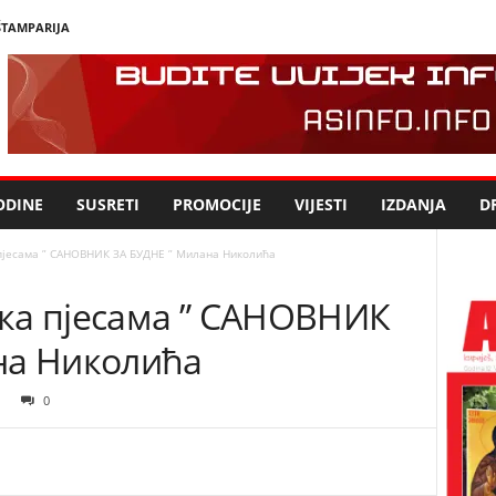
ŠTAMPARIJA
ODINE
SUSRETI
PROMOCIJE
VIJESTI
IZDANJA
DR
пјесама ” САНОВНИК ЗА БУДНЕ ” Милана Николића
ка пјесама ” САНОВНИК
на Николића
0