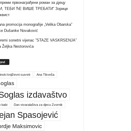
преми првонаграђени роман за дјецу
И, ТЕБИ ЋЕ ВИШЕ ТРЕБАТИ” Зорице
квист
na promocija monografije „Velika Obarska”
ke Dušanke Novaković
premi sonetni vijenac ”STAZE VASKRSENJA”
a Željka Nestorovića
ovi
inski književni susreti
Ana Tikveša
oglas
Soglas izdavaštvo
 babi
Dan stvaralaštva za djecu Zvornik
ejan Spasojević
ordje Maksimovic