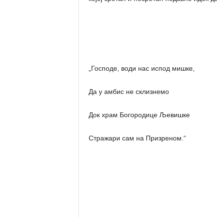
„Господе, води нас испод мишке,
Да у амбис не склизнемо
Док храм Богородице Љевишке
Стражари сам на Призреном.“