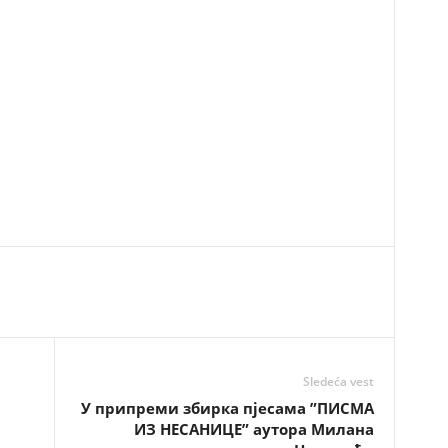
Sledeća vest
У припреми збирка пјесама ”ПИСМА
ИЗ НЕСАНИЦЕ” аутора Милана