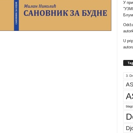
У при
”УЗМ
Блум
Održa
autor
U pri
autor
Tag
3. Dr
AS
A
blago
D
Dj