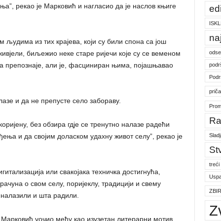
ња”, рекао је Марковић и нагласио да је наслов књиге
ed
ISKL
na
им људима из тих крајева, који су били спона са још
odse
ивјели, биљежио неке старе ријечи које су се веменом
да препознаје, али је, фасциниран њима, појашњавао
podr
Podr
prič
азе и да не препусте село забораву.
Prom
Ra
коријену, без обзира гдје се тренутно налазе радећи
Slad
ђења и да својим доласком удахну живот селу”, рекао је
St
treći
гитализација или свакојака техничка достигнућа,
Uspa
ачуна о свом селу, поријеклу, традицији и свему
ZBI
 налазили и шта радили.
Z
е Марковић уочио међу као изузетан литерарни мотив