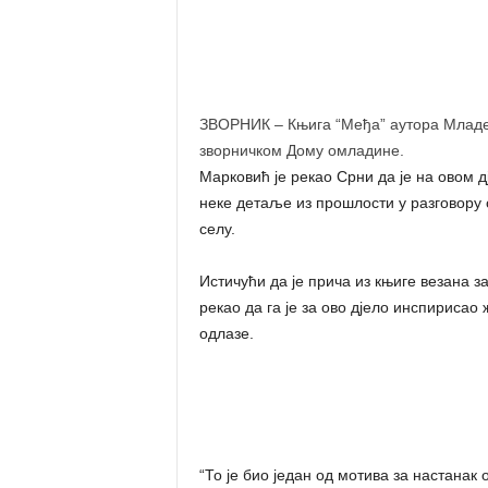
ЗВОРНИК – Књига “Међа” аутора Младен
зворничком Дому омладине.
Марковић је рекао Срни да је на овом д
неке детаље из прошлости у разговору 
селу.
Истичући да је прича из књиге везана 
рекао да га је за ово дјело инспирисао 
одлазе.
“То је био један од мотива за настанак 