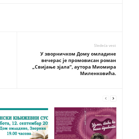
Sledeća vest
У зворничком Дому омладине
вечерас је промовисан роман
„Свијање зјала“, аутора Миомира
Миленковића.