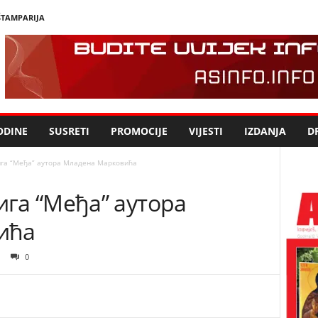
ŠTAMPARIJA
ODINE
SUSRETI
PROMOCIJE
VIJESTI
IZDANJA
DR
га “Међа” аутора Младена Марковића
га “Међа” аутора
ића
0