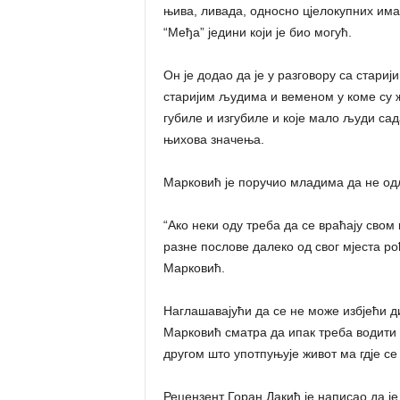
њива, ливада, односно цјелокупних има
“Међа” једини који је био могућ.
Он је додао да је у разговору са стариј
старијим људима и веменом у коме су ж
губиле и изгубиле и које мало људи са
њихова значења.
Марковић је поручио младима да не одл
“Ако неки оду треба да се враћају свом 
разне послове далеко од свог мјеста ро
Марковић.
Наглашавајући да се не може избјећи ди
Марковић сматра да ипак треба водити р
другом што употпуњује живот ма гдје се
Рецензент Горан Дакић је написао да ј