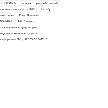
О НИКОЛИЋ
Јованка Стојчиновић Николић
ски књижевни сусрети 2019
Насљеђе
мила Шиник
Ранко Павловић
ВОЧУВАР
ТАШЕзонија
стваралаштва за дјецу зворник
ти дрински књижевни сусрети
га афоризама ПУЦЊИ БЕЗ ОПОМЕНЕ