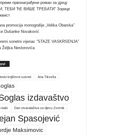
преми првонаграђени роман за дјецу
И, ТЕБИ ЋЕ ВИШЕ ТРЕБАТИ” Зорице
квист
na promocija monografije „Velika Obarska”
ke Dušanke Novaković
premi sonetni vijenac ”STAZE VASKRSENJA”
a Željka Nestorovića
ovi
inski književni susreti
Ana Tikveša
oglas
Soglas izdavaštvo
 babi
Dan stvaralaštva za djecu Zvornik
ejan Spasojević
ordje Maksimovic