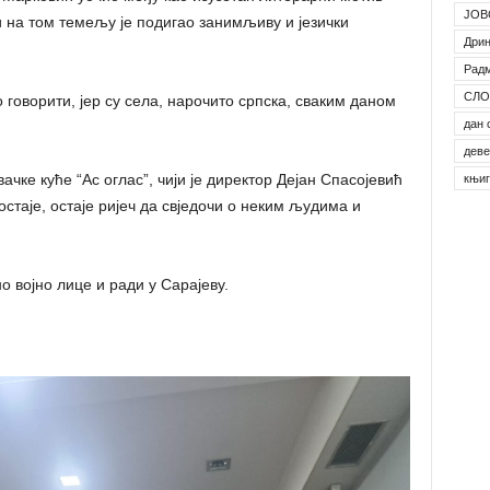
ЈОВ
 на том темељу је подигао занимљиву и језички
Дрин
Рад
СЛО
 говорити, јер су села, нарочито српска, сваким даном
дан 
деве
чке куће “Ас оглас”, чији је директор Дејан Спасојевић
књи
остаје, остаје ријеч да свједочи о неким људима и
 војно лице и ради у Сарајеву.