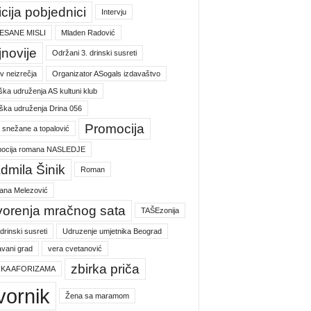
icija pobjednici
Intervju
ESANE MISLI
Mladen Radović
jnovije
Održani 3. drinski susreti
v neizrečja
Organizator ASogals izdavaštvo
ška udruženja AS kultuni klub
ška udruženja Drina 056
Promocija
a snežane a topalović
ocija romana NASLEDJE
dmila Šinik
Roman
jana Melezović
vorenja mračnog sata
TAŠEzonija
 drinski susreti
Udruzenje umjetnika Beograd
vani grad
vera cvetanović
zbirka priča
RKA AFORIZAMA
vornik
Žena sa maramom