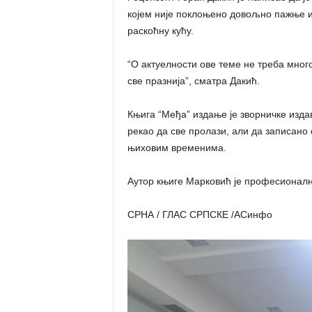
којем није поклоњено довољно пажње и
раскоћну кућу.
“О актуелности ове теме не треба много
све празнија”, сматра Дакић.
Књига “Међа” издање је зворничке издава
рекао да све пролази, али да записано 
њиховим временима.
Аутор књиге Марковић је професионално
СРНА / ГЛАС СРПСКЕ /АСинфо