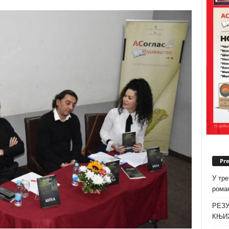
Pr
У тре
роман
РЕЗУ
КЊИ