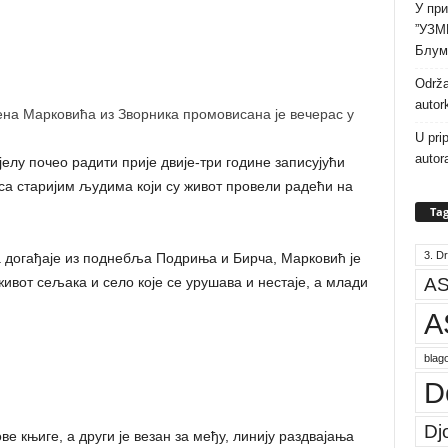
У при
”УЗМ
Блум
Održa
autor
а Марковића из Зворника промовисана је вечерас у
U pri
autor
јелу почео радити прије двије-три године записујући
са старијим људима који су живот провели радећи на
Tag
3. Dr
за догађаје из поднебља Подриња и Бирча, Марковић је
AS
живот сељака и село које се урушава и нестаје, а млади
A
blago
D
Dj
ове књиге, а други је везан за међу, линију раздвајања