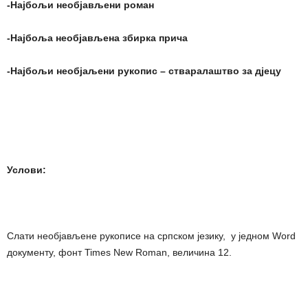
-Најбољи необјављени роман
-Најбоља необјављена збирка прича
-Најбољи необјаљени рукопис – стваралаштво за дјецу
Услови:
Слати необјављене рукописе на српском језику, у једном Word
документу, фонт Times New Roman, величина 12.