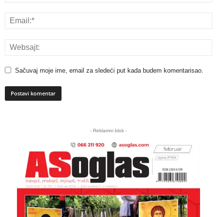
Sačuvaj moje ime, email za sledeći put kada budem komentarisao.
A
l
- Reklamni blok -
t
e
r
n
a
t
i
v