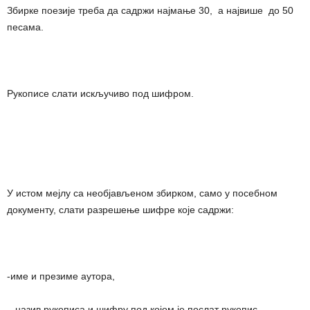
Збирке поезије треба да садржи најмање 30, а највише до 50
песама.
Рукописе слати искључиво под шифром.
У истом мејлу са необјављеном збирком, само у посебном
документу, слати разрешење шифре које садржи:
-име и презиме аутора,
– назив рукописа и шифру под којом је послат рукопис,