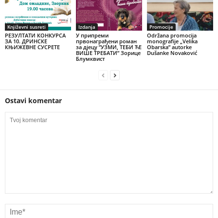
Književni susreti
Izdanja
Promocije
РЕЗУЛТАТИ КОНКУРСА
У припреми
Održana promocija
ЗА 10. ДРИНСКЕ
првонаграђени роман
monografije „Velika
КЊИЖЕВНЕ СУСРЕТЕ
за дјецу ”УЗМИ, ТЕБИ ЋЕ
Obarska” autorke
ВИШЕ ТРЕБАТИ” Зорице
Dušanke Novaković
Блумквист
Ostavi komentar