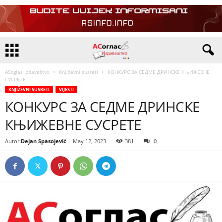
ASoglas Izdavaštvo
Književni susreti
КОНКУРС ЗА СЕДМЕ ДРИНСКЕ КЊИЖЕВНЕ
СУСРЕТЕ
KNJIŽEVNI SUSRETI
VIJESTI
КОНКУРС ЗА СЕДМЕ ДРИНСКЕ
КЊИЖЕВНЕ СУСРЕТЕ
Autor
Dejan Spasojević
-
May 12, 2023
381
0