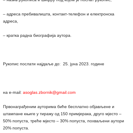
– адреса пребивалишта, контакт-телефон и електронска
адреса,
– кратка радна биографија аутора.
Рукопис послати најдаље до: 25. јуна 2023. године
на e-mail:
asoglas.zbornik@gmail.com
Првонаграђеним ауторима биће бесплатно објављене и
штампане књиге у тиражу од 150 примјерака, друго мјесто –
50% попуста, треће мјесто – 30% попуста, похваљени аутори
20% попуста.