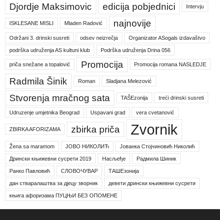
Djordje Maksimovic
edicija pobjednici
Intervju
najnovije
ISKLESANE MISLI
Mladen Radović
Održani 3. drinski susreti
odsev neizrečja
Organizator ASogals izdavaštvo
podrška udruženja AS kultuni klub
Podrška udruženja Drina 056
Promocija
priča snežane a topalović
Promocija romana NASLEDJE
Radmila Šinik
Roman
Sladjana Melezović
Stvorenja mračnog sata
TAŠEzonija
treći drinski susreti
Udruzenje umjetnika Beograd
Uspavani grad
vera cvetanović
Zvornik
zbirka priča
ZBIRKA AFORIZAMA
Žena sa maramom
ЈОВО НИКОЛИЋ
Јованка Стојчиновић Николић
Дрински књижевни сусрети 2019
Насљеђе
Радмила Шиник
Ранко Павловић
СЛОВОЧУВАР
ТАШЕзонија
дан стваралаштва за дјецу зворник
девети дрински књижевни сусрети
књига афоризама ПУЦЊИ БЕЗ ОПОМЕНЕ