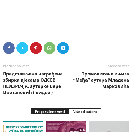
Prethodna vest
Sledeća vest
Представљена награђена
Промовисана књига
збирка пјесама ОДСЕВ
“Међа” аутора Младена
НЕИЗРЕЧЈА, ауторке Вере
Марковића
Цветановић ( видео )
Preporučene vesti
Više od autora