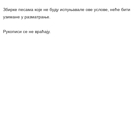
Збирке песама које не буду испуњавале ове услове, неће бити
узимане у разматрање.
Рукописи се не враћају.