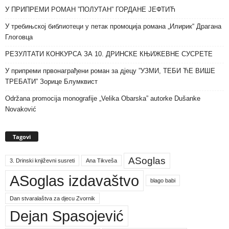
У ПРИПРЕМИ РОМАН ”ПОЛУТАН” ГОРДАНЕ ЈЕФТИЋ
У требињској библиотеци у петак промоција романа „Илирик“ Драгана
Глоговца
РЕЗУЛТАТИ КОНКУРСА ЗА 10. ДРИНСКЕ КЊИЖЕВНЕ СУСРЕТЕ
У припреми првонаграђени роман за дјецу ”УЗМИ, ТЕБИ ЋЕ ВИШЕ
ТРЕБАТИ” Зорице Блумквист
Održana promocija monografije „Velika Obarska” autorke Dušanke
Novaković
Tagovi
ASoglas
3. Drinski književni susreti
Ana Tikveša
ASoglas izdavaštvo
blago babi
Dan stvaralaštva za djecu Zvornik
Dejan Spasojević