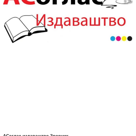
АСоглас издаваштво Зворник