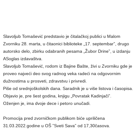
Slavoljub Tomašević predstavio je čitalačkoj publici u Malom
Zvorniku 28. marta, u čitaonici biblioteke „17. septembar”, drugo
autorsko delo, zbirku odabranih pesama „Žubor Drine”, u izdanju
ASoglas izdavaštva.
Slavoljub Tomašević, rodom iz Bajine Bašte, živi u Zvorniku gde je
proveo najveći deo svog radnog veka radeći na odgovornim
dužnostima u prosveti, zdravstvu i privredi.
Piše od srednjoškolskih dana. Saradnik je u više listova i časopisa.
Objavio je, pre šest godina, knjigu „Povratak Kadinjači”.
Oženjen je, ima dvoje dece i petoro unučadi.
Promocija pred zvorničkom publikom biće upriličena
31.03.2022.godine u OŠ ”Sveti Sava” od 17,30časova.