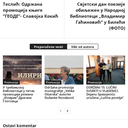
Теслић: Одржана
Свјетски дан поезије
промоција књиге
обиљежен у Народној
”ГЕОДЕ”- Славојка Кокић
библиотеци „Владимир
Гаћиновић“ у Билећи
(ФОТО)
Preporučene vesti
Više od autora
Promocije
Promocije
Promocije
У требињској
Održana promocija
ODRŽANI 15. LUČINI
библиотеци у петак
monografije „Velika
SUSRETI U VLASENICI:
промоција романа
Obarska” autorke
Dejanu Spasojeviću
„Илирик“ Драгана
Dušanke Novaković
uručena „Lučina povelja“
Глоговца
Ostavi komentar