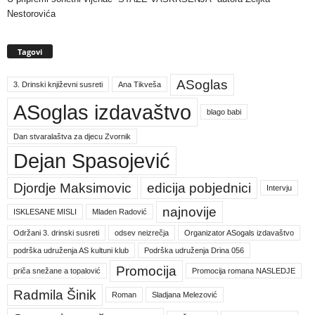
Nestorovića
Tagovi
ASoglas
3. Drinski književni susreti
Ana Tikveša
ASoglas izdavaštvo
blago babi
Dan stvaralaštva za djecu Zvornik
Dejan Spasojević
Djordje Maksimovic
edicija pobjednici
Intervju
najnovije
ISKLESANE MISLI
Mladen Radović
Održani 3. drinski susreti
odsev neizrečja
Organizator ASogals izdavaštvo
podrška udruženja AS kultuni klub
Podrška udruženja Drina 056
Promocija
priča snežane a topalović
Promocija romana NASLEDJE
Radmila Šinik
Roman
Sladjana Melezović