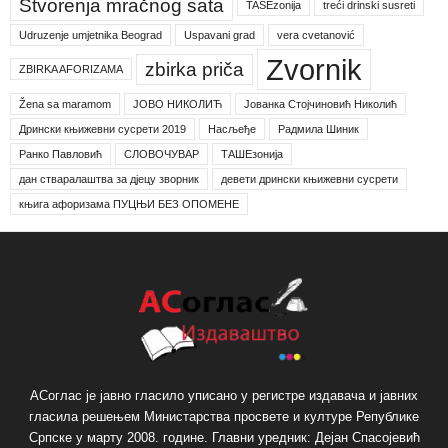
Stvorenja mračnog sata
TAŠEzonija
treći drinski susreti
Udruzenje umjetnika Beograd
Uspavani grad
vera cvetanović
Zvornik
zbirka priča
ZBIRKA AFORIZAMA
Žena sa maramom
ЈОВО НИКОЛИЋ
Јованка Стојчиновић Николић
Дрински књижевни сусрети 2019
Насљеђе
Радмила Шиник
Ранко Павловић
СЛОВОЧУВАР
ТАШЕзонија
дан стваралаштва за дјецу зворник
девети дрински књижевни сусрети
књига афоризама ПУЦЊИ БЕЗ ОПОМЕНЕ
АСоглас је јавно гласило уписано у регистре издавача и јавних
гласила решењем Министарства просвете и културе Републике
Српске у марту 2008. године. Главни уредник: Дејан Спасојевић