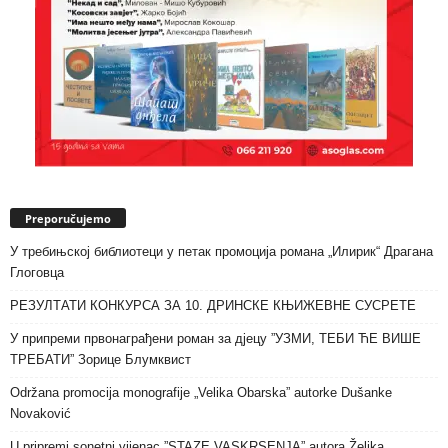
Preporučujemo
У требињској библиотеци у петак промоција романа „Илирик“ Драгана
Глоговца
РЕЗУЛТАТИ КОНКУРСА ЗА 10. ДРИНСКЕ КЊИЖЕВНЕ СУСРЕТЕ
У припреми првонаграђени роман за дјецу ”УЗМИ, ТЕБИ ЋЕ ВИШЕ
ТРЕБАТИ” Зорице Блумквист
Održana promocija monografije „Velika Obarska” autorke Dušanke
Novaković
U pripremi sonetni vijenac ”STAZE VASKRSENJA” autora Željka