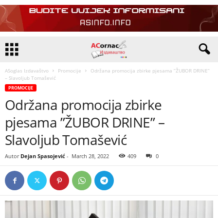
ASoglas Izdavaštvo
Promocije
Održana promocija zbirke pjesama ”ŽUBOR DRINE”
– Slavoljub Tomašević
PROMOCIJE
Održana promocija zbirke
pjesama ”ŽUBOR DRINE” –
Slavoljub Tomašević
Autor
Dejan Spasojević
-
March 28, 2022
409
0