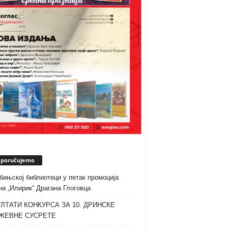
eporučujemo
бињској библиотеци у петак промоција
а „Илирик“ Драгана Глоговца
ЛТАТИ КОНКУРСА ЗА 10. ДРИНСКЕ
ЖЕВНЕ СУСРЕТЕ