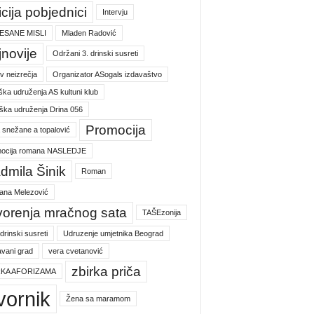
icija pobjednici
Intervju
ESANE MISLI
Mladen Radović
jnovije
Održani 3. drinski susreti
v neizrečja
Organizator ASogals izdavaštvo
ška udruženja AS kultuni klub
ška udruženja Drina 056
Promocija
a snežane a topalović
ocija romana NASLEDJE
dmila Šinik
Roman
jana Melezović
vorenja mračnog sata
TAŠEzonija
 drinski susreti
Udruzenje umjetnika Beograd
vani grad
vera cvetanović
zbirka priča
RKA AFORIZAMA
vornik
Žena sa maramom