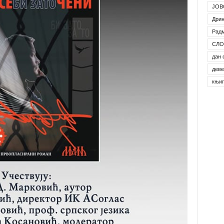
ЈОВ
Дрин
Рад
СЛО
дан 
деве
књи