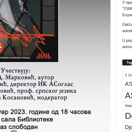
У при
”УЗМ
Блум
Održa
autor
U pri
autor
Tag
3. Dr
AS
A
blago
D
Dj