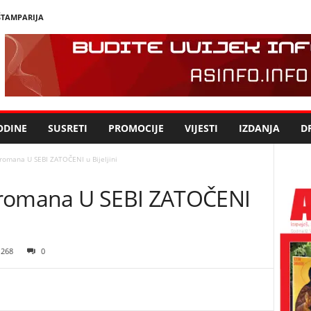
ŠTAMPARIJA
ODINE
SUSRETI
PROMOCIJE
VIJESTI
IZDANJA
DR
romana U SEBI ZATOČENI u Bijeljini
 romana U SEBI ZATOČENI
268
0