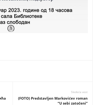
Sledeća vest
ића
(FOTO) Predstavljen Markovićev roman
“U sebi zatočeni”