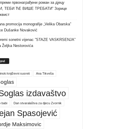
преми првонаграђени роман за дјецу
И, ТЕБИ ЋЕ ВИШЕ ТРЕБАТИ” Зорице
квист
na promocija monografije „Velika Obarska”
ke Dušanke Novaković
premi sonetni vijenac ”STAZE VASKRSENJA”
a Željka Nestorovića
ovi
inski književni susreti
Ana Tikveša
oglas
Soglas izdavaštvo
 babi
Dan stvaralaštva za djecu Zvornik
ejan Spasojević
ordje Maksimovic