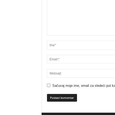
Sačuvaj moje ime, email za sledeći put 
A