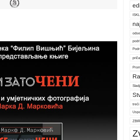
ed
ISKL
na
odse
podr
Podr
prič
Prom
Ra
Slad
St
treći
Uspa
ZBI
Z