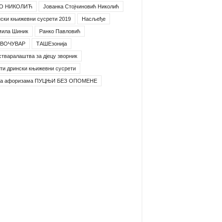
О НИКОЛИЋ
Јованка Стојчиновић Николић
ски књижевни сусрети 2019
Насљеђе
мила Шиник
Ранко Павловић
ВОЧУВАР
ТАШЕзонија
стваралаштва за дјецу зворник
ти дрински књижевни сусрети
га афоризама ПУЦЊИ БЕЗ ОПОМЕНЕ