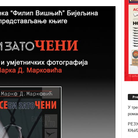
Pr
У тре
роман
РЕЗУ
КЊИ