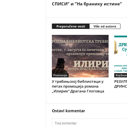
СПИСИ” и ”На бранику истине”
Preporučene vesti
Više od autora
Promocije
Književn
У требињској библиотеци у
РЕЗУЛТ
петак промоција романа
ДРИНС
„Илирик“ Драгана Глоговца
Ostavi komentar