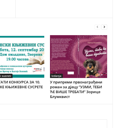
i susreti
Izdanja
АТИ КОНКУРСА ЗА 10.
У припреми првонаграђени
КЕ КЊИЖЕВНЕ СУСРЕТЕ
роман за дјецу ”УЗМИ, ТЕБИ
ЋЕ ВИШЕ ТРЕБАТИ” Зорице
Блумквист