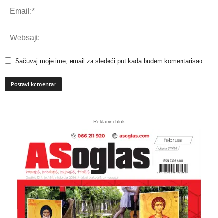
Sačuvaj moje ime, email za sledeći put kada budem komentarisao.
A
l
- Reklamni blok -
t
e
r
n
a
t
i
v
e