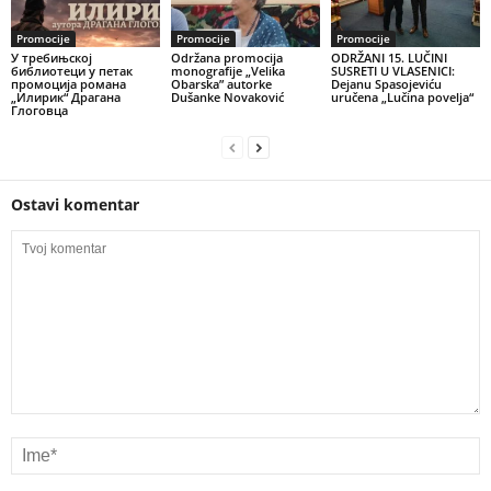
Promocije
Promocije
Promocije
У требињској
Održana promocija
ODRŽANI 15. LUČINI
библиотеци у петак
monografije „Velika
SUSRETI U VLASENICI:
промоција романа
Obarska” autorke
Dejanu Spasojeviću
„Илирик“ Драгана
Dušanke Novaković
uručena „Lučina povelja“
Глоговца
Ostavi komentar