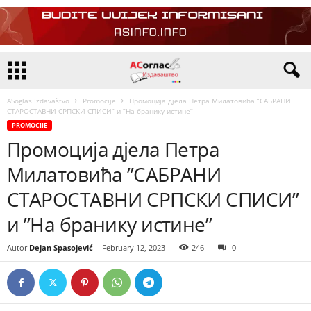
ASoglas Izdavaštvo
Promocije
Промоција дјела Петра Милатовића ”САБРАНИ
СТАРОСТАВНИ СРПСКИ СПИСИ” и ”На бранику истине”
PROMOCIJE
Промоција дјела Петра
Милатовића ”САБРАНИ
СТАРОСТАВНИ СРПСКИ СПИСИ”
и ”На бранику истине”
Autor
Dejan Spasojević
-
February 12, 2023
246
0