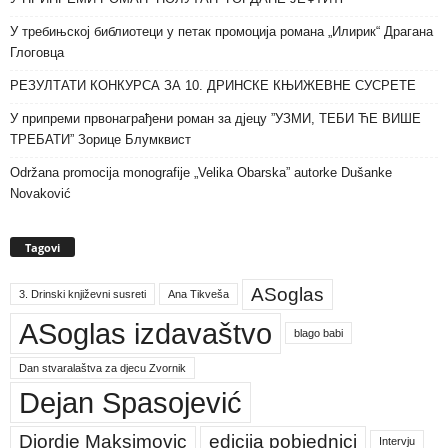
У требињској библиотеци у петак промоција романа „Илирик“ Драгана
Глоговца
РЕЗУЛТАТИ КОНКУРСА ЗА 10. ДРИНСКЕ КЊИЖЕВНЕ СУСРЕТЕ
У припреми првонаграђени роман за дјецу ”УЗМИ, ТЕБИ ЋЕ ВИШЕ
ТРЕБАТИ” Зорице Блумквист
Održana promocija monografije „Velika Obarska” autorke Dušanke
Novaković
Tagovi
ASoglas
3. Drinski književni susreti
Ana Tikveša
ASoglas izdavaštvo
blago babi
Dan stvaralaštva za djecu Zvornik
Dejan Spasojević
Djordje Maksimovic
edicija pobjednici
Intervju