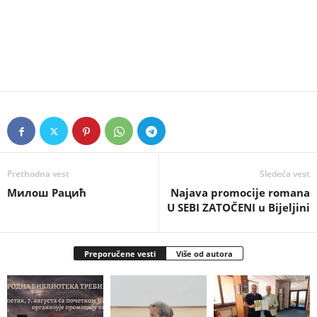
Prethodna vest
Sledeća vest
Милош Рацић
Najava promocije romana
U SEBI ZATOČENI u Bijeljini
Preporučene vesti
Više od autora