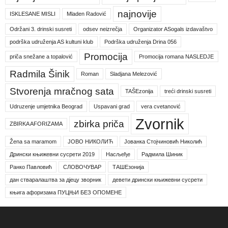
najnovije
ISKLESANE MISLI
Mladen Radović
Održani 3. drinski susreti
odsev neizrečja
Organizator ASogals izdavaštvo
podrška udruženja AS kultuni klub
Podrška udruženja Drina 056
Promocija
priča snežane a topalović
Promocija romana NASLEDJE
Radmila Šinik
Roman
Sladjana Melezović
Stvorenja mračnog sata
TAŠEzonija
treći drinski susreti
Udruzenje umjetnika Beograd
Uspavani grad
vera cvetanović
Zvornik
zbirka priča
ZBIRKA AFORIZAMA
Žena sa maramom
ЈОВО НИКОЛИЋ
Јованка Стојчиновић Николић
Дрински књижевни сусрети 2019
Насљеђе
Радмила Шиник
Ранко Павловић
СЛОВОЧУВАР
ТАШЕзонија
дан стваралаштва за дјецу зворник
девети дрински књижевни сусрети
књига афоризама ПУЦЊИ БЕЗ ОПОМЕНЕ