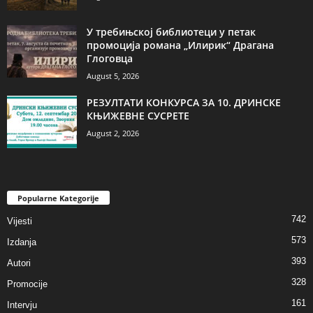
У требињској библиотеци у петак
промоција романа „Илирик“ Драгана
Глоговца
August 5, 2026
РЕЗУЛТАТИ КОНКУРСА ЗА 10. ДРИНСКЕ
КЊИЖЕВНЕ СУСРЕТЕ
August 2, 2026
Popularne Kategorije
742
Vijesti
573
Izdanja
393
Autori
328
Promocije
161
Intervju