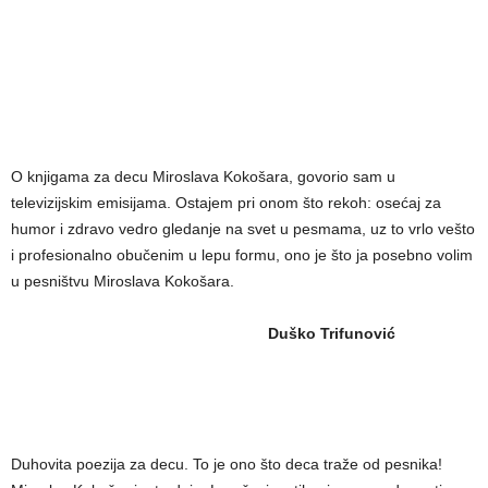
O knjigama za decu Miroslava Kokošara, govorio sam u
televizijskim emisijama. Ostajem pri onom što rekoh: osećaj za
humor i zdravo vedro gledanje na svet u pesmama, uz to vrlo vešto
i profesionalno obučenim u lepu formu, ono je što ja posebno volim
u pesništvu Miroslava Kokošara.
Duško Trifunović
Duhovita poezija za decu. To je ono što deca traže od pesnika!