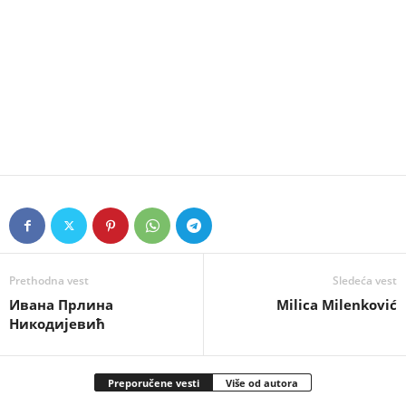
Prethodna vest
Sledeća vest
Ивана Прлина
Milica Milenković
Никодијевић
Preporučene vesti
Više od autora