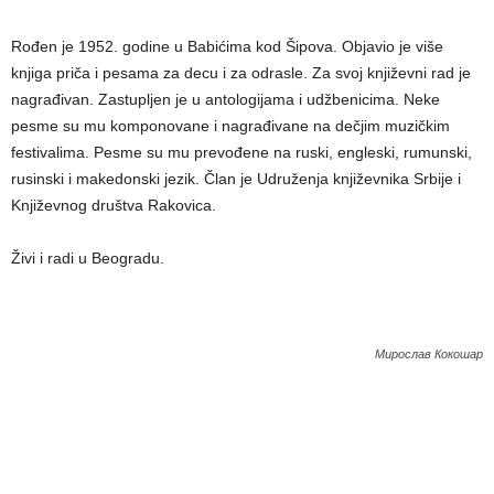
Rođen je 1952. godine u Babićima kod Šipova. Objavio je više
knjiga priča i pesama za decu i za odrasle. Za svoj književni rad je
nagrađivan. Zastupljen je u antologijama i udžbenicima. Neke
pesme su mu komponovane i nagrađivane na dečjim muzičkim
festivalima. Pesme su mu prevođene na ruski, engleski, rumunski,
rusinski i makedonski jezik. Član je Udruženja književnika Srbije i
Književnog društva Rakovica.
Živi i radi u Beogradu.
Мирослав Кокошар