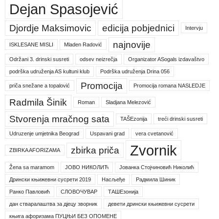
Dejan Spasojević
Djordje Maksimovic
edicija pobjednici
Intervju
najnovije
ISKLESANE MISLI
Mladen Radović
Održani 3. drinski susreti
odsev neizrečja
Organizator ASogals izdavaštvo
podrška udruženja AS kultuni klub
Podrška udruženja Drina 056
Promocija
priča snežane a topalović
Promocija romana NASLEDJE
Radmila Šinik
Roman
Sladjana Melezović
Stvorenja mračnog sata
TAŠEzonija
treći drinski susreti
Udruzenje umjetnika Beograd
Uspavani grad
vera cvetanović
Zvornik
zbirka priča
ZBIRKA AFORIZAMA
Žena sa maramom
ЈОВО НИКОЛИЋ
Јованка Стојчиновић Николић
Дрински књижевни сусрети 2019
Насљеђе
Радмила Шиник
Ранко Павловић
СЛОВОЧУВАР
ТАШЕзонија
дан стваралаштва за дјецу зворник
девети дрински књижевни сусрети
књига афоризама ПУЦЊИ БЕЗ ОПОМЕНЕ