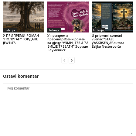
Izdanja
Izdanja
Izdanja
У ПРИПРЕМИ РОМАН
У припреми
U pripremi sonetni
”ПОЛУТАН” ГОРДАНЕ
првонаграђени роман
vijenac ”STAZE
ЈЕФТИЋ
за дјецу ”УЗМИ, ТЕБИ ЋЕ
VASKRSENJA” autora
ВИШЕ ТРЕБАТИ” Зорице
Željka Nestorovića
Блумквист
Ostavi komentar