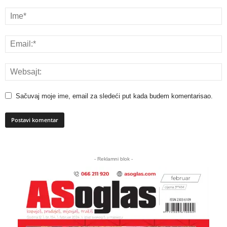
Sačuvaj moje ime, email za sledeći put kada budem komentarisao.
A
l
- Reklamni blok -
t
e
r
n
a
t