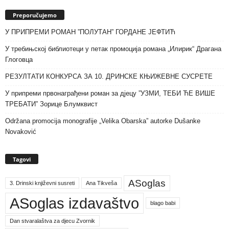
Preporučujemo
У ПРИПРЕМИ РОМАН ”ПОЛУТАН” ГОРДАНЕ ЈЕФТИЋ
У требињској библиотеци у петак промоција романа „Илирик“ Драгана
Глоговца
РЕЗУЛТАТИ КОНКУРСА ЗА 10. ДРИНСКЕ КЊИЖЕВНЕ СУСРЕТЕ
У припреми првонаграђени роман за дјецу ”УЗМИ, ТЕБИ ЋЕ ВИШЕ
ТРЕБАТИ” Зорице Блумквист
Održana promocija monografije „Velika Obarska” autorke Dušanke
Novaković
Tagovi
ASoglas
3. Drinski književni susreti
Ana Tikveša
ASoglas izdavaštvo
blago babi
Dan stvaralaštva za djecu Zvornik