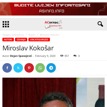
ASoglas Izdavaštvo
Autori
Miroslav Kokošar
AUTORI
IZDANJA
UNCATEGORIZED
Miroslav Kokošar
Autor
Dejan Spasojević
-
February 9, 2020
957
0