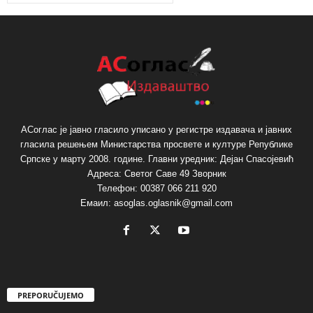
АСоглас је јавно гласило уписано у регистре издавача и јавних
гласила решењем Министарства просвете и културе Републике
Српске у марту 2008. године. Главни уредник: Дејан Спасојевић
Адреса: Светог Саве 49 Зворник
Телефон: 00387 066 211 920
Емаил: asoglas.oglasnik@gmail.com
PREPORUČUJEMO