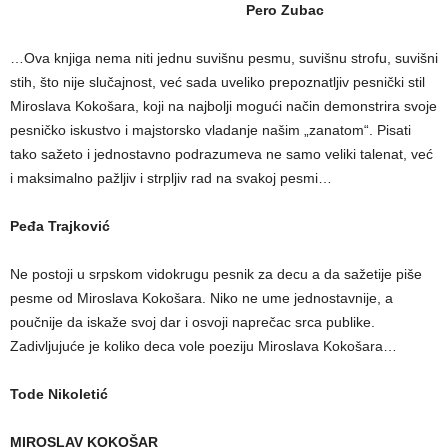
Pero Zubac
…Ova knjiga nema niti jednu suvišnu pesmu, suvišnu strofu, suvišni
stih, što nije slučajnost, već sada uveliko prepoznatljiv pesnički stil
Miroslava Kokošara, koji na najbolji mogući način demonstrira svoje
pesničko iskustvo i majstorsko vladanje našim „zanatom“. Pisati
tako sažeto i jednostavno podrazumeva ne samo veliki talenat, već
i maksimalno pažljiv i strpljiv rad na svakoj pesmi…
Peđa Trajković
Ne postoji u srpskom vidokrugu pesnik za decu a da sažetije piše
pesme od Miroslava Kokošara. Niko ne ume jednostavnije, a
poučnije da iskaže svoj dar i osvoji naprečac srca publike.
Zadivljujuće je koliko deca vole poeziju Miroslava Kokošara…
Tode Nikoletić
MIROSLAV KOKOŠAR