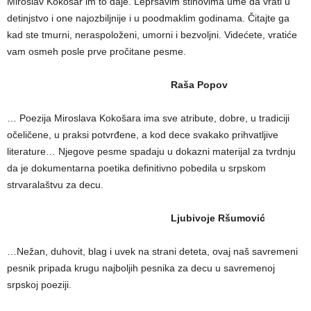
Miroslav Kokošar im to daje. Lepršavim stihovima ume da vrati u
detinjstvo i one najozbiljnije i u poodmaklim godinama. Čitajte ga
kad ste tmurni, neraspoloženi, umorni i bezvoljni. Videćete, vratiće
vam osmeh posle prve pročitane pesme.
Raša Popov
… Poezija Miroslava Kokošara ima sve atribute, dobre, u tradiciji
očeličene, u praksi potvrđene, a kod dece svakako prihvatljive
literature… Njegove pesme spadaju u dokazni materijal za tvrdnju
da je dokumentarna poetika definitivno pobedila u srpskom
strvaralaštvu za decu.
Ljubivoje Ršumović
…Nežan, duhovit, blag i uvek na strani deteta, ovaj naš savremeni
pesnik pripada krugu najboljih pesnika za decu u savremenoj
srpskoj poeziji.