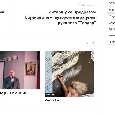
ЈОВ
Sledeća vest
Дрин
ма
Интервју са Предрагом
Рад
Бојиновићем, аутором награђеног
рукописа ”Теодор”
СЛО
дан 
деве
књи
А ЈОКСИМОВИЋ
Autori
Vesna Lazić