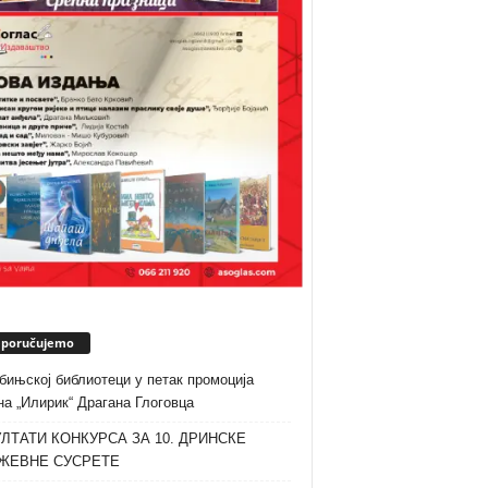
eporučujemo
бињској библиотеци у петак промоција
а „Илирик“ Драгана Глоговца
ЛТАТИ КОНКУРСА ЗА 10. ДРИНСКЕ
ЖЕВНЕ СУСРЕТЕ