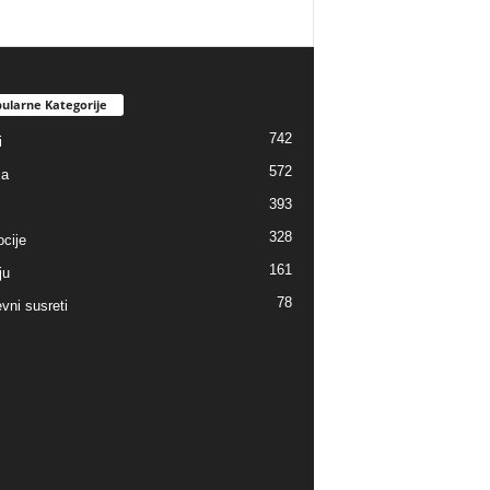
ularne Kategorije
742
i
572
ja
393
328
cije
161
ju
78
vni susreti