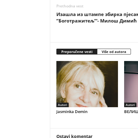
Prethodna vest
Изашла из штампе збирка пјеса
”Боготражитељ”’- Милош Димић
Preporučene vesti
Više od autora
Autori
Autori
Jasminka Demin
ВЕЛИШ
Ostavi komentar