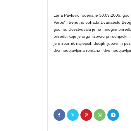
Lana Pavlović rođena je 30.09.2005. god
Varoš“ i trenutno pohađa Dvanaestu Beogr
godine. Učestvovala je na mnogim priredb
priredbi koje je organizovao prirodnjačk
je u zbornik najlepših dečijih ljubavnih 
dva neobjavljena romana i dve neobjavlje