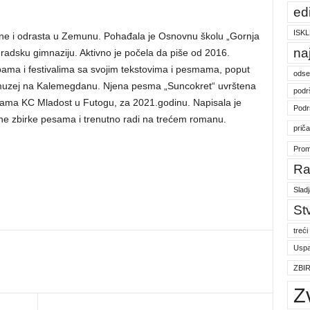
ed
ISKL
ine i odrasta u Zemunu. Pohađala je Osnovnu školu „Gornja
na
adsku gimnaziju. Aktivno je počela da piše od 2016.
ama i festivalima sa svojim tekstovima i pesmama, poput
odse
i muzej na Kalemegdanu. Njena pesma „Suncokret“ uvrštena
podr
pesama KC Mladost u Futogu, za 2021.godinu. Napisala je
Podr
ne zbirke pesama i trenutno radi na trećem romanu.
prič
Prom
Ra
Slad
St
treći
Uspa
ZBI
Z