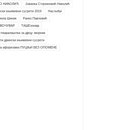
О НИКОЛИЋ
Јованка Стојчиновић Николић
ски књижевни сусрети 2019
Насљеђе
мила Шиник
Ранко Павловић
ВОЧУВАР
ТАШЕзонија
стваралаштва за дјецу зворник
ти дрински књижевни сусрети
га афоризама ПУЦЊИ БЕЗ ОПОМЕНЕ