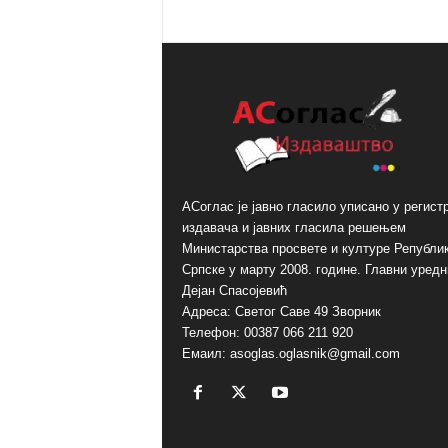
A
l
t
e
r
n
a
t
i
АСоглас је јавно гласило уписано у регист
v
издавача и јавних гласила решењем
e
Министарства просвете и културе Републи
:
Српске у марту 2008. године. Главни уредн
Дејан Спасојевић
Адреса: Светог Саве 49 Зворник
Телефон: 00387 066 211 920
Емаил: asoglas.oglasnik@gmail.com