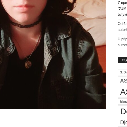
У при
”УЗМ
Блум
Održa
autor
U pri
autor
Tag
3. Dr
AS
A
blago
D
Dj