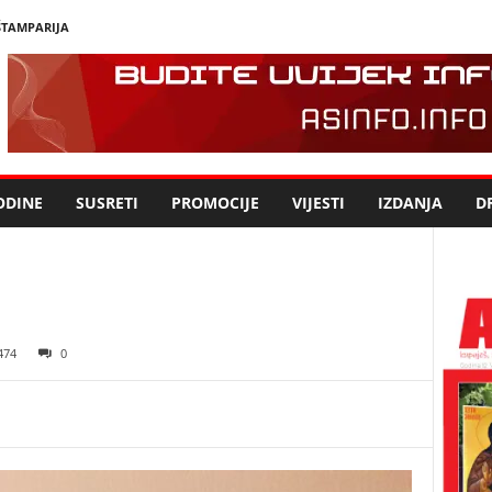
ŠTAMPARIJA
ODINE
SUSRETI
PROMOCIJE
VIJESTI
IZDANJA
DR
474
0