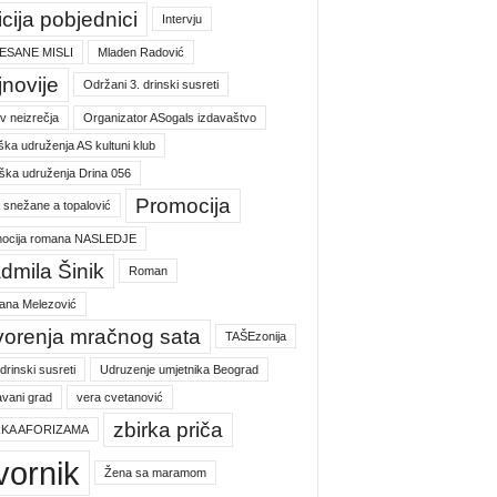
icija pobjednici
Intervju
ESANE MISLI
Mladen Radović
jnovije
Održani 3. drinski susreti
v neizrečja
Organizator ASogals izdavaštvo
ška udruženja AS kultuni klub
ška udruženja Drina 056
Promocija
a snežane a topalović
ocija romana NASLEDJE
dmila Šinik
Roman
jana Melezović
vorenja mračnog sata
TAŠEzonija
 drinski susreti
Udruzenje umjetnika Beograd
vani grad
vera cvetanović
zbirka priča
RKA AFORIZAMA
vornik
Žena sa maramom