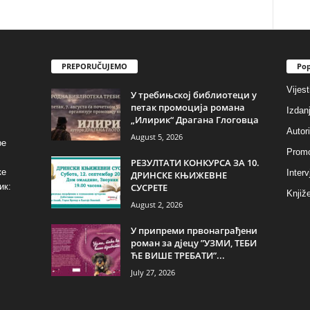
PREPORUČUJEMO
Pop
Vijest
У требињској библиотеци у
петак промоција романа
Izdan
„Илирик“ Драгана Глоговца
Autori
August 5, 2026
ре
Promo
РЕЗУЛТАТИ КОНКУРСА ЗА 10.
ке
Interv
ДРИНСКЕ КЊИЖЕВНЕ
СУСРЕТЕ
ик:
Knjiže
August 2, 2026
У припреми првонаграђени
роман за дјецу ”УЗМИ, ТЕБИ
ЋЕ ВИШЕ ТРЕБАТИ”...
July 27, 2026