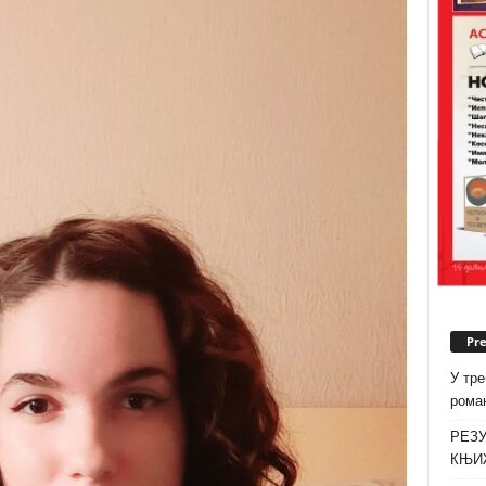
Pr
У тре
роман
РЕЗУ
КЊИ