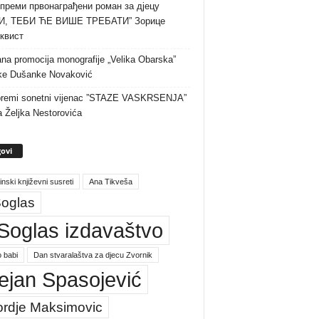
преми првонаграђени роман за дјецу
И, ТЕБИ ЋЕ ВИШЕ ТРЕБАТИ” Зорице
квист
na promocija monografije „Velika Obarska”
ke Dušanke Novaković
premi sonetni vijenac ”STAZE VASKRSENJA”
a Željka Nestorovića
ovi
inski književni susreti
Ana Tikveša
oglas
Soglas izdavaštvo
 babi
Dan stvaralaštva za djecu Zvornik
ejan Spasojević
ordje Maksimovic