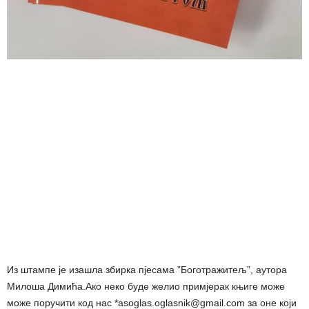
Из штампе је изашла збирка пјесама ”Боготражитељ”, аутора
Милоша Димића.Ако неко буде желио примјерак књиге може
може поручити код нас *asoglas.oglasnik@gmail.com за оне који