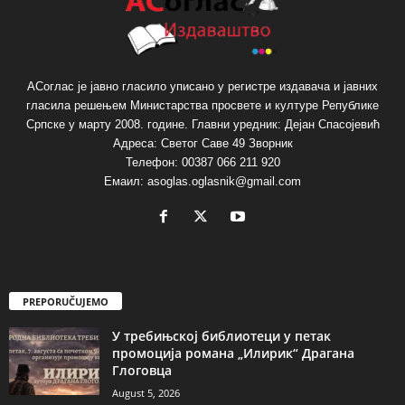
АСоглас је јавно гласило уписано у регистре издавача и јавних
гласила решењем Министарства просвете и културе Републике
Српске у марту 2008. године. Главни уредник: Дејан Спасојевић
Адреса: Светог Саве 49 Зворник
Телефон: 00387 066 211 920
Емаил: asoglas.oglasnik@gmail.com
PREPORUČUJEMO
У требињској библиотеци у петак
промоција романа „Илирик“ Драгана
Глоговца
August 5, 2026