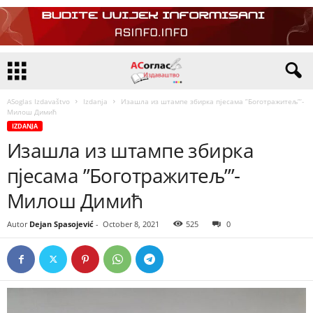
ASoglas Izdavaštvo
Izdanja
Изашла из штампе збирка пјесама ”Боготражитељ”’-
Милош Димић
IZDANJA
Изашла из штампе збирка
пјесама ”Боготражитељ”’-
Милош Димић
Autor
Dejan Spasojević
-
October 8, 2021
525
0