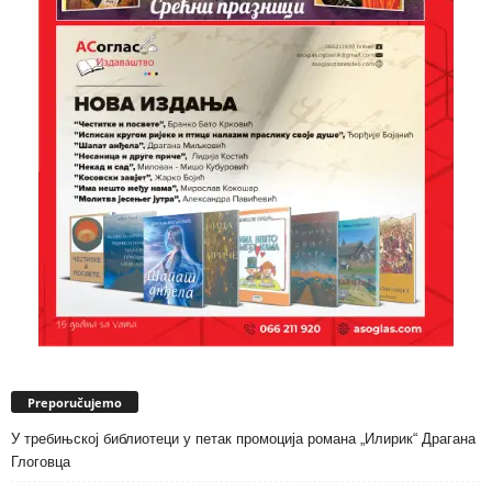
Preporučujemo
У требињској библиотеци у петак промоција романа „Илирик“ Драгана
Глоговца