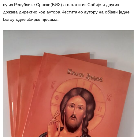
су из Републике Српске(БИХ) а остали из Србије и других
држава директно код аутора.Честитамо аутору на објави једне
Богоугодне збирке пјесама.