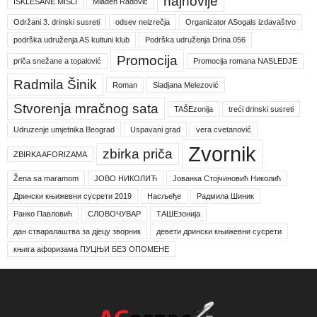
najnovije
ISKLESANE MISLI
Mladen Radović
Održani 3. drinski susreti
odsev neizrečja
Organizator ASogals izdavaštvo
podrška udruženja AS kultuni klub
Podrška udruženja Drina 056
Promocija
priča snežane a topalović
Promocija romana NASLEDJE
Radmila Šinik
Roman
Sladjana Melezović
Stvorenja mračnog sata
TAŠEzonija
treći drinski susreti
Udruzenje umjetnika Beograd
Uspavani grad
vera cvetanović
Zvornik
zbirka priča
ZBIRKA AFORIZAMA
Žena sa maramom
ЈОВО НИКОЛИЋ
Јованка Стојчиновић Николић
Дрински књижевни сусрети 2019
Насљеђе
Радмила Шиник
Ранко Павловић
СЛОВОЧУВАР
ТАШЕзонија
дан стваралаштва за дјецу зворник
девети дрински књижевни сусрети
књига афоризама ПУЦЊИ БЕЗ ОПОМЕНЕ