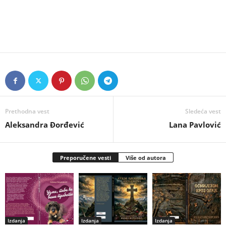
Prethodna vest
Sledeća vest
Aleksandra Đorđević
Lana Pavlović
Preporučene vesti
Više od autora
Izdanja
Izdanja
Izdanja