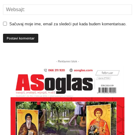
Sačuvaj moje ime, email za sledeći put kada budem komentarisao.
A
l
- Reklamni blok -
t
e
r
n
a
t
i
v
e
: