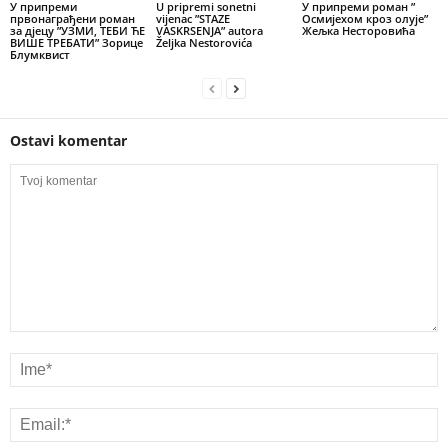
У припреми
U pripremi sonetni
У припреми роман ”
првонаграђени роман
vijenac ”STAZE
Осмијехом кроз олује”
за дјецу ”УЗМИ, ТЕБИ ЋЕ
VASKRSENJA” autora
Жељка Несторовића
ВИШЕ ТРЕБАТИ” Зорице
Željka Nestorovića
Блумквист
Ostavi komentar