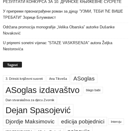
РЕЗУЛТАТИ КОНКУРСА ЗА 10. ДРИНСКЕ КЊИЖЕВНЕ СУСРЕТЕ
У припреми првонаграђени роман за дјецу ”УЗМИ, ТЕБИ ЋЕ ВИШЕ
ТРЕБАТИ” Зорице Блумквист
Održana promocija monografije „Velika Obarska” autorke Dušanke
Novaković
U pripremi sonetni vijenac ”STAZE VASKRSENJA” autora Željka
Nestorovića
Tagovi
ASoglas
3. Drinski književni susreti
Ana Tikveša
ASoglas izdavaštvo
blago babi
Dan stvaralaštva za djecu Zvornik
Dejan Spasojević
Djordje Maksimovic
edicija pobjednici
Intervju