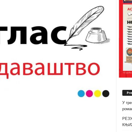
Pr
У тре
роман
РЕЗУ
КЊИ