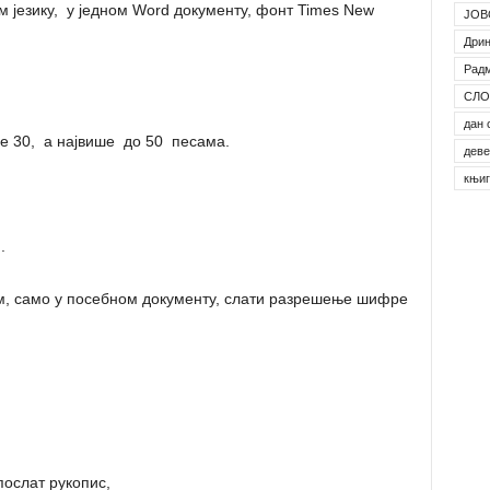
 језику, у једном Word документу, фонт Times New
ЈОВ
Дрин
Рад
СЛО
дан 
ње 30, а највише до 50 песама.
деве
књи
.
м, само у посебном документу, слати разрешење шифре
послат рукопис,