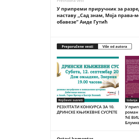
Prethodna vest
У припреми приручник за разре
наставу ,,Сад знам, Моја права-м
обавезе” Аиде Гутић
Preporučene vesti
Više od autora
Književni susreti
Izdanja
РЕЗУЛТАТИ КОНКУРСА ЗА 10.
У при
ДРИНСКЕ КЊИЖЕВНЕ СУСРЕТЕ
роман 
ЋЕ ВИ
Блумк
Ostavi komentar