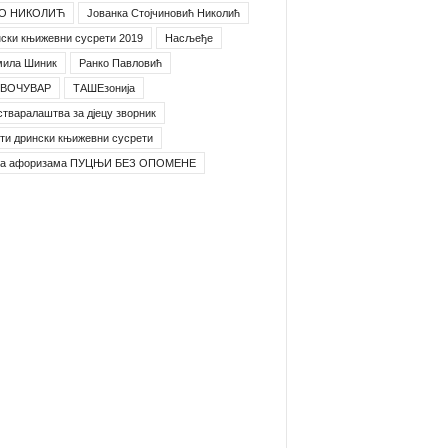
О НИКОЛИЋ
Јованка Стојчиновић Николић
ски књижевни сусрети 2019
Насљеђе
мила Шиник
Ранко Павловић
ВОЧУВАР
ТАШЕзонија
стваралаштва за дјецу зворник
ти дрински књижевни сусрети
га афоризама ПУЦЊИ БЕЗ ОПОМЕНЕ