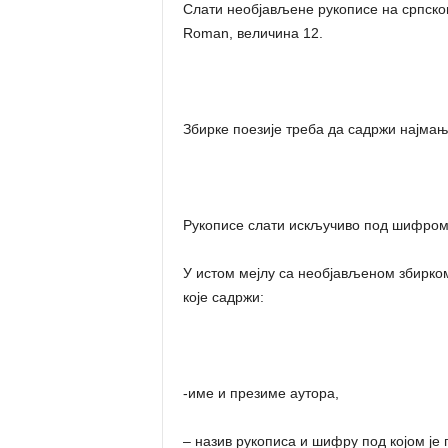
Слати необјављене рукописе на српском
Roman, величина 12.
Збирке поезије треба да садржи најма
Рукописе слати искључиво под шифром
У истом мејлу са необјављеном збирко
које садржи:
-име и презиме аутора,
– назив рукописа и шифру под којом је 