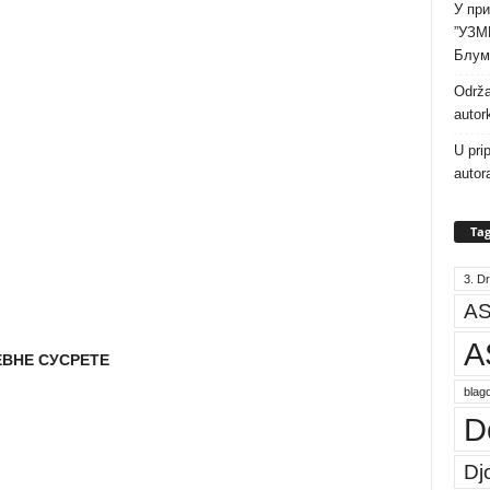
У при
”УЗМ
Блум
Održa
autor
U pri
autor
Tag
3. Dr
AS
A
ВНЕ СУСРЕТЕ
blago
D
Dj