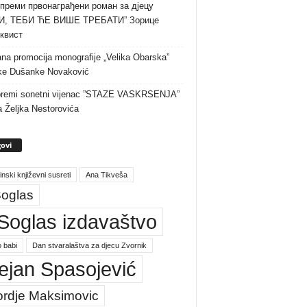
преми првонаграђени роман за дјецу
И, ТЕБИ ЋЕ ВИШЕ ТРЕБАТИ” Зорице
квист
na promocija monografije „Velika Obarska”
ke Dušanke Novaković
premi sonetni vijenac ”STAZE VASKRSENJA”
a Željka Nestorovića
ovi
inski književni susreti
Ana Tikveša
oglas
Soglas izdavaštvo
 babi
Dan stvaralaštva za djecu Zvornik
ejan Spasojević
ordje Maksimovic