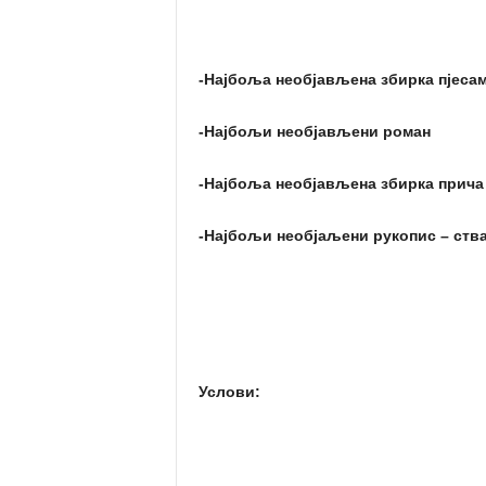
-Најбоља необјављена збирка пјеса
-Најбољи необјављени роман
-Најбоља необјављена збирка прича
-Најбољи необјаљени рукопис – ств
Услови: