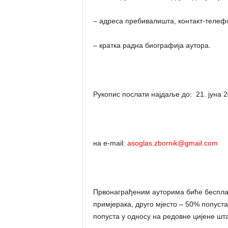
– адреса пребивалишта, контакт-телефо
– кратка радна биографија аутора.
Рукопис послати најдаље до: 21. јуна 2
на e-mail:
asoglas.zbornik@gmail.com
Првонаграђеним ауторима биће бесплат
примјерака, друго мјесто – 50% попуст
попуста у односу на редовне цијене ш