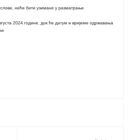
услове, неће бити узимане у разматрање.
вгуста 2024.године, док ће датум и вријеме одржавања
ни.