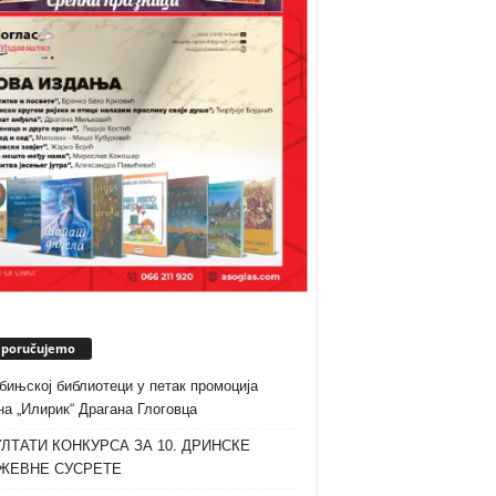
eporučujemo
бињској библиотеци у петак промоција
а „Илирик“ Драгана Глоговца
ЛТАТИ КОНКУРСА ЗА 10. ДРИНСКЕ
ЖЕВНЕ СУСРЕТЕ