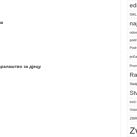
ed
ISKL
ма
na
odse
podr
Podr
prič
Prom
аралаштво за дјецу
Ra
Slad
St
treći
Uspa
ZBI
Z