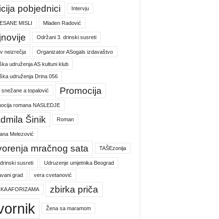
icija pobjednici
Intervju
ESANE MISLI
Mladen Radović
jnovije
Održani 3. drinski susreti
v neizrečja
Organizator ASogals izdavaštvo
ška udruženja AS kultuni klub
ška udruženja Drina 056
Promocija
a snežane a topalović
ocija romana NASLEDJE
dmila Šinik
Roman
jana Melezović
vorenja mračnog sata
TAŠEzonija
 drinski susreti
Udruzenje umjetnika Beograd
vani grad
vera cvetanović
zbirka priča
RKA AFORIZAMA
vornik
Žena sa maramom