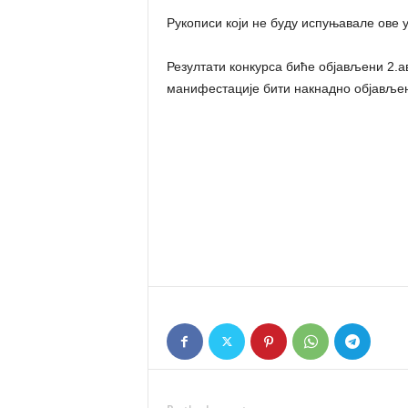
Рукописи који не буду испуњавале ове 
Резултати конкурса биће објављени 2.а
манифестације бити накнадно објавље