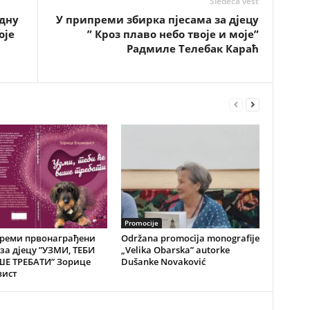
Sledeća vest
дну
У припреми збирка пјесама за дјецу
оје
” Кроз плаво небо твоје и моје”
Радмиле Телебак Караћ
Promocije
преми првонаграђени
Održana promocija monografije
за дјецу ”УЗМИ, ТЕБИ
„Velika Obarska” autorke
ШЕ ТРЕБАТИ” Зорице
Dušanke Novaković
вист