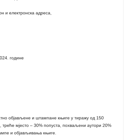
н и електронска адреса,
024. године
но објављене и штампане књиге у тиражу од 150
а, треће мјесто – 30% попуста, похваљени аутори 20%
тампе и објављивања књиге.