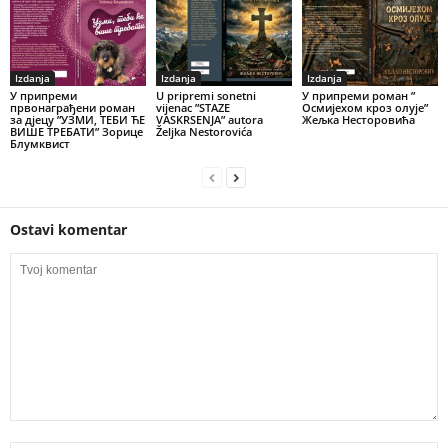
Izdanja
Izdanja
Izdanja
У припреми
U pripremi sonetni
У припреми роман ”
првонаграђени роман
vijenac ”STAZE
Осмијехом кроз олује”
за дјецу ”УЗМИ, ТЕБИ ЋЕ
VASKRSENJA” autora
Жељка Несторовића
ВИШЕ ТРЕБАТИ” Зорице
Željka Nestorovića
Блумквист
Ostavi komentar