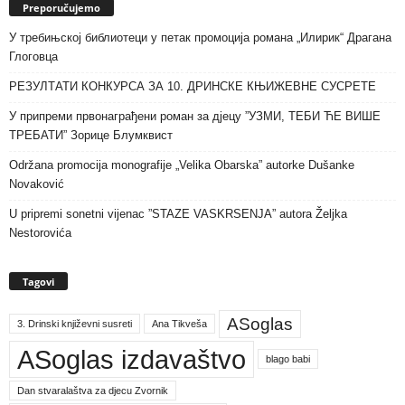
Preporučujemo
У требињској библиотеци у петак промоција романа „Илирик“ Драгана
Глоговца
РЕЗУЛТАТИ КОНКУРСА ЗА 10. ДРИНСКЕ КЊИЖЕВНЕ СУСРЕТЕ
У припреми првонаграђени роман за дјецу ”УЗМИ, ТЕБИ ЋЕ ВИШЕ
ТРЕБАТИ” Зорице Блумквист
Održana promocija monografije „Velika Obarska” autorke Dušanke
Novaković
U pripremi sonetni vijenac ”STAZE VASKRSENJA” autora Željka
Nestorovića
Tagovi
ASoglas
3. Drinski književni susreti
Ana Tikveša
ASoglas izdavaštvo
blago babi
Dan stvaralaštva za djecu Zvornik