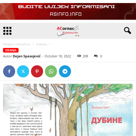
ASoglas Izdavaštvo
Izdanja
IZDANJA
Autor
Dejan Spasojević
-
October 18, 2022
208
0