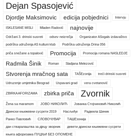
Dejan Spasojević
Djordje Maksimovic
edicija pobjednici
Intervju
najnovije
ISKLESANE MISLI
Mladen Radović
Održani 3. drinski susreti
odsev neizrečja
Organizator ASogals izdavaštvo
podrška udruženja AS kultuni klub
Podrška udruženja Drina 056
Promocija
priča snežane a topalović
Promocija romana NASLEDJE
Radmila Šinik
Roman
Sladjana Melezović
Stvorenja mračnog sata
TAŠEzonija
treći drinski susreti
Udruzenje umjetnika Beograd
Uspavani grad
vera cvetanović
Zvornik
zbirka priča
ZBIRKA AFORIZAMA
Žena sa maramom
ЈОВО НИКОЛИЋ
Јованка Стојчиновић Николић
Дрински књижевни сусрети 2019
Насљеђе
Радмила Шиник
Ранко Павловић
СЛОВОЧУВАР
ТАШЕзонија
дан стваралаштва за дјецу зворник
девети дрински књижевни сусрети
књига афоризама ПУЦЊИ БЕЗ ОПОМЕНЕ