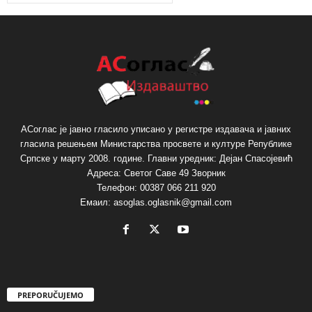
АСоглас је јавно гласило уписано у регистре издавача и јавних
гласила решењем Министарства просвете и културе Републике
Српске у марту 2008. године. Главни уредник: Дејан Спасојевић
Адреса: Светог Саве 49 Зворник
Телефон: 00387 066 211 920
Емаил: asoglas.oglasnik@gmail.com
PREPORUČUJEMO