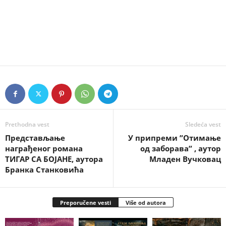
Prethodna vest
Sledeća vest
Представљање
У припреми ”Отимање
награђеног романа
од заборава” , аутор
ТИГАР СА БОЈАНЕ, аутора
Младен Вучковац
Бранка Станковића
Preporučene vesti
Više od autora