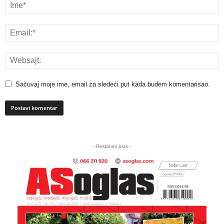
Sačuvaj moje ime, email za sledeći put kada budem komentarisao.
A
l
- Reklamni blok -
t
e
r
n
a
t
i