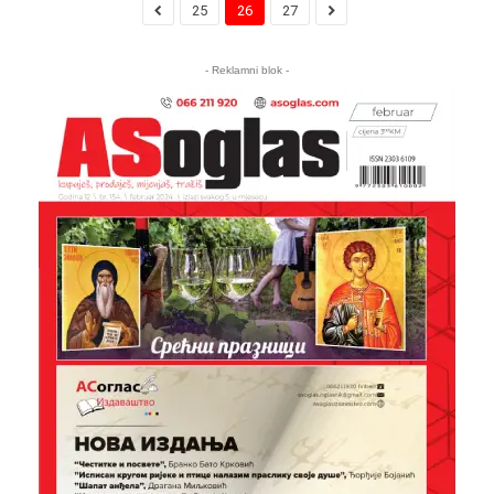
25
26
27
- Reklamni blok -