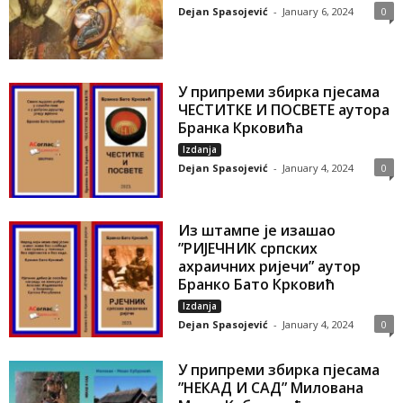
Dejan Spasojević
-
January 6, 2024
0
У припреми збирка пјесама
ЧЕСТИТКЕ И ПОСВЕТЕ аутора
Бранка Крковића
Izdanja
Dejan Spasojević
-
January 4, 2024
0
Из штампе је изашао
”РИЈЕЧНИК српских
ахраичних ријечи” аутор
Бранко Бато Крковић
Izdanja
Dejan Spasojević
-
January 4, 2024
0
У припреми збирка пјесама
”НЕКАД И САД” Милована