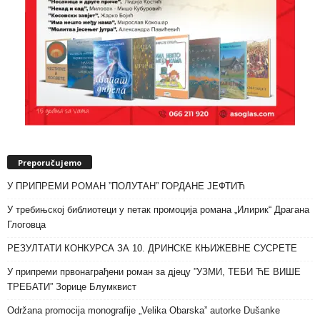
Preporučujemo
У ПРИПРЕМИ РОМАН ”ПОЛУТАН” ГОРДАНЕ ЈЕФТИЋ
У требињској библиотеци у петак промоција романа „Илирик“ Драгана
Глоговца
РЕЗУЛТАТИ КОНКУРСА ЗА 10. ДРИНСКЕ КЊИЖЕВНЕ СУСРЕТЕ
У припреми првонаграђени роман за дјецу ”УЗМИ, ТЕБИ ЋЕ ВИШЕ
ТРЕБАТИ” Зорице Блумквист
Održana promocija monografije „Velika Obarska” autorke Dušanke