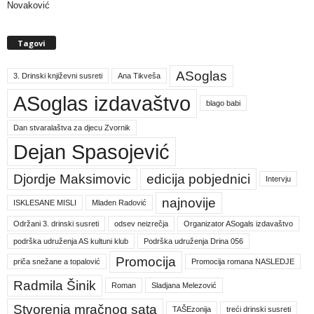
Novaković
Tagovi
ASoglas
3. Drinski književni susreti
Ana Tikveša
ASoglas izdavaštvo
blago babi
Dan stvaralaštva za djecu Zvornik
Dejan Spasojević
Djordje Maksimovic
edicija pobjednici
Intervju
najnovije
ISKLESANE MISLI
Mladen Radović
Održani 3. drinski susreti
odsev neizrečja
Organizator ASogals izdavaštvo
podrška udruženja AS kultuni klub
Podrška udruženja Drina 056
Promocija
priča snežane a topalović
Promocija romana NASLEDJE
Radmila Šinik
Roman
Sladjana Melezović
Stvorenja mračnog sata
TAŠEzonija
treći drinski susreti