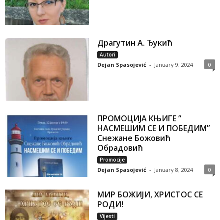
Драгутин А. Ђукић
Autori
Dejan Spasojević
-
January 9, 2024
0
ПРОМОЦИЈА КЊИГЕ ”
НАСМЕШИМ СЕ И ПОБЕДИМ”
Снежане Божовић
Обрадовић
Promocije
Dejan Spasojević
-
January 8, 2024
0
МИР БОЖИЈИ, ХРИСТОС СЕ
РОДИ!
Vijesti