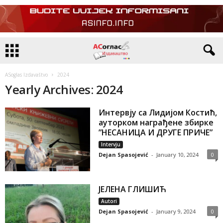
ASoglas Izdavaštvo
2024
Yearly Archives: 2024
Интервју са Лидијом Костић,
ауторком награђене збирке
”НЕСАНИЦА И ДРУГЕ ПРИЧЕ”
Intervju
Dejan Spasojević
-
January 10, 2024
0
ЈЕЛЕНА ГЛИШИЋ
Autori
Dejan Spasojević
-
January 9, 2024
0