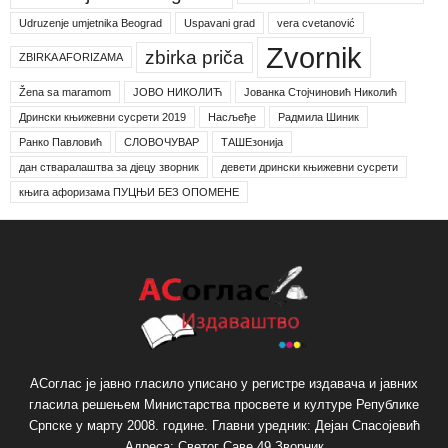
Udruzenje umjetnika Beograd
Uspavani grad
vera cvetanović
Zvornik
zbirka priča
ZBIRKA AFORIZAMA
Žena sa maramom
ЈОВО НИКОЛИЋ
Јованка Стојчиновић Николић
Дрински књижевни сусрети 2019
Насљеђе
Радмила Шиник
Ранко Павловић
СЛОВОЧУВАР
ТАШЕзонија
дан стваралаштва за дјецу зворник
девети дрински књижевни сусрети
књига афоризама ПУЦЊИ БЕЗ ОПОМЕНЕ
АСоглас је јавно гласило уписано у регистре издавача и јавних
гласила решењем Министарства просвете и културе Републике
Српске у марту 2008. године. Главни уредник: Дејан Спасојевић
Адреса: Светог Саве 49 Зворник