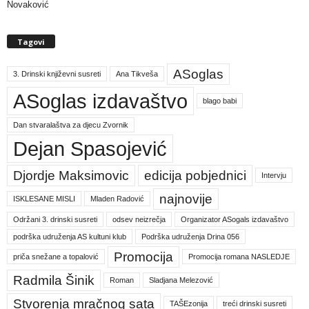
Novaković
Tagovi
ASoglas
3. Drinski književni susreti
Ana Tikveša
ASoglas izdavaštvo
blago babi
Dan stvaralaštva za djecu Zvornik
Dejan Spasojević
Djordje Maksimovic
edicija pobjednici
Intervju
najnovije
ISKLESANE MISLI
Mladen Radović
Održani 3. drinski susreti
odsev neizrečja
Organizator ASogals izdavaštvo
podrška udruženja AS kultuni klub
Podrška udruženja Drina 056
Promocija
priča snežane a topalović
Promocija romana NASLEDJE
Radmila Šinik
Roman
Sladjana Melezović
Stvorenja mračnog sata
TAŠEzonija
treći drinski susreti