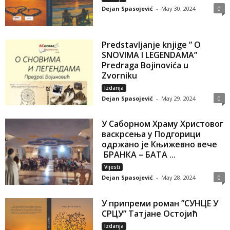
Dejan Spasojević
-
May 30, 2024
0
Predstavljanje knjige ” O
SNOVIMA I LEGENDAMA”
Predraga Bojinovića u
Zvorniku
Izdanja
Dejan Spasojević
-
May 29, 2024
0
У Саборном Храму Христовог
васкрсења у Подгорици
одржано је Књижевно вече
БРАНКА – БАТА ...
Vijesti
Dejan Spasojević
-
May 28, 2024
0
У припреми роман ”СУНЦЕ У
СРЦУ” Татјане Остојић
Izdanja