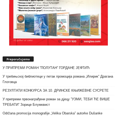
Preporučujemo
У ПРИПРЕМИ РОМАН ”ПОЛУТАН” ГОРДАНЕ ЈЕФТИЋ
У требињској библиотеци у петак промоција романа „Илирик“ Драгана
Глоговца
РЕЗУЛТАТИ КОНКУРСА ЗА 10. ДРИНСКЕ КЊИЖЕВНЕ СУСРЕТЕ
У припреми првонаграђени роман за дјецу ”УЗМИ, ТЕБИ ЋЕ ВИШЕ
ТРЕБАТИ” Зорице Блумквист
Održana promocija monografije „Velika Obarska” autorke Dušanke