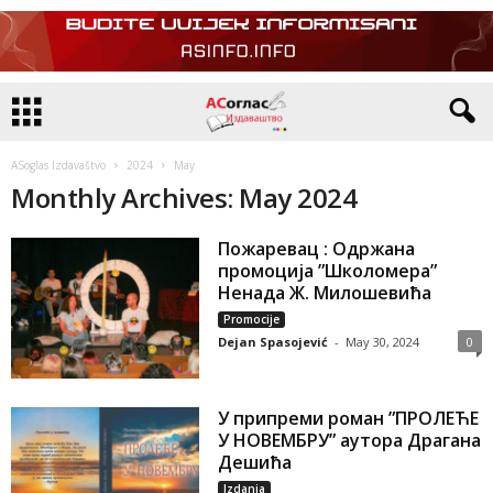
ASoglas Izdavaštvo
2024
May
Monthly Archives: May 2024
Пожаревац : Одржана
промоција ”Школомера”
Ненада Ж. Милошевића
Promocije
Dejan Spasojević
-
May 30, 2024
0
У припреми роман ”ПРОЛЕЋЕ
У НОВЕМБРУ” аутора Драгана
Дешића
Izdanja