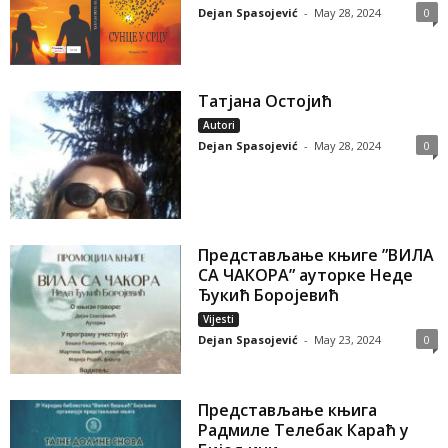
Dejan Spasojević
-
May 28, 2024
0
Татјана Остојић
Autori
Dejan Spasojević
-
May 28, 2024
0
Представљање књиге ”ВИЛА
СА ЧАКОРА” ауторке Неде
Ђукић Боројевић
Vijesti
Dejan Spasojević
-
May 23, 2024
0
Представљање књига
Радмиле Телебак Караћ у