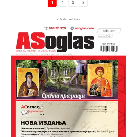
1
2
3
- Reklamni blok -