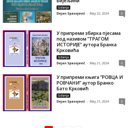
Бијељини
Izdanja
Dejan Spasojević
-
May 22, 2024
0
У припреми збирка пјесама
под називом ”ТРАГОМ
ИСТОРИЈЕ” аутора Бранка
Крковића
Izdanja
Dejan Spasojević
-
May 21, 2024
0
У припреми књига ”РОВЦА И
РОВЧАНИ” аутор Бранко
Бато Крковић
Izdanja
Dejan Spasojević
-
May 21, 2024
0