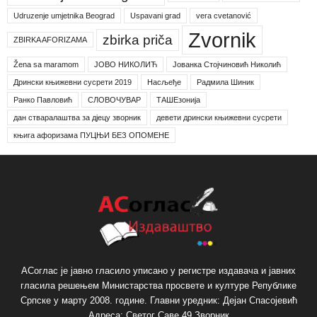
Udruzenje umjetnika Beograd
Uspavani grad
vera cvetanović
Zvornik
zbirka priča
ZBIRKA AFORIZAMA
Žena sa maramom
ЈОВО НИКОЛИЋ
Јованка Стојчиновић Николић
Дрински књижевни сусрети 2019
Насљеђе
Радмила Шиник
Ранко Павловић
СЛОВОЧУВАР
ТАШЕзонија
дан стваралаштва за дјецу зворник
девети дрински књижевни сусрети
књига афоризама ПУЦЊИ БЕЗ ОПОМЕНЕ
АСоглас је јавно гласило уписано у регистре издавача и јавних
гласила решењем Министарства просвете и културе Републике
Српске у марту 2008. године. Главни уредник: Дејан Спасојевић
Адреса: Светог Саве 49 Зворник