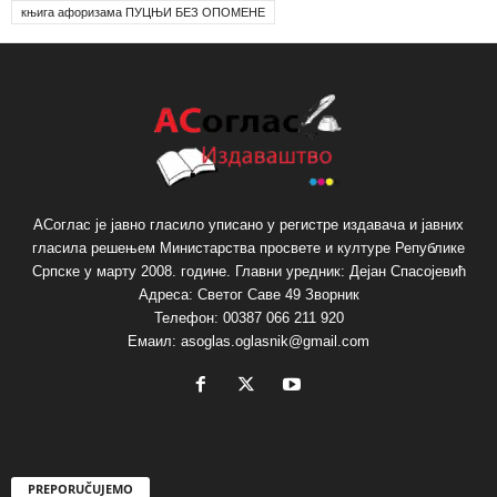
књига афоризама ПУЦЊИ БЕЗ ОПОМЕНЕ
АСоглас је јавно гласило уписано у регистре издавача и јавних
гласила решењем Министарства просвете и културе Републике
Српске у марту 2008. године. Главни уредник: Дејан Спасојевић
Адреса: Светог Саве 49 Зворник
Телефон: 00387 066 211 920
Емаил: asoglas.oglasnik@gmail.com
PREPORUČUJEMO