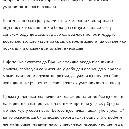
умјетничка творевина значи.
Бранкова поезија је пуна животне искрености, историјских
података и топлине, али и бола, језе и туге , шта се све у
српском роду дешавало, да се сачува част, понос и људско
достојанство, што казује из срца, са врела живота, да остане као
поука али и опомена за млађе генерације.
Није тешко схватити да Бранко солидно влада пјесничким
језиком, враћајући се мислима у доба дешавања, да у правом
моменту користи адекватне ријечи, да учини пјесму посебно
вриједном, те је постао врсни пјесник и умјетнички стваралац.
Пјесма је дио његове личности, да скоро не може без пјесме, и
да користи сваки тренутак да стихом преточи у пјесму бројне
мотиве које у себи носи. Његово пјесничко надахнуће „тјера га”
да то исказује, да би олакшао својој души, поштујући строфе и
његујући риме, имајући лакоћу пјесничког израза, настојећи да