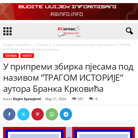
ASoglas Izdavaštvo
Izdanja
У припреми збирка пјесама под називом ”ТРАГОМ
ИСТОРИЈЕ” аутора Бранка Крковића
IZDANJA
VIJESTI
У припреми збирка пјесама под
називом ”ТРАГОМ ИСТОРИЈЕ”
аутора Бранка Крковића
Autor
Dejan Spasojević
-
May 21, 2024
547
0