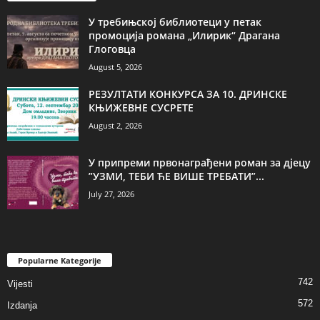
У требињској библиотеци у петак
промоција романа „Илирик“ Драгана
Глоговца
August 5, 2026
РЕЗУЛТАТИ КОНКУРСА ЗА 10. ДРИНСКЕ
КЊИЖЕВНЕ СУСРЕТЕ
August 2, 2026
У припреми првонаграђени роман за дјецу
”УЗМИ, ТЕБИ ЋЕ ВИШЕ ТРЕБАТИ”...
July 27, 2026
Popularne Kategorije
742
Vijesti
572
Izdanja