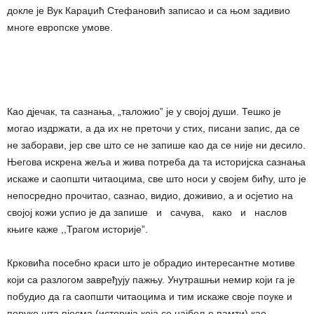
докле је Вук Караџић Стефановић записао и са њом задивио
многе европске умове.
Као дјечак, та сазнања, „таложио” је у својој души. Тешко је
могао издржати, а да их не преточи у стих, писани запис, да се
не заборави, јер све што се не запише као да се није ни десило.
Његова искрена жеља и жива потреба да та историјска сазнања
искаже и саопшти читаоцима, све што носи у својем бићу, што је
непосредно прочитао, сазнао, видио, доживио, а и осјетио на
својој кожи успио је да запише и сачува, како и наслов
књиге каже ,,Трагом историје”.
Крковића посебно краси што је обрадио интересантне мотиве
који са разлогом завређују пажњу. Унутрашњи немир који га је
побудио да га саопшти читаоцима и тим искаже своје поуке и
поруке шта пјесма (историја која се најбоље памти) као