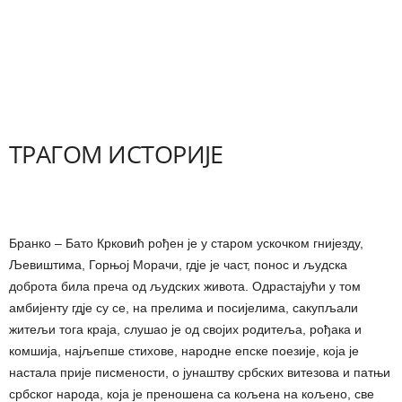
ТРАГОМ ИСТОРИЈЕ
Бранко – Бато Крковић рођен је у старом ускочком гнијезду,
Љевиштима, Горњој Морачи, гдје је част, понос и људска
доброта била преча од људских живота. Одрастајући у том
амбијенту гдје су се, на прелима и посијелима, сакупљали
житељи тога краја, слушао је од својих родитеља, рођака и
комшија, најљепше стихове, народне епске поезије, која је
настала прије писмености, о јунаштву србских витезова и патњи
србског народа, која је преношена са кољена на кољено, све