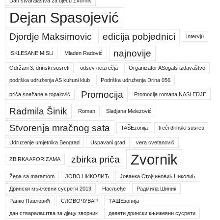
Dan stvaralaštva za djecu Zvornik
Dejan Spasojević
Djordje Maksimovic
edicija pobjednici
Intervju
najnovije
ISKLESANE MISLI
Mladen Radović
Održani 3. drinski susreti
odsev neizrečja
Organizator ASogals izdavaštvo
podrška udruženja AS kultuni klub
Podrška udruženja Drina 056
Promocija
priča snežane a topalović
Promocija romana NASLEDJE
Radmila Šinik
Roman
Sladjana Melezović
Stvorenja mračnog sata
TAŠEzonija
treći drinski susreti
Udruzenje umjetnika Beograd
Uspavani grad
vera cvetanović
Zvornik
zbirka priča
ZBIRKA AFORIZAMA
Žena sa maramom
ЈОВО НИКОЛИЋ
Јованка Стојчиновић Николић
Дрински књижевни сусрети 2019
Насљеђе
Радмила Шиник
Ранко Павловић
СЛОВОЧУВАР
ТАШЕзонија
дан стваралаштва за дјецу зворник
девети дрински књижевни сусрети