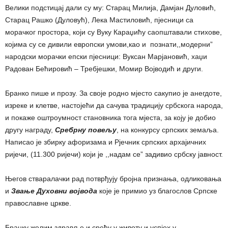
Велики подстицај дали су му: Старац Милија, Дамјан Дуловић,
Старац Рашко (Дуловућ), Лека Мастиловић, пјесници са
морачког простора, који су Вуку Караџићу саопштавали стихове,
којима су се дивили европски умови,као и познати,,модерни”
народски морачки епски пјесници: Вуксан Марјановић, хаџи
Радован Бећировић – Требјешки, Момир Војводић и други.
Бранко пише и прозу. За своје родно мјесто сакупио је анегдоте,
изреке и клетве, настојећи да сачува традицију србскога народа,
и покаже оштроумност становника тога мјеста, за коју је добио
другу награду,
Сребрну повељу
, на конкурсу српских земаља.
Написао је збирку афоризама и Рјечник српских архајичних
ријечи, (11.300 ријечи) који је ,,надам се” задивио србску јавност.
Његов стваралачки рад потврђују бројна признања, одликовања
и
Звање Духовни војвода
које је примио уз благослов Српске
православне цркве.
Бранку желим здравље и срећу у животу и успјех у