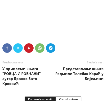
Prethodna vest
Sledeća vest
У припреми књига
Представљање књига
”РОВЦА И РОВЧАНИ”
Радмиле Телебак Караћ у
аутор Бранко Бато
Бијељини
Крковић
Preporučene vesti
Više od autora