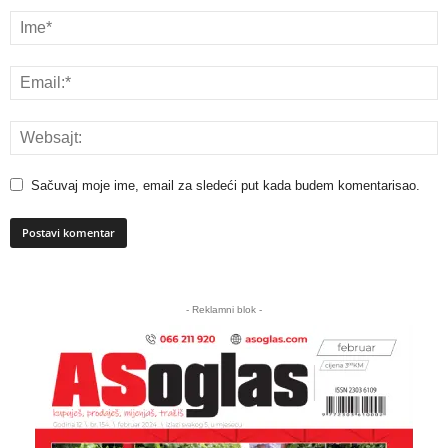
Sačuvaj moje ime, email za sledeći put kada budem komentarisao.
A
l
- Reklamni blok -
t
e
r
n
a
t
i