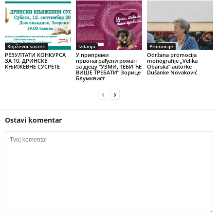
Književni susreti
Izdanja
Promocije
РЕЗУЛТАТИ КОНКУРСА
У припреми
Održana promocija
ЗА 10. ДРИНСКЕ
првонаграђени роман
monografije „Velika
КЊИЖЕВНЕ СУСРЕТЕ
за дјецу ”УЗМИ, ТЕБИ ЋЕ
Obarska” autorke
ВИШЕ ТРЕБАТИ” Зорице
Dušanke Novaković
Блумквист
Ostavi komentar