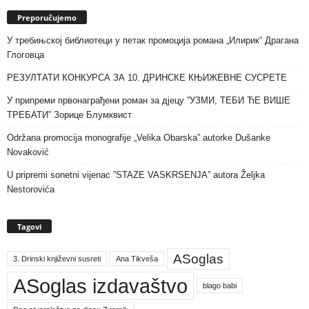
Preporučujemo
У требињској библиотеци у петак промоција романа „Илирик“ Драгана
Глоговца
РЕЗУЛТАТИ КОНКУРСА ЗА 10. ДРИНСКЕ КЊИЖЕВНЕ СУСРЕТЕ
У припреми првонаграђени роман за дјецу ”УЗМИ, ТЕБИ ЋЕ ВИШЕ
ТРЕБАТИ” Зорице Блумквист
Održana promocija monografije „Velika Obarska” autorke Dušanke
Novaković
U pripremi sonetni vijenac ”STAZE VASKRSENJA” autora Željka
Nestorovića
Tagovi
ASoglas
3. Drinski književni susreti
Ana Tikveša
ASoglas izdavaštvo
blago babi