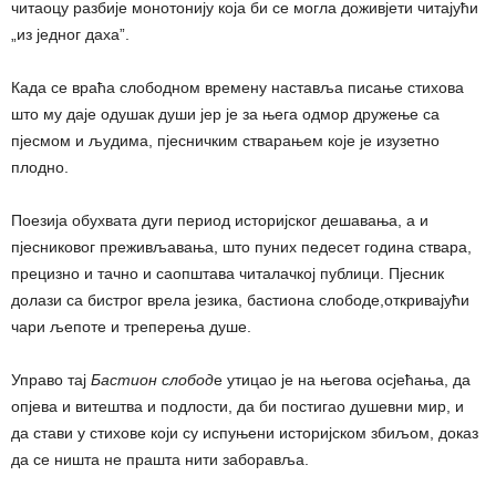
читаоцу разбије монотонију која би се могла доживјети читајући
„из једног даха”.
Када се враћа слободном времену наставља писање стихова
што му даје одушак души јер је за њега одмор дружење са
пјесмом и људима, пјесничким стварањем које је изузетно
плодно.
Поезија обухвата дуги период историјског дешавања, а и
пјесниковог преживљавања, што пуних педесет година ствара,
прецизно и тачно и саопштава читалачкој публици. Пјесник
долази са бистрог врела језика, бастиона слободе,откривајући
чари љепоте и треперења душе.
Управо тај
Бастион слобод
е утицао је на његова осјећања, да
опјева и витештва и подлости, да би постигао душевни мир, и
да стави у стихове који су испуњени историјском збиљом, доказ
да се ништа не прашта нити заборавља.