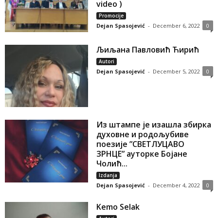
video )
Promocije
Dejan Spasojević
-
December 6, 2022
0
Љиљана Павловић Ћирић
Autori
Dejan Spasojević
-
December 5, 2022
0
Из штампе је изашла збирка
духовне и родољубиве
поезије ”СВЕТЛУЦАВО
ЗРНЦЕ” ауторке Бојане
Чолић...
Izdanja
Dejan Spasojević
-
December 4, 2022
0
Kemo Selak