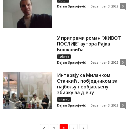
Autori
Dejan Spasojević
-
December 3, 2022
0
У припреми роман ”ЖИВОТ
ПОСЛИЈЕ” аутора Рајка
Бошковића
Izdanja
Dejan Spasojević
-
December 3, 2022
0
Интервју са Миланком
Станкић , побједником за
најбољу необјављену
збирку за дјецу
Intervju
Dejan Spasojević
-
December 3, 2022
0
2
3
4