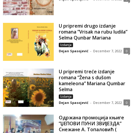
U pripremi drugo izdanje
romana ”Vrisak na rubu ludila”
Selma Qunbar Mariana
Izdanja
Dejan Spasojević
-
December 7, 2022
0
U pripremi treće izdanje
romana ”Žena s dušom
kameleona” Mariana Qumbar
Selma
Izdanja
Dejan Spasojević
-
December 7, 2022
0
Одржана промоција књиге
”ЏЕПОВИ ПУНИ ЗВИЈЕЗДА”
Снежане А. Топаловић (