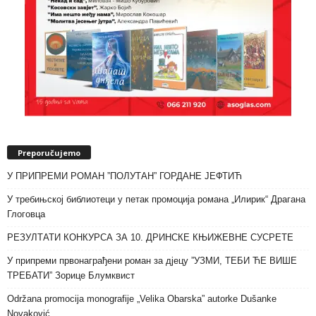
Preporučujemo
У ПРИПРЕМИ РОМАН ”ПОЛУТАН” ГОРДАНЕ ЈЕФТИЋ
У требињској библиотеци у петак промоција романа „Илирик“ Драгана
Глоговца
РЕЗУЛТАТИ КОНКУРСА ЗА 10. ДРИНСКЕ КЊИЖЕВНЕ СУСРЕТЕ
У припреми првонаграђени роман за дјецу ”УЗМИ, ТЕБИ ЋЕ ВИШЕ
ТРЕБАТИ” Зорице Блумквист
Održana promocija monografije „Velika Obarska” autorke Dušanke
Novaković