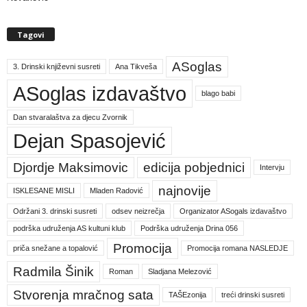
Tagovi
ASoglas
3. Drinski književni susreti
Ana Tikveša
ASoglas izdavaštvo
blago babi
Dan stvaralaštva za djecu Zvornik
Dejan Spasojević
Djordje Maksimovic
edicija pobjednici
Intervju
najnovije
ISKLESANE MISLI
Mladen Radović
Održani 3. drinski susreti
odsev neizrečja
Organizator ASogals izdavaštvo
podrška udruženja AS kultuni klub
Podrška udruženja Drina 056
Promocija
priča snežane a topalović
Promocija romana NASLEDJE
Radmila Šinik
Roman
Sladjana Melezović
Stvorenja mračnog sata
TAŠEzonija
treći drinski susreti