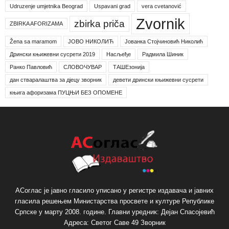
Udruzenje umjetnika Beograd
Uspavani grad
vera cvetanović
Zvornik
zbirka priča
ZBIRKA AFORIZAMA
Žena sa maramom
ЈОВО НИКОЛИЋ
Јованка Стојчиновић Николић
Дрински књижевни сусрети 2019
Насљеђе
Радмила Шиник
Ранко Павловић
СЛОВОЧУВАР
ТАШЕзонија
дан стваралаштва за дјецу зворник
девети дрински књижевни сусрети
књига афоризама ПУЦЊИ БЕЗ ОПОМЕНЕ
АСоглас је јавно гласило уписано у регистре издавача и јавних
гласила решењем Министарства просвете и културе Републике
Српске у марту 2008. године. Главни уредник: Дејан Спасојевић
Адреса: Светог Саве 49 Зворник