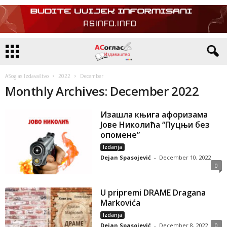
ASoglas Izdavaštvo
2022
December
Monthly Archives: December 2022
Изашла књига афоризама
Јове Николића “Пуцњи без
опомене”
Izdanja
Dejan Spasojević
-
December 10, 2022
0
U pripremi DRAME Dragana
Markovića
Izdanja
Dejan Spasojević
-
December 8, 2022
0