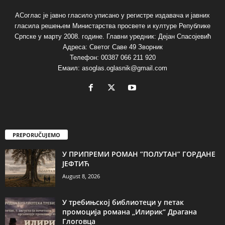
АСоглас је јавно гласило уписано у регистре издавача и јавних
гласила решењем Министарства просвете и културе Републике
Српске у марту 2008. године. Главни уредник: Дејан Спасојевић
Адреса: Светог Саве 49 Зворник
Телефон: 00387 066 211 920
Емаил: asoglas.oglasnik@gmail.com
PREPORUČUJEMO
У ПРИПРЕМИ РОМАН ”ПОЛУТАН” ГОРДАНЕ
ЈЕФТИЋ
August 8, 2026
У требињској библиотеци у петак
промоција романа „Илирик“ Драгана
Глоговца