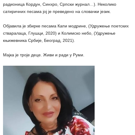
радионица Кордун, Синхро, Српски журнал…). Неколико
сатиричних песама јој је преведено на словачки језик.
Објавила је збирке песама Капи модрине, (Удружење поетских
стваралаца, Глушци, 2020) и Колимско небо, (Удружење
књижевника Србије, Београд, 2021).
Мајка је троје деце. Живи и ради у Руми.