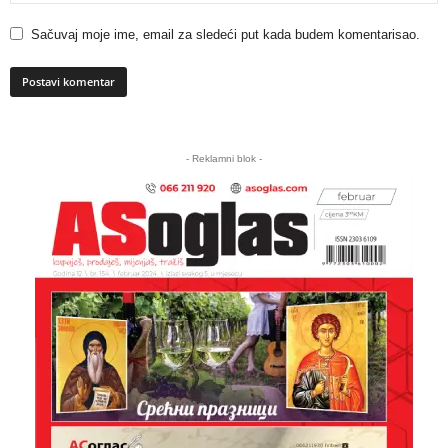
Sačuvaj moje ime, email za sledeći put kada budem komentarisao.
A
l
- Reklamni blok -
t
e
r
n
a
t
i
v
e
: