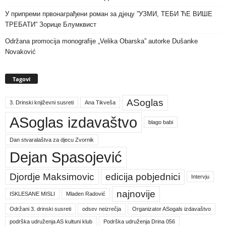
У припреми првонаграђени роман за дјецу ”УЗМИ, ТЕБИ ЋЕ ВИШЕ
ТРЕБАТИ” Зорице Блумквист
Održana promocija monografije „Velika Obarska” autorke Dušanke
Novaković
Tagovi
ASoglas
3. Drinski književni susreti
Ana Tikveša
ASoglas izdavaštvo
blago babi
Dan stvaralaštva za djecu Zvornik
Dejan Spasojević
Djordje Maksimovic
edicija pobjednici
Intervju
najnovije
ISKLESANE MISLI
Mladen Radović
Održani 3. drinski susreti
odsev neizrečja
Organizator ASogals izdavaštvo
podrška udruženja AS kultuni klub
Podrška udruženja Drina 056