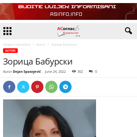
ASoglas Izdavaštvo
Autori
Зорица Бабурски
AUTORI
Зорица Бабурски
Autor
Dejan Spasojević
-
June 24, 2022
302
0