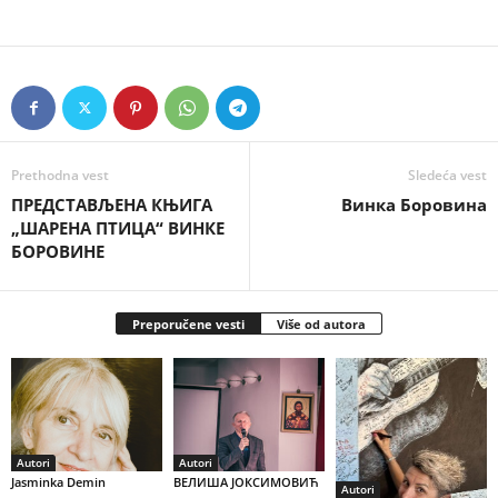
Prethodna vest
Sledeća vest
ПРЕДСТАВЉЕНА КЊИГА
Винка Боровина
„ШАРЕНА ПТИЦА“ ВИНКЕ
БОРОВИНЕ
Preporučene vesti
Više od autora
Autori
Autori
Jasminka Demin
ВЕЛИША ЈОКСИМОВИЋ
Autori