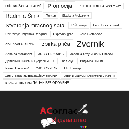
Promocija
priča snežane a topalović
Promocija romana NASLEDJE
Radmila Šinik
Roman
Sladjana Melezović
Stvorenja mračnog sata
TAŠEzonija
treći drinski susreti
Udruzenje umjetnika Beograd
Uspavani grad
vera cvetanović
Zvornik
zbirka priča
ZBIRKA AFORIZAMA
Žena sa maramom
ЈОВО НИКОЛИЋ
Јованка Стојчиновић Николић
Дрински књижевни сусрети 2019
Насљеђе
Радмила Шиник
Ранко Павловић
СЛОВОЧУВАР
ТАШЕзонија
дан стваралаштва за дјецу зворник
девети дрински књижевни сусрети
књига афоризама ПУЦЊИ БЕЗ ОПОМЕНЕ