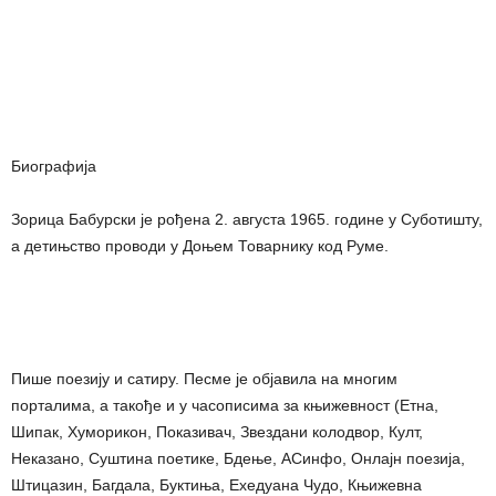
Биографија
Зорица Бабурски је рођена 2. августа 1965. године у Суботишту,
а детињство проводи у Доњем Товарнику код Руме.
Пише поезију и сатиру. Песме је објавила на многим
порталима, а такође и у часописима за књижевност (Етна,
Шипак, Хуморикон, Показивач, Звездани колодвор, Култ,
Неказано, Суштина поетике, Бдење, АСинфо, Онлајн поезија,
Штицазин, Багдала, Буктиња, Ехедуана Чудо, Књижевна