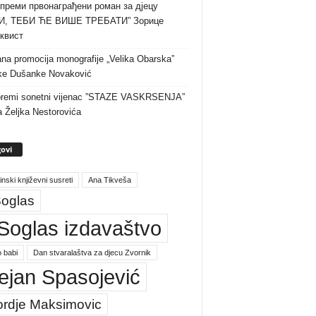
преми првонаграђени роман за дјецу
И, ТЕБИ ЋЕ ВИШЕ ТРЕБАТИ” Зорице
квист
na promocija monografije „Velika Obarska”
ke Dušanke Novaković
premi sonetni vijenac ”STAZE VASKRSENJA”
a Željka Nestorovića
ovi
inski književni susreti
Ana Tikveša
oglas
Soglas izdavaštvo
 babi
Dan stvaralaštva za djecu Zvornik
ejan Spasojević
ordje Maksimovic