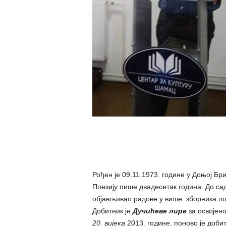
Рођен је 09.11.1973. године у Доњој Бр
Поезију пише двадесетак година. До сада
објављивао радове у више зборника по
Добитник је
Дучићеве лире
за освојен
20. вијека
2013. године, поново је доби