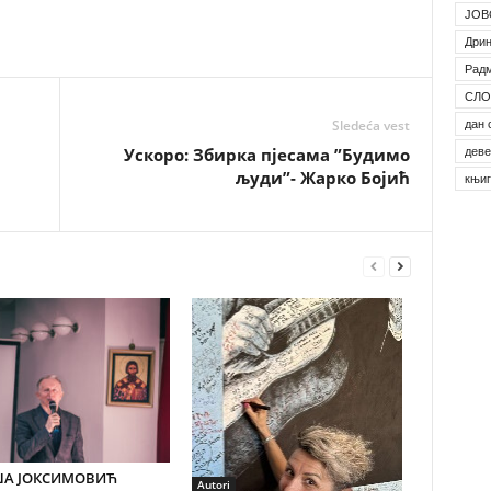
ЈОВ
Дрин
Рад
СЛО
Sledeća vest
дан 
Ускоро: Збирка пјесама ”Будимо
деве
људи”- Жарко Бојић
књи
А ЈОКСИМОВИЋ
Autori