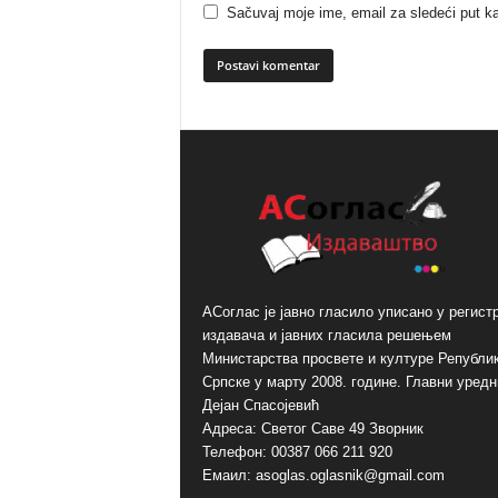
Sačuvaj moje ime, email za sledeći put 
A
l
t
e
r
n
a
t
i
АСоглас је јавно гласило уписано у регист
v
издавача и јавних гласила решењем
e
Министарства просвете и културе Републи
:
Српске у марту 2008. године. Главни уредн
Дејан Спасојевић
Адреса: Светог Саве 49 Зворник
Телефон: 00387 066 211 920
Емаил: asoglas.oglasnik@gmail.com