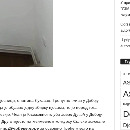
У при
”УЗМ
Блум
Održa
autor
U pri
autor
Tag
3. Dr
AS
A
ијесници, општина Лукавац. Тренутно живи у Добоју.
blago
 је објавио једну збирку пјесама, те је поред тога
D
езије. Члан је Књижевног клуба
Јован Дучић
у Добоју.
о Друго мјесто на књижевном конкурсу
Српске голготе
Dj
тник
Дучићеве лире
за освојено Треће мјесто на