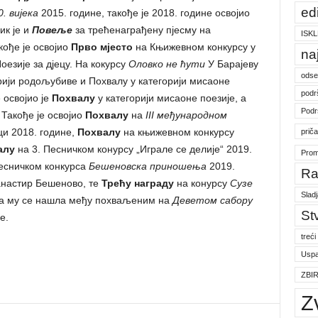
ed
. вијека
2015. године, такође је 2018. године освојио
ик је и
Повеље
за трећенаграђену пјесму на
ISKL
акође је освојио
Прво мјесто
на Књижевном конкурсу у
na
оезије за дјецу. На кокурсу
Оловко не ћути
У Барајеву
odse
рији родољубиве и Похвалу у категорији мисаоне
podr
 освојио је
Похвалу
у категорији мисаоне поезије, а
Podr
 Такође је освојио
Похвалу
на
III
међународном
и 2018. године,
Похвалу
на књижевном конкурсу
prič
алу
на 3. Песничком конурсу „Играле се делије“ 2019.
Prom
есничком конкурса
Бешеновска приношења
2019.
Ra
анастир Бешеново, те
Трећу награду
на конурсу
Сузе
Slad
ма му се нашла међу похваљеним на
Деветом сабору
St
е.
treći
Uspa
ZBI
Z