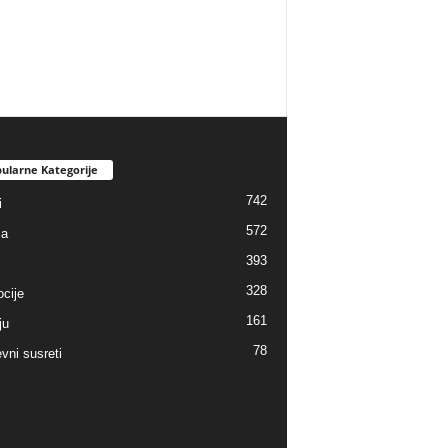
ularne Kategorije
742
i
572
ja
393
328
cije
161
ju
78
vni susreti