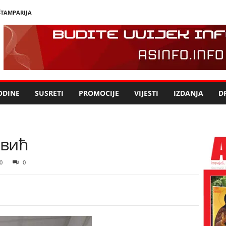
ŠTAMPARIJA
ODINE
SUSRETI
PROMOCIJE
VIJESTI
IZDANJA
DR
овић
0
0