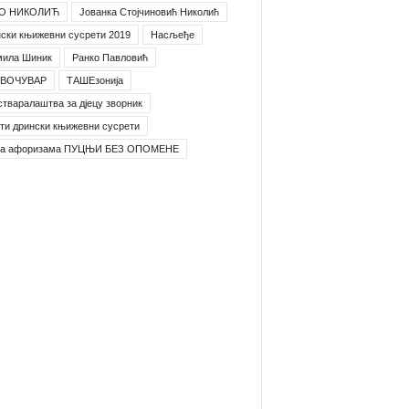
О НИКОЛИЋ
Јованка Стојчиновић Николић
ски књижевни сусрети 2019
Насљеђе
мила Шиник
Ранко Павловић
ВОЧУВАР
ТАШЕзонија
стваралаштва за дјецу зворник
ти дрински књижевни сусрети
га афоризама ПУЦЊИ БЕЗ ОПОМЕНЕ