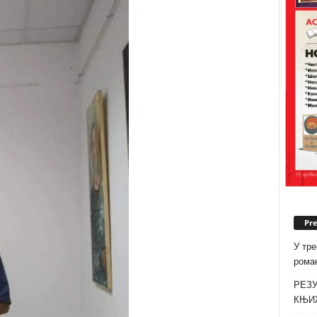
Pr
У тре
роман
РЕЗУ
КЊИ