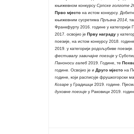
књижевном конкурсу
Српске голготе 20
Прво мјесто
на истом конкурсу. Добитн
књижевним сусретима
Прљача 2014
, т
Франкфурту 2016. године у категорији П
2017. освојио је
Прву награду
у катего
поезије, на истом конкурсу 2018. године
2019. у категорији родољубиве поезије.
фестивалу завичајне поезије
у Суботиц
Паноноси галеб
2019. Године, те
Похв
године. Освојио је и
Друго мјесто
на П
године, који расписује фрушкогорски м
Козаре
у Градишци 2019. године. Пјес
духовне поезије
у Раковици 2019. годин