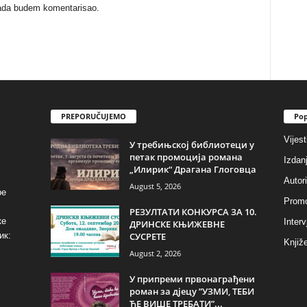
kada budem komentarisao.
PREPORUČUJEMO
Pop
Vijest
У требињској библиотеци у
петак промоција романа
Izdan
„Илирик“ Драгана Глоговца
Autori
August 5, 2026
ре
Promo
РЕЗУЛТАТИ КОНКУРСА ЗА 10.
ке
Interv
ДРИНСКЕ КЊИЖЕВНЕ
СУСРЕТЕ
ик:
Knjiže
August 2, 2026
У припреми првонаграђени
роман за дјецу ”УЗМИ, ТЕБИ
ЋЕ ВИШЕ ТРЕБАТИ”...