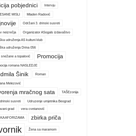
icija pobjednici
Intervju
ESANE MISLI
Mladen Radović
jnovije
Održani 3. drinski susreti
v neizrečja
Organizator ASogals izdavaštvo
ška udruženja AS kultuni klub
ška udruženja Drina 056
Promocija
a snežane a topalović
ocija romana NASLEDJE
dmila Šinik
Roman
jana Melezović
vorenja mračnog sata
TAŠEzonija
 drinski susreti
Udruzenje umjetnika Beograd
vani grad
vera cvetanović
zbirka priča
RKA AFORIZAMA
vornik
Žena sa maramom