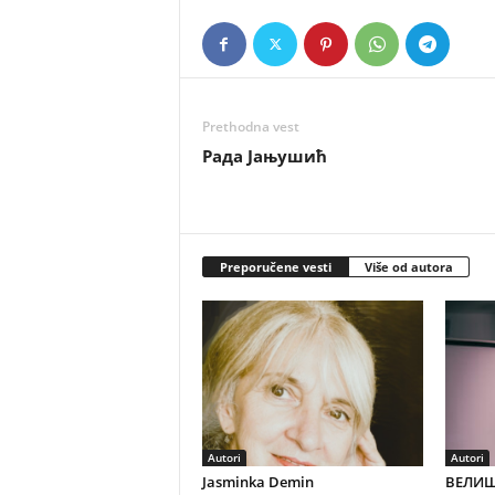
Prethodna vest
Рада Јањушић
Preporučene vesti
Više od autora
Autori
Autori
Jasminka Demin
ВЕЛИШ