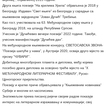
Друга књига поезије ”На крилима Урила” објављена је 2018 у
Београду. Издавач ”Свет књиге” из Београда у сарадњи са
књижевном заједницом ”Јован Дучић” Требиње.
Као гост, учествовала на 63. Међународном сајму књига у
Београду 2018, на штанду Републике Српске.
Учесник је ”Дучићевих вечери поезије” 2022 године. Такође,
учесник манифестације ”Дучићев дан”.
На међународном књижевном конкурсу, СВЕТОСАВСКА ЗВОНА-
”Поезија шапуће у нама”, у Аустрији 2020, осваја друго мјесто за
пјесму ”ЧУВАРИ”’.
Добитница многобројних плакета и диплома, међу којима
посебно драга диплома за освојено треће мјесто на ”Х
МЕЂУНАРОДНОМ ЛИТЕРАРНОМ ФЕСТИВАЛУ’, Руско-
Црногорског пријатељства.
Поезију и кратке приче објављуивала у ”Књижевним новинама”
Србије и многим ел.часописима.
Знатижељом према писаној ријечи својим радом показује
интерес на литерарном изражавању и комуникацији; свој