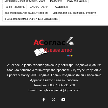
Дрински књижевни сусрети 2019
Насљеђе
Радмила Шиник
Ранко Павловић
СЛОВОЧУВАР
ТАШЕзонија
дан стваралаштва за дјецу зворник
девети дрински књижевни сусрети
књига афоризама ПУЦЊИ БЕЗ ОПОМЕНЕ
АСоглас је јавно гласило уписано у регистре издавача и јавних
гласила решењем Министарства просвете и културе Републике
Српске у марту 2008. године. Главни уредник: Дејан Спасојевић
Адреса: Светог Саве 49 Зворник
Телефон: 00387 066 211 920
Емаил: asoglas.oglasnik@gmail.com