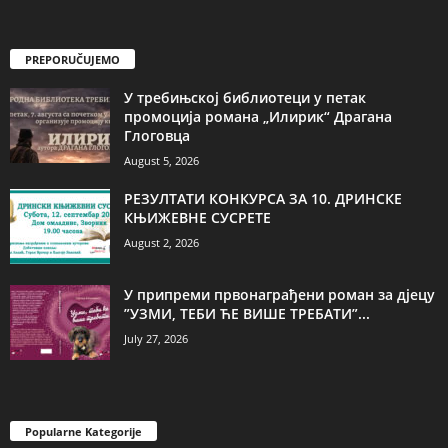
PREPORUČUJEMO
У требињској библиотеци у петак
промоција романа „Илирик“ Драгана
Глоговца
August 5, 2026
РЕЗУЛТАТИ КОНКУРСА ЗА 10. ДРИНСКЕ
КЊИЖЕВНЕ СУСРЕТЕ
August 2, 2026
У припреми првонаграђени роман за дјецу
”УЗМИ, ТЕБИ ЋЕ ВИШЕ ТРЕБАТИ”...
July 27, 2026
Popularne Kategorije