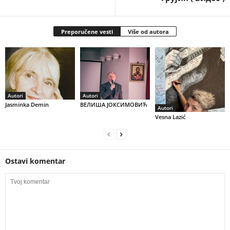
Preporučene vesti
Više od autora
Autori
Autori
Jasminka Demin
ВЕЛИША ЈОКСИМОВИЋ
Autori
Vesna Lazić
Ostavi komentar