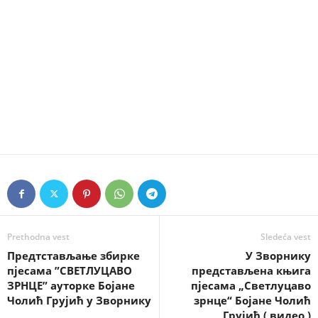
Prethodna vest
Sledeća vest
Предтстављање збирке
У Зворнику
пјесама ”СВЕТЛУЦАВО
представљена књига
ЗРНЦЕ” ауторке Бојане
пјесама „Светлуцаво
Чолић Грујић у Зворнику
зрнце“ Бојане Чолић
Грујић ( видео )