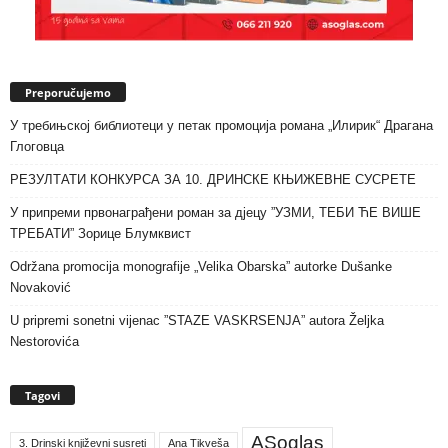
Preporučujemo
У требињској библиотеци у петак промоција романа „Илирик“ Драгана
Глоговца
РЕЗУЛТАТИ КОНКУРСА ЗА 10. ДРИНСКЕ КЊИЖЕВНЕ СУСРЕТЕ
У припреми првонаграђени роман за дјецу ”УЗМИ, ТЕБИ ЋЕ ВИШЕ
ТРЕБАТИ” Зорице Блумквист
Održana promocija monografije „Velika Obarska” autorke Dušanke
Novaković
U pripremi sonetni vijenac ”STAZE VASKRSENJA” autora Željka
Nestorovića
Tagovi
ASoglas
3. Drinski književni susreti
Ana Tikveša