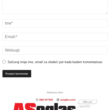
Sačuvaj moje ime, email za sledeći put kada budem komentarisao.
A
l
- Reklamni blok -
t
e
r