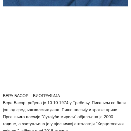
ВЕРА БАСОР – БИОГРАФИЈА
Вера Басор, рођена је 10.10.1974 у Требињу. Писањем се бави
још од средњошколских дана. Пише поезију и кратке приче.
Прва књига поезије ”Лутајући мириси” објављена је 2000
године, а заступљена је у пјесничкој антологији ”Херцеговачки
вијенац”, објављеној 2015 године.