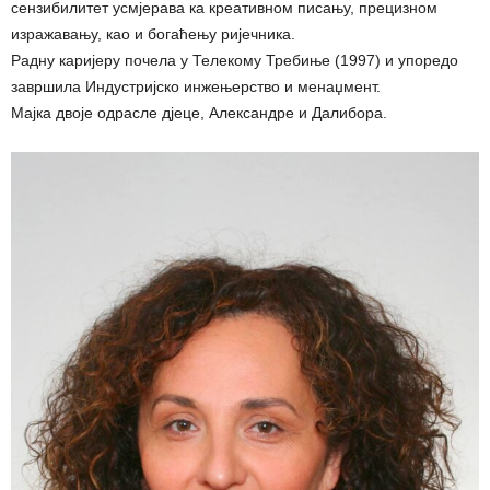
сензибилитет усмјерава ка креативном писању, прецизном
изражавању, као и богаћењу ријечника.
Радну каријеру почела у Телекому Требиње (1997) и упоредо
завршила Индустријско инжењерство и менаџмент.
Мајка двоје одрасле дјеце, Александре и Далибора.