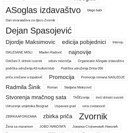
ASoglas izdavaštvo
blago babi
Dan stvaralaštva za djecu Zvornik
Dejan Spasojević
Djordje Maksimovic
edicija pobjednici
Intervju
najnovije
ISKLESANE MISLI
Mladen Radović
Održani 3. drinski susreti
odsev neizrečja
Organizator ASogals izdavaštvo
podrška udruženja AS kultuni klub
Podrška udruženja Drina 056
Promocija
priča snežane a topalović
Promocija romana NASLEDJE
Radmila Šinik
Roman
Sladjana Melezović
Stvorenja mračnog sata
TAŠEzonija
treći drinski susreti
Udruzenje umjetnika Beograd
Uspavani grad
vera cvetanović
Zvornik
zbirka priča
ZBIRKA AFORIZAMA
Žena sa maramom
ЈОВО НИКОЛИЋ
Јованка Стојчиновић Николић