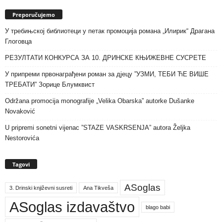
Preporučujemo
У требињској библиотеци у петак промоција романа „Илирик“ Драгана
Глоговца
РЕЗУЛТАТИ КОНКУРСА ЗА 10. ДРИНСКЕ КЊИЖЕВНЕ СУСРЕТЕ
У припреми првонаграђени роман за дјецу ”УЗМИ, ТЕБИ ЋЕ ВИШЕ
ТРЕБАТИ” Зорице Блумквист
Održana promocija monografije „Velika Obarska” autorke Dušanke
Novaković
U pripremi sonetni vijenac ”STAZE VASKRSENJA” autora Željka
Nestorovića
Tagovi
ASoglas
3. Drinski književni susreti
Ana Tikveša
ASoglas izdavaštvo
blago babi