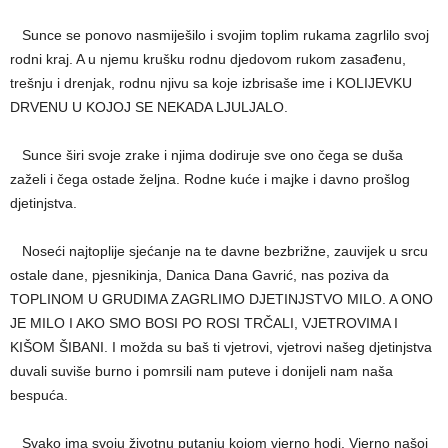
Sunce se ponovo nasmiješilo i svojim toplim rukama zagrlilo svoj
rodni kraj. A u njemu krušku rodnu djedovom rukom zasađenu,
trešnju i drenjak, rodnu njivu sa koje izbrisaše ime i KOLIJEVKU
DRVENU U KOJOJ SE NEKADA LJULJALO.
Sunce širi svoje zrake i njima dodiruje sve ono čega se duša
zaželi i čega ostade željna. Rodne kuće i majke i davno prošlog
djetinjstva.
Noseći najtoplije sjećanje na te davne bezbrižne, zauvijek u srcu
ostale dane, pjesnikinja, Danica Dana Gavrić, nas poziva da
TOPLINOM U GRUDIMA ZAGRLIMO DJETINJSTVO MILO. A ONO
JE MILO I AKO SMO BOSI PO ROSI TRČALI, VJETROVIMA I
KIŠOM ŠIBANI. I možda su baš ti vjetrovi, vjetrovi našeg djetinjstva
duvali suviše burno i pomrsili nam puteve i donijeli nam naša
bespuća.
Svako ima svoju životnu putanju kojom vjerno hodi. Vjerno našoj