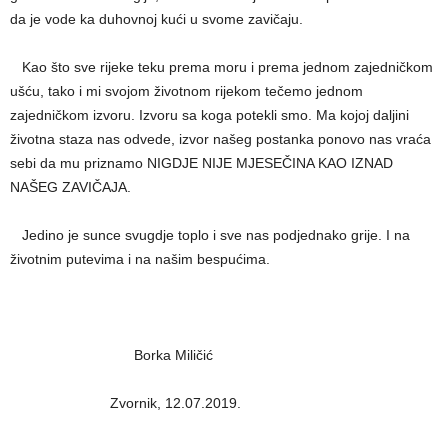
da je vode ka duhovnoj kući u svome zavičaju.
Kao što sve rijeke teku prema moru i prema jednom zajedničkom
ušću, tako i mi svojom životnom rijekom tečemo jednom
zajedničkom izvoru. Izvoru sa koga potekli smo. Ma kojoj daljini
životna staza nas odvede, izvor našeg postanka ponovo nas vraća
sebi da mu priznamo NIGDJE NIJE MJESEČINA KAO IZNAD
NAŠEG ZAVIČAJA.
Jedino je sunce svugdje toplo i sve nas podjednako grije. I na
životnim putevima i na našim bespućima.
Borka Miličić
Zvornik, 12.07.2019.