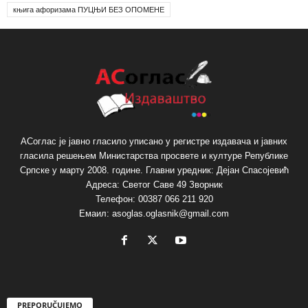
књига афоризама ПУЦЊИ БЕЗ ОПОМЕНЕ
АСоглас је јавно гласило уписано у регистре издавача и јавних
гласила решењем Министарства просвете и културе Републике
Српске у марту 2008. године. Главни уредник: Дејан Спасојевић
Адреса: Светог Саве 49 Зворник
Телефон: 00387 066 211 920
Емаил: asoglas.oglasnik@gmail.com
PREPORUČUJEMO