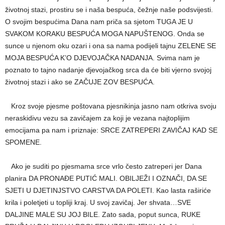
životnoj stazi, prostiru se i naša bespuća, čežnje naše podsvijesti.
O svojim bespućima Dana nam priča sa sjetom TUGA JE U
SVAKOM KORAKU BESPUĆA MOGA NAPUŠTENOG. Onda se
sunce u njenom oku ozari i ona sa nama podijeli tajnu ZELENE SE
MOJA BESPUĆA K’O DJEVOJAČKA NADANJA. Svima nam je
poznato to tajno nadanje djevojačkog srca da će biti vjerno svojoj
životnoj stazi i ako se ZAČUJE ZOV BESPUĆA.
Kroz svoje pjesme poštovana pjesnikinja jasno nam otkriva svoju
neraskidivu vezu sa zavičajem za koji je vezana najtoplijim
emocijama pa nam i priznaje: SRCE ZATREPERI ZAVIČAJ KAD SE
SPOMENE.
Ako je suditi po pjesmama srce vrlo često zatreperi jer Dana
planira DA PRONAĐE PUTIĆ MALI. OBILJEŽI I OZNAČI, DA SE
SJETI U DJETINJSTVO CARSTVA DA POLETI. Kao lasta raširiće
krila i poletjeti u topliji kraj. U svoj zavičaj. Jer shvata…SVE
DALJINE MALE SU JOJ BILE. Zato sada, poput sunca, RUKE