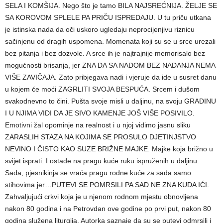
SELA I KOMŠIJA. Nego što je tamo BILA NAJSREĆNIJA. ŽELJE SE
SA KOROVOM SPLELE PA PRIČU ISPREDAJU. U tu priču utkana
je istinska nada da oči uskoro ugledaju neprocijenjivu riznicu
sačinjenu od dragih uspomena. Momenata koji su se u srce urezali
bez pitanja i bez dozvole. A srce ih je najtrajnije memorisalo bez
mogućnosti brisanja, jer ZNA DA SA NADOM BEZ NADANJA NEMA
VIŠE ZAVIČAJA. Zato pribjegava nadi i vjeruje da ide u susret danu
u kojem će moći ZAGRLITI SVOJA BESPUĆA. Srcem i dušom
svakodnevno to čini. Pušta svoje misli u daljinu, na svoju GRADINU
I U NJIMA VIDI DA JE SIVO KAMENJE JOŠ VIŠE POSIVILO.
Emotivni žal opominje na realnost i u njoj vidimo jasnu sliku
ZARASLIH STAZA NA KOJIMA SE PROSULO DJETINJSTVO
NEVINO I ČISTO KAO SUZE BRIŽNE MAJKE. Majke koja brižno u
svijet isprati. I ostade na pragu kuće ruku ispruženih u daljinu.
Sada, pjesnikinja se vraća pragu rodne kuće za sada samo
stihovima jer…PUTEVI SE POMRSILI PA SAD NE ZNA KUDA IĆI.
Zahvaljujući crkvi koja je u njenom rodnom mjestu obnovljena
nakon 80 godina i na Petrovdan ove godine po prvi put, nakon 80
godina služena liturgija, Autorka saznaje da su se putevi odmrsili i