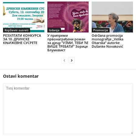
Književni susreti
Izdanja
Promocije
РЕЗУЛТАТИ КОНКУРСА
У припреми
Održana promocija
ЗА 10. ДРИНСКЕ
првонаграђени роман
monografije „Velika
КЊИЖЕВНЕ СУСРЕТЕ
за дјецу ”УЗМИ, ТЕБИ ЋЕ
Obarska” autorke
ВИШЕ ТРЕБАТИ” Зорице
Dušanke Novaković
Блумквист
Ostavi komentar