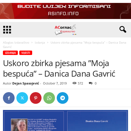
ASoglas Izdavaštvo
Izdanja
Uskoro zbirka pjesama ”Moja bespuća” – Danica Dana
Gavrić
IZDANJA
VIJESTI
Uskoro zbirka pjesama ”Moja
bespuća” – Danica Dana Gavrić
Autor
Dejan Spasojević
-
October 7, 2019
572
0