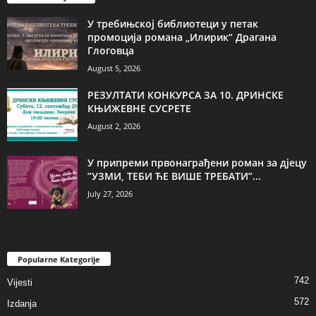
У требињској библиотеци у петак
промоција романа „Илирик“ Драгана
Глоговца
August 5, 2026
РЕЗУЛТАТИ КОНКУРСА ЗА 10. ДРИНСКЕ
КЊИЖЕВНЕ СУСРЕТЕ
August 2, 2026
У припреми првонаграђени роман за дјецу
”УЗМИ, ТЕБИ ЋЕ ВИШЕ ТРЕБАТИ”...
July 27, 2026
Popularne Kategorije
742
Vijesti
572
Izdanja