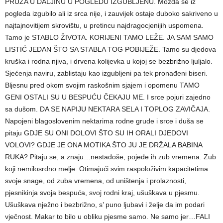
PRUŽA U DALJINU U POGLEDU IZGUBLJENU. Možda se iz
pogleda izgubilo ali iz srca nije, i zauvijek ostaje duboko sakriveno u
najtajnovitijem skrovištu, u pretincu najdragocjenijih uspomena.
Tamo je STABLO ŽIVOTA. KORIJENI TAMO LEŽE. JA SAM SAMO
LISTIĆ JEDAN ŠTO SA STABLA TOG POBIJEŽE. Tamo su djedova
kruška i rodna njiva, i drvena kolijevka u kojoj se bezbrižno ljuljalo.
Sjećenja naviru, zablistaju kao izgubljeni pa tek pronađeni biseri.
Bljesnu pred okom svojim raskošnim sjajem i opomenu TAMO
GENI OSTALI SU U BESPUĆU ČEKAJU ME. I srce pojuri zajedno
sa dušom. DA SE NAPIJU NEKTARA SELA I TOPLOG ZAVIČAJA.
Napojeni blagoslovenim nektarima rodne grude i srce i duša se
pitaju GDJE SU ONI DOLOVI ŠTO SU IH ORALI DJEDOVI
VOLOVI? GDJE JE ONA MOTIKA ŠTO JU JE DRŽALA BABINA
RUKA? Pitaju se, a znaju…nestadoše, pojede ih zub vremena. Zub
koji nemilosrdno melje. Otimajući svim raspoloživim kapacitetima
svoje snage, od zuba vremena, od uništenja i prolaznosti,
pjesnikinja svoja bespuća, svoj rodni kraj, ušuškava u pjesmu.
Ušuškava nježno i bezbrižno, s’ puno ljubavi i želje da im podari
vječnost. Makar to bilo u obliku pjesme samo. Ne samo jer…FALI