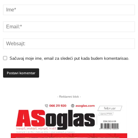
Sačuvaj moje ime, email za sledeći put kada budem komentarisao.
A
l
- Reklamni blok -
t
e
r
n
a
t