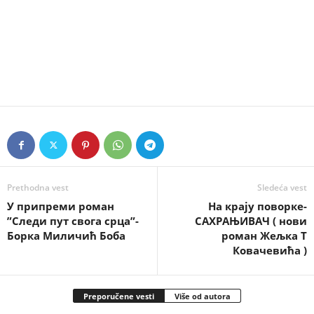
Prethodna vest
Sledeća vest
У припреми роман
На крају поворке-
”Следи пут свога срца”-
САХРАЊИВАЧ ( нови
Борка Миличић Боба
роман Жељка Т
Ковачевића )
Preporučene vesti
Više od autora