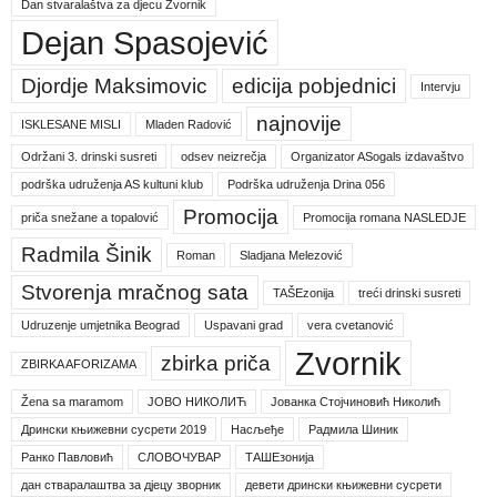
Dan stvaralaštva za djecu Zvornik
Dejan Spasojević
Djordje Maksimovic
edicija pobjednici
Intervju
najnovije
ISKLESANE MISLI
Mladen Radović
Održani 3. drinski susreti
odsev neizrečja
Organizator ASogals izdavaštvo
podrška udruženja AS kultuni klub
Podrška udruženja Drina 056
Promocija
priča snežane a topalović
Promocija romana NASLEDJE
Radmila Šinik
Roman
Sladjana Melezović
Stvorenja mračnog sata
TAŠEzonija
treći drinski susreti
Udruzenje umjetnika Beograd
Uspavani grad
vera cvetanović
Zvornik
zbirka priča
ZBIRKA AFORIZAMA
Žena sa maramom
ЈОВО НИКОЛИЋ
Јованка Стојчиновић Николић
Дрински књижевни сусрети 2019
Насљеђе
Радмила Шиник
Ранко Павловић
СЛОВОЧУВАР
ТАШЕзонија
дан стваралаштва за дјецу зворник
девети дрински књижевни сусрети