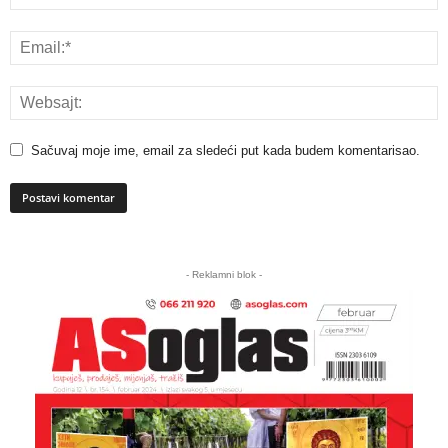
Sačuvaj moje ime, email za sledeći put kada budem komentarisao.
A
l
- Reklamni blok -
t
e
r
n
a
t
i
v