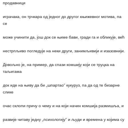
продавници
играчака, он трчкара од једног до другог књижевног мотива, па
се
може учинити да, још док се њиме бави, гради га и обликује, већ
нестрпљиво погледује на неки други, занимљивији и изазовнији.
Довољно је, на пример, да спази комшију који се труцка на
таљигама
док иде на њиву да би „шпартао“ кукуруз, па да од те бизарне
слике
очас склопи причу о чему и на који начин комшија размишља, и
развије читаву једну „психологију“ и људи и времена у којима су