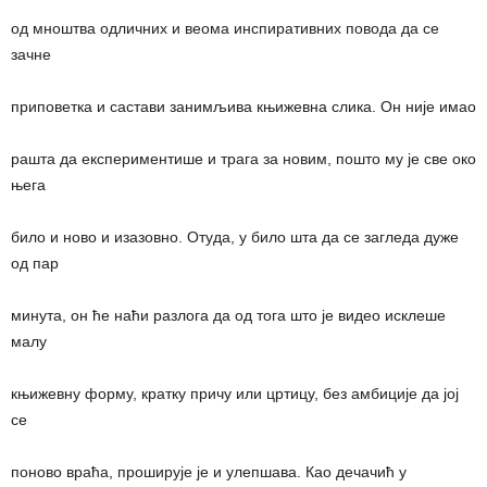
од мноштва одличних и веома инспиративних повода да се
зачне
приповетка и састави занимљива књижевна слика. Он није имао
рашта да експериментише и трага за новим, пошто му је све око
њега
било и ново и изазовно. Отуда, у било шта да се загледа дуже
од пар
минута, он ће наћи разлога да од тога што је видео исклеше
малу
књижевну форму, кратку причу или цртицу, без амбиције да јој
се
поново враћа, проширује је и улепшава. Као дечачић у