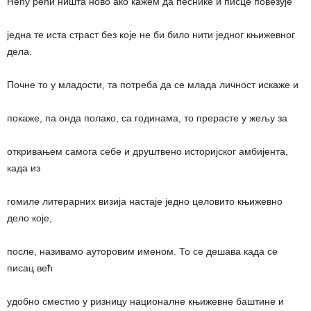
Нећу рећи ништа ново ако кажем да песнике и писце повезује
једна те иста страст без које не би било нити једног књижевног
дела.
Почне то у младости, та потреба да се млада личност искаже и
покаже, па онда полако, са годинама, то прерасте у жељу за
откривањем самога себе и друштвено историјског амбијента,
када из
гомиле литерарних визија настаје једно целовито књижевно
дело које,
после, називамо ауторовим именом. То се дешава када се
писац већ
удобно сместио у ризницу националне књижевне баштине и