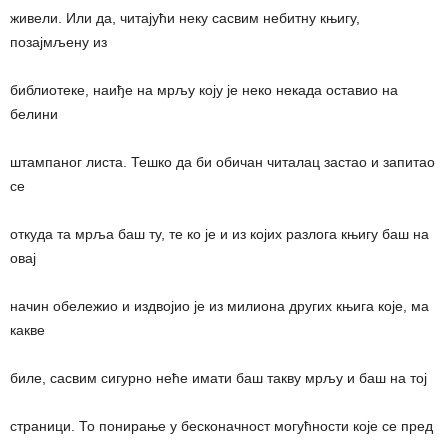
живели. Или да, читајући неку сасвим небитну књигу,
позајмљену из
библиотеке, наиђе на мрљу коју је неко некада оставио на
белини
штампаног листа. Тешко да би обичан читалац застао и запитао
се
откуда та мрља баш ту, те ко је и из којих разлога књигу баш на
овај
начин обележио и издвојио је из милиона других књига које, ма
какве
биле, сасвим сигурно неће имати баш такву мрљу и баш на тој
страници. То понирање у бесконачност могућности које се пред