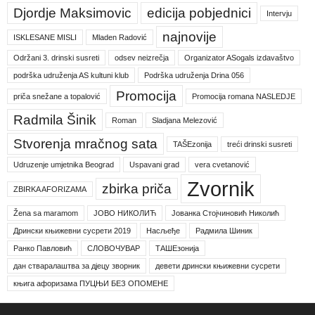
Djordje Maksimovic
edicija pobjednici
Intervju
najnovije
ISKLESANE MISLI
Mladen Radović
Održani 3. drinski susreti
odsev neizrečja
Organizator ASogals izdavaštvo
podrška udruženja AS kultuni klub
Podrška udruženja Drina 056
Promocija
priča snežane a topalović
Promocija romana NASLEDJE
Radmila Šinik
Roman
Sladjana Melezović
Stvorenja mračnog sata
TAŠEzonija
treći drinski susreti
Udruzenje umjetnika Beograd
Uspavani grad
vera cvetanović
Zvornik
zbirka priča
ZBIRKA AFORIZAMA
Žena sa maramom
ЈОВО НИКОЛИЋ
Јованка Стојчиновић Николић
Дрински књижевни сусрети 2019
Насљеђе
Радмила Шиник
Ранко Павловић
СЛОВОЧУВАР
ТАШЕзонија
дан стваралаштва за дјецу зворник
девети дрински књижевни сусрети
књига афоризама ПУЦЊИ БЕЗ ОПОМЕНЕ