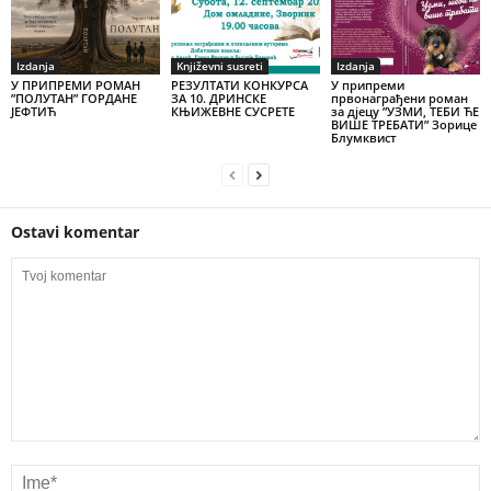
Izdanja
Književni susreti
Izdanja
У ПРИПРЕМИ РОМАН
РЕЗУЛТАТИ КОНКУРСА
У припреми
”ПОЛУТАН” ГОРДАНЕ
ЗА 10. ДРИНСКЕ
првонаграђени роман
ЈЕФТИЋ
КЊИЖЕВНЕ СУСРЕТЕ
за дјецу ”УЗМИ, ТЕБИ ЋЕ
ВИШЕ ТРЕБАТИ” Зорице
Блумквист
Ostavi komentar