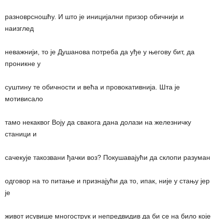
разноврсношћу. И што је иницијални призор обичнији и
наизглед
неважнији, то је Душанова потреба да уђе у његову бит, да
проникне у
суштину те обичности и већа и провокативнија. Шта је
мотивисало
тамо некаквог Воју да свакога дана долази на железничку
станици и
сачекује такозвани ђачки воз? Покушавајући да склопи разуман
одговор на то питање и признајући да то, ипак, није у стању јер
је
живот исувише многострук и непредвидив да би се на било које