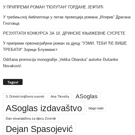
У ПРИПРЕМИ РОМАН ”ПОЛУТАН” ГОРДАНЕ ЈЕФТИЋ
У требињској библиотеци у петак промоција романа „Илирик“ Драгана
Глоговца
РЕЗУЛТАТИ КОНКУРСА ЗА 10. ДРИНСКЕ КЊИЖЕВНЕ СУСРЕТЕ
У припреми првонаграђени роман за дјецу ”УЗМИ, ТЕБИ ЋЕ ВИШЕ
ТРЕБАТИ” Зорице Блумквист
Održana promocija monografije „Velika Obarska” autorke Dušanke
Novaković
Tagovi
ASoglas
3. Drinski književni susreti
Ana Tikveša
ASoglas izdavaštvo
blago babi
Dan stvaralaštva za djecu Zvornik
Dejan Spasojević