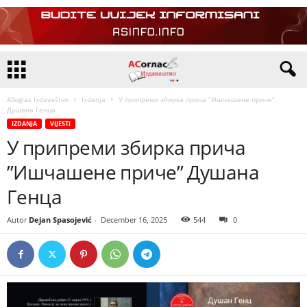
ASoglas Izdavaštvo
Izdanja
У припреми збирка прича ”Ишчашене приче”
Душана Генца
IZDANJA
VIJESTI
У припреми збирка прича
”Ишчашене приче” Душана
Генца
Autor
Dejan Spasojević
-
December 16, 2025
544
0