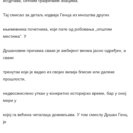
исцртава, ситним графичким знацима.
Тај смисао за детаљ издваја Генца из мноштва других
књижевника почетника, који пате од робовања „општим
местима“. У
Душановим причама сваки је амбијент веома јасно одређен, а
сваки
тренутак који је вадио из својих визија блиске или далеке
прошлости,
недвосмислено уткан у конкретно историјско време, бар у оној
мери у
којој га већина читалаца доживљава. У том смислу Душан Генц
је