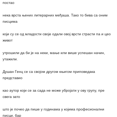
постао
нека врста њених литерарних међаша. Тако то бива са оним
писцима
који су се од младости своје одали овој врсти страсти па и цео
живот
утрошили да би је на неки, мање или више успешан начин,
утажили.
Душан Генц се са својом другом књигом приповедака
представио
као аутор који се за сада не може убројати у ову групу, пре
свега зато
што је почео да пише у годинама у којима професионални
писци, бар