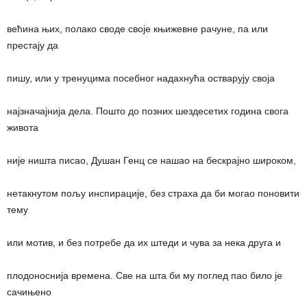
већина њих, полако своде своје књижевне рачуне, па или
престају да
пишу, или у тренуцима посебног надахнућа остварују своја
најзначајнија дела. Пошто до позних шездесетих година свога
живота
није ништа писао, Душан Генц се нашао на бескрајно широком,
нетакнутом пољу инспирације, без страха да би могао поновити
тему
или мотив, и без потребе да их штеди и чува за нека друга и
плодоноснија времена. Све на шта би му поглед пао било је
сачињено