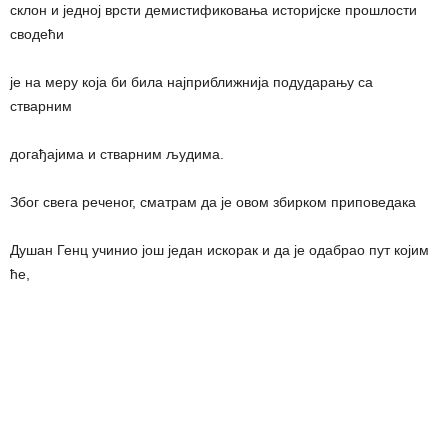
склон и једној врсти демистификовања историјске прошлости
сводећи
је на меру која би била најприближнија подударању са
стварним
догађајима и стварним људима.
Због свега реченог, сматрам да је овом збирком приповедака
Душан Генц учинио још један искорак и да је одабрао пут којим
ће,