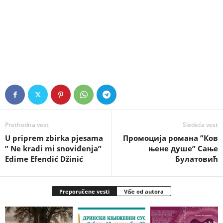
Prethodna vest
Sledeća vest
U priprem zbirka pjesama
Промоција романа ”Ков
” Ne kradi mi snoviđenja”
њене душе” Сање
Edime Efendić Džinić
Булатовић
Preporučene vesti
Više od autora