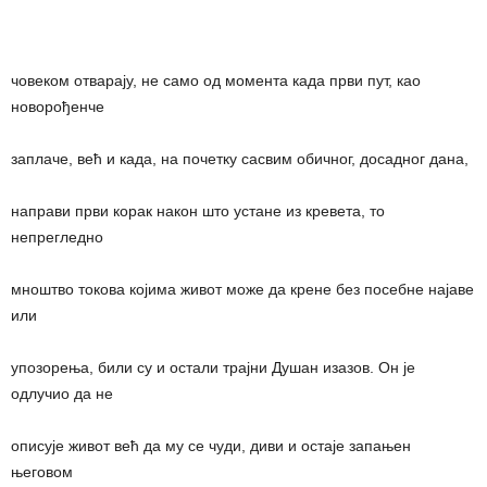
човеком отварају, не само од момента када први пут, као
новорођенче
заплаче, већ и када, на почетку сасвим обичног, досадног дана,
направи први корак након што устане из кревета, то
непрегледно
мноштво токова којима живот може да крене без посебне најаве
или
упозорења, били су и остали трајни Душан изазов. Он је
одлучио да не
описује живот већ да му се чуди, диви и остаје запањен
његовом