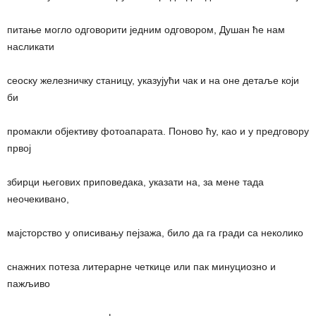
питање могло одговорити једним одговором, Душан ће нам
насликати
сеоску железничку станицу, указујући чак и на оне детаље који
би
промакли објективу фотоапарата. Поново ћу, као и у предговору
првој
збирци његових приповедака, указати на, за мене тада
неочекивано,
мајсторство у описивању пејзажа, било да га гради са неколико
снажних потеза литерарне четкице или пак минуциозно и
пажљиво