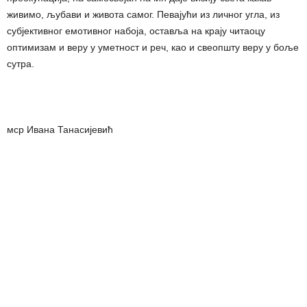
живимо, љубави и живота самог. Певајући из личног угла, из
субјективног емотивног набоја, оставља на крају читаоцу
оптимизам и веру у уметност и реч, као и свеопшту веру у боље
сутра.
мср Ивана Танасијевић