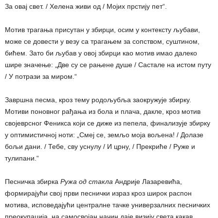
За овај свет. / Хелена живи од / Мојих прстију пет“.
Мотив трагања присутан у збирци, осим у контексту љубави,
може се довести у везу са трагањем за сопством, суштином,
бићем. Зато би љубав у овој збирци као мотив имао далеко
шире значење: „Две су се рањене душе / Састале на истом путу
/ У потрази за миром.“
Завршна песма, кроз тему родољубља заокружује збирку.
Мотиви поновног рађања из бола и плача, дакле, кроз мотив
својеврсног Феникса који се диже из пепела, финализује збирку
у оптимистичној ноти: „Смеј се, земљо моја вољена! / Долазе
бољи дани. / Тебе, сву уснулу / И црну, / Прекриће / Руже и
тулипани.“
Песничка збирка
Ружа од стакла
Андрије Лазаревића,
формирајући свој први песнички израз кроз широк распон
мотива, исповедајући централне тачке универзалних песничких
преокупација, на самосвојан начин даје визију света какав