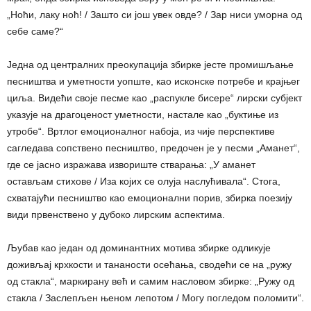
„Ноћи, лаку ноћ! / Зашто си још увек овде? / Зар ниси уморна од
себе саме?“
Једна од централних преокупација збирке јесте промишљање
песништва и уметности уопште, као исконске потребе и крајњег
циља. Видећи своје песме као „распукле бисере“ лирски субјект
указује на драгоценост уметности, настале као „буктиње из
утробе“. Вртлог емоционалног набоја, из чије перспективе
сагледава сопствено песништво, предочен је у песми „Аманет“,
где се јасно изражава извориште стварања: „У аманет
остављам стихове / Иза којих се олуја наслућивала“. Стога,
схватајући песништво као емоционални порив, збирка поезију
види првенствено у дубоко лирским аспектима.
Љубав као један од доминантних мотива збирке одликује
доживљај крхкости и тананости осећања, сводећи се на „ружу
од стакла“, маркирану већ и самим насловом збирке: „Ружу од
стакла / Заслепљен њеном лепотом / Могу погледом поломити“.