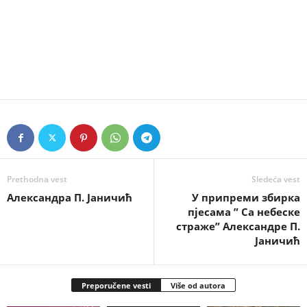
Prethodna vest
Sledeća vest
Александра П. Јаничић
У припреми збирка
пјесама ” Са небеске
страже” Александре П.
Јаничић
Preporučene vesti
Više od autora