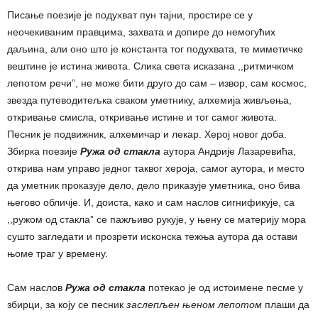
Писање поезије је подухват пун тајни, простире се у
неочекиваним правцима, захвата и допире до немогућих
даљина, али оно што је константа тог подухвата, те миметичке
вештине је истина живота. Слика света исказана ,,ритмичком
лепотом речи”, не може бити друго до сам ‒ извор, сам космос,
звезда путеводитељка сваком уметнику, алхемија живљења,
откривање смисла, откривање истине и тог самог живота.
Песник је подвижник, алхемичар и лекар. Херој новог доба.
Збирка поезије
Ружа од стакла
аутора Андрије Лазаревића,
открива нам управо једног таквог хероја, самог аутора, и место
да уметник проказује дело, дело приказује уметника, оно бива
његово обличје. И, доиста, како и сам наслов сигнификује, са
,,ружом од стакла” се пажљиво рукује, у њену се материју мора
сушто загледати и прозрети исконска тежња аутора да остави
њоме траг у времену.
Сам наслов
Ружа од стакла
потекао је од истоимене песме у
збирци, за коју се песник
заслепљен њеном лепотом
плаши да