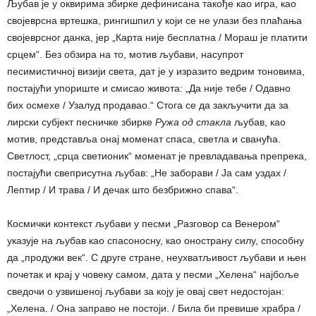
Љубав је у оквирима збирке дефинисана такође као игра, као
својеврсна вртешка, рингишпил у који се не улази без плаћања
својеврсног данка, јер „Карта није бесплатна / Мораш је платити
срцем“. Без обзира на то, мотив љубави, насупрот
песимистичној визији света, дат је у изразито ведрим тоновима,
постајући упориште и смисао живота: „Да није тебе / Одавно
бих осмехе / Узалуд продавао.“ Стога се да закључити да за
лирски субјект песничке збирке
Ружа од стакла
љубав, као
мотив, представља онај моменат спаса, светла и сванућа.
Светлост, „срца светионик“ моменат је превладавања препрека,
постајући свеприсутна љубав: „Не заборави / Ја сам уздах /
Лептир / И трава / И дечак што безбрижно спава“.
Космички контекст љубави у песми „Разговор са Венером“
указује на љубав као спасоносну, као онострану силу, способну
да „продужи век“. С друге стране, неухватљивост љубави и њен
почетак и крај у човеку самом, дата у песми „Хелена“ најбоље
сведочи о узвишеној љубави за коју је овај свет недостојан:
„Хелена. / Она заправо не постоји. / Била би превише храбра /