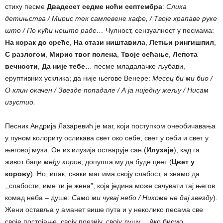
стиху песме
Двадесет седме ноћи септембра
:
Слика
детињства / Мирис тек самлевене кафе, / Твоје храпаве руке
што / По кући нешто раде…
Чулност, сензуалност у песмама:
На корак до среће
,
На стази ништавила
,
Летњи рингишпил
,
С разлогом
,
Мирис твог полена
,
Твоје сећање
,
Лепота
вечности
,
Да није тебе
… песме младалачке љубави,
еруптивних усклика; да није његове Венере:
Месец би ми био /
О клин окачен / Звезде попадале / А ја ниједну жељу / Нисам
изустио.
Песник Андрија Лазаревић је маг, који поступком онеобичавања
у пуном колориту осликава свет око себе, свет у себи и свет у
његовој музи. Он из илузија остварује сан (
Илузије
), кад га
живот баци
међу коров
, допушта му да буде цвет (
Цвет у
корову
). Но, ипак, сваки маг има своју слабост, а знамо да
,,слабости, име ти је жена”, која једина може сачувати тај његов
комад неба ‒ душе:
Само ми чувај небо / Никоме не дај звезду
).
Жени оставља у аманет више пута и у неколико песама све
своје постојање, своју поезију, своју душу… Ако бисмо