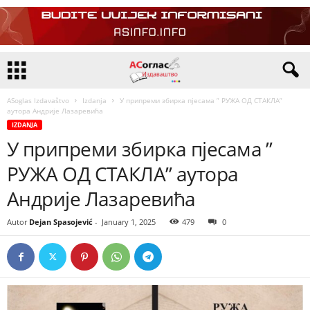
ASoglas Izdavaštvo
Izdanja
У припреми збирка пјесама ” РУЖА ОД СТАКЛА”
аутора Андрије Лазаревића
IZDANJA
У припреми збирка пјесама ”
РУЖА ОД СТАКЛА” аутора
Андрије Лазаревића
Autor
Dejan Spasojević
-
January 1, 2025
479
0