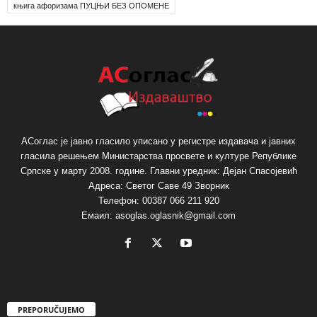
књига афоризама ПУЦЊИ БЕЗ ОПОМЕНЕ
АСоглас је јавно гласило уписано у регистре издавача и јавних
гласила решењем Министарства просвете и културе Републике
Српске у марту 2008. године. Главни уредник: Дејан Спасојевић
Адреса: Светог Саве 49 Зворник
Телефон: 00387 066 211 920
Емаил: asoglas.oglasnik@gmail.com
PREPORUČUJEMO