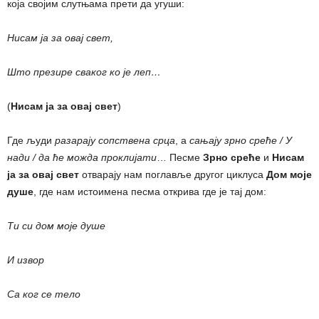
која својим слутњама прети да угуши:
Нисам ја за овај свет,
Што презире сваког ко је леп…
(
Нисам ја за овај свет
)
Где људи
разарају сопствена срца
, а
сањају зрно среће / У
нади / да ће можда проклијати
… Песме
Зрно среће
и
Нисам
ја за овај свет
отварају нам поглавље другог циклуса
Дом моје
душе
, где нам истоимена песма открива где је тај дом:
Ти си дом моје душе
И извор
Са ког се тело