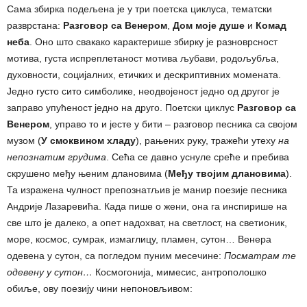
Сама збирка подељена је у три поетска циклуса, тематски
разврстана:
Разговор са Венером
,
Дом моје душе
и
Комад
неба
. Оно што свакако карактерише збирку је разноврсност
мотива, густа испреплетаност мотива љубави, родољубља,
духовности, социјалних, етичких и дескриптивних момената.
Једно густо сито симболике, неодвојеност једно од другог је
заправо упућеност једно на друго. Поетски циклус
Разговор са
Венером
, управо то и јесте у бити ‒ разговор песника са својом
музом (
У смоквином хладу
), рањених руку, тражећи утеху
на
непознатим грудима
. Сећа се давно уснуле среће и пребива
скрушено међу њеним длановима (
Међу твојим длановима
).
Та изражена чулност препознатљив је манир поезије песника
Андрије Лазаревића. Када пише о жени, она га инспирише на
све што је далеко, а опет надохват, на светлост, на светионик,
море, космос, сумрак, измаглицу, пламен, сутон… Венера
одевена у сутон, са погледом пуним месечине:
Посматрам те
одевену у сутон…
Космогонија, мимесис, антрополошко
обиље, ову поезију чини непоновљивом: