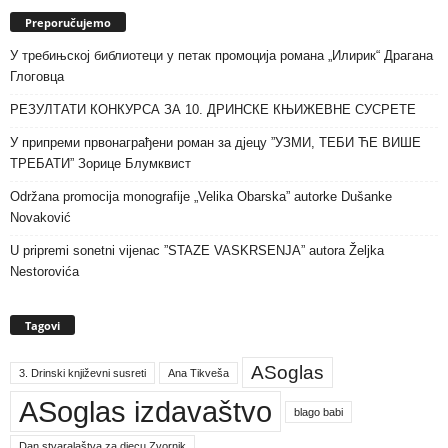
Preporučujemo
У требињској библиотеци у петак промоција романа „Илирик“ Драгана
Глоговца
РЕЗУЛТАТИ КОНКУРСА ЗА 10. ДРИНСКЕ КЊИЖЕВНЕ СУСРЕТЕ
У припреми првонаграђени роман за дјецу ”УЗМИ, ТЕБИ ЋЕ ВИШЕ
ТРЕБАТИ” Зорице Блумквист
Održana promocija monografije „Velika Obarska” autorke Dušanke
Novaković
U pripremi sonetni vijenac ”STAZE VASKRSENJA” autora Željka
Nestorovića
Tagovi
ASoglas
3. Drinski književni susreti
Ana Tikveša
ASoglas izdavaštvo
blago babi
Dan stvaralaštva za djecu Zvornik