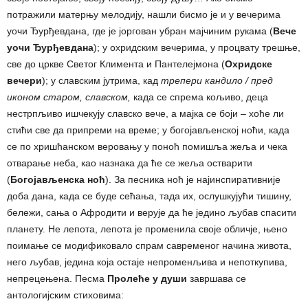
потражили матерњу мелодију, нашли бисмо је и у вечерима
уочи Ђурђевдана, где је јоргован убран мајчиним рукама (
Вече
уочи Ђурђевдана
); у охридским вечерима, у процвату трешње,
све до цркве Светог Климента и Пантелејмона (
Охридске
вечери
); у славским јутрима, кад
трепери кандило / пред
иконом старом, славском,
када се спрема кољиво, деца
нестрпљиво ишчекују славско вече, а мајка се боји ‒ хоће ли
стићи све да припреми на време; у богојављенској ноћи, када
се по хришћанском веровању у поноћ помишља жеља и чека
отварање неба, као назнака да ће се жеља остварити
(
Богојављенска ноћ
). За песника ноћ је најинспиративније
доба дана, када се буде сећања, тада их, ослушкујући тишину,
бележи, сања о Афродити и верује да ће једино љубав спасити
планету. Не лепота, лепота је променила своје обличје, њено
поимање се модификовало спрам савременог начина живота,
него љубав, једина која остаје непроменљива и непоткупива,
непрецењена. Песма
Пролеће у души
завршава се
антологијским стиховима: