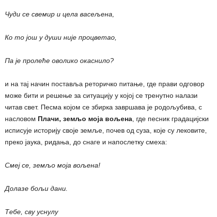
Чуди се свемир и цела васељена,
Ко то још у души није процветао,
Па је пролеће оволико окаснило?
и на тај начин поставља реторичко питање, где прави одговор
може бити и решење за ситуацију у којој се тренутно налази
читав свет. Песма којом се збирка завршава је родољубива, с
насловом
Плачи, земљо моја вољена
, где песник градацијски
исписује историју своје земље, почев од суза, које су лековите,
преко јаука, ридања, до снаге и напослетку смеха:
Смеј се, земљо моја вољена!
Долазе бољи дани.
Тебе, сву уснулу