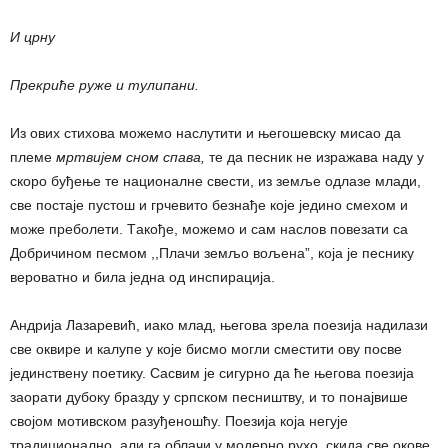
И црну
Прекриће руже и тулипани.
Из ових стихова можемо наслутити и његошевску мисао да
племе
мртвијем сном спава,
те да песник не изражава наду у
скоро буђење те националне свести, из земље одлазе млади,
све постаје пустош и грчевито безнађе које једино смехом и
може преболети. Tакође, можемо и сам наслов повезати са
Добричином песмом ,,Плачи земљо вољена”, која је песнику
вероватно и била једна од инспирација.
Андрија Лазаревић, иако млад, његова зрела поезија надилази
све оквире и калупе у које бисмо могли сместити ову посве
јединствену поетику. Сасвим је сигурно да ће његова поезија
заорати дубоку бразду у српском песништву, и то понајвише
својом мотивском разуђеношћу. Поезија која негује
традиционално, али га облачи у модерно рухо, скида све окове