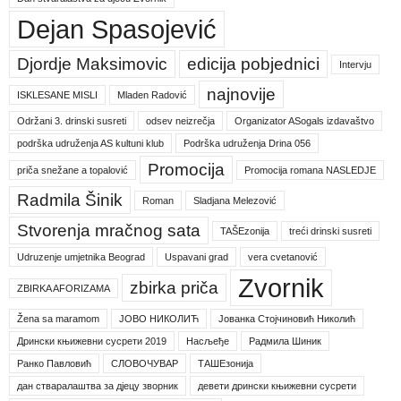
Dejan Spasojević
Djordje Maksimovic
edicija pobjednici
Intervju
najnovije
ISKLESANE MISLI
Mladen Radović
Održani 3. drinski susreti
odsev neizrečja
Organizator ASogals izdavaštvo
podrška udruženja AS kultuni klub
Podrška udruženja Drina 056
Promocija
priča snežane a topalović
Promocija romana NASLEDJE
Radmila Šinik
Roman
Sladjana Melezović
Stvorenja mračnog sata
TAŠEzonija
treći drinski susreti
Udruzenje umjetnika Beograd
Uspavani grad
vera cvetanović
Zvornik
zbirka priča
ZBIRKA AFORIZAMA
Žena sa maramom
ЈОВО НИКОЛИЋ
Јованка Стојчиновић Николић
Дрински књижевни сусрети 2019
Насљеђе
Радмила Шиник
Ранко Павловић
СЛОВОЧУВАР
ТАШЕзонија
дан стваралаштва за дјецу зворник
девети дрински књижевни сусрети