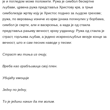
је и погледом може поломити. Ружа је симбол бесмртне
љубави, црвена ружа представља Христову крв, а трње
симболизује жртву коју је Христос поднео за људске грехове;
ружа, по веровању изниче из крви јунака погинулих у борбама,
симбол је смрти, али и васкрсења, а када је од стакла
представља рањиву вечност, крхку узданицу. Ружа од стакла је
страст, горљива љубав, а једино искренољубље везује конце за
вечност, што и сам песник наводи у песми:
Страст ми тиња из очију,
Вреба као грабљивица свој плен.
Убијаћу емоције
Једну по једну,
То је једини начин да те волим.