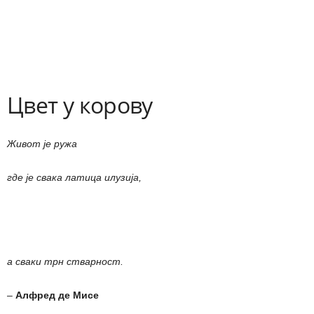
Цвет у корову
Живот је ружа
где је свака латица илузија,
а сваки трн стварност.
‒
Алфред де Мисе