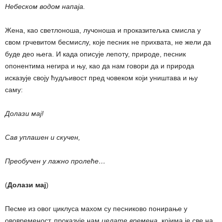
Небеском водом напаја.
Жена, као светлоноша, лучоноша и проказитељка смисла у
свом грчевитом бесмислу, које песник не прихвата, не жели да
буде део њега. И када описује лепоту, природе, песник
опонентима негира и њу, као да нам говори да и природа
исказује своју ћудљивост пред човеком који уништава и њу
саму:
Долази мај!
Сав уплашен и скучен,
Преобучен у лажно пролеће…
(
Долази мај
)
Песме из овог циклуса махом су песниково понирање у
ововременост, проказује нам
џелате времена
, којима је све на