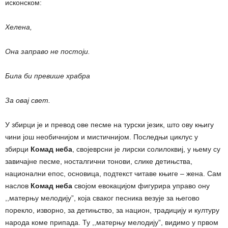
исконском:
Хелена,
Она заправо не постоји.
Била би превише храбра
За овај свет.
У збирци је и превод ове песме на турски језик, што ову књигу
чини још необичнијом и мистичнијом. Последњи циклус у
збирци
Комад неба
, својеврсни је лирски солилоквиј, у њему су
завичајне песме, носталгични тонови, слике детињства,
национални епос, основица, подтекст читаве књиге ‒ жена. Сам
наслов
Комад неба
својом евокацијом фигурира управо ону
,,матерњу мелодију”, која сваког песника везује за његово
порекло, изворно, за детињство, за национ, традицију и културу
народа коме припада. Ту ,,матерњу мелодију”, видимо у првом