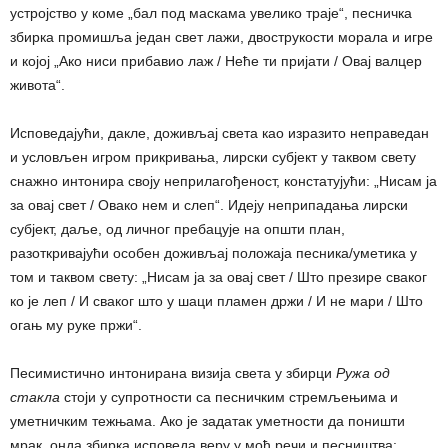
устројство у коме „бал под маскама увелико траје“, песничка
збирка промишља један свет лажи, двострукости морала и игре
и којој „Ако ниси прибавио лаж / Неће ти пријати / Овај валцер
живота“.
Исповедајући, дакле, доживљај света као изразито неправедан
и условљен игром прикривања, лирски субјект у таквом свету
снажно интонира своју неприлагођеност, констатујући: „Нисам ја
за овај свет / Овако нем и слеп“. Идеју неприпадања лирски
субјект, даље, од личног пребацује на општи план,
разоткривајући особен доживљај положаја песника/уметика у
том и таквом свету: „Нисам ја за овај свет / Што презире сваког
ко је леп / И сваког што у шаци пламен држи / И не мари / Што
огањ му руке пржи“.
Песимистично интонирана визија света у збирци
Ружа од
стакла
стоји у супротности са песничким стремљењима и
уметничким тежњама. Ако је задатак уметности да поништи
мрак, онда збирка исповеда веру у моћ речи и песништва: