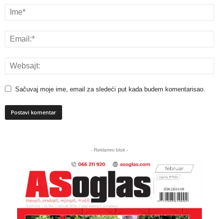
Sačuvaj moje ime, email za sledeći put kada budem komentarisao.
A
l
- Reklamni blok -
t
e
r
n
a
t
i