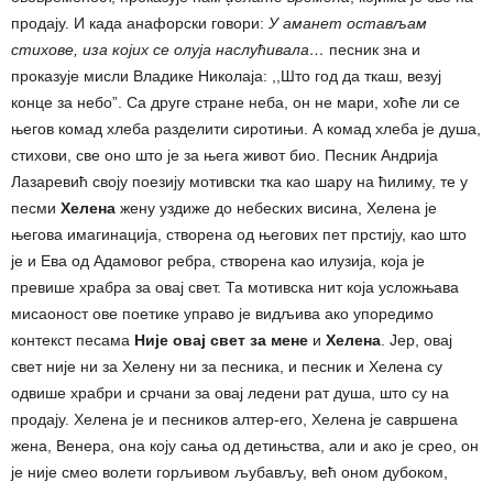
продају. И када анафорски говори:
У аманет остављам
стихове, иза којих се олуја наслућивала…
песник зна и
проказује мисли Владике Николаја: ,,Што год да ткаш, везуј
конце за небо”. Са друге стране неба, он не мари, хоће ли се
његов комад хлеба разделити сиротињи. А комад хлеба је душа,
стихови, све оно што је за њега живот био. Песник Андрија
Лазаревић своју поезију мотивски тка као шару на ћилиму, те у
песми
Хелена
жену уздиже до небеских висина, Хелена је
његова имагинација, створена од његових пет прстију, као што
је и Ева од Адамовог ребра, створена као илузија, која је
превише храбра за овај свет. Та мотивска нит која усложњава
мисаоност ове поетике управо је видљива ако упоредимо
контекст песама
Није овај свет за мене
и
Хелена
. Јер, овај
свет није ни за Хелену ни за песника, и песник и Хелена су
одвише храбри и срчани за овај ледени рат душа, што су на
продају. Хелена је и песников алтер-его, Хелена је савршена
жена, Венера, она коју сања од детињства, али и ако је срео, он
је није смео волети горљивом љубављу, већ оном дубоком,