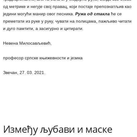
од метрике и негује свој правац, који постаје препознатљив као
једини могући манир овог песника.
Ружа од стакла
ће се
преметати из руке у руку, чувати на полицама, пажљиво читати
и дуго памтити, а засигурно и цитирати.
Невена Милосављевић,
професор српске књижевности и језика
Звечан, 27. 03. 2021.
Између љубави и маске