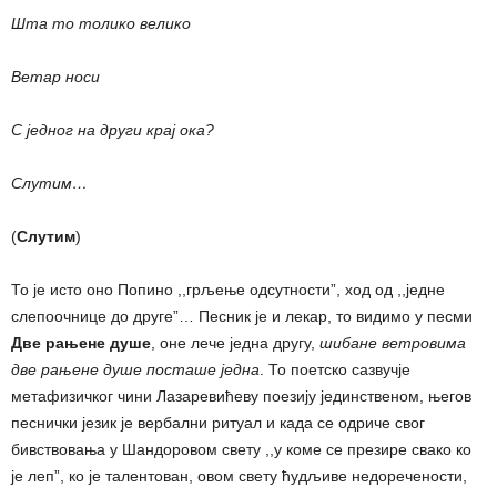
Шта то толико велико
Ветар носи
С једног на други крај ока?
Слутим…
(
Слутим
)
То је исто оно Попино ,,грљење одсутности”, ход од ,,једне
слепоочнице до друге”… Песник је и лекар, то видимо у песми
Две рањене душе
, оне лече једна другу,
шибане ветровима
две рањене душе посташе једна
. То поетско сазвучје
метафизичког чини Лазаревићеву поезију јединственом, његов
песнички језик је вербални ритуал и када се одриче свог
бивствовања у Шандоровом свету ,,у коме се презире свако ко
је леп”, ко је талентован, овом свету ћудљиве недоречености,