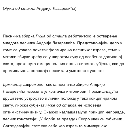
(
Ружа од стакла
Андрије Лазаревића)
Песничка збирка
Ружа од стакла
дебитантско је остварење
младога песника Андрије Лазаревића. Представљајући дело у
коме се уочава почетак формирања песничког израза, теме и
мотиви збирке крећу се у широком луку од особеног доживљај
света, преко пута емоционалних стања лирског субјекта, све до
промишљања положаја песника и уметности уопште.
Доживљај савременог света песничке збирке Андрије
Лазаревића изразито је критички интониран. Промишљајући
друштвено устројство и лични положај у тако конципираном
свету, лирски субјекат
Руже од стакла
не исповеда
оптимистичну визију. Снажно наглашавајући принцип неправде,
песник констатује: „У борби за правду / Скоро увек си губитник“.
Сагледавајући свет око себе као изразито мимикријско