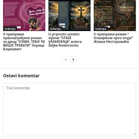
Izdanja
Izdanja
Izdanja
У припреми
U pripremi sonetni
У припреми роман ”
првонаграђени роман
vijenac ”STAZE
Осмијехом кроз олује”
за дјецу ”УЗМИ, ТЕБИ ЋЕ
VASKRSENJA” autora
Жељка Несторовића
ВИШЕ ТРЕБАТИ” Зорице
Željka Nestorovića
Блумквист
Ostavi komentar