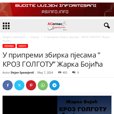
ASoglas Izdavaštvo
Izdanja
У припреми збирка пјесама ” КРОЗ ГОЛГОТУ” Жарка
Бојића
IZDANJA
VIJESTI
У припреми збирка пјесама ”
КРОЗ ГОЛГОТУ” Жарка Бојића
Autor
Dejan Spasojević
-
May 7, 2024
403
0