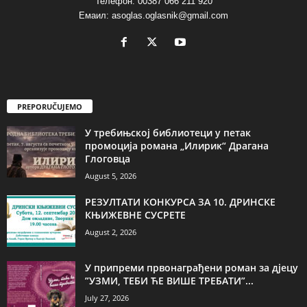
Телефон: 00387 066 211 920
Емаил: asoglas.oglasnik@gmail.com
PREPORUČUJEMO
У требињској библиотеци у петак
промоција романа „Илирик“ Драгана
Глоговца
August 5, 2026
РЕЗУЛТАТИ КОНКУРСА ЗА 10. ДРИНСКЕ
КЊИЖЕВНЕ СУСРЕТЕ
August 2, 2026
У припреми првонаграђени роман за дјецу
”УЗМИ, ТЕБИ ЋЕ ВИШЕ ТРЕБАТИ”...
July 27, 2026