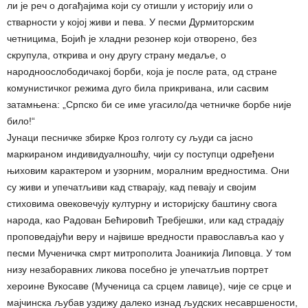
ли је реч о догађајима који су отишли у историју или о
стварности у којој живи и пева. У песми Дурмиторским
четницима, Бојић је хладни резонер који отворено, без
скрупула, открива и ону другу страну медаље, о
народноослободичакој борби, која је после рата, од стране
комунистичког режима дуго била прикривана, или сасвим
затамњена: „Српско би се име угасило/да четничке борбе није
било!“
Јунаци песничке збирке Кроз голготу су људи са јасно
маркираном индивидуалношћу, чији су поступци одређени
њиховим карактером и узорним, моралним вредностима. Они
су живи и упечатљиви кад стварају, кад певају и својим
стиховима овековечују културну и историјску баштину свога
народа, као Радован Бећировић Требјешки, или кад страдају
проповедајући веру и највише вредности православља као у
песми Мученичка смрт митрополита Јоаникија Липовца. У том
низу незаборавних ликова посебно је упечатљив портрет
хероине Вукосаве (Мученица са срцем лавице), чије се срце и
мајчинска љубав уздижу далеко изнад људских несавршености,