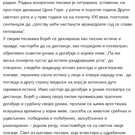
радње. Радња конкретних песама је ситуирана, углавном, на
просторе данашње Црне Горе, у ратне и поратне године Другог
светског рата и у прве године на на почетку XXI века, поетском
сентенцом да „српству неће нестанути мрака/докле год се слави
петокрака“.
У својим песмама Бојић се декларише као песник истине и
правде, настојећи да са дистанце, као посредник и посматрач,
објективно осветли јунаке и догађаје о којима пева: „Па ме
жеља понијела пуста/ да истини раздријешим уста“, да
отворено, следећи традицију епских рапсода и десетерачке
поезије, тиранима саспе истину у лице и отвори народу очи , да
погледа и другу страну медаље на којој је исписана дуго
скривана истина. Иако настоји да догађаје и јунаке посматра са
дистанце, Бојић у свакој својој песми проживљава трагичне
догађаје и судбину својих јунака, пролази са њима кроз тешка
искушења времена у којем живе, саосећа са животом срећних и
уцвељених, победника и побеђених, заљубљених и
разочараних – једном речју, поистовећује се са светом своје
поезије. Свет из његових песама, који егзистира у одређеном