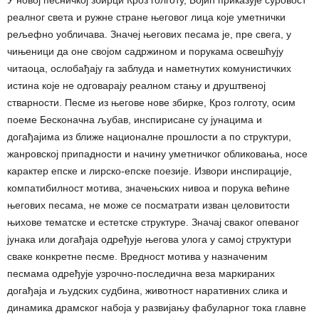
реалног света и ружне стране његовог лица које уметнички
рељефно уобличава. Значеј његових песама је, пре свега, у
чињеници да оне својом садржином и порукама освешћују
читаоца, ослобађају га заблуда и наметнутих комунистичких
истина које не одговарају реалном стању и друштвеној
стварности. Песме из његове нове збирке, Кроз голготу, осим
поеме Бесконачна љубав, инспирисане су јунацима и
догађајима из ближе националне прошлости а по структури,
жанровској припадности и начину уметничког обликовања, носе
карактер епске и лирско-епске поезије. Извори инспирације,
компатибилност мотива, значењских нивоа и порука већине
његових песама, не може се посматрати изван целовитости
њихове тематске и естетске структуре. Значај сваког опеваног
јунака или догађаја одређује његова улога у самој структури
сваке конкретне песме. Вредност мотива у назначеним
песмама одређује узрочно-последична веза маркираних
догађаја и људских судбина, животност наративних слика и
динамика драмског набоја у развијању фабуларног тока главне