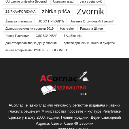
Udruzenje umjetnika Beograd
Uspavani grad
vera cvetanović
Zvornik
zbirka priča
ZBIRKA AFORIZAMA
Žena sa maramom
ЈОВО НИКОЛИЋ
Јованка Стојчиновић Николић
Дрински књижевни сусрети 2019
Насљеђе
Радмила Шиник
Ранко Павловић
СЛОВОЧУВАР
ТАШЕзонија
дан стваралаштва за дјецу зворник
девети дрински књижевни сусрети
књига афоризама ПУЦЊИ БЕЗ ОПОМЕНЕ
АСоглас је јавно гласило уписано у регистре издавача и јавних
гласила решењем Министарства просвете и културе Републике
Српске у марту 2008. године. Главни уредник: Дејан Спасојевић
Адреса: Светог Саве 49 Зворник