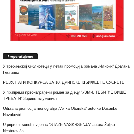
Preporučujemo
У требињској библиотеци у петак промоција романа „Илирик“ Драгана
Глоговца
РЕЗУЛТАТИ КОНКУРСА ЗА 10. ДРИНСКЕ КЊИЖЕВНЕ СУСРЕТЕ
У припреми првонаграђени роман за дјецу ”УЗМИ, ТЕБИ ЋЕ ВИШЕ
ТРЕБАТИ” Зорице Блумквист
Održana promocija monografije „Velika Obarska” autorke Dušanke
Novaković
U pripremi sonetni vijenac ”STAZE VASKRSENJA” autora Željka
Nestorovića