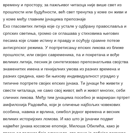
времену и простору, за пажљивог читаоца није више свет из
прошлости или будућности, већ свет тренутка у коме он живи и
у коме међу главним јунацима препознаје
Ехо гласовитих литија које су устале у одбрану православља и
српских светиња, громко се оглашава у стиховима његових
песама које славе истину и правду и осућују срамне потезе
антисрпског режима. У портретисању епских ликова из ближе
прошлости, или својих савременика, па и покретача и вође
великих литија, песник је синтетизовао препознатљива својства
знаменитих имена и генијалних умова из разних времена и
разних средина, како би њихову индивидуалност уградио у
типичне портрете својих епских јунака. Ти јунаци ће живети у
свести читалаца, не само свој живот, већ и живот многих, себи
сличних ликова. Међу тим јунацима посебно је маркиран пртрет
амфилохија Радовића, који је оличење најбољих човекових
особина, навика и врлина, симбол једног времена и весник
великих историјских ломова. И као што је јуначки подвиг
највећег јунака косовске епопеје, Милоша Обилића, како је
време од великог боја одмицало, све више је добијао размере