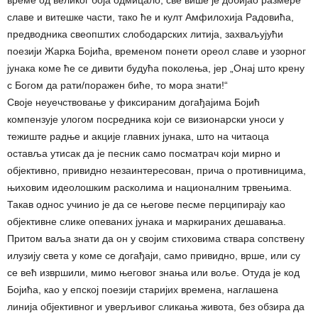
славе и витешке части, тако ће и култ Амфилохија Радовића,
предводника свеопштих слободарских литија, захваљујући
поезији Жарка Бојића, временом понети ореол славе и узорног
јунака коме ће се дивити будућа поколења, јер „Онај што крену
с Богом да рати/поражен биће, то мора знати!“
Своје неуечствовање у фиксираним догађајима Бојић
компензује улогом посредника који се визионарски уноси у
тежиште радње и акције главних јунака, што на читаоца
оставља утисак да је песник само посматрач који мирно и
објективно, привидно незаинтересован, прича о противницима,
њиховим идеолошким расколима и националним трвењима.
Такав однос учинио је да се његове песме перципирају као
објективне слике опеваних јунака и маркираних дешавања.
Притом ваља знати да он у својим стиховима ствара сопствену
илузију света у коме се догађаји, само привидно, врше, или су
се већ извршили, мимо његовог знања или воље. Отуда је код
Бојића, као у епској поезији старијих времена, наглашена
линија објективног и уверљивог сликања живота, без обзира да