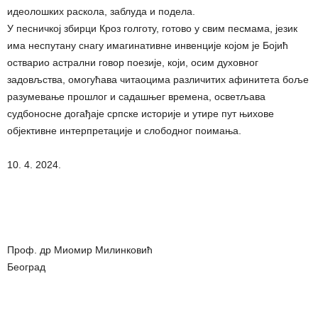
идеолошких раскола, заблуда и подела.
У песничкој збирци Кроз голготу, готово у свим песмама, језик
има неспутану снагу имагинативне инвенције којом је Бојић
остварио астрални говор поезије, који, осим духовног
задовљства, омогућава читаоцима различитих афинитета боље
разумевање прошлог и садашњег времена, осветљава
судбоносне догађаје српске историје и утире пут њихове
објективне интерпретације и слободног поимања.
10. 4. 2024.
Проф. др Миомир Милинковић
Београд