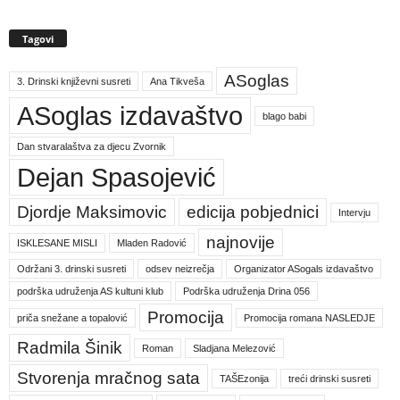
Tagovi
ASoglas
3. Drinski književni susreti
Ana Tikveša
ASoglas izdavaštvo
blago babi
Dan stvaralaštva za djecu Zvornik
Dejan Spasojević
Djordje Maksimovic
edicija pobjednici
Intervju
najnovije
ISKLESANE MISLI
Mladen Radović
Održani 3. drinski susreti
odsev neizrečja
Organizator ASogals izdavaštvo
podrška udruženja AS kultuni klub
Podrška udruženja Drina 056
Promocija
priča snežane a topalović
Promocija romana NASLEDJE
Radmila Šinik
Roman
Sladjana Melezović
Stvorenja mračnog sata
TAŠEzonija
treći drinski susreti