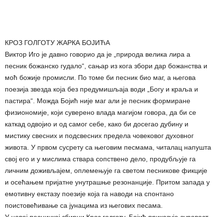
КРОЗ ГОЛГОТУ ЖАРКА БОЈИЋА
Виктор Иго је давно говорио да је „природа велика лира а
песник божанско гудало“, сањар из кога збори дар божанства и
моћ божије промисли. По томе би песник био маг, а његова
поезија звезда која без предумишљаја води „Богу и краља и
пастира“. Можда Бојић није маг али је песник формиране
физиономије, који суверено влада магијом говора, да би се
каткад одвојио и од самог себе, како би досегао дубину и
мистику свесних и подсвесних предела човековог духовног
живота. У првом сусрету са његовим песмама, читалац напушта
свој его и у мислима ствара сопствено дело, продубљује га
личним доживљајем, оплемењује га светом песникове фикције
и осећањем пријатне унутрашње резонанције. Притом запада у
емотивну екстазу поезије која га наводи на спонтано
поистовећивање са јунацима из његових песама.
У новој песничкој збирци Кроз голготу, Бојић приказује суровост