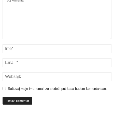
Sačuvaj moje ime, email za sledeći put kada budem komentarisao.
A