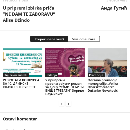
Prethodna vest
Sledeća vest
U pripremi zbirka priča
Аида Гутић
”NE DAM TE ZABORAVU”
Alise Džindo
Preporučene vesti
Više od autora
Književni susreti
Izdanja
Promocije
РЕЗУЛТАТИ КОНКУРСА
У припреми
Održana promocija
ЗА 10. ДРИНСКЕ
првонаграђени роман
monografije „Velika
КЊИЖЕВНЕ СУСРЕТЕ
за дјецу ”УЗМИ, ТЕБИ ЋЕ
Obarska” autorke
ВИШЕ ТРЕБАТИ” Зорице
Dušanke Novaković
Блумквист
Ostavi komentar