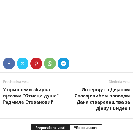
Prethodna vest
Sledeća vest
У припреми збирка
Интервју са Дејаном
пјесама ”Отисци душе”
Спасојевићем поводом
Радмиле Стевановић
Дана стваралаштва за
дјецу ( Видео )
Preporučene vesti
Više od autora