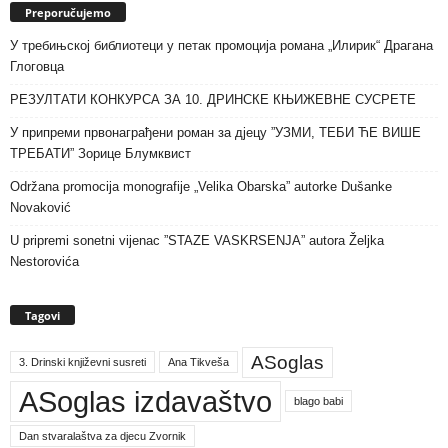
Preporučujemo
У требињској библиотеци у петак промоција романа „Илирик“ Драгана
Глоговца
РЕЗУЛТАТИ КОНКУРСА ЗА 10. ДРИНСКЕ КЊИЖЕВНЕ СУСРЕТЕ
У припреми првонаграђени роман за дјецу ”УЗМИ, ТЕБИ ЋЕ ВИШЕ
ТРЕБАТИ” Зорице Блумквист
Održana promocija monografije „Velika Obarska” autorke Dušanke
Novaković
U pripremi sonetni vijenac ”STAZE VASKRSENJA” autora Željka
Nestorovića
Tagovi
ASoglas
3. Drinski književni susreti
Ana Tikveša
ASoglas izdavaštvo
blago babi
Dan stvaralaštva za djecu Zvornik