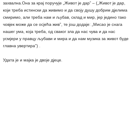
захвална.Она за крај поручује „Живот је дар” – („Живот је дар,
који треба истински да живимо и да своју душу добрим дјелима
смиримо, али треба нам и љубав, склад и мир, јер једино тако
човјек може да се осјећа жив”, те још додаје: „Мисао је снага
нашег ума, која треба, од сваког зла да нас чува и да нас
усмјери у правцу љубави и мира и да нам музика за живот буде
главна увертира”) .
Удата је и мајка је двоје дјеце.