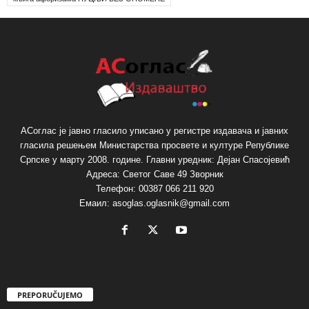
АСоглас је јавно гласило уписано у регистре издавача и јавних
гласила решењем Министарства просвете и културе Републике
Српске у марту 2008. године. Главни уредник: Дејан Спасојевић
Адреса: Светог Саве 49 Зворник
Телефон: 00387 066 211 920
Емаил: asoglas.oglasnik@gmail.com
PREPORUČUJEMO