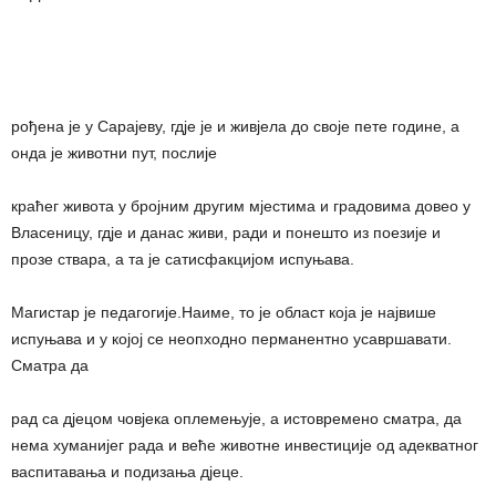
рођена је у Сарајеву, гдје је и живјела до своје пете године, а
онда је животни пут, послије
краћег живота у бројним другим мјестима и градовима довео у
Власеницу, гдје и данас живи, ради и понешто из поезије и
прозе ствара, а тa је сатисфакцијом испуњава.
Магистар је педагогије.Наиме, то је област која је највише
испуњава и у којој се неопходно перманентно усавршавати.
Сматра да
рад са дјецом човјека оплемењује, а истовремено сматра, да
нема хуманијег рада и веће животне инвестиције од адекватног
васпитавања и подизања дјеце.