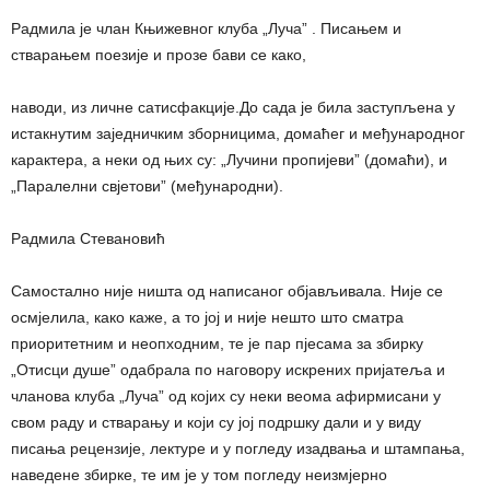
Радмила је члан Књижевног клуба „Луча” . Писањем и
стварањем поезије и прозе бави се како,
наводи, из личне сатисфакције.До сада је била заступљена у
истакнутим заједничким зборницима, домаћег и међународног
карактера, а неки од њих су: „Лучини пропијеви” (домаћи), и
„Паралелни свјетови” (међународни).
Радмила Стевановић
Самостално није ништа од написаног објављивала. Није се
осмјелила, како каже, а то јој и није нешто што сматра
приоритетним и неопходним, те је пар пјесама за збирку
„Отисци душе” одабрала по наговору искрених пријатеља и
чланова клуба „Луча” од којих су неки веома афирмисани у
свом раду и стварању и који су јој подршку дали и у виду
писања рецензије, лектуре и у погледу изадвања и штампања,
наведене збирке, те им је у том погледу неизмјерно