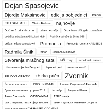
Dejan Spasojević
Djordje Maksimovic
edicija pobjednici
Intervju
najnovije
ISKLESANE MISLI
Mladen Radović
Održani 3. drinski susreti
odsev neizrečja
Organizator ASogals izdavaštvo
podrška udruženja AS kultuni klub
Podrška udruženja Drina 056
Promocija
priča snežane a topalović
Promocija romana NASLEDJE
Radmila Šinik
Roman
Sladjana Melezović
Stvorenja mračnog sata
TAŠEzonija
treći drinski susreti
Udruzenje umjetnika Beograd
Uspavani grad
vera cvetanović
Zvornik
zbirka priča
ZBIRKA AFORIZAMA
Žena sa maramom
ЈОВО НИКОЛИЋ
Јованка Стојчиновић Николић
Дрински књижевни сусрети 2019
Насљеђе
Радмила Шиник
Ранко Павловић
СЛОВОЧУВАР
ТАШЕзонија
дан стваралаштва за дјецу зворник
девети дрински књижевни сусрети
књига афоризама ПУЦЊИ БЕЗ ОПОМЕНЕ