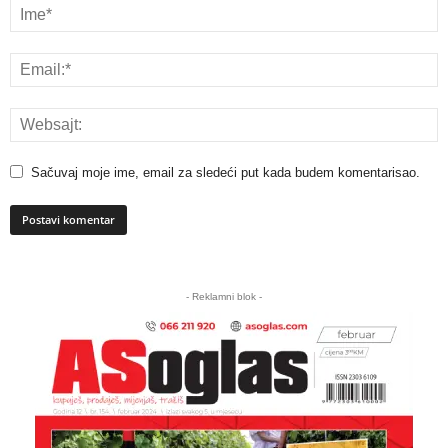
Sačuvaj moje ime, email za sledeći put kada budem komentarisao.
A
l
- Reklamni blok -
t
e
r
n
a
t
i