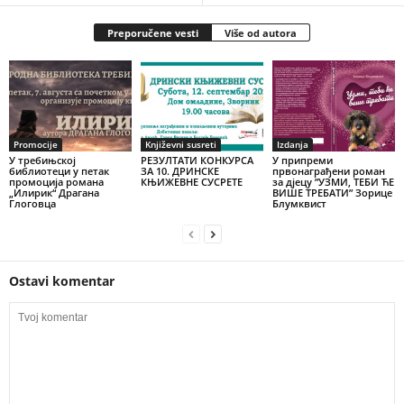
Preporučene vesti
Više od autora
Promocije
Književni susreti
Izdanja
У требињској
РЕЗУЛТАТИ КОНКУРСА
У припреми
библиотеци у петак
ЗА 10. ДРИНСКЕ
првонаграђени роман
промоција романа
КЊИЖЕВНЕ СУСРЕТЕ
за дјецу ”УЗМИ, ТЕБИ ЋЕ
„Илирик“ Драгана
ВИШЕ ТРЕБАТИ” Зорице
Глоговца
Блумквист
Ostavi komentar