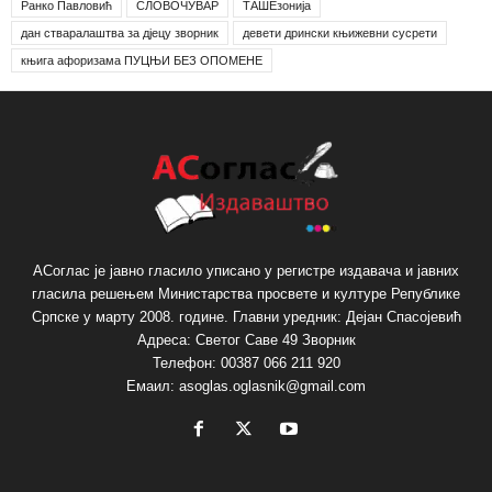
Ранко Павловић
СЛОВОЧУВАР
ТАШЕзонија
дан стваралаштва за дјецу зворник
девети дрински књижевни сусрети
књига афоризама ПУЦЊИ БЕЗ ОПОМЕНЕ
АСоглас је јавно гласило уписано у регистре издавача и јавних
гласила решењем Министарства просвете и културе Републике
Српске у марту 2008. године. Главни уредник: Дејан Спасојевић
Адреса: Светог Саве 49 Зворник
Телефон: 00387 066 211 920
Емаил: asoglas.oglasnik@gmail.com