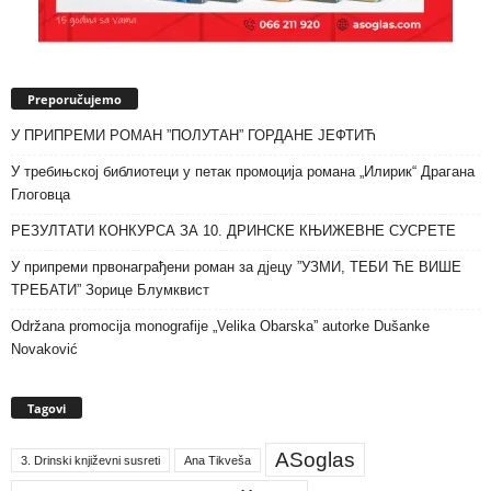
Preporučujemo
У ПРИПРЕМИ РОМАН ”ПОЛУТАН” ГОРДАНЕ ЈЕФТИЋ
У требињској библиотеци у петак промоција романа „Илирик“ Драгана
Глоговца
РЕЗУЛТАТИ КОНКУРСА ЗА 10. ДРИНСКЕ КЊИЖЕВНЕ СУСРЕТЕ
У припреми првонаграђени роман за дјецу ”УЗМИ, ТЕБИ ЋЕ ВИШЕ
ТРЕБАТИ” Зорице Блумквист
Održana promocija monografije „Velika Obarska” autorke Dušanke
Novaković
Tagovi
ASoglas
3. Drinski književni susreti
Ana Tikveša