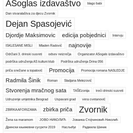
ASoglas izdavaštvo
blago babi
Dan stvaralaštva za djecu Zvornik
Dejan Spasojević
Djordje Maksimovic
edicija pobjednici
Intervju
najnovije
ISKLESANE MISLI
Mladen Radović
Održani 3. drinski susreti
odsev neizrečja
Organizator ASogals izdavaštvo
podrška udruženja AS kultuni klub
Podrška udruženja Drina 056
Promocija
priča snežane a topalović
Promocija romana NASLEDJE
Radmila Šinik
Roman
Sladjana Melezović
Stvorenja mračnog sata
TAŠEzonija
treći drinski susreti
Udruzenje umjetnika Beograd
Uspavani grad
vera cvetanović
Zvornik
zbirka priča
ZBIRKA AFORIZAMA
Žena sa maramom
ЈОВО НИКОЛИЋ
Јованка Стојчиновић Николић
Дрински књижевни сусрети 2019
Насљеђе
Радмила Шиник