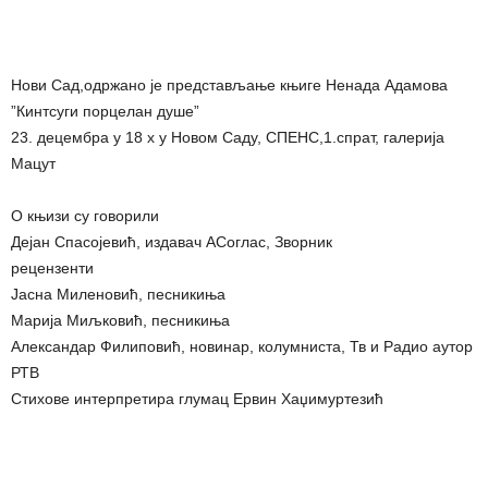
Нови Сад,одржано је представљање књиге Ненада Адамова
”Кинтсуги порцелан душе”
23. децембра у 18 х у Новом Саду, СПЕНС,1.спрат, галерија
Мацут
О књизи су говорили
Дејан Спасојевић, издавач АСоглас, Зворник
рецензенти
Јасна Миленовић, песникиња
Марија Миљковић, песникиња
Александар Филиповић, новинар, колумниста, Тв и Радио аутор
РТВ
Стихове интерпретира глумац Ервин Хаџимуртезић