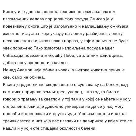
Кинтсуги је древна јапанска техника повезивања златом
изломљених делова порцеланских посуда.Смисао је у
повезивању онога што је изломљено и наглашавању ожиљака
животног искуства ,који указују на лепоту разбијеног, лепоту
несавршенства и живот након пораза, у којем рањено не буде
увек поражено.Тако животом изломљена посуда нашег
бића,сада повезана милошћу Неба, са златним ожиљцима,
добија нову вредност и значење.
Ненад Адамов није обичан човек, а његова животна прича је
све, само не обична.
Књига је једно лично сведочанство о суочавању са болом, кад
вам живот приреди земљотрес, ударац, шта год то било и
говори о трагању за светлом у тој тами у којој се нађете и у коју
сте бачени. Књига је довољно универзална да се у њој могу
пронаћи и препознати и други људи. У књизи постоји ипак тај
трачак светла и нит која вас извлачи из лавиринта у којем сте се
нашли и у који сте стицајем околности бачени.