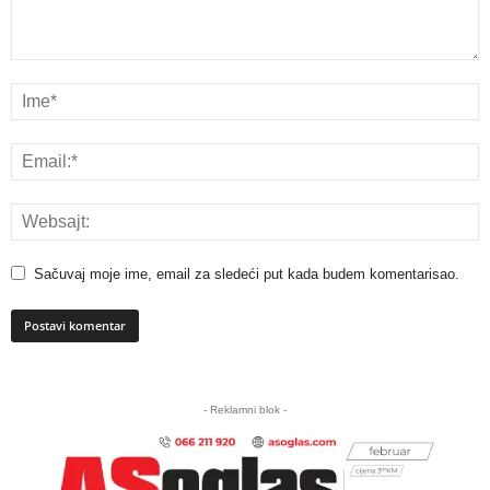
Sačuvaj moje ime, email za sledeći put kada budem komentarisao.
A
l
- Reklamni blok -
t
e
r