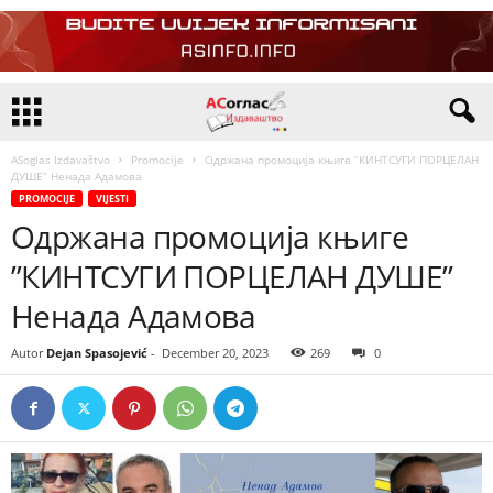
ASoglas Izdavaštvo
Promocije
Одржана промоција књиге ”КИНТСУГИ ПОРЦЕЛАН
ДУШЕ” Ненада Адамова
PROMOCIJE
VIJESTI
Одржана промоција књиге
”КИНТСУГИ ПОРЦЕЛАН ДУШЕ”
Ненада Адамова
Autor
Dejan Spasojević
-
December 20, 2023
269
0