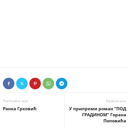
Prethodna vest
Sledeća vest
Ранка Грковић
У припреми роман ”ПОД
ГРАДИНОМ” Горана
Поповића