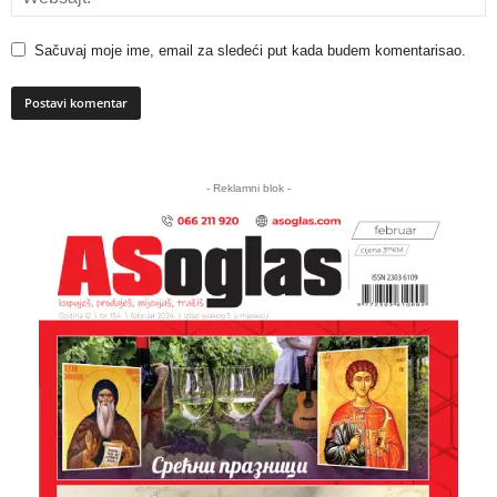
Sačuvaj moje ime, email za sledeći put kada budem komentarisao.
A
l
- Reklamni blok -
t
e
r
n
a
t
i
v
e
: