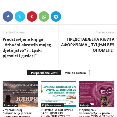
Prethodna vest
Sledeća vest
Predstavljene knjige
ПРЕДСТАВЉЕНА КЊИГА
„Azbučni akrostih mojeg
АФОРИЗАМА „ПУЦЊИ БЕЗ
djetinjstva“ i „Epski
ОПОМЕНЕ“
pjesnici i guslari“
Preporučene vesti
Više od autora
Promocije
Književni susreti
Izdanja
У требињској
РЕЗУЛТАТИ КОНКУРСА
У припреми
библиотеци у петак
ЗА 10. ДРИНСКЕ
првонаграђени роман
промоција романа
КЊИЖЕВНЕ СУСРЕТЕ
за дјецу ”УЗМИ, ТЕБИ ЋЕ