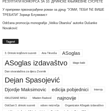
РЕЗУЛТАТИ КОНКУРСА ЗА 10. ДРИНСКЕ КЊИЖЕВНЕ СУСРЕТЕ
У припреми првонаграђени роман за дјецу ”УЗМИ, ТЕБИ ЋЕ ВИШЕ
ТРЕБАТИ” Зорице Блумквист
Održana promocija monografije „Velika Obarska” autorke Dušanke
Novaković
Tagovi
ASoglas
3. Drinski književni susreti
Ana Tikveša
ASoglas izdavaštvo
blago babi
Dan stvaralaštva za djecu Zvornik
Dejan Spasojević
Djordje Maksimovic
edicija pobjednici
Intervju
najnovije
ISKLESANE MISLI
Mladen Radović
Održani 3. drinski susreti
odsev neizrečja
Organizator ASogals izdavaštvo