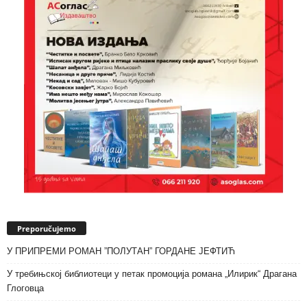
Preporučujemo
У ПРИПРЕМИ РОМАН ”ПОЛУТАН” ГОРДАНЕ ЈЕФТИЋ
У требињској библиотеци у петак промоција романа „Илирик“ Драгана
Глоговца