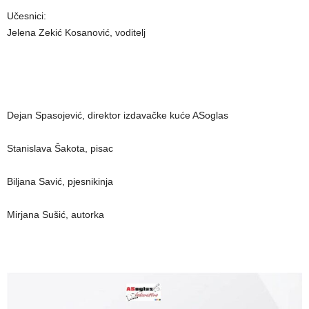
Učesnici:
Jelena Zekić Kosanović, voditelj
Dejan Spasojević, direktor izdavačke kuće ASoglas
Stanislava Šakota, pisac
Biljana Savić, pjesnikinja
Mirjana Sušić, autorka