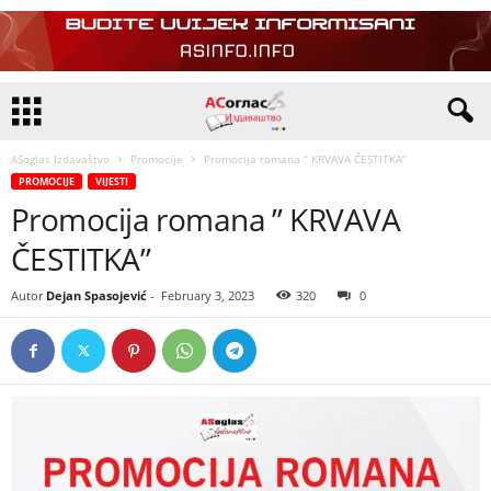
ASoglas Izdavaštvo
Promocije
Promocija romana ” KRVAVA ČESTITKA”
PROMOCIJE
VIJESTI
Promocija romana ” KRVAVA
ČESTITKA”
Autor
Dejan Spasojević
-
February 3, 2023
320
0