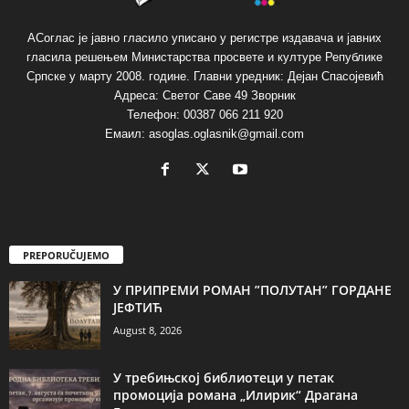
АСоглас је јавно гласило уписано у регистре издавача и јавних
гласила решењем Министарства просвете и културе Републике
Српске у марту 2008. године. Главни уредник: Дејан Спасојевић
Адреса: Светог Саве 49 Зворник
Телефон: 00387 066 211 920
Емаил: asoglas.oglasnik@gmail.com
PREPORUČUJEMO
У ПРИПРЕМИ РОМАН ”ПОЛУТАН” ГОРДАНЕ
ЈЕФТИЋ
August 8, 2026
У требињској библиотеци у петак
промоција романа „Илирик“ Драгана