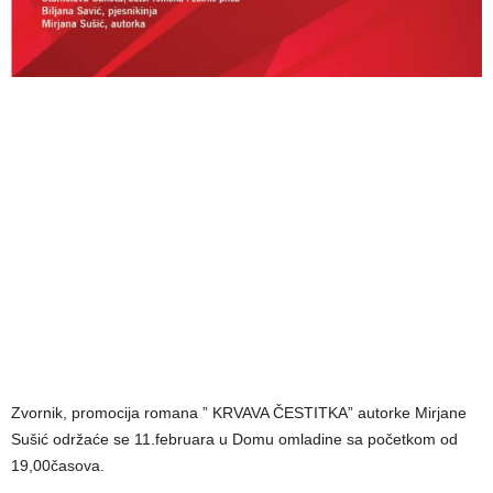
Zvornik, promocija romana ” KRVAVA ČESTITKA” autorke Mirjane
Sušić održaće se 11.februara u Domu omladine sa početkom od
19,00časova.