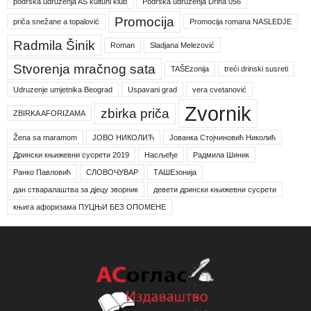
podrška udruženja AS kultuni klub
Podrška udruženja Drina 056
Promocija
priča snežane a topalović
Promocija romana NASLEDJE
Radmila Šinik
Roman
Sladjana Melezović
Stvorenja mračnog sata
TAŠEzonija
treći drinski susreti
Udruzenje umjetnika Beograd
Uspavani grad
vera cvetanović
Zvornik
zbirka priča
ZBIRKA AFORIZAMA
Žena sa maramom
ЈОВО НИКОЛИЋ
Јованка Стојчиновић Николић
Дрински књижевни сусрети 2019
Насљеђе
Радмила Шиник
Ранко Павловић
СЛОВОЧУВАР
ТАШЕзонија
дан стваралаштва за дјецу зворник
девети дрински књижевни сусрети
књига афоризама ПУЦЊИ БЕЗ ОПОМЕНЕ