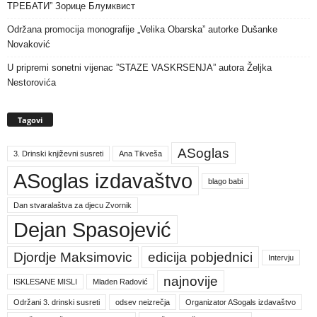
ТРЕБАТИ” Зорице Блумквист
Održana promocija monografije „Velika Obarska” autorke Dušanke
Novaković
U pripremi sonetni vijenac ”STAZE VASKRSENJA” autora Željka
Nestorovića
Tagovi
ASoglas
3. Drinski književni susreti
Ana Tikveša
ASoglas izdavaštvo
blago babi
Dan stvaralaštva za djecu Zvornik
Dejan Spasojević
Djordje Maksimovic
edicija pobjednici
Intervju
najnovije
ISKLESANE MISLI
Mladen Radović
Održani 3. drinski susreti
odsev neizrečja
Organizator ASogals izdavaštvo