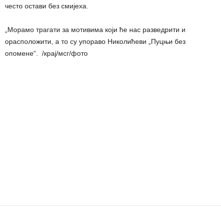
често остави без смијеха.
„Морамо трагати за мотивима који ће нас разведрити и
орасположити, а то су упораво Николићеви „Пуцњи без
опомене“. /крај/мсг/фото