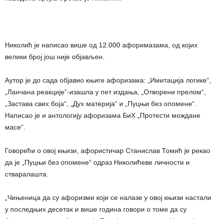
Николић је написао више од 12.000 афоримазамa, од којих
велики број још није објављен.
Аутор је до сада објавио књиге афоризама: „Имитација логике“,
„Ланчана реакције“-изашла у пет издања, „Отворени прелом“,
„Застава свих боја“, „Дух материја“ и „Пуцњи без опомене“.
Написао је и антологију афоризама БиХ „Протести мождане
масе“.
Говорећи о овој књизи, афористичар Станислав Томић је рекао
да је „Пуцњи без опомене“ одраз Николићеве личности и
стваралашта.
„Чињеница да су афоризми који се налазе у овој књизи настали
у последњих десетак и више година говори о томе да су