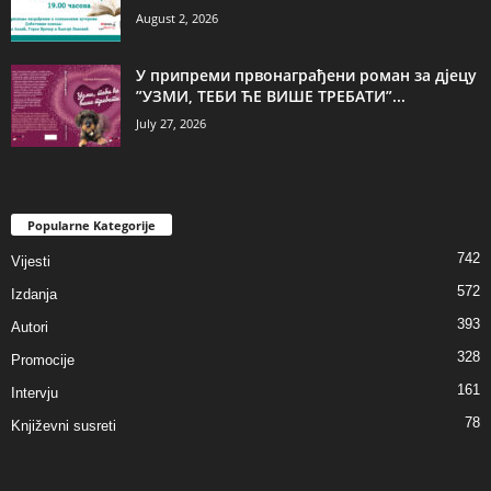
August 2, 2026
У припреми првонаграђени роман за дјецу
”УЗМИ, ТЕБИ ЋЕ ВИШЕ ТРЕБАТИ”...
July 27, 2026
Popularne Kategorije
742
Vijesti
572
Izdanja
393
Autori
328
Promocije
161
Intervju
78
Književni susreti