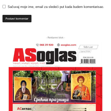
Sačuvaj moje ime, email za sledeći put kada budem komentarisao.
A
l
- Reklamni blok -
t
e
r
n
a
t
i
v
e
: