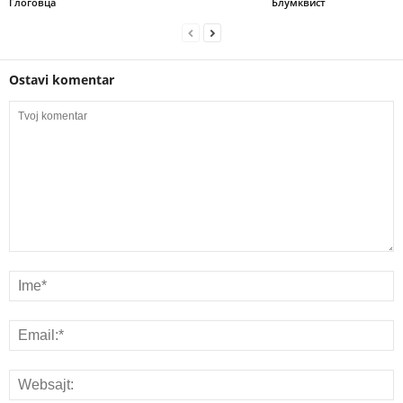
Глоговца
Блумквист
Ostavi komentar