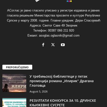
АСоглас је јавно гласило уписано у регистре издавача и јавних
гласила решењем Министарства просвете и културе Републике
Српске у марту 2008. године. Главни уредник: Дејан Спасојевић
Адреса: Светог Саве 49 Зворник
Телефон: 00387 066 211 920
Емаил: asoglas.oglasnik@gmail.com
PREPORUČUJEMO
У требињској библиотеци у петак
промоција романа „Илирик“ Драгана
Глоговца
August 5, 2026
РЕЗУЛТАТИ КОНКУРСА ЗА 10. ДРИНСКЕ
КЊИЖЕВНЕ СУСРЕТЕ