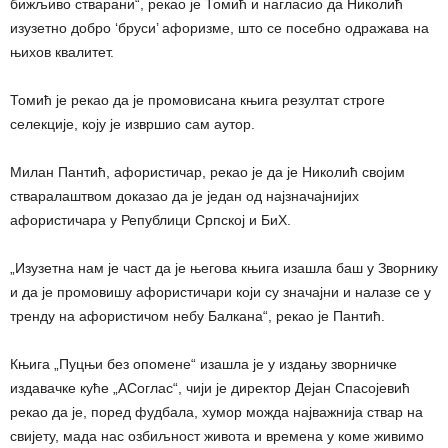
бижљиво стварани“, рекао је Томић и нагласио да Николић
изузетно добро ‘бруси’ афоризме, што се посебно одражава на
њихов квалитет.
Томић је рекао да је промовисана књига резултат строге
селекције, коју је извршио сам аутор.
Милан Пантић, афористичар, рекао је да је Николић својим
стваралаштвом доказао да је један од најзначајнијих
афористичара у Републици Српској и БиХ.
„Изузетна нам је част да је његова књига изашла баш у Зворнику
и да је промовишу афористичари који су значајни и налазе се у
тренду на афористичом небу Балкана“, рекао је Пантић.
Књига „Пуцњи без опомене“ изашла је у издању зворничке
издавачке куће „АСоглас“, чији је директор Дејан Спасојевић
рекао да је, поред фудбала, хумор можда најважнија ствар на
свијету, мада нас озбиљност живота и времена у коме живимо