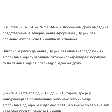
ЗВОРНИК, 7. ФЕБРУАРА /СРНА/ – У зворничком Дому омладине
представљена је вечерас књига афоризама „Пуцњи без
опомене“ аутора Јове Николића из Угљевика.
Николић је рекао да књига „Пуцњи без опомене“ садржи 705
афоризама који су углавном сатиричног карактера и поређани
су по темама које се преливају с једне на другу.
„Књига је настајала од 2012. до 2021. године, док је у
конкуренцији за објављивање било неколико хиљада
афоризама од којих је издвојено 1.500, а у књизи објављена већ
наведена бројка“, рекао је Николић.