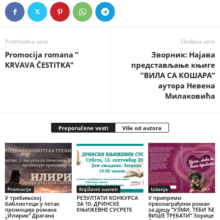
Prethodna vest
Sledeća vest
Promocija romana ”
Зворник: Најава
KRVAVA ČESTITKA”
представљање књиге
”ВИЛА СА КОШАРА”
аутора Невена
Милаковића
Preporučene vesti
Više od autora
Promocije
Književni susreti
Izdanja
У требињској
РЕЗУЛТАТИ КОНКУРСА
У припреми
библиотеци у петак
ЗА 10. ДРИНСКЕ
првонаграђени роман
промоција романа
КЊИЖЕВНЕ СУСРЕТЕ
за дјецу ”УЗМИ, ТЕБИ ЋЕ
„Илирик“ Драгана
ВИШЕ ТРЕБАТИ” Зорице