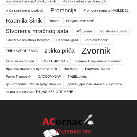
podrška udruženja AS kultuni klub
Podrška udruženja Drina 056
Promocija
priča snežane a topalović
Promocija romana NASLEDJE
Radmila Šinik
Roman
Sladjana Melezović
Stvorenja mračnog sata
TAŠEzonija
treći drinski susreti
Udruzenje umjetnika Beograd
Uspavani grad
vera cvetanović
Zvornik
zbirka priča
ZBIRKA AFORIZAMA
Žena sa maramom
ЈОВО НИКОЛИЋ
Јованка Стојчиновић Николић
Дрински књижевни сусрети 2019
Насљеђе
Радмила Шиник
Ранко Павловић
СЛОВОЧУВАР
ТАШЕзонија
дан стваралаштва за дјецу зворник
девети дрински књижевни сусрети
књига афоризама ПУЦЊИ БЕЗ ОПОМЕНЕ