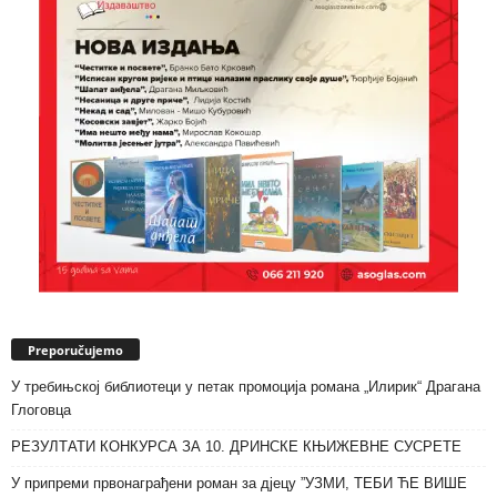
Preporučujemo
У требињској библиотеци у петак промоција романа „Илирик“ Драгана
Глоговца
РЕЗУЛТАТИ КОНКУРСА ЗА 10. ДРИНСКЕ КЊИЖЕВНЕ СУСРЕТЕ
У припреми првонаграђени роман за дјецу ”УЗМИ, ТЕБИ ЋЕ ВИШЕ