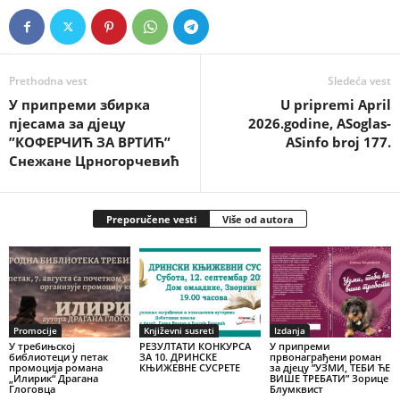
Prethodna vest
Sledeća vest
У припреми збирка
U pripremi April
пјесама за дјецу
2026.godine, ASoglas-
”КОФЕРЧИЋ ЗА ВРТИЋ”
ASinfo broj 177.
Снежане Црногорчевић
Preporučene vesti
Više od autora
Promocije
Književni susreti
Izdanja
У требињској
РЕЗУЛТАТИ КОНКУРСА
У припреми
библиотеци у петак
ЗА 10. ДРИНСКЕ
првонаграђени роман
промоција романа
КЊИЖЕВНЕ СУСРЕТЕ
за дјецу ”УЗМИ, ТЕБИ ЋЕ
„Илирик“ Драгана
ВИШЕ ТРЕБАТИ” Зорице
Глоговца
Блумквист