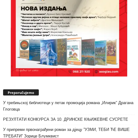
Preporučujemo
У требињској библиотеци у петак промоција романа „Илирик“ Драгана
Глоговца
РЕЗУЛТАТИ КОНКУРСА ЗА 10. ДРИНСКЕ КЊИЖЕВНЕ СУСРЕТЕ
У припреми првонаграђени роман за дјецу ”УЗМИ, ТЕБИ ЋЕ ВИШЕ
ТРЕБАТИ” Зорице Блумквист