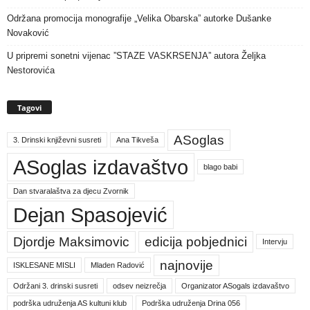
Održana promocija monografije „Velika Obarska” autorke Dušanke
Novaković
U pripremi sonetni vijenac ”STAZE VASKRSENJA” autora Željka
Nestorovića
Tagovi
ASoglas
3. Drinski književni susreti
Ana Tikveša
ASoglas izdavaštvo
blago babi
Dan stvaralaštva za djecu Zvornik
Dejan Spasojević
Djordje Maksimovic
edicija pobjednici
Intervju
najnovije
ISKLESANE MISLI
Mladen Radović
Održani 3. drinski susreti
odsev neizrečja
Organizator ASogals izdavaštvo
podrška udruženja AS kultuni klub
Podrška udruženja Drina 056