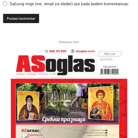
Sačuvaj moje ime, email za sledeći put kada budem komentarisao.
A
l
- Reklamni blok -
t
e
r
n
a
t
i
v
e
: