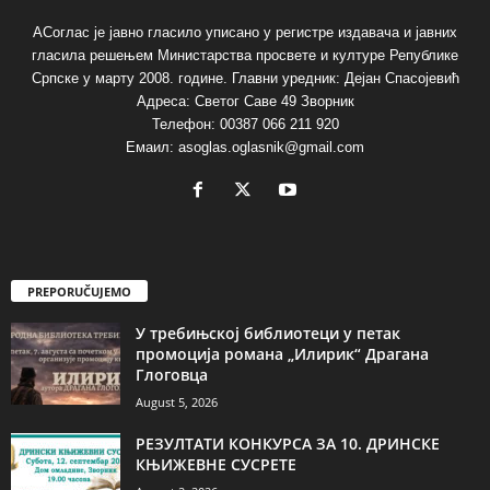
АСоглас је јавно гласило уписано у регистре издавача и јавних
гласила решењем Министарства просвете и културе Републике
Српске у марту 2008. године. Главни уредник: Дејан Спасојевић
Адреса: Светог Саве 49 Зворник
Телефон: 00387 066 211 920
Емаил: asoglas.oglasnik@gmail.com
PREPORUČUJEMO
У требињској библиотеци у петак
промоција романа „Илирик“ Драгана
Глоговца
August 5, 2026
РЕЗУЛТАТИ КОНКУРСА ЗА 10. ДРИНСКЕ
КЊИЖЕВНЕ СУСРЕТЕ