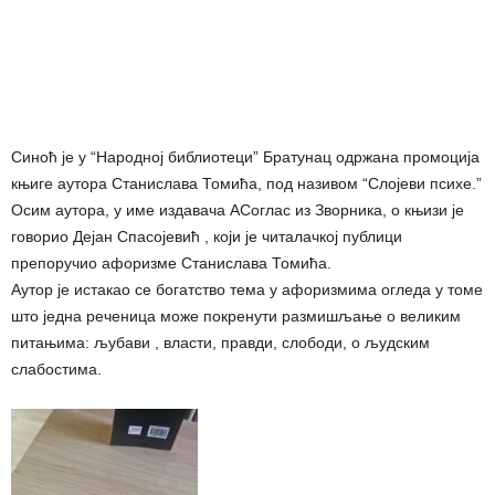
Синоћ је у “Народној библиотеци” Братунац одржана промоција
књиге аутора Станислава Томића, под називом “Слојеви психе.”
Осим аутора, у име издавача АСоглас из Зворника, о књизи је
говорио Дејан Спасојевић , који је читалачкој публици
препоручио афоризме Станислава Томића.
Аутор је истакао се богатство тема у афоризмима огледа у томе
што једна реченица може покренути размишљање о великим
питањима: љубави , власти, правди, слободи, о људским
слабостима.