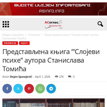
ASoglas Izdavaštvo
Promocije
Представљена књига ”’Слојеви психе” аутора
Станислава Томића
PROMOCIJE
VIJESTI
Представљена књига ”’Слојеви
психе” аутора Станислава
Томића
Autor
Dejan Spasojević
-
April 1, 2026
276
0