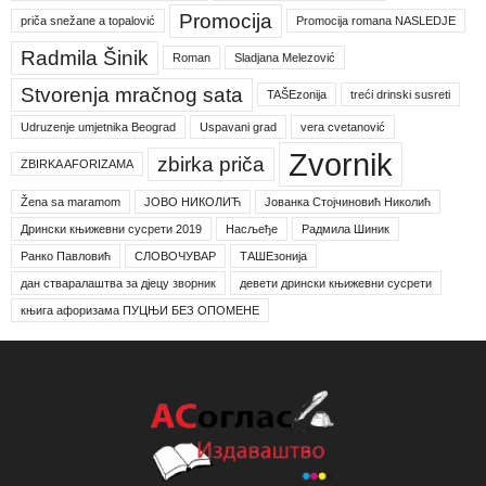
Promocija
priča snežane a topalović
Promocija romana NASLEDJE
Radmila Šinik
Roman
Sladjana Melezović
Stvorenja mračnog sata
TAŠEzonija
treći drinski susreti
Udruzenje umjetnika Beograd
Uspavani grad
vera cvetanović
Zvornik
zbirka priča
ZBIRKA AFORIZAMA
Žena sa maramom
ЈОВО НИКОЛИЋ
Јованка Стојчиновић Николић
Дрински књижевни сусрети 2019
Насљеђе
Радмила Шиник
Ранко Павловић
СЛОВОЧУВАР
ТАШЕзонија
дан стваралаштва за дјецу зворник
девети дрински књижевни сусрети
књига афоризама ПУЦЊИ БЕЗ ОПОМЕНЕ