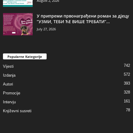
August 2, 2026
У припреми првонаграђени роман за дјецу
”УЗМИ, ТЕБИ ЋЕ ВИШЕ ТРЕБАТИ”...
July 27, 2026
Popularne Kategorije
742
Vijesti
572
Izdanja
393
Autori
328
Promocije
161
Intervju
78
Književni susreti