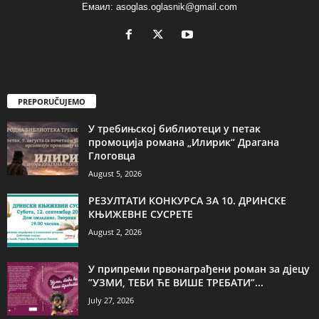
Емаил: asoglas.oglasnik@gmail.com
PREPORUČUJEMO
У требињској библиотеци у петак
промоција романа „Илирик“ Драгана
Глоговца
August 5, 2026
РЕЗУЛТАТИ КОНКУРСА ЗА 10. ДРИНСКЕ
КЊИЖЕВНЕ СУСРЕТЕ
August 2, 2026
У припреми првонаграђени роман за дјецу
”УЗМИ, ТЕБИ ЋЕ ВИШЕ ТРЕБАТИ”...
July 27, 2026