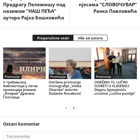
Предрагу Пелемишу под
пјесама ”СЛОВОЧУВАР”
називом ”НАШ ПЕЂА”
Ранка Павловића
аутора Рајка Бошковића
Preporučene vesti
Više od autora
Promocije
Promocije
Promocije
У требињској
Održana promocija
ODRŽANI 15. LUČINI
библиотеци у петак
monografije „Velika
SUSRETI U VLASENICI:
промоција романа
Obarska” autorke
Dejanu Spasojeviću
„Илирик“ Драгана
Dušanke Novaković
uručena „Lučina povelja“
Глоговца
Ostavi komentar