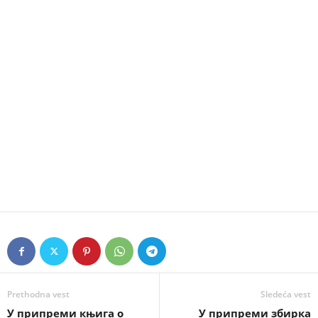
Prethodna vest
Sledeća vest
У припреми књига о
У припреми збирка