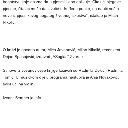
bogatstvu koje on zna da u pjesmi lijepo oblikuje. Čitajući njegove
pjesme, čitalac može da izvuče određene pouke, da nauči nešto
novo iz pjesnikovog bogatog životnog iskustva“, istakao je Milan
Nikolić.
O knjizi je govorio autor, Mićo Jovanović, Milan Nikolić, recenzent i
Dejan Spasojević, izdavač „ASoglas“ Zvornik.
Stihove iz Jovanovićeve knjige kazivali su Radmila Đokić i Radmila
Tomić. U muzičkom dijelu programa nastupila je Anja Novaković,
svirajući na violini.
Izvor : Semberija.info