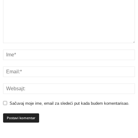
Sačuvaj moje ime, email za sledeći put kada budem komentarisao.
A