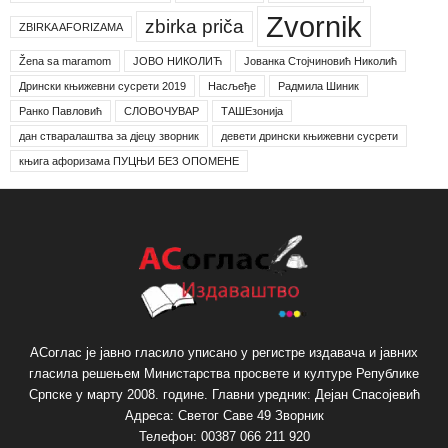
Zvornik
zbirka priča
ZBIRKA AFORIZAMA
Žena sa maramom
ЈОВО НИКОЛИЋ
Јованка Стојчиновић Николић
Дрински књижевни сусрети 2019
Насљеђе
Радмила Шиник
Ранко Павловић
СЛОВОЧУВАР
ТАШЕзонија
дан стваралаштва за дјецу зворник
девети дрински књижевни сусрети
књига афоризама ПУЦЊИ БЕЗ ОПОМЕНЕ
АСоглас је јавно гласило уписано у регистре издавача и јавних
гласила решењем Министарства просвете и културе Републике
Српске у марту 2008. године. Главни уредник: Дејан Спасојевић
Адреса: Светог Саве 49 Зворник
Телефон: 00387 066 211 920