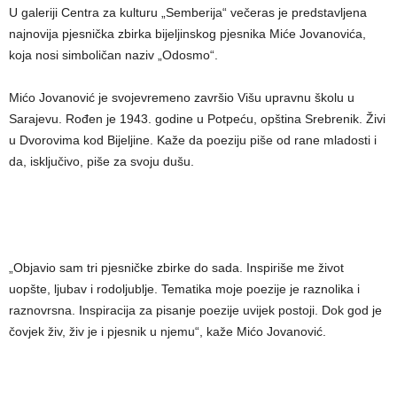
U galeriji Centra za kulturu „Semberija“ večeras je predstavljena
najnovija pjesnička zbirka bijeljinskog pjesnika Miće Jovanovića,
koja nosi simboličan naziv „Odosmo“.
Mićo Jovanović je svojevremeno završio Višu upravnu školu u
Sarajevu. Rođen je 1943. godine u Potpeću, opština Srebrenik. Živi
u Dvorovima kod Bijeljine. Kaže da poeziju piše od rane mladosti i
da, isključivo, piše za svoju dušu.
„Objavio sam tri pjesničke zbirke do sada. Inspiriše me život
uopšte, ljubav i rodoljublje. Tematika moje poezije je raznolika i
raznovrsna. Inspiracija za pisanje poezije uvijek postoji. Dok god je
čovjek živ, živ je i pjesnik u njemu“, kaže Mićo Jovanović.