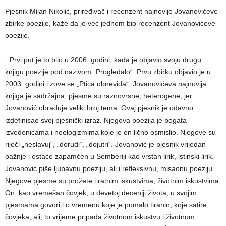
Pjesnik Milan Nikolić, priređivač i recenzent najnovije Jovanovićeve
zbirke poezije, kaže da je već jednom bio recenzent Jovanovićeve
poezije.
„ Prvi put je to bilo u 2006. godini, kada je objavio svoju drugu
knjigu poezije pod nazivom „Progledalo“. Prvu zbirku objavio je u
2003. godini i zove se „Ptica obnevida“. Jovanovićeva najnovija
knjiga je sadržajna, pjesme su raznovrsne, heterogene, jer
Jovanović obrađuje veliki broj tema. Ovaj pjesnik je odavno
izdefinisao svoj pjesnički izraz. Njegova poezija je bogata
izvedenicama i neologizmima koje je on lično osmislio. Njegove su
riječi „neslavuj“, „dorudi“, „dojutri“. Jovanović je pjesnik vrijedan
pažnje i ostaće zapamćen u Semberiji kao vrstan lirik, istinski lirik.
Jovanović piše ljubavnu poeziju, ali i refleksivnu, misaonu poeziju.
Njegove pjesme su prožete i ratnim iskustvima, životnim iskustvima.
On, kao vremešan čovjek, u devetoj deceniji života, u svojim
pjesmama govori i o vremenu koje je pomalo tiranin, koje satire
čovjeka, ali, to vrijeme pripada životnom iskustvu i životnom