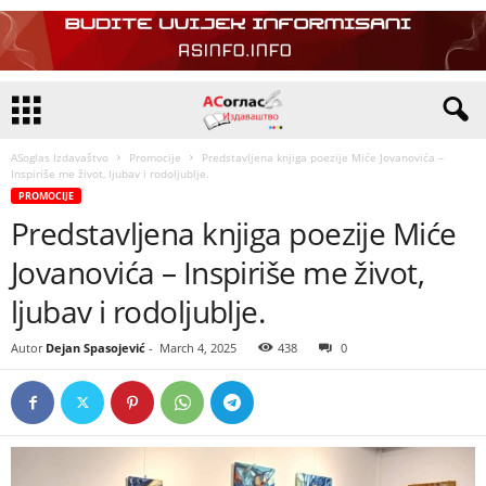
ASoglas Izdavaštvo
Promocije
Predstavljena knjiga poezije Miće Jovanovića –
Inspiriše me život, ljubav i rodoljublje.
PROMOCIJE
Predstavljena knjiga poezije Miće
Jovanovića – Inspiriše me život,
ljubav i rodoljublje.
Autor
Dejan Spasojević
-
March 4, 2025
438
0