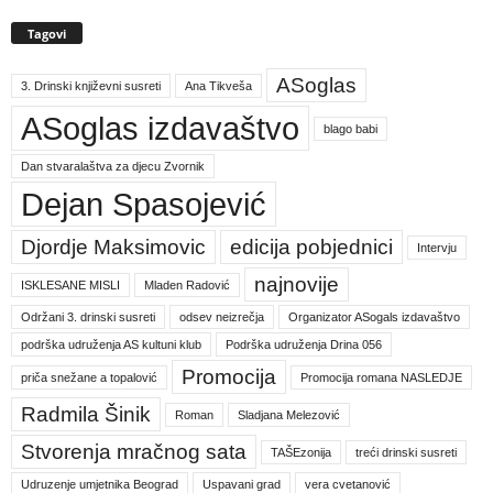
Tagovi
ASoglas
3. Drinski književni susreti
Ana Tikveša
ASoglas izdavaštvo
blago babi
Dan stvaralaštva za djecu Zvornik
Dejan Spasojević
Djordje Maksimovic
edicija pobjednici
Intervju
najnovije
ISKLESANE MISLI
Mladen Radović
Održani 3. drinski susreti
odsev neizrečja
Organizator ASogals izdavaštvo
podrška udruženja AS kultuni klub
Podrška udruženja Drina 056
Promocija
priča snežane a topalović
Promocija romana NASLEDJE
Radmila Šinik
Roman
Sladjana Melezović
Stvorenja mračnog sata
TAŠEzonija
treći drinski susreti
Udruzenje umjetnika Beograd
Uspavani grad
vera cvetanović