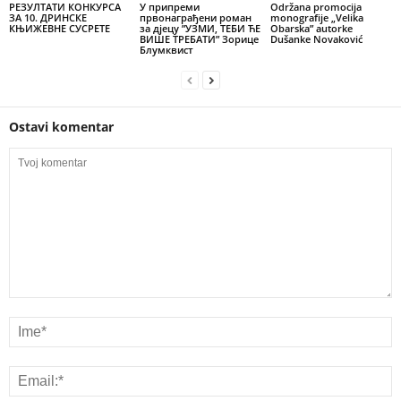
РЕЗУЛТАТИ КОНКУРСА
У припреми
Održana promocija
ЗА 10. ДРИНСКЕ
првонаграђени роман
monografije „Velika
КЊИЖЕВНЕ СУСРЕТЕ
за дјецу ”УЗМИ, ТЕБИ ЋЕ
Obarska” autorke
ВИШЕ ТРЕБАТИ” Зорице
Dušanke Novaković
Блумквист
Ostavi komentar