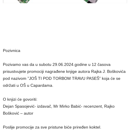
Pozivnica
Pozivamo vas da u subotu 29.06.2024.godine u 12 časova
prisustvujete promociji nagrađene knjige autora Rajka J. Boškovića
pod nazivom ”JOŠ TI POD TORBOM TRAVU PASEŠ” koja će se
održati u OŠ u Capardama.
O knjizi će govoriti:
Dejan Spasojević- izdavač, Mr Mirko Babić- recenzent, Rajko
Bošković – autor
Poslije promocije za sve pristune biće priređen koktel.