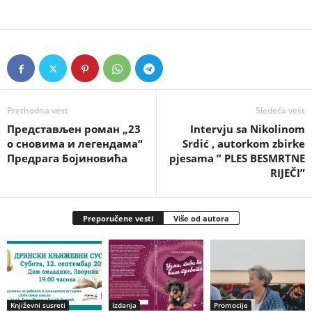
Prethodna vest
Sledeća vest
Представљен роман „23
Intervju sa Nikolinom
о сновима и легендама“
Srdić , autorkom zbirke
Предрага Бојиновића
pjesama ” PLES BESMRTNE
RIJEČI”
Preporučene vesti
Više od autora
Književni susreti
Izdanja
Promocije