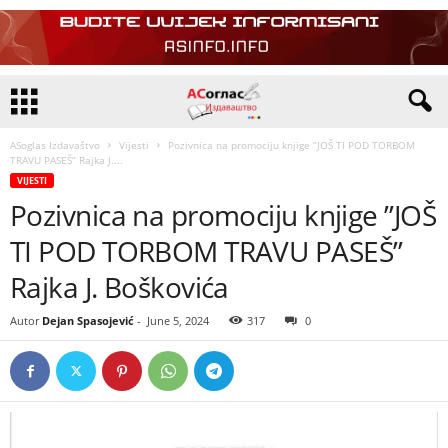
ASoglas Izdavaštvo
Vijesti
Pozivnica na promociju knjige ”JOŠ TI POD TORBOM
TRAVU PASEŠ” Rajka J....
VIJESTI
Pozivnica na promociju knjige ”JOŠ
TI POD TORBOM TRAVU PASEŠ”
Rajka J. Boškovića
Autor
Dejan Spasojević
-
June 5, 2024
317
0