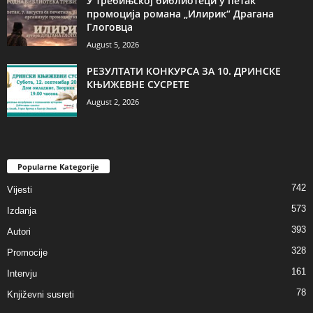
У требињској библиотеци у петак
промоција романа „Илирик“ Драгана
Глоговца
August 5, 2026
РЕЗУЛТАТИ КОНКУРСА ЗА 10. ДРИНСКЕ
КЊИЖЕВНЕ СУСРЕТЕ
August 2, 2026
Popularne Kategorije
742
Vijesti
573
Izdanja
393
Autori
328
Promocije
161
Intervju
78
Književni susreti