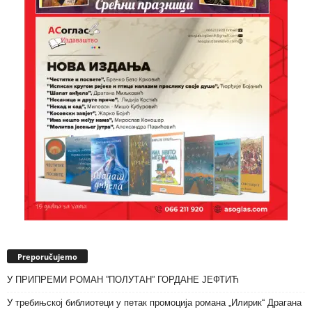
Preporučujemo
У ПРИПРЕМИ РОМАН ”ПОЛУТАН” ГОРДАНЕ ЈЕФТИЋ
У требињској библиотеци у петак промоција романа „Илирик“ Драгана