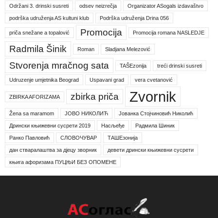
Održani 3. drinski susreti
odsev neizrečja
Organizator ASogals izdavaštvo
podrška udruženja AS kultuni klub
Podrška udruženja Drina 056
Promocija
priča snežane a topalović
Promocija romana NASLEDJE
Radmila Šinik
Roman
Sladjana Melezović
Stvorenja mračnog sata
TAŠEzonija
treći drinski susreti
Udruzenje umjetnika Beograd
Uspavani grad
vera cvetanović
Zvornik
zbirka priča
ZBIRKA AFORIZAMA
Žena sa maramom
ЈОВО НИКОЛИЋ
Јованка Стојчиновић Николић
Дрински књижевни сусрети 2019
Насљеђе
Радмила Шиник
Ранко Павловић
СЛОВОЧУВАР
ТАШЕзонија
дан стваралаштва за дјецу зворник
девети дрински књижевни сусрети
књига афоризама ПУЦЊИ БЕЗ ОПОМЕНЕ