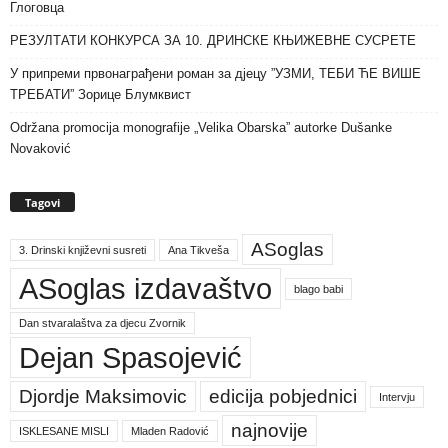
Глоговца
РЕЗУЛТАТИ КОНКУРСА ЗА 10. ДРИНСКЕ КЊИЖЕВНЕ СУСРЕТЕ
У припреми првонаграђени роман за дјецу ”УЗМИ, ТЕБИ ЋЕ ВИШЕ
ТРЕБАТИ” Зорице Блумквист
Održana promocija monografije „Velika Obarska” autorke Dušanke
Novaković
Tagovi
ASoglas
3. Drinski književni susreti
Ana Tikveša
ASoglas izdavaštvo
blago babi
Dan stvaralaštva za djecu Zvornik
Dejan Spasojević
Djordje Maksimovic
edicija pobjednici
Intervju
najnovije
ISKLESANE MISLI
Mladen Radović