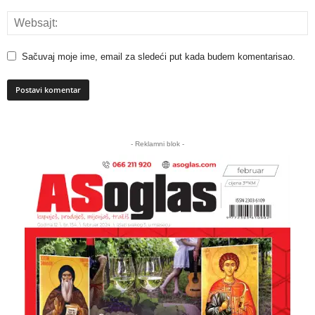
Sačuvaj moje ime, email za sledeći put kada budem komentarisao.
A
l
- Reklamni blok -
t
e
r
n
a
t
i
v
e
: