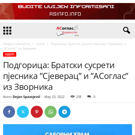
ASoglas Izdavaštvo
Vijesti
Подгорица: Братски сусрети пјесника ”Сјеверац” и
”АСоглас” из Зворника
VIJESTI
Подгорица: Братски сусрети
пјесника ”Сјеверац” и ”АСоглас”
из Зворника
Autor
Dejan Spasojević
-
May 23, 2022
238
0