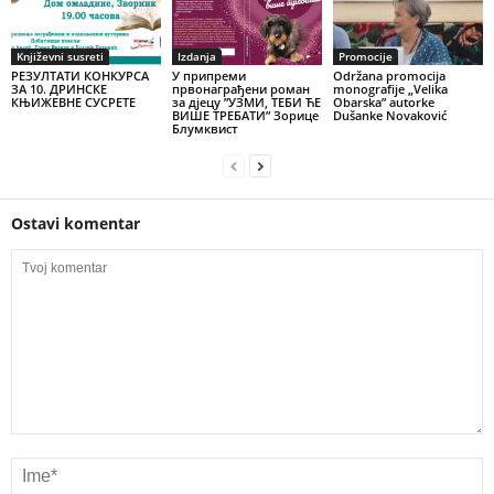
Književni susreti
Izdanja
Promocije
РЕЗУЛТАТИ КОНКУРСА
У припреми
Održana promocija
ЗА 10. ДРИНСКЕ
првонаграђени роман
monografije „Velika
КЊИЖЕВНЕ СУСРЕТЕ
за дјецу ”УЗМИ, ТЕБИ ЋЕ
Obarska” autorke
ВИШЕ ТРЕБАТИ” Зорице
Dušanke Novaković
Блумквист
Ostavi komentar