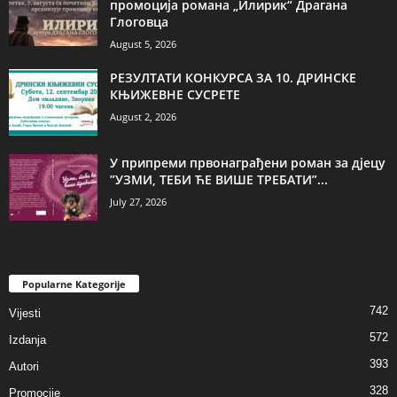
промоција романа „Илирик“ Драгана
Глоговца
August 5, 2026
РЕЗУЛТАТИ КОНКУРСА ЗА 10. ДРИНСКЕ
КЊИЖЕВНЕ СУСРЕТЕ
August 2, 2026
У припреми првонаграђени роман за дјецу
”УЗМИ, ТЕБИ ЋЕ ВИШЕ ТРЕБАТИ”...
July 27, 2026
Popularne Kategorije
742
Vijesti
572
Izdanja
393
Autori
328
Promocije