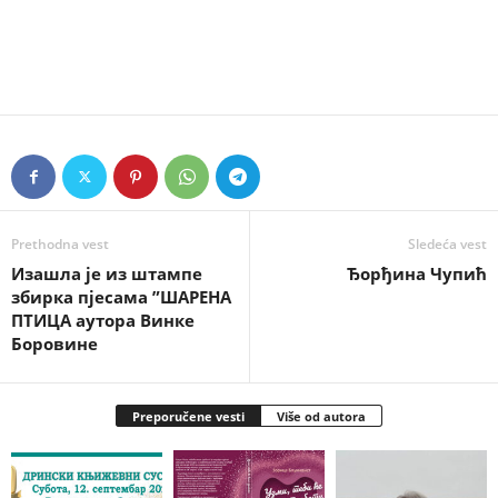
Prethodna vest
Sledeća vest
Изашла је из штампе
Ђорђина Чупић
збирка пјесама ”ШАРЕНА
ПТИЦА аутора Винке
Боровине
Preporučene vesti
Više od autora