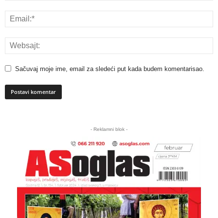
Sačuvaj moje ime, email za sledeći put kada budem komentarisao.
A
l
- Reklamni blok -
t
e
r
n
a
t
i
v
e