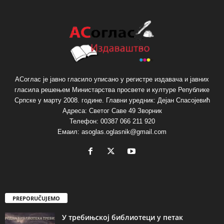
АСоглас је јавно гласило уписано у регистре издавача и јавних
гласила решењем Министарства просвете и културе Републике
Српске у марту 2008. године. Главни уредник: Дејан Спасојевић
Адреса: Светог Саве 49 Зворник
Телефон: 00387 066 211 920
Емаил: asoglas.oglasnik@gmail.com
PREPORUČUJEMO
У требињској библиотеци у петак