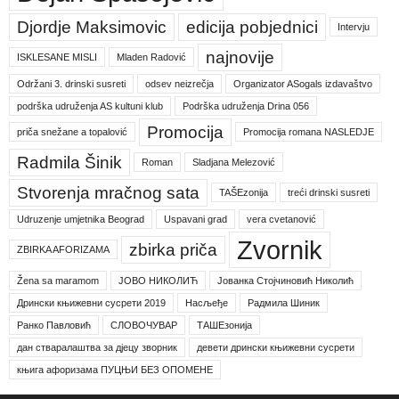
Djordje Maksimovic
edicija pobjednici
Intervju
najnovije
ISKLESANE MISLI
Mladen Radović
Održani 3. drinski susreti
odsev neizrečja
Organizator ASogals izdavaštvo
podrška udruženja AS kultuni klub
Podrška udruženja Drina 056
Promocija
priča snežane a topalović
Promocija romana NASLEDJE
Radmila Šinik
Roman
Sladjana Melezović
Stvorenja mračnog sata
TAŠEzonija
treći drinski susreti
Udruzenje umjetnika Beograd
Uspavani grad
vera cvetanović
Zvornik
zbirka priča
ZBIRKA AFORIZAMA
Žena sa maramom
ЈОВО НИКОЛИЋ
Јованка Стојчиновић Николић
Дрински књижевни сусрети 2019
Насљеђе
Радмила Шиник
Ранко Павловић
СЛОВОЧУВАР
ТАШЕзонија
дан стваралаштва за дјецу зворник
девети дрински књижевни сусрети
књига афоризама ПУЦЊИ БЕЗ ОПОМЕНЕ