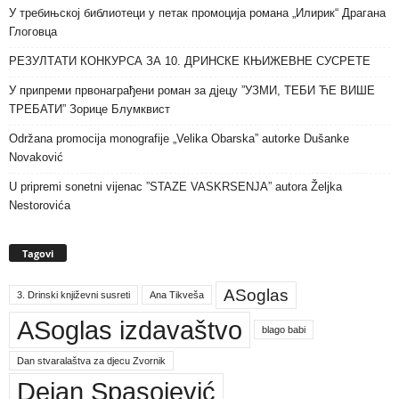
У требињској библиотеци у петак промоција романа „Илирик“ Драгана
Глоговца
РЕЗУЛТАТИ КОНКУРСА ЗА 10. ДРИНСКЕ КЊИЖЕВНЕ СУСРЕТЕ
У припреми првонаграђени роман за дјецу ”УЗМИ, ТЕБИ ЋЕ ВИШЕ
ТРЕБАТИ” Зорице Блумквист
Održana promocija monografije „Velika Obarska” autorke Dušanke
Novaković
U pripremi sonetni vijenac ”STAZE VASKRSENJA” autora Željka
Nestorovića
Tagovi
ASoglas
3. Drinski književni susreti
Ana Tikveša
ASoglas izdavaštvo
blago babi
Dan stvaralaštva za djecu Zvornik
Dejan Spasojević