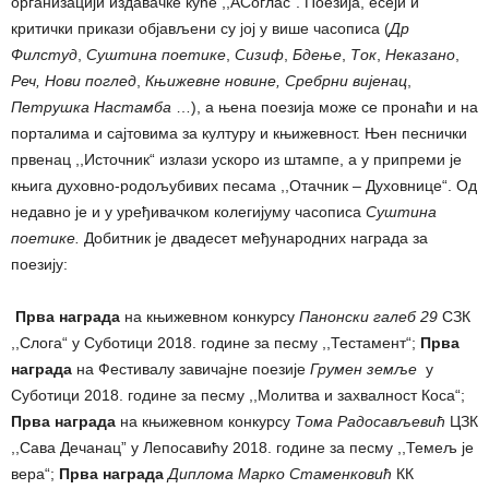
организацији издавачке куће ,,АСоглас“. Поезија, есеји и
критички прикази објављени су јој у више часописа (
Др
Филстуд
,
Суштина поетике
,
Сизиф
,
Бдење
,
Ток
,
Неказано
,
Реч, Нови поглед
,
Књижевне новине, Сребрни вијенац
,
Петрушка Настамба
…), а њена поезија може се пронаћи и на
порталима и сајтовима за културу и књижевност. Њен песнички
првенац ,,Источник“ излази ускоро из штампе, а у припреми је
књига духовно-родољубивих песама ,,Отачник ‒ Духовнице“. Од
недавно је и у уређивачком колегијуму часописа
Суштина
поетике.
Добитник је двадесет међународних награда за
поезију:
Прва награда
на књижевном конкурсу
Панонски галеб 29
СЗК
,,Слога“ у Суботици 2018. године за песму ,,Тестамент“;
Прва
награда
на Фестивалу завичајне поезије
Грумен земље
у
Суботици 2018. године за песму ,,Молитва и захвалност Коса“;
Прва награда
на књижевном конкурсу
Тома Радосављевић
ЦЗК
,,Сава Дечанац” у Лепосавићу 2018. године за песму ,,Темељ је
вера“;
Прва награда
Диплома Марко Стаменковић
КК