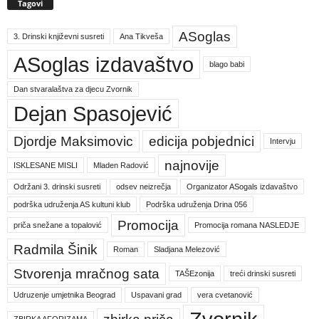
Tagovi
ASoglas
3. Drinski književni susreti
Ana Tikveša
ASoglas izdavaštvo
blago babi
Dan stvaralaštva za djecu Zvornik
Dejan Spasojević
Djordje Maksimovic
edicija pobjednici
Intervju
najnovije
ISKLESANE MISLI
Mladen Radović
Održani 3. drinski susreti
odsev neizrečja
Organizator ASogals izdavaštvo
podrška udruženja AS kultuni klub
Podrška udruženja Drina 056
Promocija
priča snežane a topalović
Promocija romana NASLEDJE
Radmila Šinik
Roman
Sladjana Melezović
Stvorenja mračnog sata
TAŠEzonija
treći drinski susreti
Udruzenje umjetnika Beograd
Uspavani grad
vera cvetanović