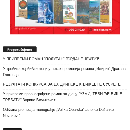
Preporučujemo
У ПРИПРЕМИ РОМАН ”ПОЛУТАН” ГОРДАНЕ ЈЕФТИЋ
У требињској библиотеци у петак промоција романа „Илирик“ Драгана
Глоговца
РЕЗУЛТАТИ КОНКУРСА ЗА 10. ДРИНСКЕ КЊИЖЕВНЕ СУСРЕТЕ
У припреми првонаграђени роман за дјецу ”УЗМИ, ТЕБИ ЋЕ ВИШЕ
ТРЕБАТИ” Зорице Блумквист
Održana promocija monografije „Velika Obarska” autorke Dušanke
Novaković