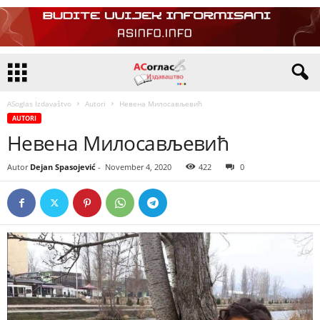
ASoglas Izdavaštvo
Autori
Невена Милосављевић
AUTORI
Невена Милосављевић
Autor
Dejan Spasojević
-
November 4, 2020
422
0