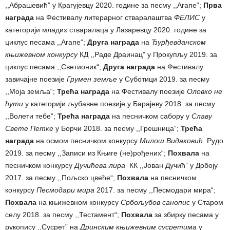
,,Абрашевић” у Крагујевцу 2020. године за песму ,,Агапе“;
Прва
награда
на Фестивалу литерарног стваралаштва
ФЕЛИС
у
категорији младих стваралаца у Лазаревцу 2020. године за
циклус песама ,,Агапе“;
Друга награда
на
Ђурђевданском
књижевном конкурсу
КД ,,Раде Драинац” у Прокупљу 2019. за
циклус песама ,,Светионик“;
Друга награда
на Фестивалу
завичајне поезије
Грумен земље
у Суботици 2019. за песму
,,Моја земља“;
Трећа награда
на Фестивалу поезије
Оловко не
ћути
у категорији љубавне поезије у Барајеву 2018. за песму
,,Волети тебе“;
Трећа награда
на песничком сабору у
Славу
Свете Петке
у Борчи 2018. за песму ,,Грешница“;
Трећа
награда
на осмом песничком конкурсу
Милош Видаковић
Рудо
2019. за песму ,,Записи из Књиге (не)рођених“;
Похвала
на
песничком конкурсу
Дучићева лира
КК ,,Јован Дучић” у Добоју
2017. за песму ,,Пољско цвеће“;
Похвала
на песничком
конкурсу
Песмодари мира
2017. за песму ,,Песмодари мира“;
Похвала
на књижевном конкурсу
Србољубов санопис
у Старом
селу 2018. за песму ,,Тестамент“;
Похвала
за збирку песама у
рукопису ,,Сусрет” на
Дринским књижевним сусретима
у