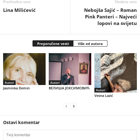
Prethodna vest
Sledeća vest
Lina Milićević
Nebojša Sajić – Roman
Pink Panteri – Najveći
lopovi na svijetu
Preporučene vesti
Više od autora
Autori
Autori
Jasminka Demin
ВЕЛИША ЈОКСИМОВИЋ
Autori
Vesna Lazić
Ostavi komentar