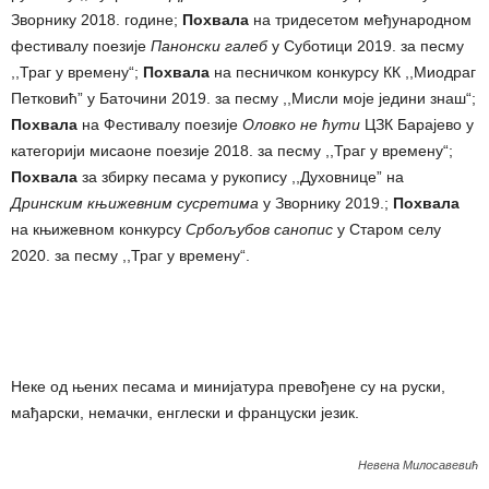
Зворнику 2018. године;
Похвала
на тридесетом међународном
фестивалу поезије
Панонски галеб
у Суботици 2019. за песму
,,Траг у времену“;
Похвала
на песничком конкурсу КК ,,Миодраг
Петковић” у Баточини 2019. за песму ,,Мисли моје једини знаш“;
Похвала
на Фестивалу поезије
Оловко не ћути
ЦЗК Барајево у
категорији мисаоне поезије 2018. за песму ,,Траг у времену“;
Похвала
за збирку песама у рукопису ,,Духовнице” на
Дринским књижевним сусретима
у Зворнику 2019.;
Похвала
на књижевном конкурсу
Србољубов санопис
у Старом селу
2020. за песму ,,Траг у времену“.
Неке од њених песама и минијатура превођене су на руски,
мађарски, немачки, енглески и француски језик.
Невена Милосавевић