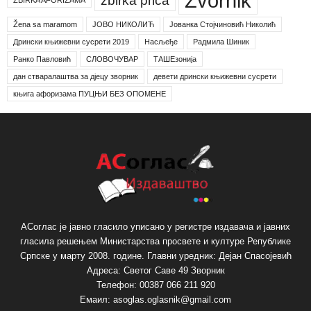
Zvornik
zbirka priča
ZBIRKA AFORIZAMA
Žena sa maramom
ЈОВО НИКОЛИЋ
Јованка Стојчиновић Николић
Дрински књижевни сусрети 2019
Насљеђе
Радмила Шиник
Ранко Павловић
СЛОВОЧУВАР
ТАШЕзонија
дан стваралаштва за дјецу зворник
девети дрински књижевни сусрети
књига афоризама ПУЦЊИ БЕЗ ОПОМЕНЕ
АСоглас је јавно гласило уписано у регистре издавача и јавних
гласила решењем Министарства просвете и културе Републике
Српске у марту 2008. године. Главни уредник: Дејан Спасојевић
Адреса: Светог Саве 49 Зворник
Телефон: 00387 066 211 920
Емаил: asoglas.oglasnik@gmail.com