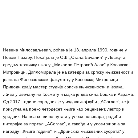
Невена Милосављевић, рођена је 13. априла 1990. године у
Новом Пазару. Похађала је ОШ ,,Стана Бачанин” у Лешку, а
средњу техничку школу ,,Михаило Петровић Алас” у Косовској
Митровици. Дипломирала је на катедри за српску књижевност и
језик на Филозофском факултету у Косовској Митровици.
Приводи крају мастер студије српске књижевности и језика.
Живи у Звечану на Космету и мајка је два сина Бошка и Аврама.
Од 2017. године сарадник је у издавачкој кући ,,АСоглас”, те је
присутна на преко четрдесет књига као рецензент, лектор и
уредник. Нашла се више пута и у улози новинара, радећи
интервјуе за портал ,,АСоглас”, а такође и у улози жирија за
награду ,,Књига године“ и ,,Дринских књижевних сусрета“ у