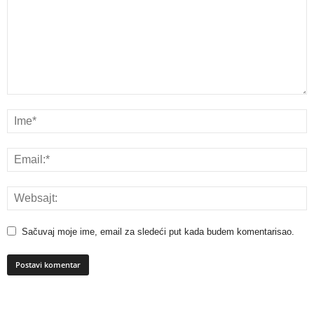
Sačuvaj moje ime, email za sledeći put kada budem komentarisao.
A
l