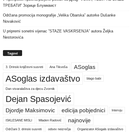
ТРЕБАТИ” Зорице Блумквист
Održana promocija monografije „Velika Obarska” autorke Dušanke
Novaković
U pripremi sonetni vijenac ”STAZE VASKRSENJA” autora Željka
Nestorovića
Tagovi
ASoglas
3. Drinski književni susreti
Ana Tikveša
ASoglas izdavaštvo
blago babi
Dan stvaralaštva za djecu Zvornik
Dejan Spasojević
Djordje Maksimovic
edicija pobjednici
Intervju
najnovije
ISKLESANE MISLI
Mladen Radović
Održani 3. drinski susreti
odsev neizrečja
Organizator ASogals izdavaštvo