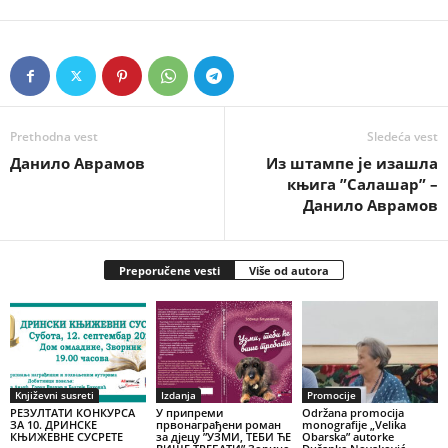
Prethodna vest
Sledeća vest
Данило Аврамов
Из штампе је изашла
књига ”Салашар” –
Данило Аврамов
Preporučene vesti
Više od autora
Književni susreti
Izdanja
Promocije
РЕЗУЛТАТИ КОНКУРСА
У припреми
Održana promocija
ЗА 10. ДРИНСКЕ
првонаграђени роман
monografije „Velika
КЊИЖЕВНЕ СУСРЕТЕ
за дјецу ”УЗМИ, ТЕБИ ЋЕ
Obarska” autorke