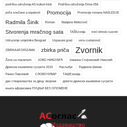
podrška udruženja AS kultuni klub
Podrška udruženja Drina 056
Promocija
priča snežane a topalović
Promocija romana NASLEDJE
Radmila Šinik
Roman
Sladjana Melezović
Stvorenja mračnog sata
TAŠEzonija
treći drinski susreti
Udruzenje umjetnika Beograd
Uspavani grad
vera cvetanović
Zvornik
zbirka priča
ZBIRKA AFORIZAMA
Žena sa maramom
ЈОВО НИКОЛИЋ
Јованка Стојчиновић Николић
Дрински књижевни сусрети 2019
Насљеђе
Радмила Шиник
Ранко Павловић
СЛОВОЧУВАР
ТАШЕзонија
дан стваралаштва за дјецу зворник
девети дрински књижевни сусрети
књига афоризама ПУЦЊИ БЕЗ ОПОМЕНЕ