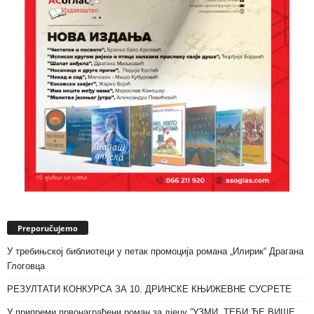
Preporučujemo
У требињској библиотеци у петак промоција романа „Илирик“ Драгана
Глоговца
РЕЗУЛТАТИ КОНКУРСА ЗА 10. ДРИНСКЕ КЊИЖЕВНЕ СУСРЕТЕ
У припреми првонаграђени роман за дјецу ”УЗМИ, ТЕБИ ЋЕ ВИШЕ