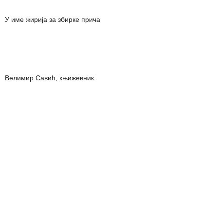
У име жирија за збирке прича
Велимир Савић, књижевник