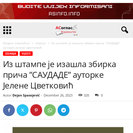
ASoglas Izdavaštvo
Izdanja
Из штампе је изашла збирка прича ”САУДАДЕ”
ауторке Јелене Цветковић
IZDANJA
VIJESTI
Из штампе је изашла збирка
прича ”САУДАДЕ” ауторке
Јелене Цветковић
Autor
Dejan Spasojević
-
December 26, 2023
320
0