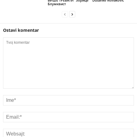
ВИШЕ ТРЕБАТИ” Зорице
Dušanke Novaković
Блумквист
Ostavi komentar