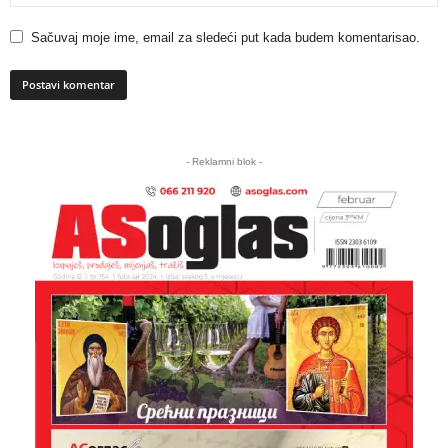
Sačuvaj moje ime, email za sledeći put kada budem komentarisao.
A
l
- Reklamni blok -
t
e
r
n
a
t
i
v
e
: