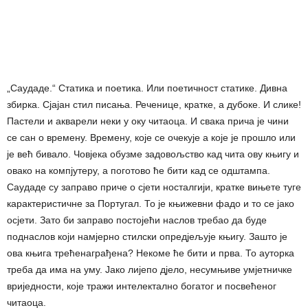
„Саудаде.“ Статика и поетика. Или поетичност статике. Дивна
збирка. Сјајан стил писања. Реченице, кратке, а дубоке. И слике!
Пастели и акварели неки у оку читаоца. И свака прича је чини
се сан о времену. Времену, које се очекује а које је прошло или
је већ бивало. Човјека обузме задовољство кад чита ову књигу и
овако на компјутеру, а поготово ће бити кад се одштампа.
Саудаде су заправо приче о сјети носталгији, кратке вињете туге
карактеристичне за Португал. То је књижевни фадо и то се јако
осјети. Зато би запрaво постојећи наслов требао да буде
поднаслов који намјерно стилски опредјељује књигу. Зашто је
ова књига трећенаграђена? Некоме ће бити и прва. То ауторка
треба да има на уму. Јако лијепо дјело, несумњиве умјетничке
вриједности, које тражи интелектално богатог и посвећеног
читаоца.