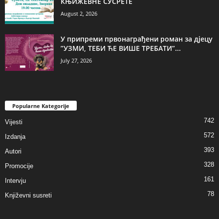
КЊИЖЕВНЕ СУСРЕТЕ
August 2, 2026
У припреми првонаграђени роман за дјецу
”УЗМИ, ТЕБИ ЋЕ ВИШЕ ТРЕБАТИ”...
July 27, 2026
Popularne Kategorije
742
Vijesti
572
Izdanja
393
Autori
328
Promocije
161
Intervju
78
Književni susreti