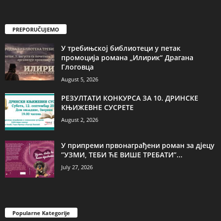
PREPORUČUJEMO
У требињској библиотеци у петак
промоција романа „Илирик“ Драгана
Глоговца
August 5, 2026
РЕЗУЛТАТИ КОНКУРСА ЗА 10. ДРИНСКЕ
КЊИЖЕВНЕ СУСРЕТЕ
August 2, 2026
У припреми првонаграђени роман за дјецу
”УЗМИ, ТЕБИ ЋЕ ВИШЕ ТРЕБАТИ”...
July 27, 2026
Popularne Kategorije