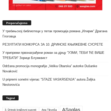
Preporučujemo
У требињској библиотеци у петак промоција романа „Илирик“ Драгана
Глоговца
РЕЗУЛТАТИ КОНКУРСА ЗА 10. ДРИНСКЕ КЊИЖЕВНЕ СУСРЕТЕ
У припреми првонаграђени роман за дјецу ”УЗМИ, ТЕБИ ЋЕ ВИШЕ
ТРЕБАТИ” Зорице Блумквист
Održana promocija monografije „Velika Obarska” autorke Dušanke
Novaković
U pripremi sonetni vijenac ”STAZE VASKRSENJA” autora Željka
Nestorovića
Tagovi
ASoglas
3. Drinski književni susreti
Ana Tikveša