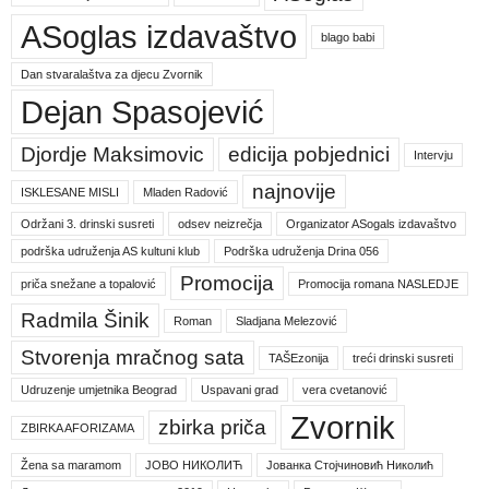
ASoglas izdavaštvo
blago babi
Dan stvaralaštva za djecu Zvornik
Dejan Spasojević
Djordje Maksimovic
edicija pobjednici
Intervju
najnovije
ISKLESANE MISLI
Mladen Radović
Održani 3. drinski susreti
odsev neizrečja
Organizator ASogals izdavaštvo
podrška udruženja AS kultuni klub
Podrška udruženja Drina 056
Promocija
priča snežane a topalović
Promocija romana NASLEDJE
Radmila Šinik
Roman
Sladjana Melezović
Stvorenja mračnog sata
TAŠEzonija
treći drinski susreti
Udruzenje umjetnika Beograd
Uspavani grad
vera cvetanović
Zvornik
zbirka priča
ZBIRKA AFORIZAMA
Žena sa maramom
ЈОВО НИКОЛИЋ
Јованка Стојчиновић Николић