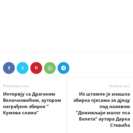
Prethodna vest
Sledeća vest
Интервју са Драганом
Из штампе је изашла
Величковићем, аутором
збирка пјесама за дјецу
награђене збирке ”
под називом
Кумова слама”
”Доживљаји малог пса
Болета” аутора Дарка
Стевића