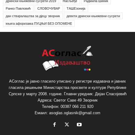
Дрински књижевни сусрети 2019
Насљеђе
Радмила Шиник
Ранко Павловић
СЛОВОЧУВАР
ТАШЕзонија
дан стваралаштва за дјецу зворник
девети дрински књижевни сусрети
књига афоризама ПУЦЊИ БЕЗ ОПОМЕНЕ
АСоглас је јавно гласило уписано у регистре издавача и јавних
гласила решењем Министарства просвете и културе Републике
Српске у марту 2008. године. Главни уредник: Дејан Спасојевић
Адреса: Светог Саве 49 Зворник
Телефон: 00387 066 211 920
Емаил: asoglas.oglasnik@gmail.com