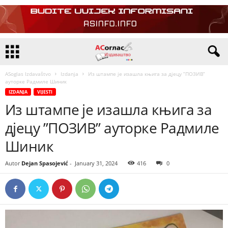
ASoglas Izdavaštvo
Izdanja
Из штампе је изашла књига за дјецу ”ПОЗИВ”
ауторке Радмиле Шиник
IZDANJA
VIJESTI
Из штампе је изашла књига за
дјецу ”ПОЗИВ” ауторке Радмиле
Шиник
Autor
Dejan Spasojević
-
January 31, 2024
416
0