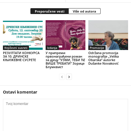
Preporučene vesti
Više od autora
Književni susreti
Izdanja
Promocije
РЕЗУЛТАТИ КОНКУРСА
У припреми
Održana promocija
ЗА 10. ДРИНСКЕ
првонаграђени роман
monografije „Velika
КЊИЖЕВНЕ СУСРЕТЕ
за дјецу ”УЗМИ, ТЕБИ ЋЕ
Obarska” autorke
ВИШЕ ТРЕБАТИ” Зорице
Dušanke Novaković
Блумквист
Ostavi komentar