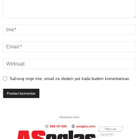
Sačuvaj moje ime, email za sledeći put kada budem komentarisao.
A
l
- Reklamni blok -
t
e
r