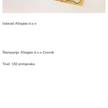
Izdavač:ASoglas d.o.o
Štamparija: ASoglas d.o.o Zvornik
Tiraž: 150 primjeraka