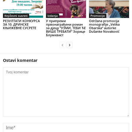
Književni susreti
Izdanja
Promocije
РЕЗУЛТАТИ КОНКУРСА
У припреми
Održana promocija
ЗА 10. ДРИНСКЕ
првонаграђени роман
monografije „Velika
КЊИЖЕВНЕ СУСРЕТЕ
за дјецу ”УЗМИ, ТЕБИ ЋЕ
Obarska” autorke
ВИШЕ ТРЕБАТИ” Зорице
Dušanke Novaković
Блумквист
Ostavi komentar