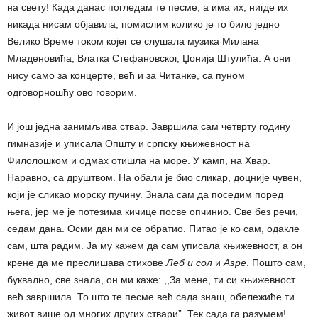
на свету! Када данас погледам те песме, а има их, нигде их
никада нисам објавила, помислим колико је то било једно
Велико Време током којег се слушала музика Милана
Младеновића, Влатка Стефановског, Џонија Штулића. А они
нису само за концерте, већ и за Читанке, са пуном
одговорношћу ово говорим.
И још једна занимљива ствар. Завршила сам четврту годину
гимназије и уписала Општу и српску књижевност на
Филолошком и одмах отишла на море. У камп, на Хвар.
Наравно, са друштвом. На обали је био сликар, доцније чувен,
који је сликао морску пучину. Знала сам да поседим поред
њега, јер ме је потезима кичице посве опчинио. Све без речи,
седам дана. Осми дан ми се обратио. Питао је ко сам, одакле
сам, шта радим. Ја му кажем да сам уписала књижевност, а он
крене да ме преслишава стихове
Леб и сол
и
Азре
. Пошто сам,
буквално, све знала, он ми каже: ,,За мене, ти си књижевност
већ завршила. То што те песме већ сада знаш, обележиће ти
живот више од многих других ствари”. Тек сада га разумем!