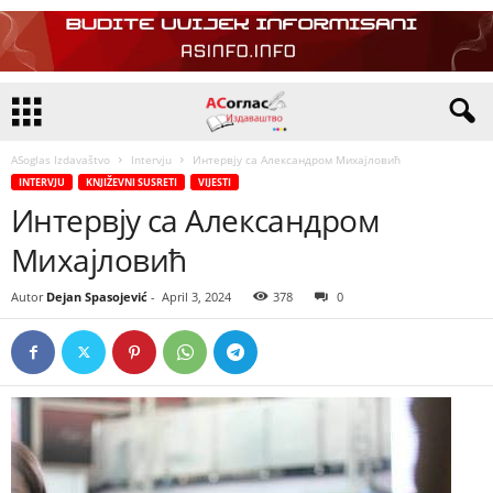
ASoglas Izdavaštvo
Intervju
Интервју са Александром Михајловић
INTERVJU
KNJIŽEVNI SUSRETI
VIJESTI
Интервју са Александром
Михајловић
Autor
Dejan Spasojević
-
April 3, 2024
378
0