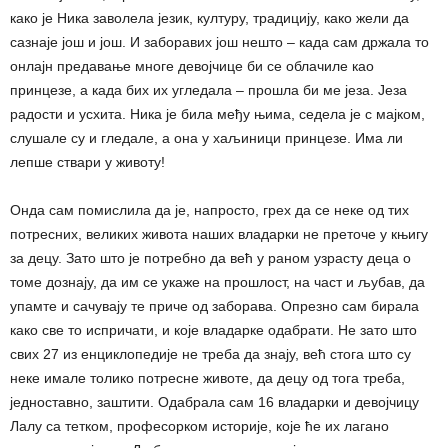
како је Ника заволела језик, културу, традицију, како жели да
сазнаје још и још. И заборавих још нешто – када сам држала то
онлајн предавање многе девојчице би се облачиле као
принцезе, а када бих их угледала – прошла би ме језа. Језа
радости и усхита. Ника је била међу њима, седела је с мајком,
слушале су и гледале, а она у хаљиници принцезе. Има ли
лепше ствари у животу!
Онда сам помислила да је, напросто, грех да се неке од тих
потресних, великих живота наших владарки не преточе у књигу
за децу. Зато што је потребно да већ у раном узрасту деца о
томе дознају, да им се укаже на прошлост, на част и љубав, да
упамте и сачувају те приче од заборава. Опрезно сам бирала
како све то испричати, и које владарке одабрати. Не зато што
свих 27 из енциклопедије не треба да знају, већ стога што су
неке имале толико потресне животе, да децу од тога треба,
једноставно, заштити. Одабрала сам 16 владарки и девојчицу
Лалу са тетком, професорком историје, које ће их лагано