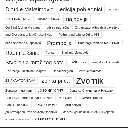
Djordje Maksimovic
edicija pobjednici
Intervju
najnovije
ISKLESANE MISLI
Mladen Radović
Održani 3. drinski susreti
odsev neizrečja
Organizator ASogals izdavaštvo
podrška udruženja AS kultuni klub
Podrška udruženja Drina 056
Promocija
priča snežane a topalović
Promocija romana NASLEDJE
Radmila Šinik
Roman
Sladjana Melezović
Stvorenja mračnog sata
TAŠEzonija
treći drinski susreti
Udruzenje umjetnika Beograd
Uspavani grad
vera cvetanović
Zvornik
zbirka priča
ZBIRKA AFORIZAMA
Žena sa maramom
ЈОВО НИКОЛИЋ
Јованка Стојчиновић Николић
Дрински књижевни сусрети 2019
Насљеђе
Радмила Шиник
Ранко Павловић
СЛОВОЧУВАР
ТАШЕзонија
дан стваралаштва за дјецу зворник
девети дрински књижевни сусрети
књига афоризама ПУЦЊИ БЕЗ ОПОМЕНЕ