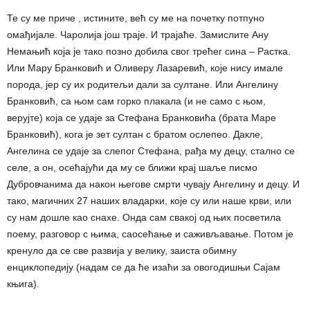
Те су ме приче , истините, већ су ме на почетку потпуно
омађијале. Чаролија још траје. И трајаће. Замислите Ану
Немањић која је тако позно добила свог трећег сина – Растка.
Или Мару Бранковић и Оливеру Лазаревић, које нису имале
порода, јер су их родитељи дали за султане. Или Ангелину
Бранковић, са њом сам горко плакала (и не само с њом,
верујте) која се удаје за Стефана Бранковића (брата Маре
Бранковић), кога је зет султан с братом ослепео. Дакле,
Ангелина се удаје за слепог Стефана, рађа му децу, стално се
селе, а он, осећајући да му се ближи крај шаље писмо
Дубровчанима да након његове смрти чувају Ангелину и децу. И
тако, магичних 27 наших владарки, које су или наше крви, или
су нам дошле као снахе. Онда сам свакој од њих посветила
поему, разговор с њима, саосећање и саживљавање. Потом је
кренуло да се све развија у велику, заиста обимну
енциклопедију (надам се да ће изаћи за овогодишњи Сајам
књига).