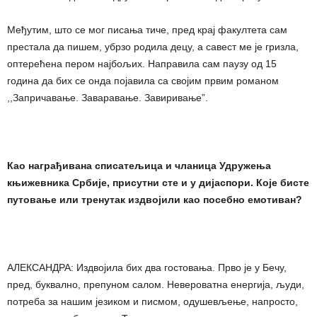
Међутим, што се мог писања тиче, пред крај факултета сам
престала да пишем, убрзо родила децу, а савест ме је гризла,
оптерећена пером најбољих. Направила сам паузу од 15
година да бих се онда појавила са својим првим романом
,,Запричавање. Заваравање. Завиривање”.
Као награђивана списатељица и чланица Удружења
књижевника Србије, присутни сте и у дијаспори. Које бисте
путовање или тренутак издвојили као посебно емотиван?
АЛЕКСАНДРА: Издвојила бих два гостовања. Прво је у Бечу,
пред, буквално, препуном салом. Невероватна енергија, људи,
потреба за нашим језиком и писмом, одушевљење, напросто,