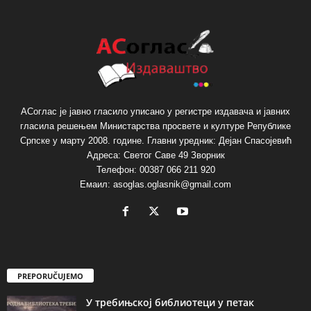
АСоглас је јавно гласило уписано у регистре издавача и јавних
гласила решењем Министарства просвете и културе Републике
Српске у марту 2008. године. Главни уредник: Дејан Спасојевић
Адреса: Светог Саве 49 Зворник
Телефон: 00387 066 211 920
Емаил: asoglas.oglasnik@gmail.com
PREPORUČUJEMO
У требињској библиотеци у петак