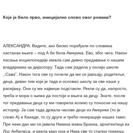
Које је било прво, иницијално слово овог романа?
АЛЕКСАНДРА: Видите, ако бисмо поређали по словима
настанак књиге – под А би била Америка. Ево, због чега. Након
писања енциклопедије имала сам дивно предавање о нашим
владаркама за дијаспору. Тада сам радила у онлајн школи
,,Сава”. Након тога сви су почели да ми се јављају, родитељи,
деца, диван тим који је тада и основао школу за све наше у
расејању. Они су ме највише подстакли. Рекли су да, напросто,
треба и мора о њима да постоји и књига за децу. Знате, после
тог предавања деца су ми говорила колико су поносни на нашу
историју. Ја сам тада држала часове деци из Америке (то је
слово А) и Канаде, то су друге и треће генерације наших тамо.
Пре неки дан ми се јавила Никина мама Бранка, архитектица из
Лос Анђелеса, и рекла како она и Ника све то стално помињу,