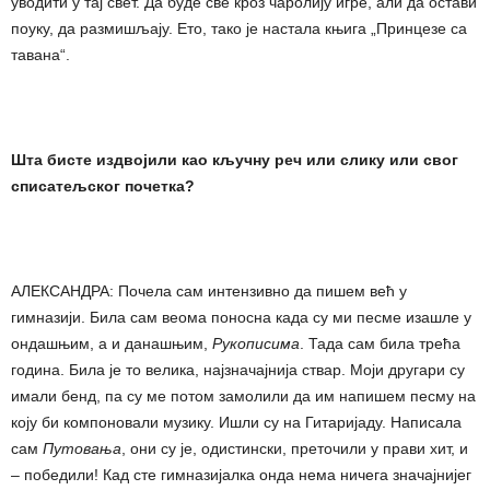
уводити у тај свет. Да буде све кроз чаролију игре, али да остави
поуку, да размишљају. Ето, тако је настала књига „Принцезе са
тавана“.
Шта бисте издвојили као кључну реч или слику или
сво
г
списатељск
ог
почетк
а
?
АЛЕКСАНДРА: Почела сам интензивно да пишем већ у
гимназији. Била сам веома поносна када су ми песме изашле у
ондашњим, а и данашњим,
Рукописима
. Тада сам била трећа
година. Била је то велика, најзначајнија ствар. Моји другари су
имали бенд, па су ме потом замолили да им напишем песму на
коју би компоновали музику. Ишли су на Гитаријаду. Написала
сам
Путовања
, они су је, одистински, преточили у прави хит, и
– победили! Кад сте гимназијалка онда нема ничега значајнијег