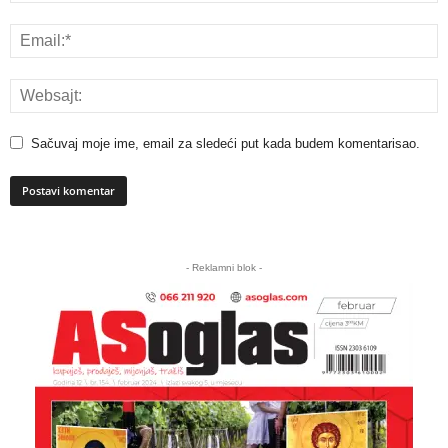
Sačuvaj moje ime, email za sledeći put kada budem komentarisao.
A
l
- Reklamni blok -
t
e
r
n
a
t
i
v
e