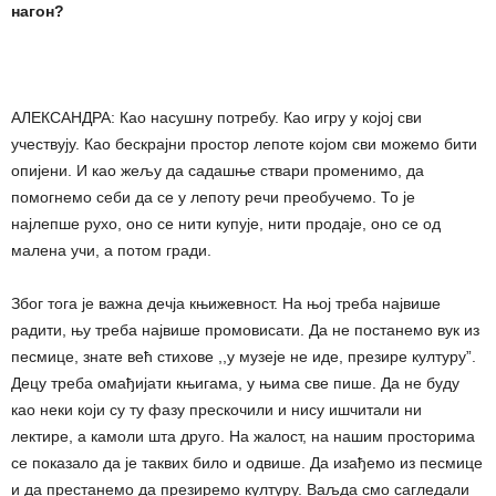
нагон?
АЛЕКСАНДРА: Као насушну потребу. Као игру у којој сви
учествују. Као бескрајни простор лепоте којом сви можемо бити
опијени. И као жељу да садашње ствари променимо, да
помогнемо себи да се у лепоту речи преобучемо. То је
најлепше рухо, оно се нити купује, нити продаје, оно се од
малена учи, а потом гради.
Због тога је важна дечја књижевност. На њој треба највише
радити, њу треба највише промовисати. Да не постанемо вук из
песмице, знате већ стихове ,,у музеје не иде, презире културу”.
Децу треба омађијати књигама, у њима све пише. Да не буду
као неки који су ту фазу прескочили и нису ишчитали ни
лектире, а камоли шта друго. На жалост, на нашим просторима
се показало да је таквих било и одвише. Да изађемо из песмице
и да престанемо да презиремо културу. Ваљда смо сагледали