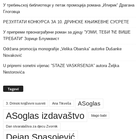
У требињској библиотеци у петак промоција романа „Илирик“ Драгана
Глоговца
РЕЗУЛТАТИ КОНКУРСА ЗА 10. ДРИНСКЕ КЊИЖЕВНЕ СУСРЕТЕ
У припреми првонаграђени роман за дјецу ”УЗМИ, ТЕБИ ЋЕ ВИШЕ
ТРЕБАТИ” Зорице Блумквист
Održana promocija monografije „Velika Obarska” autorke Dušanke
Novaković
U pripremi sonetni vijenac ”STAZE VASKRSENJA” autora Željka
Nestorovića
Tagovi
ASoglas
3. Drinski književni susreti
Ana Tikveša
ASoglas izdavaštvo
blago babi
Dan stvaralaštva za djecu Zvornik
Dejan Spasojević