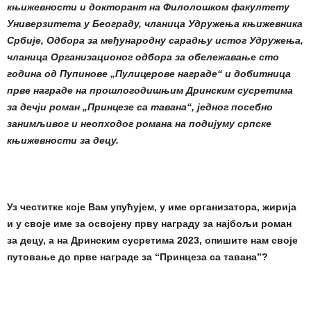
књижевности и докторант на Филолошком факултету
Универзитета у Београду, чланица Удружења књижевника
Србије, Одбора за међународну сарадњу истог Удружења,
чланица Организационог одбора за обележавање сто
година од Пупинове „Пулицерове награде“ и добитница
прве награде на прошлогодишњим Дринским сусретима
за дечји роман „Принцезе са тавана“, једног посебно
занимљивог и неопходог романа на подијуму српске
књижевности за децу.
Уз честитке које Вам упућујем, у име организатора, жирија
и у своје име за освојену
прву
награду
за најбољи роман
за децу, а
на Дринским сусретима
2023
, опишите нам своје
путовање до прве награде за “Принцез
а
са тавана”?