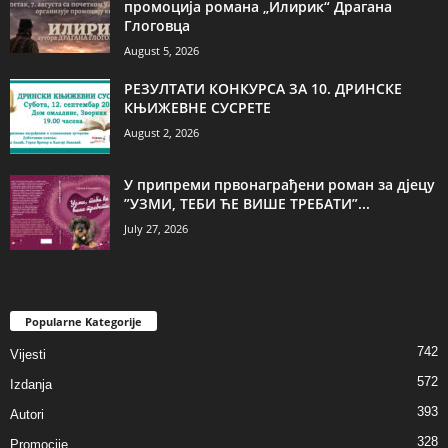
промоција романа „Илирик“ Драгана
Глоговца
August 5, 2026
РЕЗУЛТАТИ КОНКУРСА ЗА 10. ДРИНСКЕ
КЊИЖЕВНЕ СУСРЕТЕ
August 2, 2026
У припреми првонаграђени роман за дјецу
”УЗМИ, ТЕБИ ЋЕ ВИШЕ ТРЕБАТИ”...
July 27, 2026
Popularne Kategorije
742
Vijesti
572
Izdanja
393
Autori
328
Promocije