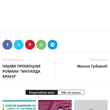
Prethodna vest
Sledeća vest
НАЈАВА ПРОМОЦИЈЕ
Милко Грбовић
РОМАНА ”МАТИЛДА
БРАУН”
Preporučene vesti
Više od autora