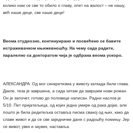
колико нам се све то обило о главу, опет на жалост – не нашу,
већ наше деце, све наше деце!
Веома студиозно, континуирано и посвећено
се бавите
истраживачком књижевношћу. На чему сада радите,
паралелно са докторатом чија је одбрана веома ускоро.
АЛЕКСАНДРА: Од мог синкретизма у животу каткада били глава.
Дакле, теза је завршена, а сада хитам да завршим нови роман.
Он је започет, готово до половице написан. Радни наслов је
5/10. Пет пријатељица, од којих једна умире од рака дојке, али
пошто је била редитељка оставља писма свакој од њих, како да
славе живот и да се све заједничке дане с радошћу помињу. Јер
се живот, увек и заувек, наставља.