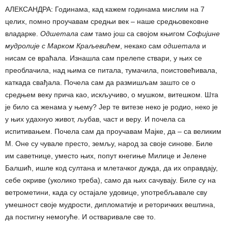
АЛЕКСАНДРА: Годинама, кад кажем годинама мислим на 7
целих, помно проучавам средњи век – наше средњовековне
владарке.
Одшетала сам
тамо још са својом књигом
Софијине
мудролије с Марком Краљевићем
, некако сам
одшетала
и
нисам се враћала. Изнашла сам прелепе ствари, у њих се
преоблачила, над њима се питала, тумачила, поистовећивала,
каткада свађала. Почела сам да размишљам зашто се о
средњем веку прича као, искључиво, о мушком, витешком. Шта
је било са женама у њему? Јер те витезе неко је родио, неко је
у њих удахнуо живот, љубав, част и веру. И почела са
испитивањем. Почела сам да проучавам Мајке, да – са великим
М. Оне су чувале престо, земљу, народ за своје синове. Биле
им саветнице, уместо њих, попут кнегиње Милице и Јелене
Балшић, ишле код султана и млетачког дужда, да их оправдају,
себе окриве (уколико треба), само да њих сачувају. Биле су на
ветрометини, када су остајале удовице, употребљавале сву
умешност своје мудрости, дипломатије и реторичких вештина,
да постигну немогуће. И остваривале све то.