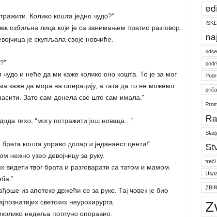
ed
тражити. Колико кошта једно чудо?”
ISKL
век озбиљна лица који је са занимањем пратио разговор.
na
војчица је скупљала своје новчиће.
odse
?”
podr
чудо и неће да ми каже колико оно кошта. То је за мог
Podr
ама каже да мора на операцију, а тата да то не можемо
prič
пасити. Зато сам донела све што сам имала.”
Prom
Ra
 дода тихо, “могу потражити још новаца…”
Slad
 брата кошта управо долар и једанаест центи!”
St
ом нежно узео девојчицу за руку.
treći
их видети твог брата и разговарати са татом и мамом.
Uspa
ба.”
ZBI
ђоше из апотеке држећи се за руке. Тај човек је био
јпознатијих светских неурохирурга.
Z
 неколико недеља потпуно опоравио.