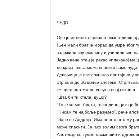
ЧУДО
Ово је истинита прича о осмогодишњој д
Њен мали брат је морао да умре због т
заложили сву имовину и учинили све да 
Једно вече отац је рекао уплаканој ма
до краја, њега може спасити само чудо.
Девојчица је све слушала притајена у уг
отрчала до оближње апотеке. Стрпљиво ј
те пред апотекара сасула свој ситниш.
“Шта би ти хтела, душо?”
“То је за мог брата, господине, јако је 
“Нисам те најбоље разумео”, рече апот
“Зове се Андрија. Има нешто што му раст
може спасити. Ја јако волим свога брат
Апотекар се тужно насмешио и одговор