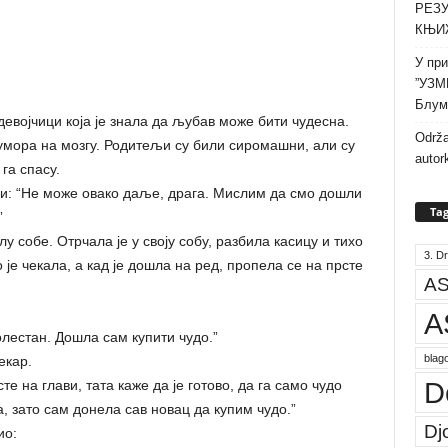
РЕЗУ
КЊИ
У при
”УЗМ
Блум
евојчици која је знала да љубав може бити чудесна.
Održa
умора на мозгу. Родитељи су били сиромашни, али су
autor
га спасу.
јци: “Не може овако даље, драга. Мислим да смо дошли
Tag
”
лу собе. Отрчала је у своју собу, разбила касицу и тихо
3. Dr
е чекала, а кад је дошла на ред, пропела се на прсте
AS
A
болестан. Дошла сам купити чудо.”
blago
екар.
D
е на глави, тата каже да је готово, да га само чудо
а, зато сам донела сав новац да купим чудо.”
Dj
ио: