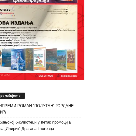
eporučujemo
ИПРЕМИ РОМАН ”ПОЛУТАН” ГОРДАНЕ
ТИЋ
бињској библиотеци у петак промоција
а „Илирик“ Драгана Глоговца