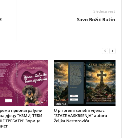
Sledeća vest
R
Savo Božić Ružin
Izdanja
преми првонаграђени
U pripremi sonetni vijenac
за дјецу ”УЗМИ, ТЕБИ
”STAZE VASKRSENJA” autora
ШЕ ТРЕБАТИ” Зорице
Željka Nestorovića
вист