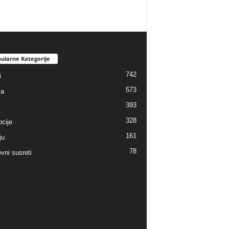
ularne Kategorije
742
i
573
ja
393
328
cije
161
ju
78
vni susreti