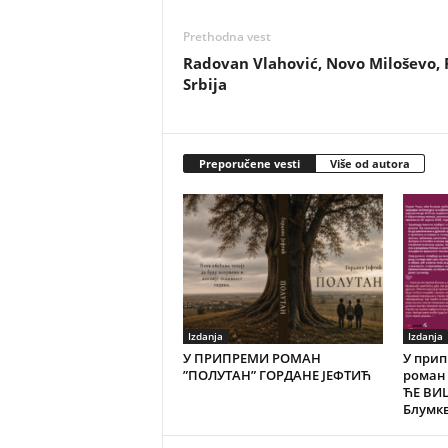
Prethodna vest
Radovan Vlahović, Novo Miloševo, 
Srbija
Preporučene vesti
Više od autora
Izdanja
Izdanja
У ПРИПРЕМИ РОМАН
У при
”ПОЛУТАН” ГОРДАНЕ ЈЕФТИЋ
роман 
ЋЕ ВИ
Блумк