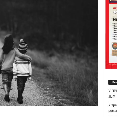
Pr
У ПР
ЈЕФ
У тре
роман