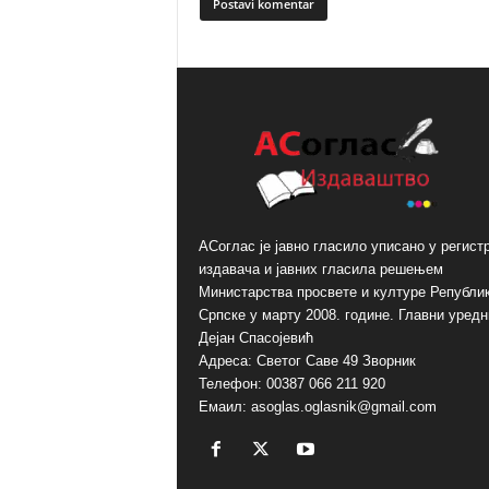
A
l
t
e
r
n
a
t
i
АСоглас је јавно гласило уписано у регист
v
издавача и јавних гласила решењем
e
Министарства просвете и културе Републи
:
Српске у марту 2008. године. Главни уредн
Дејан Спасојевић
Адреса: Светог Саве 49 Зворник
Телефон: 00387 066 211 920
Емаил: asoglas.oglasnik@gmail.com