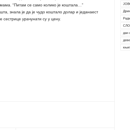
ЈОВ
е мама. “Питам се само колико је коштала…”
Дрин
та, знала је да је чудо коштало долар и једанаест
Рад
 сестрице урачунати су у цену.
СЛО
дан 
деве
књи