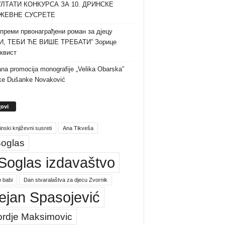
ЛТАТИ КОНКУРСА ЗА 10. ДРИНСКЕ
ЖЕВНЕ СУСРЕТЕ
преми првонаграђени роман за дјецу
И, ТЕБИ ЋЕ ВИШЕ ТРЕБАТИ” Зорице
квист
na promocija monografije „Velika Obarska”
ke Dušanke Novaković
ovi
inski književni susreti
Ana Tikveša
oglas
Soglas izdavaštvo
 babi
Dan stvaralaštva za djecu Zvornik
ejan Spasojević
ordje Maksimovic