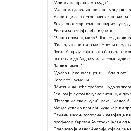
“Али ми не продајемо чуда.”
“Ако нема довољно новаца, могу још по
У апотеци се затекао висок и наочит чо
Док је апотекар немоћно ширио руке, де
Високи човек јој приђе и упита:
“Зашто плачеш, мала? Шта се догодило
“Господин апотекар ми не жели продати 
брата Андрију, који је јако болестан. М
платити и да Андрију може само чудо с
“Колико имаш?”
“Долар и једанаест центи… Али знате”,
Човек се насмеши.
“Мислим да неће требати. Чудо за твога
Једном је руком покупио ситниш, а друг
“Поведи ме својој кући”, рече, “желео б
Можда успемо пронаћи чудо које им тре
Отмени високи господин и девојчица иза
професор Карлтон Амстронг, један од на
Оперисао је малог Андрију, који се за