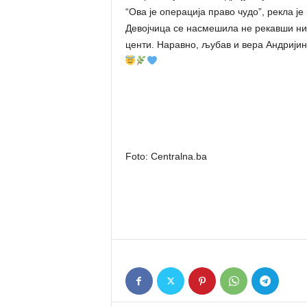
“Ова је операција право чудо”, рекла ј
Девојчица се насмешила не рекавши ниш
центи. Наравно, љубав и вера Андријине
Foto: Centralna.ba