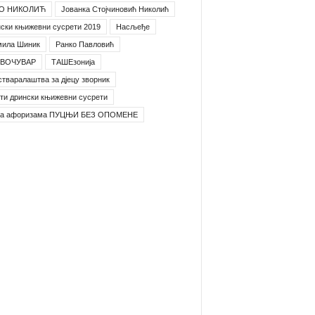
О НИКОЛИЋ
Јованка Стојчиновић Николић
ски књижевни сусрети 2019
Насљеђе
мила Шиник
Ранко Павловић
ВОЧУВАР
ТАШЕзонија
стваралаштва за дјецу зворник
ти дрински књижевни сусрети
га афоризама ПУЦЊИ БЕЗ ОПОМЕНЕ