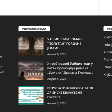
PREPORUČUJEMO
Pop
Vijest
У ПРИПРЕМИ РОМАН
”ПОЛУТАН” ГОРДАНЕ
Izdan
ЈЕФТИЋ
Autori
August 8, 2026
ре
Promo
У требињској библиотеци у
ке
Interv
петак промоција романа
„Илирик“ Драгана Глоговца
ик:
Knjiže
August 5, 2026
РЕЗУЛТАТИ КОНКУРСА ЗА 10.
ДРИНСКЕ КЊИЖЕВНЕ
СУСРЕТЕ
August 2, 2026