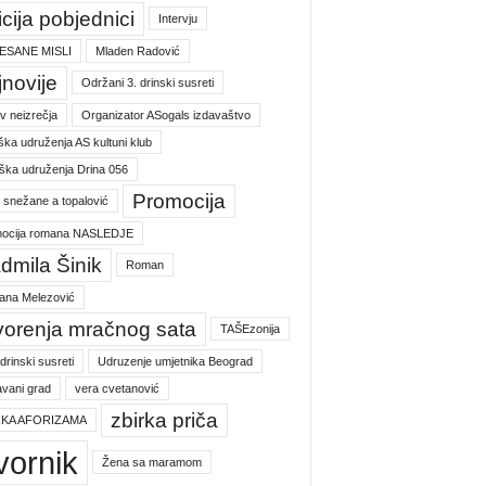
icija pobjednici
Intervju
ESANE MISLI
Mladen Radović
jnovije
Održani 3. drinski susreti
v neizrečja
Organizator ASogals izdavaštvo
ška udruženja AS kultuni klub
ška udruženja Drina 056
Promocija
a snežane a topalović
ocija romana NASLEDJE
dmila Šinik
Roman
jana Melezović
vorenja mračnog sata
TAŠEzonija
 drinski susreti
Udruzenje umjetnika Beograd
vani grad
vera cvetanović
zbirka priča
RKA AFORIZAMA
vornik
Žena sa maramom